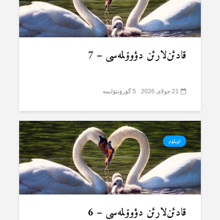
قادئن‌لارئن دؤوۆلمەسی – 7
21 جولای 2026
5 گؤرۆنتۆلنمە
اؤیلۆم
قادئن‌لارئن دؤوۆلمەسی – 6