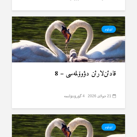
اؤیلۆم
قادئن‌لارئن دؤوۆلمەسی – 8
21 جولای 2026
4 گؤرۆنتۆلنمە
اؤیلۆم