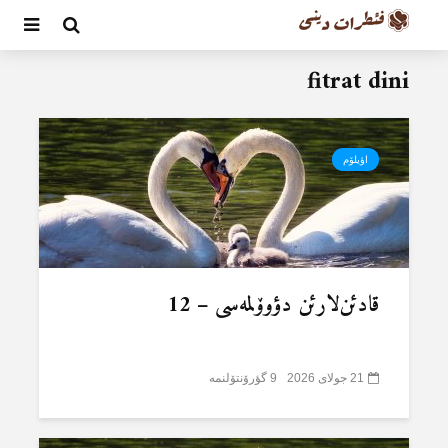
fitrat dini
اؤیلۆم
قادئن‌لارئن دؤوۆلمەسی – 12
21 جولای 2026
9 گؤرۆنتۆلنمە