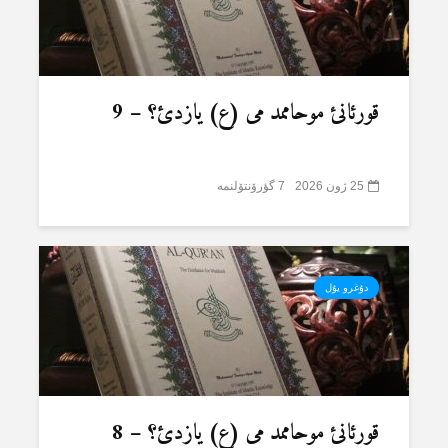
قورئانئ موحاممد می (ع) یازدئ؟ – 9
25 ژون 2026
7 گؤرۆنتۆلنمە
دۇغرو یۇل
قورئانئ موحاممد می (ع) یازدئ؟ – 8