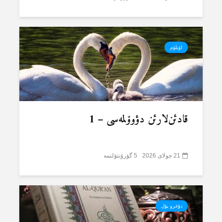
اؤیلۆم
قادئن‌لارئن دؤوۆلمەسی – 1
21 جولای 2026
5 گؤرۆنتۆلنمە
دۇغرو یۇل