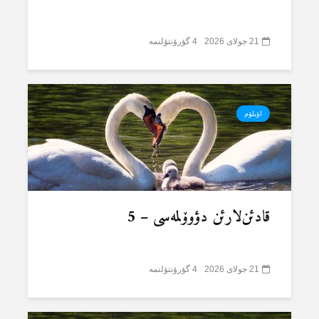
21 جولای 2026
4 گؤرۆنتۆلنمە
اؤیلۆم
قادئن‌لارئن دؤوۆلمەسی – 5
21 جولای 2026
4 گؤرۆنتۆلنمە