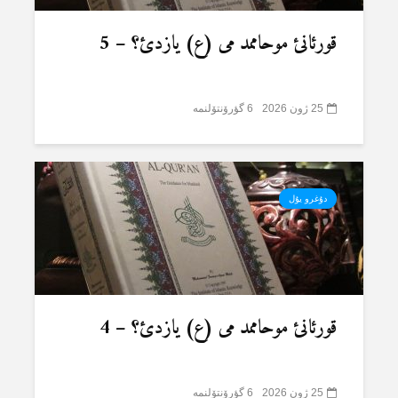
قورئانئ موحاممد می (ع) یازدئ؟ – 5
25 ژون 2026
6 گؤرۆنتۆلنمە
دۇغرو یۇل
قورئانئ موحاممد می (ع) یازدئ؟ – 4
25 ژون 2026
6 گؤرۆنتۆلنمە