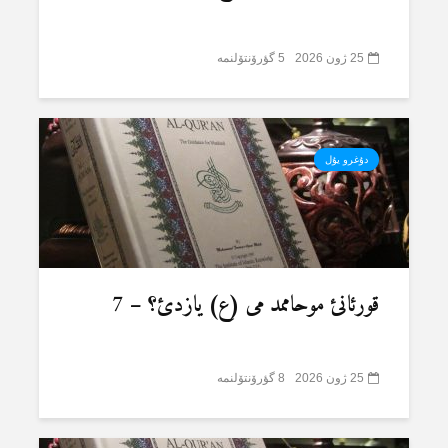
25 ژون 2026
5 گؤرۆنتۆلنمە
دۇغرو یۇل
قورئانئ موحاممد می (ع) یازدئ؟ – 7
25 ژون 2026
8 گؤرۆنتۆلنمە