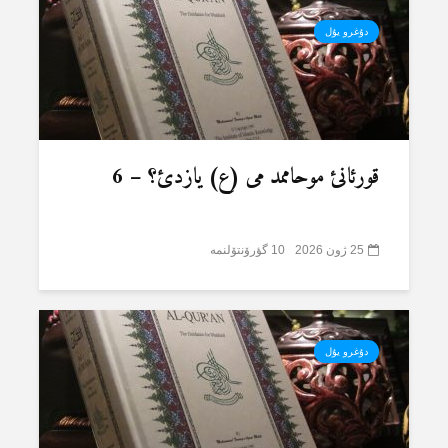
دۇغرو یۇل
قورئانئ موحاممد می (ع) یازدئ؟ – 6
25 ژون 2026
10 گؤرۆنتۆلنمە
دۇغرو یۇل