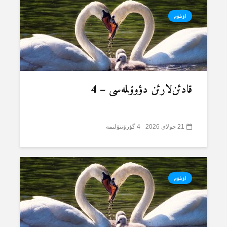
اؤیلۆم
قادئن‌لارئن دؤوۆلمەسی – 4
21 جولای 2026
4 گؤرۆنتۆلنمە
اؤیلۆم