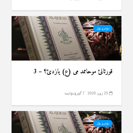
دۇغرو یۇل
قورئانئ موحاممد می (ع) یازدئ؟ – 3
25 ژون 2026
7 گؤرۆنتۆلنمە
دۇغرو یۇل