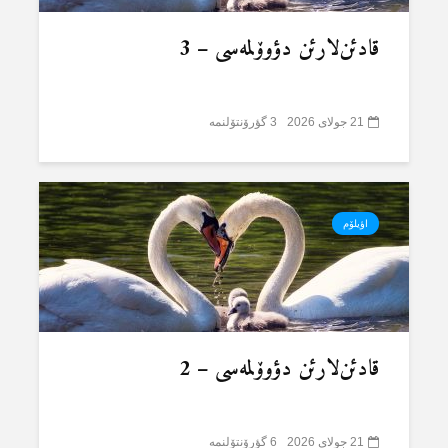
قادئن‌لارئن دؤوۆلمەسی – 3
21 جولای 2026
3 گؤرۆنتۆلنمە
اؤیلۆم
قادئن‌لارئن دؤوۆلمەسی – 2
21 جولای 2026
6 گؤرۆنتۆلنمە