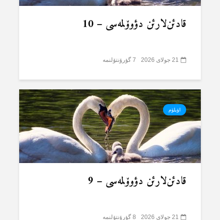
قادئن‌لارئن دؤوۆلمەسی – 10
21 جولای 2026
7 گؤرۆنتۆلنمە
اؤیلۆم
قادئن‌لارئن دؤوۆلمەسی – 9
21 جولای 2026
8 گؤرۆنتۆلنمە