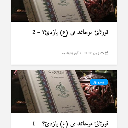
قورئانئ موحاممد می (ع) یازدئ؟ – 2
25 ژون 2026
7 گؤرۆنتۆلنمە
دۇغرو یۇل
قورئانئ موحاممد می (ع) یازدئ؟ – 1