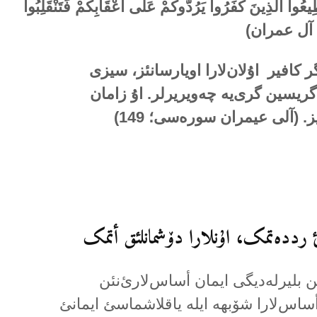
ُطِيعُوا الَّذِينَ كَفَرُوا يَرُدُّوكُمْ عَلَى أَعْقَابِكُمْ فَتَنْقَلِبُوا
آل عمران)
ر کافیر اۇلان‌لارا اویارسانئز، سیزی
 گریسین گری‌یە چەویریرلر. اۇ زامان
یز. (آلی عیمران سورەسی؛
149
)
ین بلیرلەدیگی ایمان أساس‌لارئ‌نئن
ساس‌لارا شۆبهە ایلە یاقلاشماسئ ایمانئ