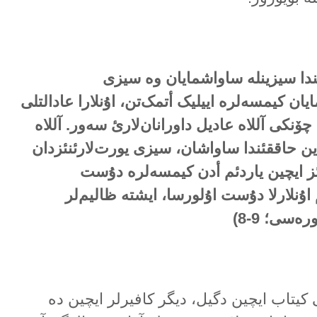
ندا سیزینلە ساواشمایان وە سیزی
یان کیمسەلرە اییلیک أتمک‌تن، اۇنلارا عادالتلی
 چۆنکی آللاە عادیل داورانان‌لارئ سەور. آللاە
ن حاققئندا ساواشان، سیزی یورت‌لارئنئزدان
ئز ایچین یاردئم أدن کیمسەلرە دۇست
 اۇنلارلا دۇست اۇلورسا، ایشتە ظالیم‌لر
رەسی؛ 9-8
)
کیتاب ایچین دگیل، دیگر کافیرلر ایچین دە