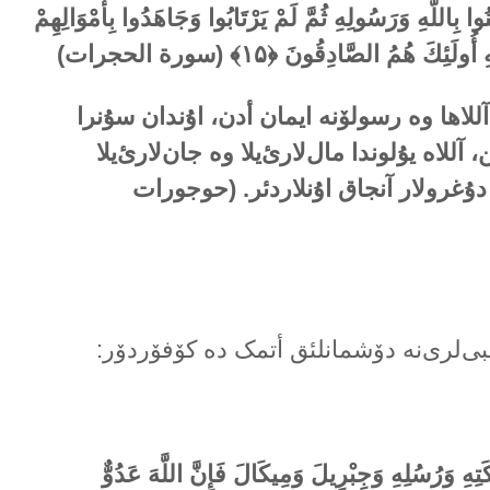
ُوا بِاللَّهِ وَرَسُولِهِ ثُمَّ لَمْ يَرْتَابُوا وَجَاهَدُوا بِأَمْوَالِهِمْ
ِ أُولَئِكَ هُمُ الصَّادِقُونَ ﴿
۱۵
﴾ (سورة الحجرات)
لاها وە رسولۆنە ایمان أدن، اۇندان سۇنرا
للاە یۇلوندا مال‌لارئ‌یلا وە جان‌لارئ‌یلا
دۇغرولار آنجاق اۇنلاردئر. (حوجورات
نبی‌لری‌نە دۆشمانلئق أتمک دە کۆفۆردۆر:
كَتِهِ وَرُسُلِهِ وَجِبْرِيلَ وَمِيكَالَ فَإِنَّ اللَّهَ عَدُوٌّ