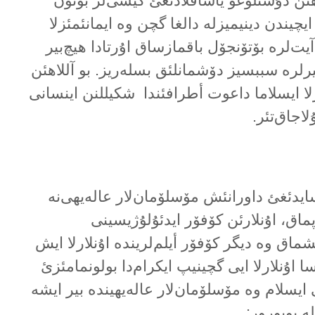
هئن دۇستلوغو یاساقلادئغئ کیشی‌لر بۆتۆن
ایچیندن دینیمیزلە دالغا گچن وە ایمانئمئزلا
 آیت‌لرە بۆتۆنجۆل باقمازساق اۇرتادا هیچ‌بیر
یرلرە سببسیز دۆشمانلئق بسلەریز. بو آللاهئن
رلا ایسلاما داعوت أطرافئندا شکیللنن اینسانی
لاجاق‌تئر.
ایدئغئ داورانئش مۆسلۆمان‌لار عالەیهی‌نە
پماق، اۇنلارئن کۆفۆر ایدئۇلۇژیسینی
شماق وە دیگر کۆفۆر أیلم‌لریندە اۇنلارلا ایش
سا اۇنلارلا ایی گچینیپ ایکرام‌دا بولونمامئزئ
ی ایسلام وە مۆسلۆمان‌لار عالەیهیندە بیر ایشە
لە بویورور: