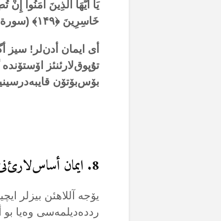
يَا أَيُّهَا الَّذِينَ آمَنُوا إِنْ ت
خَاسِرِينَ ﴿
۱۴۹
﴾ (سورة 
أی ایمان أدن‌لر! سیز أگ
تۇپوق‌لارئنئز اۆستۆندە
بۆس‌بۆتۆن قایبەدرسین
8. ایمان أساس‌لارئ‌نئ رددەتمک، اۇنلارا دۆشمانلئق أتمک
یۆجە آللاهئن بیزلر ایچ
رددەدیلمەسی وەیا بو أ