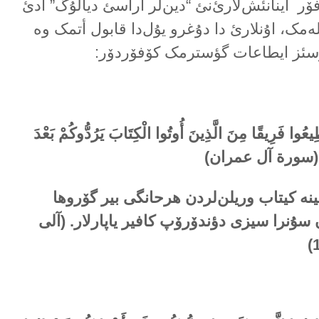
فۆر اینانئش‌لارئ‌نئ “دین‌لر آراسئ دیالۇگ” آدئ
تلەمک، اۇنلارئ دا دۇغرو یۇل‌دا قابول أتمک وە
ئرسئز ایطاعات گؤسترمک کۆفۆردۆر:
ُطِيعُوا فَرِيقًا مِنَ الَّذِينَ أُوتُوا الْكِتَابَ يَرُدُّوكُمْ بَعْدَ
(سورة آل عمران)
ینە کیتاب وریلن‌لردن هرحانگی بیر گۆروها
ان سۇنرا سیزی دؤندۆرۆپ کافیر یاپارلار. (آلی
)