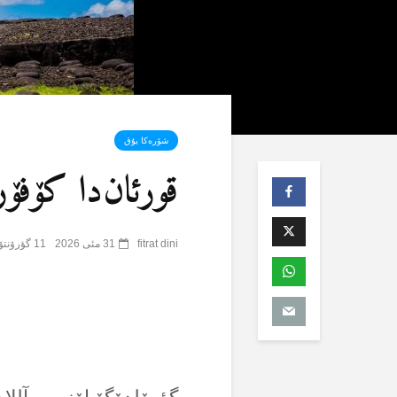
شۆرەکا یۇق
قورئان‌دا کۆفۆر 
fitrat dini
31 مئی 2026
11 گؤرۆنتۆلنمە