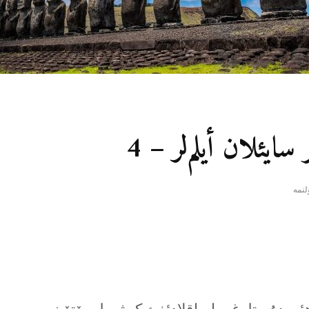
سایئلان أیلم‌لر – 4