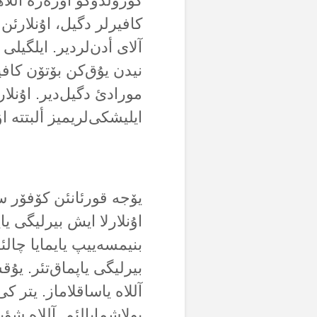
گؤرۆلدۆگۆ اۆزەرە آللا
کافیرلر دگیل، اۇنلارئن 
آلای أدن‌لردیر. ایلگیلی
نیدن یۇق‌کن بۆتۆن کاف
مورادئ دگیل‌دیر. اۇنلا
ایلیشکی‌لریمیز ألبتتە اۇ
یۆجە قورئانئن کۆفۆر س
اۇنلارلا ایش بیرلیگی یا
بنیمسەییپ یایمایا چالئ
بیرلیگی یاپماق‌تئر. یۇق
آللاە یاساقلاماز. یتر ک
بولاشمایالئم. آللاە شؤی