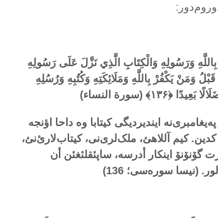
وروم‌دور:
وا بِاللَّهِ وَرَسُولِهِ وَالْكِتَابِ الَّذِي نَزَّلَ عَلَى رَسُولِهِ
بْلُ وَمَنْ يَكْفُرْ بِاللَّهِ وَمَلَائِكَتِهِ وَكُتُبِهِ وَرُسُلِهِ
لَالًا بَعِيدًا ﴿
۱۳۶
﴾ (سورة النساء)
 پەیغامبری‌نە ایندیردیگی کیتابا وە داحا اؤنجە
 كدین. کیم آللاهئ، ملک‌لری‌نی، کیتاب‌لارئ‌نئ،
ت گۆنۆنۆ اینکار أدرسە، ساپئقلئغئن أن
ور. (نیسا سورەسی؛
136
)