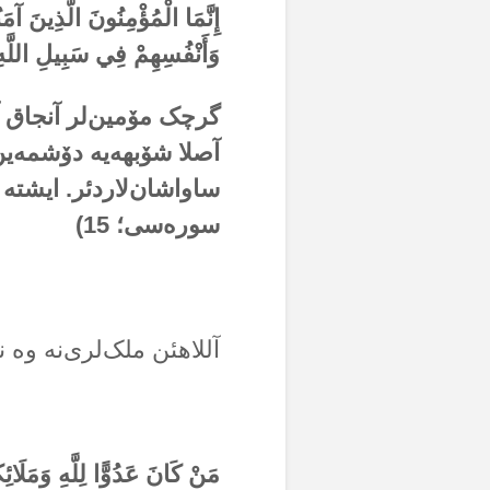
إِنَّمَا الْمُؤْمِنُونَ الَّذِينَ آمَن
وَأَنْفُسِهِمْ فِي سَبِيلِ اللَّه
گرچک مۆمین‌لر آنجاق آل
آصلا شۆبهەیە دۆشمەین، آ
ساواشان‌لاردئر. ایشتە 
سورەسی؛
15
)
آللاهئن ملک‌لری‌نە وە 
مَنْ كَانَ عَدُوًّا لِلَّهِ وَمَلَائِ