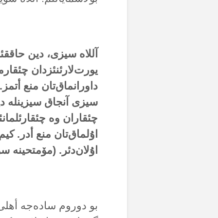
آللاە سیزی، دین حاققئ
یورت‌لارئنئزدان چئقارما
داورانماق‌تان منع أتمز.
سیزی آنجاق سیزینلە دی
چئقاران وە چئقارئلمان
اۇلماق‌تان منع أدر. کیم
اۇلان‌دئر. (مۆمتحینە سو
بو دوروم سادەجە أهلی 