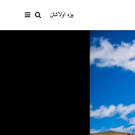
بیزە اولاشئن