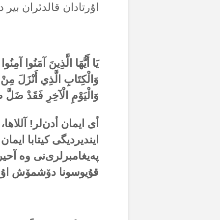
اۇرتادان قالدئران بیر د
يَا أَيُّهَا الَّذِينَ آمَنُوا آمِنُ
وَالْكِتَابِ الَّذِي أَنْزَلَ مِنْ قَ
وَالْيَوْمِ الْآخِرِ فَقَدْ ضَلَّ ضَ
أی ایمان أدن‌لر! آللاها،
ایندیردیگی کیتابا ایمان
پەیغامبرلری‌نی وە آحیر
قۇیوسونا دۆشمۆش اۇل