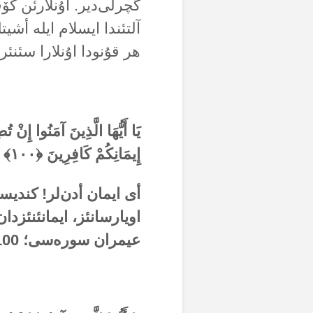
گچرلی‌دیر. اۇنلارئن کۆ
آلتئندا ایسلام ایلە أشی
هر قۇنودا اۇنلارا سئن
يَا أَيُّهَا الَّذِينَ آمَنُوا إِنْ ت
إِيمَانِكُمْ كَافِرِينَ ﴿
۱۰۰
﴾ 
أی ایمان أدن‌لر! کندیس
اویارسانئز، ایمانئنئزد
عیمران سورەسی؛
100