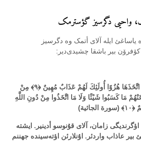
ە یاساغئ ایلە آلای أتمک وە دگرسیز
ۆفرۆن بیر باشقا چشیدی‌دیر:
ًا اتَّخَذَهَا هُزُوًا أُولَئِكَ لَهُمْ عَذَابٌ مُهِينٌ ﴿
۹
﴾
مِنْ
عَنْهُمْ مَا كَسَبُوا شَيْئًا وَلَا مَا اتَّخَذُوا مِنْ دُونِ اللَّهِ
مٌ ﴿
۱۰
﴾ (سورة الجاثیة)
ؤگرندیگی زامان، آلای قۇنوسو أدینیر. ایشتە
ئ بیر عاذاب واردئر. اۇنلارئن اؤتەسیندە جهننم