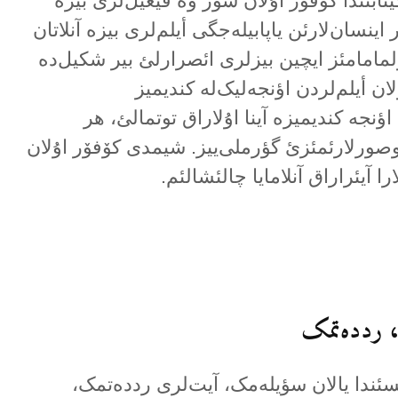
یتابئندا کۆفۆر اۇلان سؤز وە فیعیل‌لری بیزە
 اینسان‌لارئن یاپابیلەجگی أیلم‌لری بیزە آنلاتان
اۇلمامامئز ایچین بیزلری ائصرارلئ بیر شکیل‌دە
ان أیلم‌لردن اؤنجەلیک‌لە کندیمیز
اؤنجە کندیمیزە آینا اۇلاراق توتمالئ، هر
صورلارئمئزئ گؤرملی‌ییز. شیمدی کۆفۆر اۇلان
ا آیئراراق آنلامایا چالئشالئم.
سئندا یالان سؤیلەمک، آیت‌لری رددەتمک،