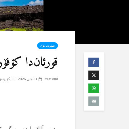
شۆرەکا یۇق
قورئان‌دا کۆفۆر 
fitrat dini
31 مئی 2026
11 گؤرۆنتۆلنمە