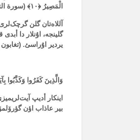
الْمَصِيرُ ﴿
۱۰
﴾ (سورة الت
آللاەتان گلن گرچک‌لری 
گلینجە، اۇنلار دا أبدی 
یردیر اۇراسئ. (تغابو
وَالَّذِينَ كَفَرُوا وَكَذَّبُوا بِآ
اینکار أدیپ آیت‌لریمیزی 
بیر عاذاب اؤن گؤرۆلم