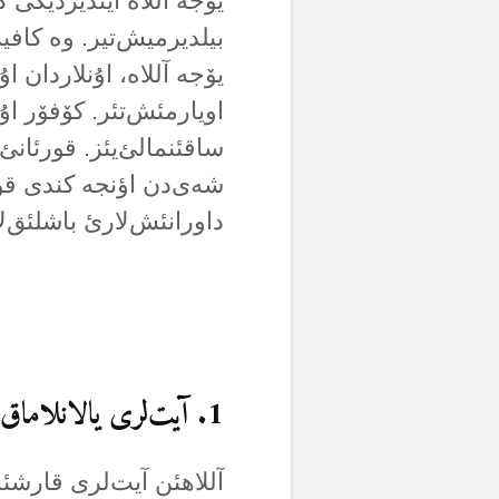
یۆجە آللاە ایندیردیگی ک
بیلدیرمیش‌تیر. وە کافیر
یۆجە آللاە، اۇنلاردان 
اویارمئش‌تئر. کۆفۆر اۇل
ساقئنمالئ‌یئز. قورئانئ 
شەی‌دن اؤنجە کندی قو
داورانئش‌لارئ باشلئق‌لار
1. آیت‌لری یالانلاماق، رددەتمک
آللاهئن آیت‌لری قارشئ