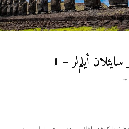
سایئلان أیلم‌لر – 1