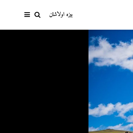
بیزە اولاشئن