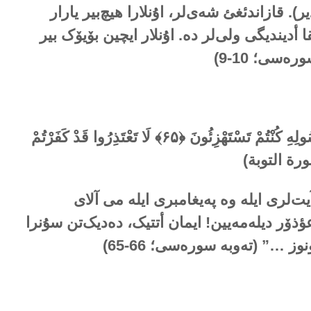
). قازاندئغئ شەی‌لر، اۇنلارا هیچ‌بیر یارار
ا أدیندیگی ولی‌لر دە. اۇنلار ایچین بۆیۆک بیر
رەسی؛ 10-9
)
ُولِهِ كُنْتُمْ تَسْتَهْزِئُونَ ﴿
۶۵
﴾
لَا تَعْتَذِرُوا قَدْ كَفَرْتُمْ
رة التوبة)
یت‌لری ایلە وە پەیغامبری ایلە می آلای
ذۆر دیلەمەیین! ایمان أتتیک، دەدیک‌تن سۇنرا
ونوز …” (تەوبە سورەسی؛
66-65
)