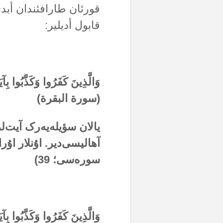
قورئان طارافئندان أبد
قابول أدیلیر:
وَالَّذِينَ كَفَرُوا وَكَذَّبُوا بِ
(سورة البقرة)
یالان سؤیلەیەرک آیت‌ل
آهالیسی‌دیر. اۇنلار اۇرا
سورەسی؛
39
)
وَالَّذِينَ كَفَرُوا وَكَذَّبُوا بِآ