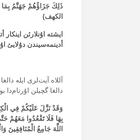
ذَلِكَ جَزَاؤُهُمْ جَهَنَّمُ بِمَا
الکهف)
ایشتە اۇنلارئن اینکار 
أدینمەسیندن دۇلایئ ا
آللاە آیت‌لری ایلە دالغ
دالغا گچیلن اۇرتام‌دا ب
وَقَدْ نَزَّلَ عَلَيْكُمْ فِي الْكِت
بِهَا فَلَا تَقْعُدُوا مَعَهُمْ حَت
اللَّهَ جَامِعُ الْمُنَافِقِينَ وَ