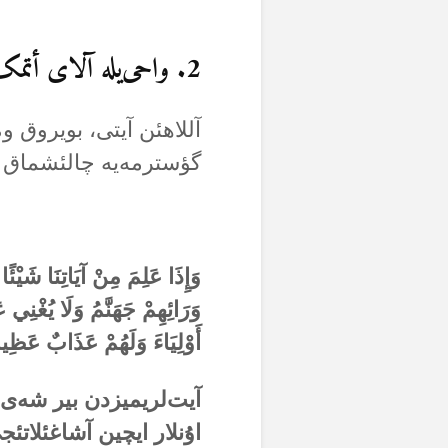
2. واحی‌یلە آلای أتمک، واحیی دگرسیز گؤسترمک
آللاهئن آیتی، بویروق و
گؤسترمەیە چالئشماق ک
وَإِذَا عَلِمَ مِنْ آيَاتِنَا شَيْئ
وَرَائِهِمْ جَهَنَّمُ وَلَا يُغْنِي 
أَوْلِيَاءَ وَلَهُمْ عَذَابٌ عَظِي
آیت‌لریمیزدن بیر شەی ا
اۇنلار ایچین آشاغئلاتئج