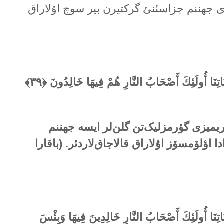
ی جهننم جزاسئنئ گرکتیرن بیر سوچ اۇلاراق
آيَاتِنَا أُولَئِكَ أَصْحَابُ النَّارِ هُمْ فِيهَا خَالِدُونَ ﴿
۳۹
﴾
ریمیزی گؤرمزلیک‌تن گلن‌لر ایسە جهننم
دا اؤلۆمسۆز اۇلاراق قالاجاق‌لاردئر. (باقارا
يَاتِنَا أُولَئِكَ أَصْحَابُ النَّارِ خَالِدِينَ فِيهَا وَبِئْسَ