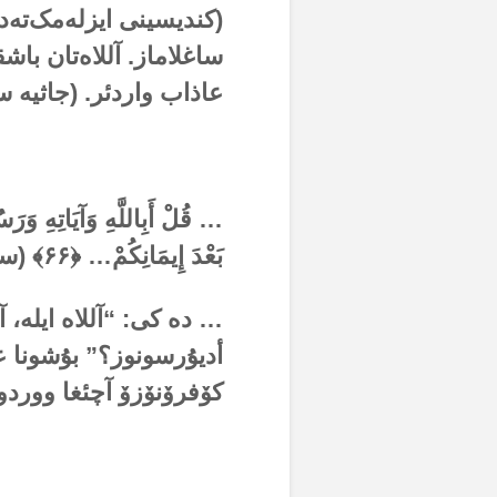
(کندیسینی ایزلەمک‌تەدیر
ساغلاماز. آللاەتان باشق
عاذاب واردئر. (جاثیە سو
… قُلْ أَبِاللَّهِ وَآيَاتِهِ وَرَس
بَعْدَ إِيمَانِكُمْ… ﴿
۶۶
﴾ (سو
… دە کی: “آللاە ایلە، آ
أدیۇرسونوز؟” بۇشونا عؤ
کۆفرۆنۆزۆ آچئغا وورد