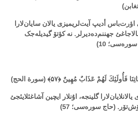
غابن)
اؤرت‌باس أدیپ آیت‌لریمیزی یالان سایان‌لارا
قالاجاغئ جهننم‌دەدیرلر. نە کؤتۆ گیدیلەجک
ن سورەسی؛
10
)
يَاتِنَا فَأُولَئِكَ لَهُمْ عَذَابٌ مُهِينٌ ﴿
۵۷
﴾ (سورة الحج)
یالانلایان‌لارا گلینجە، اۇنلار ایچین آشاغئلایئجئ
ۆش‌تۆر. (حاج سورەسی؛
57
)