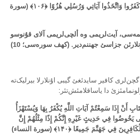
 كَفَرُوا وَاتَّخَذُوا آيَاتِي وَرُسُلِي هُزُوًا ﴿
۱۰۶
﴾
(سورة
أتمەسی، آیت‌لریمی وە ألچی‌لریمی آلای قۇنوسو
ۇنلارئن جزاسئ جهننم‌دیر. (کهف سورەسی؛
10
)
ا گچن‌لری کافیر سایدئغئ گیبی اۇنلارلا بیرلیک‌تە
ولونمامئزئ دا یاساقلامئش‌تئر:
َابِ أَنْ إِذَا سَمِعْتُمْ آيَاتِ اللَّهِ يُكْفَرُ بِهَا وَيُسْتَهْزَأُ
َّى يَخُوضُوا فِي حَدِيثٍ غَيْرِهِ إِنَّكُمْ إِذًا مِثْلُهُمْ إِنَّ
الْكَافِرِينَ فِي جَهَنَّمَ جَمِيعًا ﴿
۱۴۰
﴾ (سورة النساء)