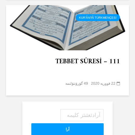
KUR’ÂN’IÑ TÜRKMENÇESİ
TEBBET SÛRESİ – 111
22 فووریه 2020
49 گؤرۆنتۆلنمە
آرا