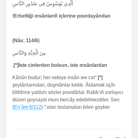
اَلَّذِي يُوَسْوِسُ فِي صُدُورِ النَّاسِ
Erbetliği ınsânlarıñ içlerine pısırdayândan!
(Nâs; 114/6)
مِنَ الْجِنَّةِ وَالنَّاسِ
İste cinlerden bolsun, iste ınsânlardan[*].
“Kânûn budur; her nebiye ınsân we cın
[*]
şeytânlarından, düşmânlar kıldık. Âldamak üçîn
bîrbîrine yaldızlı sözler pısırdârlar. Rabb’ıñ zorlayıcı
düzen goysaydı munı bercây edebilmezdiler. Sen
)
En’âm 6/112
oları toslamaları bilen goyber.” (