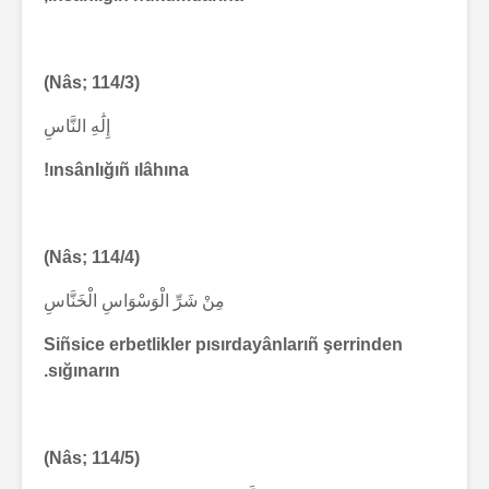
(Nâs; 114/3)
إِلَٰهِ النَّاسِ
ınsânlığıñ ılâhına!
(Nâs; 114/4)
مِنْ شَرِّ الْوَسْوَاسِ الْخَنَّاسِ
Siñsice erbetlikler pısırdayânlarıñ şerrinden
sığınarın.
(Nâs; 114/5)