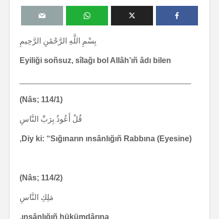
بِسْمِ اللَّهِ الرَّحْمَٰنِ الرَّحِيمِ
Eyiliği soñsuz, sîlağı bol Allâh’ıñ âdı bilen
_______________________________________
(Nâs; 114/1)
قُلْ أَعُوذُ بِرَبِّ النَّاسِ
Diy ki: “Sığınarın ınsânlığıñ Rabbına (Eyesine),
(Nâs; 114/2)
مَلِكِ النَّاسِ
ınsânlığıñ hükümdârına,