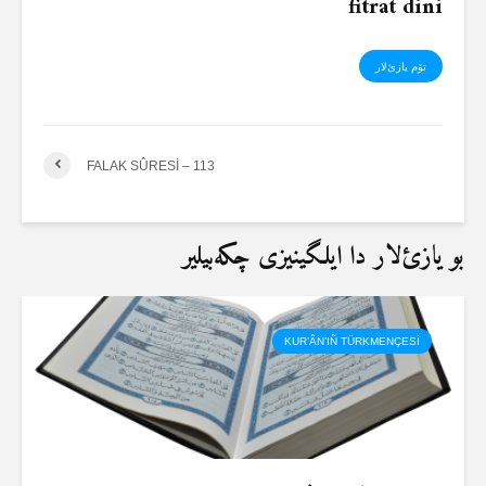
fitrat dini
تۆم یازئ‌لار
FALAK SÛRESİ – 113
بو یازئ‌لار دا ایلگینیزی چکەبیلیر
KUR’ÂN’IÑ TÜRKMENÇESİ