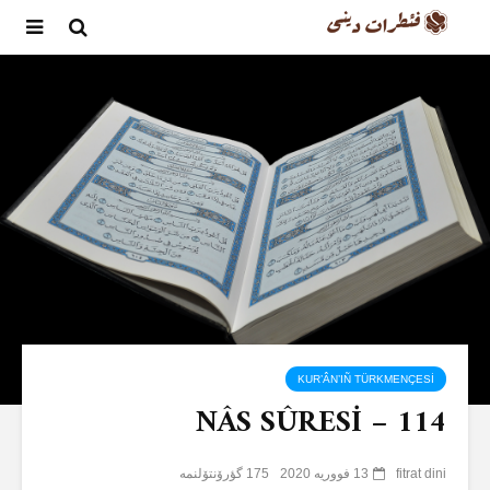
KUR’ÂN’IÑ TÜRKMENÇESİ
NÂS SÛRESİ – 114
fitrat dini
13 فووریه 2020
175 گؤرۆنتۆلنمە