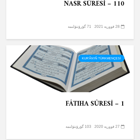
NASR SÛRESİ – 110
28 فووریه 2021
71 گؤرۆنتۆلنمە
KUR’ÂN’IÑ TÜRKMENÇESİ
FÂTIHA SÛRESİ – 1
27 فووریه 2020
103 گؤرۆنتۆلنمە