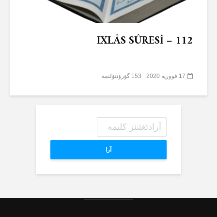
IXLÂS SÛRESİ – 112
17 فووریه 2020
153 گؤرۆنتۆلنمە
آرا