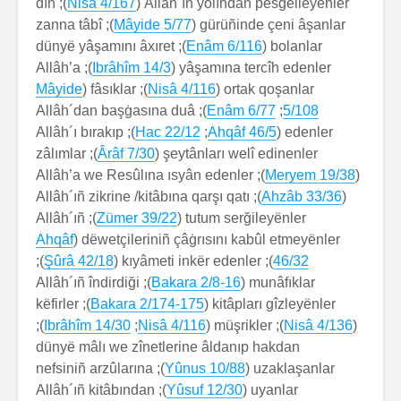
); dîn
Nisâ 4/167
Allâh´ıñ yolından pësğelleyënler (
); zanna tâbî
Mâyide 5/77
gürüñinde çeni âşanlar (
); dünyë yâşamını âxıret
Enâm 6/116
bolanlar (
); Allâh’a
Ibrâhîm 14/3
yâşamına tercîh edenler (
Mâyide
); fâsıklar (
Nisâ 4/116
ortak qoşanlar (
); Allâh´dan başġasına duâ
Enâm 6/77
;
5/108
); Allâh´ı bırakıp
Hac 22/12
;
Ahqâf 46/5
edenler (
); zâlımlar
Ârâf 7/30
şeytânları welî edinenler (
); Allâh’a we Resûlına ısyân edenler
Meryem 19/38
(
); Allâh´ıñ zikrine /kitâbına qarşı qatı
Ahzâb 33/36
(
); Allâh´ıñ
Zümer 39/22
tutum serğileyënler (
Ahqâf
dëwetçileriniñ çâġrısını kabûl etmeyënler (
);
Şûrâ 42/18
); kıyâmeti inkër edenler (
46/32
); Allâh´ıñ îndirdiği
Bakara 2/8-16
munâfıklar (
); këfirler
Bakara 2/174-175
kitâpları gîzleyënler (
);
Ibrâhîm 14/30
;
Nisâ 4/116
); müşrikler (
Nisâ 4/136
(
dünyë mâlı we zînetlerine âldanıp hakdan
); nefsiniñ arzûlarına
Yûnus 10/88
uzaklaşanlar (
); Allâh´ıñ kitâbından
Yûsuf 12/30
uyanlar (