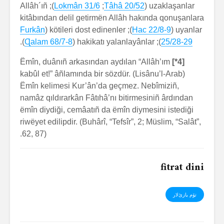
); Allâh´ıñ
Lokmân 31/6
;
Tâhâ 20/52
uzaklaşanlar (
kitâbından delil getirmën Allâh hakında qonuşanlara
Furkân
); kötileri dost edinenler (
Hac 22/8-9
uyanlar (
).
Ɋalam 68/7-8
); hakikatı yalanlayânlar (
25/28-29
Ëmîn, duânıñ arkasından aydılan “Allâh’ım
[4*]
kabûl et!” âñlamında bir sözdür. (Lisânu’l-Arab)
Ëmîn kelimesi Kur’ân’da geçmez. Nebîmiziñ,
namâz qıldırarkân Fâtıhâ’nı bitirmesiniñ ârdından
ëmîn diydiği, cemâatıñ da ëmîn diymesini istediği
riwëyet edilipdir. (Buhârî, “Tefsîr”, 2; Müslim, “Salât”,
62, 87).
fitrat dini
تۆم یازئ‌لار