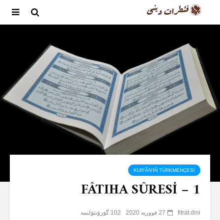
KUR’ÂN’IÑ TÜRKMENÇESİ
FÂTIHA SÛRESİ – 1
fitrat dini
27 فووریه 2020
102 گؤرۆنتۆلنمە