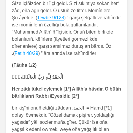
“Size içiñizden bir îlçi geldi. Sizi sıkıntıya sokan her
zâd, oña aġır geler. O üstüñize titrër. Mömînlere
). Şu âyetde
Tewbe 9/128
qarşı şefqatlı ve rahîmdir.” (
ise mömînleriñ özelliği bola qullanılandır:
“Muhammed Allâh’ıñ îlçisidir. Onuñ bilen birlikde
bolanlarıñ, këfirlere (âyetleri görmezlikde
dîrenenlere) qarşı sarsılmaz duruşları bârdır. Öz
).
Fetih 48/29
âralarında ise rahîmdirler.” (
(Fâtıha 1/2)
اَلْحَمْدُ لِلّٰهِ رَبِّ الْعَالَم۪ينَۙ
Her zâdı tükel eylemek [1*] Allâh’a hâsdır. O bütîn
bârlıklarıñ Rabbı /Eyesidir. [2*]
[1*]
Hamd = الحمد, bir kişîni onuñ etdiği zâddan
dolayı öwmekdir. “Gözel damak pişirer, yoldaşlıġı
yaġşıdır” yâlı sözler muña gîrer. Şükür îse oña
yaġşılık edeni öwmek, weyë oña yaġşılık bilen