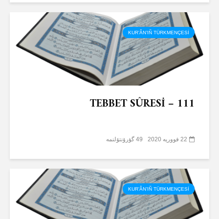
KUR’ÂN’IÑ TÜRKMENÇESİ
TEBBET SÛRESİ – 111
22 فووریه 2020
49 گؤرۆنتۆلنمە
KUR’ÂN’IÑ TÜRKMENÇESİ