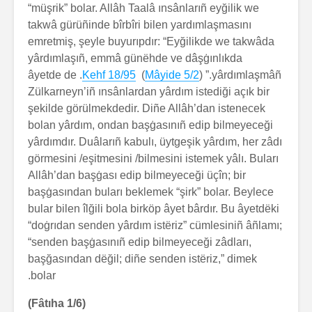
“müşrik” bolar. Allâh Taalâ ınsânlarıñ eyğilik we
takwâ gürüñinde bîrbîri bilen yardımlaşmasını
emretmiş, şeyle buyurıpdır: “Eyğilikde we takwâda
yârdımlaşıñ, emmâ günëhde ve dâşġınlıkda
. âyetde de
Kehf 18/95
)
Mâyide 5/2
yârdımlaşmâñ.” (
Zülkarneyn’iñ ınsânlardan yârdım istediği açık bir
şekilde görülmekdedir. Diñe Allâh’dan istenecek
bolan yârdım, ondan başġasınıñ edip bilmeyeceği
yârdımdır. Duâlarıñ kabulı, üytgeşik yârdım, her zâdı
görmesini /eşitmesini /bilmesini istemek yâlı. Buları
Allâh’dan başġası edip bilmeyeceği üçîn; bir
başġasından buları beklemek “şirk” bolar. Beylece
bular bilen îlğili bola birköp âyet bârdır. Bu âyetdëki
“doġrıdan senden yârdım istëriz” cümlesiniñ âñlamı;
“senden başġasınıñ edip bilmeyeceği zâdları,
başğasından dëğil; diñe senden istëriz,” dimek
bolar.
(Fâtıha 1/6)