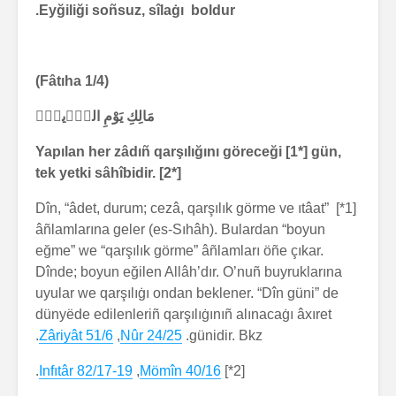
Eyğiliği soñsuz, sîlaġı boldur.
(Fâtıha 1/4)
مَالِكِ يَوْمِ الدّ۪ينِۜ
Yapılan her zâdıñ qarşılığını göreceği [1*] gün,
tek yetki sâhîbidir. [2*]
[1*] Dîn, “âdet, durum; cezâ, qarşılık görme ve ıtâat”
âñlamlarına geler (es-Sıhâh). Bulardan “boyun
eğme” we “qarşılık görme” âñlamları öñe çıkar.
Dînde; boyun eğilen Allâh’dır. O’nuñ buyruklarına
uyular we qarşılıġı ondan beklener. “Dîn güni” de
dünyëde edilenleriñ qarşılıġınıñ alınacaġı âxıret
.
Zâriyât 51/6
,
Nûr 24/25
günidir. Bkz.
.
Infıtâr 82/17-19
,
Mömîn 40/16
[2*]