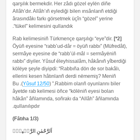
qarşılık bermekdir. Her zâdı gözel eylën diñe
Allâh’dır. Allâh’ıñ eylediği bilen ınsânlarıñ etdiği
ârasındâkı farkı görsetmek üçîn “gözel” yerine
“tükel” kelimesini qullandık.
Rab kelimesiniñ Türkmençe qarşılıġı “eye”dir.
[2*]
Öyüñ eyesine “rabb’ud-dâr = öyüñ rabbı” (Müfredât),
sermâye eyesine de “rabb’ül-mâl = sermâyëniñ
rabbı” diyiler. Yûsuf éleyhissalâm, hâkânıñ yîberdiği
kölëye şeyle diyipdi: “Rabbıña dön de sor bakâlı,
ellerini kesen hâtınlarıñ derdi nëmemiş? Meniñ
). Bu
Yûsuf 12/50
Rabbim olarıñ oyunlarını biler.” (
âyetde rab kelimesi öñce “kölëniñ eyesi bolan
hâkân” âñlamında, soñrakı da “Allâh” âñlamında
qullanılıpdır.
(Fâtıha 1/3)
اَلرَّحْمٰنِ الرَّح۪يمِۙ