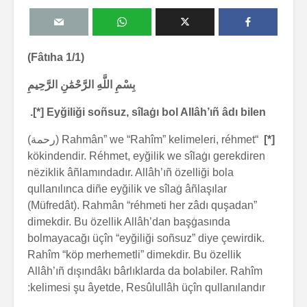
(Fâtıha 1/1)
بِسْمِ اللَّهِ الرَّحْمَٰنِ الرَّحِيمِ
Eyğiliği soñsuz, sîlaġı bol Allâh’ıñ âdı bilen [*].
[*]
“Rahmân” we “Rahîm” kelimeleri, réhmet (رحمة)
kökindendir. Réhmet, eyğilik we sîlaġı gerekdiren
nëziklik âñlamındadır. Allâh’ıñ özelliği bola
qullanılınca diñe eyğilik ve sîlaġ âñlaşılar
(Müfredât). Rahmân “réhmeti her zâdı quşadan”
dimekdir. Bu özellik Allâh’dan başġasında
bolmayacağı üçîn “eyğiliği soñsuz” diye çewirdik.
Rahîm “köp merhemetli” dimekdir. Bu özellik
Allâh’ıñ dışındâkı bârlıklarda da bolabiler. Rahîm
kelimesi şu âyetde, Resûlullâh üçîn qullanılandır: