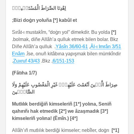
اِهْدِنَا الصِّرَاطَ الْمُسْتَق۪يمَۙ
Bizi doġrı yoluña [*] kabûl et;
Sırât-ı mustakîm, “doġrı yol” dimekdir. Bu yolda
[*]
bolmak, diñe Allâh’a qulluk etmek bilen bolar. Bkz.
. Diñe Allâh’a qulluk
Yâsîn 36/60-61
,
Âl-ı Imrân 3/51
Enâm
îse, onuñ kitâbına yapışmak bilen mümkîndir.
.
Zuxruf 43/43
, Bkz.
6/151-153
(Fâtıha 1/7)
صِرَاطَ الَّذ۪ينَ اَنْعَمْتَ عَلَيْهِمْۙ غَيْرِ الْمَغْضُوبِ عَلَيْهِمْ وَلَا
الضَّٓالّ۪ينَ
Mutlılık berdiğiñ kimseleriñ [1*] yolına, Seniñ
qahırıñı hak etmedik [2*] we âzaşmadık [3*]
kimseleriñ yolına! (Ëmîn.) [4*]
Allâh’ıñ mutlılık berdiği kimseler; nebîler, doġrı
[1*]