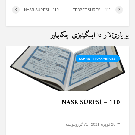
NASR SÛRESİ – 110
TEBBET SÛRESİ – 111
بو یازئ‌لار دا ایلگینیزی چکەبیلیر
KUR’ÂN’IÑ TÜRKMENÇESİ
NASR SÛRESİ – 110
28 فووریه 2021
71 گؤرۆنتۆلنمە