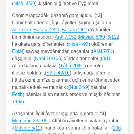
)
Nisâ, 4/69
kişiler, bilğinler ve Eyğilerdir. (
Ɋahır, Arapçadâkı qazabıñ garşılığıdır.
[2*]
Ɋahır hak edenler, îlğili âyetler ışığında şulardır:
Âlı-Imrân
;
Bakara 2/90
,
Bakara 2/61
Yahûdîler (
); bir mömini kasden
Ârâf 7/152
;
Mâyide 5/60
;
3/112
); hakîkata qarşı dîrenenler
Nisâ 4/93
öldürenler (
Enfâl
); sawaş meydânından qaçanlar (
Ârâf 7/71
(
); dâşġınlık
Nahl 16/106
); dînden dönenler (
8/16
); Allâh hakında haksız
Tâhâ 20/81
edenler (
); iffetsiz bolduğı
Şûrâ 42/16
tartışmaġa gîrenler (
hâlda özini temîze çıkarmak üçîn ërine töhmet eden
); munâfık erkek ve munâfık
Nûr 24/9
hâtınlar (
Fetih
hâtınlar bilen müşrik erkek ve müşrik hâtınlar (
).
48/6
Âzaşanlar, îlğili âyetler ışıġında şulardır:
[3*]
Möminûn 23/105-
Allâh’ıñ âyetlerini yalanlayânlar (
);
Mâyide 5/12
); ınandıkdan soñra këfir bolanlar (
106