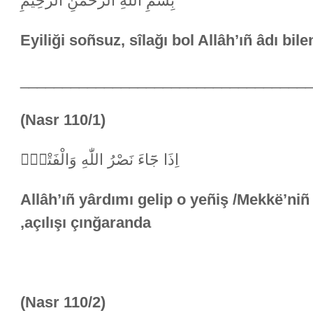
بِسْمِ اللَّهِ الرَّحْمَٰنِ الرَّحِيمِ
Eyiliği soñsuz, sîlağı bol Allâh’ıñ âdı bile
__________________________________
(Nasr 110/1)
اِذَا جَٓاءَ نَصْرُ اللّٰهِ وَالْفَتْحُۙ
(Ey Muhammed!) Allâh’ıñ yârdımı gelip o yeñiş /Mekkë’niñ
açılışı çınğaranda,
(Nasr 110/2)