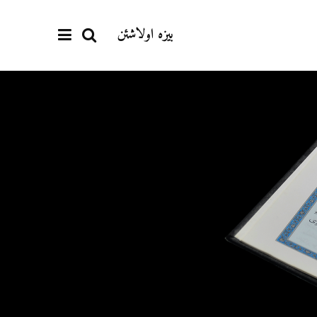
بیزە اولاشئن