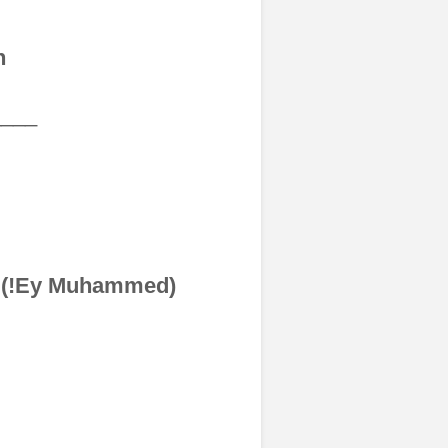
n
____