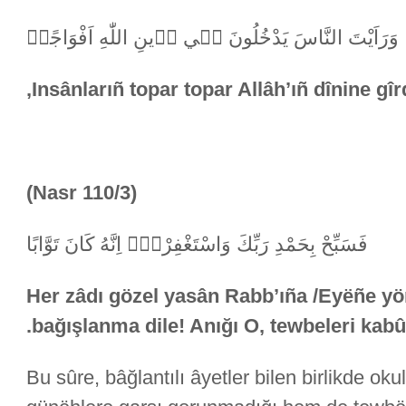
وَرَاَيْتَ النَّاسَ يَدْخُلُونَ ف۪ي د۪ينِ اللّٰهِ اَفْوَاجًاۙ
Insânlarıñ topar topar Allâh’ıñ dînine gîr
(Nasr 110/3)
فَسَبِّحْ بِحَمْدِ رَبِّكَ وَاسْتَغْفِرْهُۜ اِنَّهُ كَانَ تَوَّابًا
Her zâdı gözel yasân Rabb’ıña /Eyëñe y
bağışlanma dile! Anığı O, tewbeleri kabûl
Bu sûre, bâğlantılı âyetler bilen birlikde o