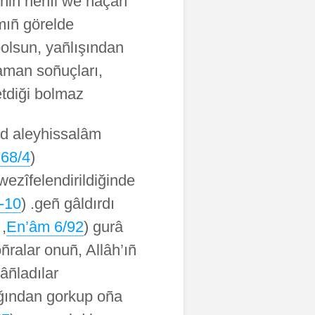
niñ nëhîl we haçan
mıñ görelde
bolsun, yañlışından
aman soñuçları,
tdiği bolmaz.
ed aleyhissalâm
 68/4
(
wezîfelendirildiğinde (
-10
geñ gâldırdı. (
,
En’âm 6/92
gurâ (
ñralar onuñ, Allâh’ıñ
ñladılar (
cağından gorkup oña