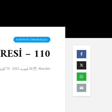
KUR’ÂN’IÑ TÜRKMENÇESİ
RESİ – 110
fitrat dini
28 فووریه 2021
70 گؤرۆنتۆلنمە