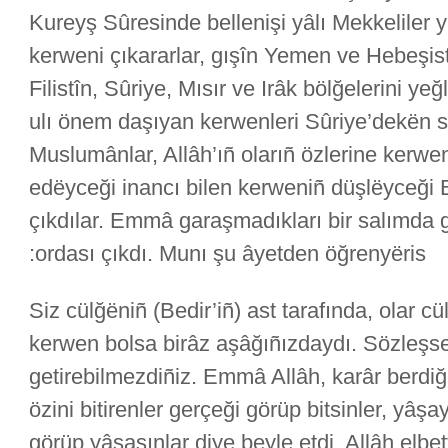
Kureyş Sûresinde bellenişi yâlı Mekkeliler yı
kerweni çıkararlar, gışîn Yemen ve Hebeşist
Filistîn, Sûriye, Mısır ve Irâk bölğelerini ye
ulı önem daşıyan kerwenleri Sûriye’dekën s
Muslumânlar, Allâh’ıñ olarıñ özlerine kerwe
edëyceği inancı bilen kerweniñ düşlëyceği 
çıkdılar. Emmâ garaşmadıkları bir salımda 
ordası çıkdı. Munı şu âyetden öğrenyëris:
“Siz cülğëniñ (Bedir’iñ) ast tarafında, olar cü
kerwen bolsa birâz aşâğıñızdaydı. Sözleşse
getirebilmezdiñiz. Emmâ Allâh, karâr berdiği 
özini bitirenler gerçeği görüp bitsinler, yâş
görüp yâşasınlar diye beyle etdi. Allâh elbe