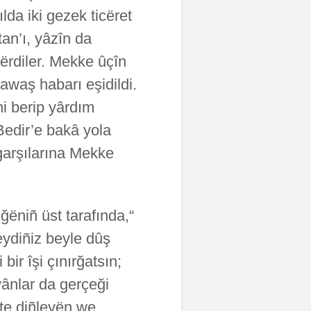
lda iki gezek ticëret
an’ı, yâzîn da
ğlërdiler. Mekke ûçîn
awaş habarı eşidildi.
ni berip yârdım
Bedir’e bakâ yola
garşılarına Mekke
lğëniñ üst tarafında,
ydiñiz beyle dûş
bir îşi çınırğatsın;
ayânlar da gerçeği
tte diñleyën we