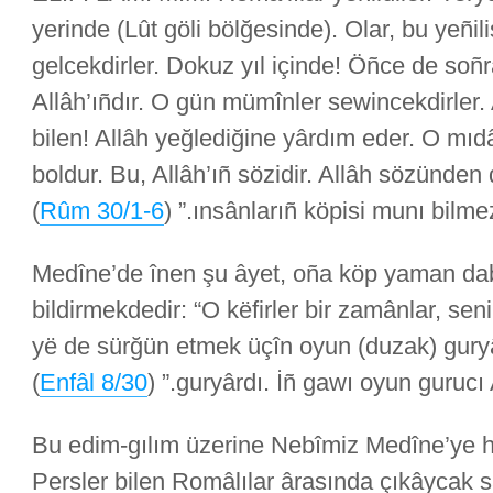
yerinde (Lût göli bölğesinde). Olar, bu yeñil
gelcekdirler. Dokuz yıl içinde! Öñce de soñr
Allâh’ıñdır. O gün mümînler sewincekdirler. 
bilen! Allâh yeğlediğine yârdım eder. O mıd
boldur. Bu, Allâh’ıñ sözidir. Allâh sözünd
)
Rûm 30/1-6
ınsânlarıñ köpisi munı bilmez.” 
Medîne’de înen şu âyet, oña köp yaman dab
bildirmekdedir: “O këfirler bir zamânlar, s
yë de sürğün etmek üçîn oyun (duzak) guryâ
)
Enfâl 8/30
guryârdı. İñ gawı oyun gurucı Allâ
Bu edim-gılım üzerine Nebîmiz Medîne’ye h
Persler bilen Româlılar ârasında çıkâycak 