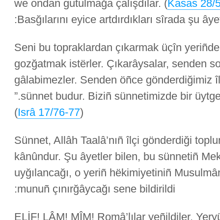
) we ondan gutulmağa çalışdılar.
Kasas 28/
Basğılarını eyice artdırdıkları sîrada şu âyetl
“(Ey Muhammed!) Seni bu topraklardan çıkarmak üçîn yeriñd
gozğatmak istërler. Çıkarâysalar, senden s
gâlabimezler. Senden öñce gönderdiğimiz îl
sünnet budur. Biziñ sünnetimizde bir üytgeşiklik bulabilmezsiñ.”
)
Isrâ 17/76-77
(
Sünnet, Allâh Taalâ’nıñ îlçi gönderdiği topl
kânûndur. Şu âyetler bilen, bu sünnetiñ Me
uyğılancağı, o yeriñ hëkimiyetiniñ Musulm
munuñ çınırğâycağı sene bildirildi:
“ELİF! LÂM! MÎM! Româ’lılar yeñildiler. Yery