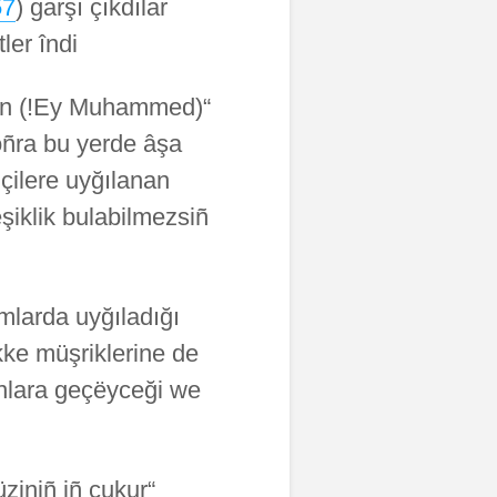
57
garşı çıkdılar (
er îndi:
en
oñra bu yerde âşa
çilere uyğılanan
umlarda uyğıladığı
kke müşriklerine de
ânlara geçëyceği we
üziniñ iñ çukur