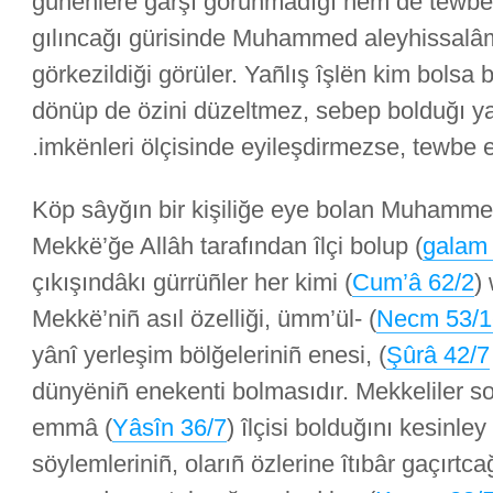
günëhlere garşı gorunmadığı hem de tewbë
gılıncağı gürisinde Muhammed aleyhissalâ
görkezildiği görüler. Yañlış îşlën kim bolsa 
dönüp de özini düzeltmez, sebep bolduğı y
imkënleri ölçisinde eyileşdirmezse, tewbe e
Köp sâyğın bir kişiliğe eye bolan Muhamm
) Mekkë’ğe Allâh tarafından îlçi bolup
galam
) çıkışındâkı gürrüñler her kimi
Cum’â 62/2
) Mekkë’niñ asıl özelliği, ümm’ül-
Necm 53/1
) yânî yerleşim bölğeleriniñ enesi,
Şûrâ 42/7
dünyëniñ enekenti bolmasıdır. Mekkeliler so
) emmâ
Yâsîn 36/7
îlçisi bolduğını kesinley â
söylemleriniñ, olarıñ özlerine îtıbâr gaçırt