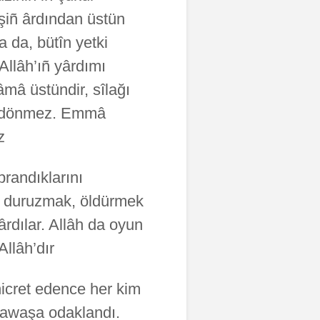
işiñ ârdından üstün
a da, bütîn yetki
Allâh’ıñ yârdımı
âmâ üstündir, sîlağı
en dönmez. Emmâ
(
randıklarını
eni duruzmak, öldürmek
rdılar. Allâh da oyun
h’dır.” (
icret edence her kim
sawaşa odaklandı.