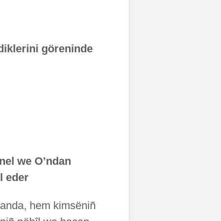
diklerini göreninde,
önel we O’ndan
 eder.
kulanda, hem kimsëniñ