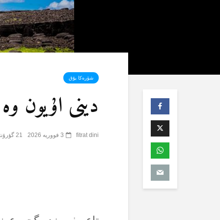
شۆرەکا یۇق
دینی اۇیون وە أ
fitrat dini
3 فووریه 2026
21 گؤرۆنتۆلنمە