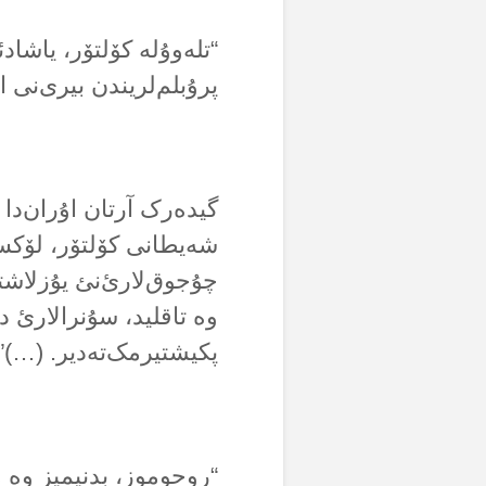
“تلەوۇلە کۆلتۆر، یاشا
پرۇبلم‌لریندن بیری‌نی 
گیدەرک آرتان اۇران‌دا 
شەیطانی کۆلتۆر، لۆکس 
چۇجوق‌لارئ‌نئ یۇزلاشت
وە تاقلید، سۇنرالارئ 
پکیشتیرمک‌تەدیر. (…)”
“روحوموز، بدنیمیز وە م