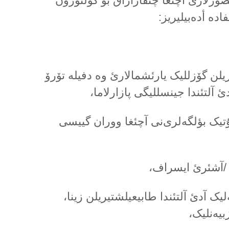
ورلارئ آچئغا چئقاراراق بو کۆلتۆرۆن
ادە أدەبیلیریز:
یلن گۆزللیک یارئشمالارئ وە دفیلە تۆرۆ
 آلتئندا جینسللیگی پازارلاما،
تیک بؤلگەلری‌نی آچئغا ووران گییسی
/آشئرئ ایسراف،
لیک آدئ آلتئندا طابیعیلشتیریلن زینا،
یەنلیک،