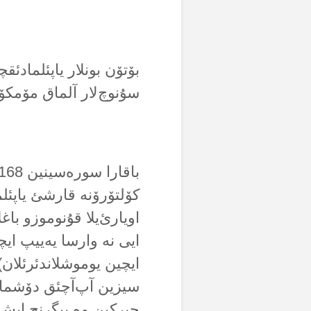
بۆتۆن بونلار یاپئلمادئق
سۇنوچ‌لار آلماق مۆمکۆن
کۆلتۆرۆنە قارشئ یاپئلم
اویارئ‌یلا قۇنوموزو باغ
ایی نە وارسا یەییپ ایچ
ایچین یوموشلاندئرئلان) 
سیزین آپ‌آچئق دۆشمانئ
چیرکین وە ییگرنچ ایش‌ل