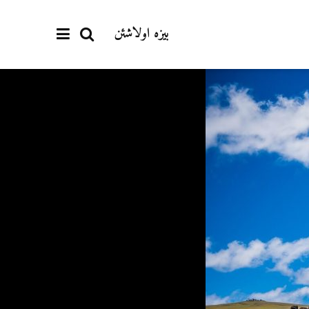
بیزە اولاشئن