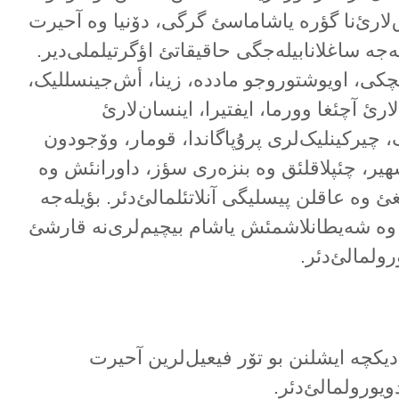
‌لارئ‌نا گؤرە یاشاماسئ گرگی، دۆنیا وە آحیرت
ەجە ساغلانابیلەجگی حاقیقاتئ اؤگرتیلملی‌دیر.
ایچکی، اویوشتوروجو ماددە، زینا، أش‌جینسللیک،
ئ آچئغا وورما، ایفتیرا، اینسان‌لارئ
 چیرکینلیک‌لری پرۇپاگاندا، قومار، وۆجودون
هیر، چئپلاقلئق وە بنزەری سؤز، داورانئش وە
ئ وە عاقلن پیسلیگی آنلاتئلمالئ‌دئر. بؤیلەجە
 وە شەیطانلاشمئش یاشام بیچیم‌لری‌نە قارشئ
ولمالئ‌دئر.
دیکچە ایشلنن بو تۆر فیعیل‌لرین آحیرت
ویورولمالئ‌دئر.