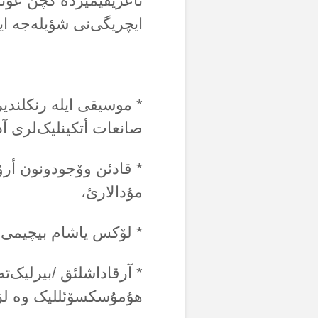
تاعریفیمیزدە گچن عونص
ایچریگی‌نی شؤیلەجە ایف
* موسیقی ایلە رنکلندیر
صانعات أتکینلیک‌لری آدئ
* قادئن وۆجودونون أرۇ
مۇدالارئ،
* لۆکس یاشام بیچیمی 
* آرقاداشلئق /بیرلیک‌تە
هۇمۇسکسۆئللیک وە لزب