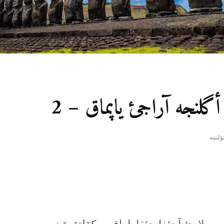
گلنجە آراجئ یاپماق – 2