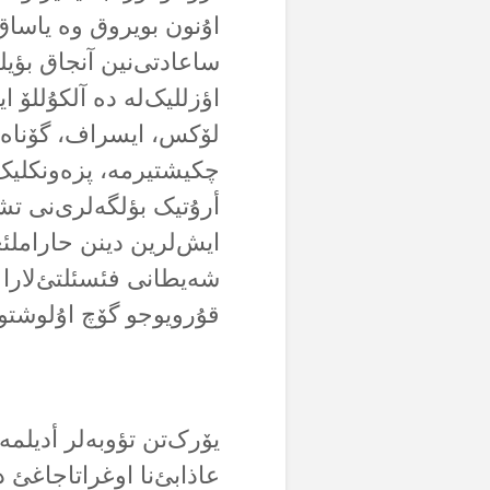
اۇنون بویروق وە یاساق
ساعادتی‌نین آنجاق بؤیل
اؤزللیک‌لە دە آلکۇللۆ 
لۆکس، ایسراف، گۆناەلار
چکیشتیرمە، پزەونکلیک،
أرۇتیک بؤلگەلری‌نی تش
ایش‌لرین دینن حاراملئغ
شەیطانی فئسئلتئ‌لارا
قۇرویوجو گۆچ اۇلوشتور
یۆرک‌تن تؤوبەلر أدیلمە
عاذابئ‌نا اوغراتاجاغئ د