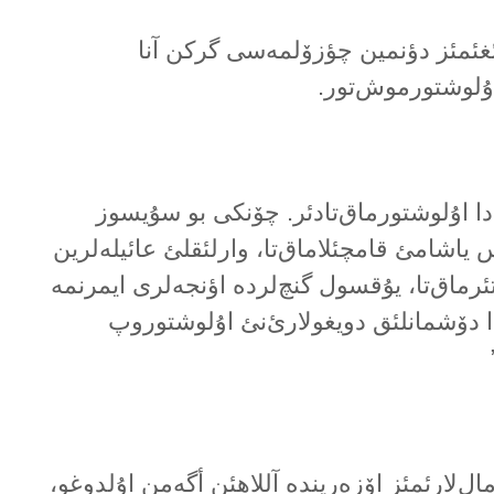
دئغئمئز دؤنمین چؤزۆلمەسی گرکن آنا
اۇلوشتورموش‌تور.
دا اۇلوشتورماق‌تادئر. چۆنکی بو سۇیسوز
یاشامئ قامچئلاماق‌تا، وارلئقلئ عائیلەلرین
ئرماق‌تا، یۇقسول گنچ‌لردە اؤنجەلری ایمرنمە
دا دۆشمانلئق دویغولارئ‌نئ اۇلوشتوروپ
ال‌لارئمئز اۆزەریندە آللاهئن أگەمن اۇلدوغو،