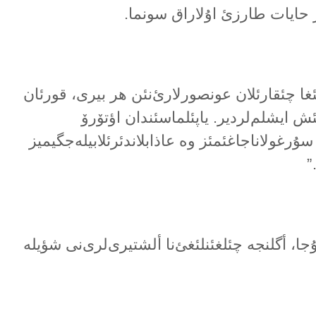
یر حایات طارزئ اۇلاراق سونما.
غا چئقارئلان عونصورلارئ‌نئن هر بیری، قورئان
ش ایشلم‌لردیر. یاپئلماسئندان اؤتۆرۆ
ۇرغولاناجاغئمئز وە عاذابلاندئرئلابیلەجگیمیز
”
، أگلنجە چئلغئنلئغئ‌نا ألشتیری‌لری‌نی شؤیلە