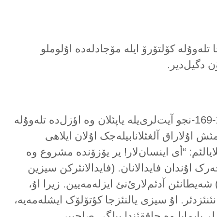
چا تلەوۇلە کۆلتۆرۆ ایلە مۆجادلەدە اۇلوملو
 دگیل‌دیر.
باقارا سورەسینین 168-169-نجو آیت‌لری‌یلە یاپئلان وە اؤزل‌دە تلەوۇلە
ئش اۇلاراق آلغئلانابیلەجک اۇلان ایلاهی
لایالئم: “أی اینسان‌لار! یر یۆزۆندە مشروع وە
ەرک اۇندان فایدالانان. (فایدالانئرکن سیزین
شەیطانئن آدئم‌لارئ‌نئ ایزلەمەیین. زیرا اۇ،
نئزدئر. اۇ سیزی یالنئزجا کؤتۆلۆک ایشلەمەیە،
ر یاپمایا وە حاققئندا بیلگی صاحیبی