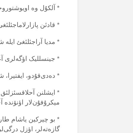
* آلکۇل وە اویوشتوروج
* قادئن پازارلاماجئلئغئ
* مدیا آراجئلئغئ ایلە 
* جینسللیک اؤگەلری آغ
* دەدی‌قۇدو، ایفتیرا، شا
* ایشلنن آحلاقسئزلئق‌ل
میکرۇفۇن‌لار اؤنۆندە آ
* بو چیرکین یاشام طارز
گازەتەلر، اؤزل درگی‌لر،