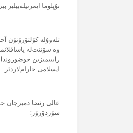
تۇپلوما ایمرنیلەبیلیر ب
تلەوۇلە کۆلتۆرۆنۆن آچئ
وە سۆننت‌لە یاساقلانمئ
راببیمیزین حوضوروندا س
ایسلامی حارام‌لاردئر…
عالی رئضا دمیرجان حۇجا
سۆردۆرۆر: