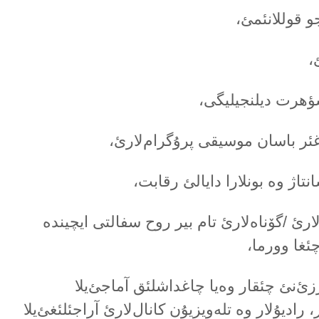
و قوللانئمئ،
،
شؤهرت دیلنجیلیگی،
ئر باسان موسیقی پرۇگرام‌لارئ،
نتاژ وە بونلارا دایالئ رقابت،
ارئ /گۆناەلارئ تام بیر روح سفالتی ایچیندە
چئغا وورما،
ئ‌نئ چئقار وەیا چاغداشلئق آماجئ‌یلا
 رادیۇلار وە تلەویزیۇن کانال‌لارئ آراجئلئغئ‌یلا