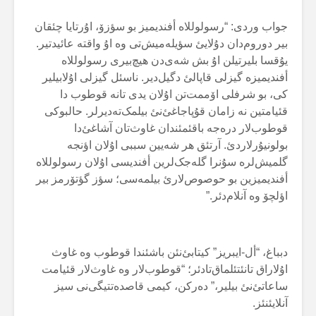
جواب وردی: “رسولوللاە أفندیمیز بو سؤزۆ، اۇرتایا چئقان
بیر دوروم‌دان دۇلایئ سؤیلەمیش‌تی وە اۇ واقتە عائیدتیر.
یۇقسا بلیرتیلن اۇ بش شەی‌دن هیچ‌بیری رسولوللاە
أفندیمیزە گیزلی قاپالئ دگیل‌دیر. ناسئل گیزلی اۇلابیلیر
کی، بو شرفلی اۆممت‌تن اۇلان یدی تانە قوطوب دا
قئیامتین نە زامان قۇپاجاغئ‌نئ بیلمک‌تەدیرلر. حالبوکی
قوطوب‌لار درەجە باقئمئندان غاوث‌تان آشاغئ‌دا
بولونیۇرلاردئ. آرتئق هر شەیین سببی اۇلان اؤنجە
گلمیش‌لرە سۇنرا گلەجک‌لرین أفندیسی اۇلان رسولوللاە
أفندیمیزین بو حوصوص‌لارئ بیلمەسی؛ سؤز گؤتۆرمز بیر
اؤلچۆ وە آنلام‌دئر.”
دبباغ، “أل-ایبریز” کیتابئ‌نئن باشئندا قوطوب وە غاوث
اۇلاراق تانئتئلماق‌تادئر؛ “قوطوب‌لار وە غاوث‌لار قئیامت
ساعاتئ‌نئ بیلیر،” دەرکن، کیمی قاصدەتتیگی‌نی سیز
آنلایئنئز.