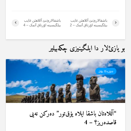
باشقالارئ‌نئ آللاهئن غایب
باشقالارئ‌نئ آللاهئن غایب
بیلگیسینە اۇرتاق أتمک – 2
بیلگیسینە اۇرتاق أتمک – 4
بو یازئ‌لار دا ایلگینیزی چکەبیلیر
شۆرەکا یۇق
“آللاەتان باشقا ایلاە یۇق‌تور” دەرکن نەیی
قاصدەریز؟ – 4