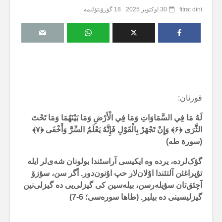
fitrat dini
30 اوکتوبر 2025
18 گؤرۆنتۆلنمە
قورئان:
لَهُ مَا فِي السَّمَاوَاتِ وَمَا فِي الْأَرْضِ وَمَا بَيْنَهُمَا وَمَا تَحْتَ
الثَّرَى ﴿
۶
﴾
وَإِنْ تَجْهَرْ بِالْقَوْلِ فَإِنَّهُ يَعْلَمُ السِّرَّ وَأَخْفَى ﴿
۷
﴾
(سورة طە)
گؤک‌لردە، یردە وە ایکیسی آراسئندا بولونان شەی‌لر ایلە
تۇپراغئن آلتئندا اۇلان‌لار حپ اۇنون‌دور. أگر سن، سؤزۆ
آچئق‌تان سؤیلەرسن، بیلەسین کی گیزلی‌یی دە گیزلی‌نین
گیزلیسینی دە بیلیر. (طاها سورەسی؛
6-7
)