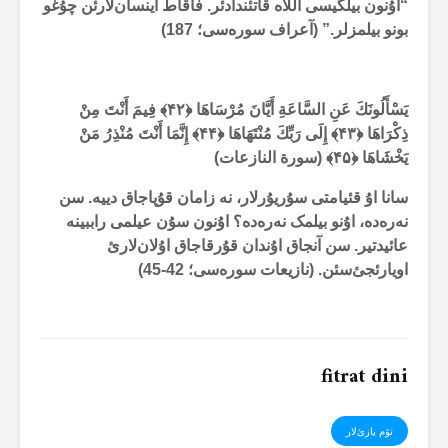
“اۇنون بیلگیسی آللاە قاتئندادئر. فاقاط اینسان‌لارئن چۇغو
بونو بیلمزلر.” (آعراف سورەسی؛
187
)
يَسْأَلُونَكَ عَنِ السَّاعَةِ أَيَّانَ مُرْسَاهَا ﴿
۴۲
﴾
فِيمَ أَنْتَ مِنْ
ذِكْرَاهَا ﴿
۴۳
﴾
إِلَى رَبِّكَ مُنْتَهَاهَا ﴿
۴۴
﴾
إِنَّمَا أَنْتَ مُنْذِرُ مَنْ
يَخْشَاهَا ﴿
۴۵
﴾ (سورة النازعات)
سانا اۇ قئیامتی سۇریۇرلار، نە زامان قۇپاجاق دییە. سن
نەرەدە، اۇنو بیلمک نەرەدە؟ اۇنون سۇن عیلمی راببینە
عائیدتیر. سن آنجاق اۇندان قۇرقاجاق اۇلان‌لارئ
اویارئجئ‌سئن. (نازیعات سورەسی؛
42-45
)
fitrat dini
تۆم یازئ‌لار