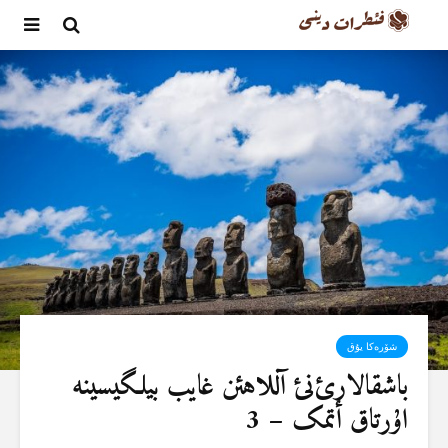
شۆرەکا یۇق
باشقالارئ‌نئ آللاهئن غایب بیلگیسینە
اۇرتاق أتمک – 3