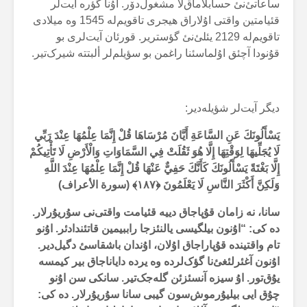
ساعاتئ‌نئ حسابلاماق‌لا مشغول‌دۆر. اۇنا گؤرە آیت‌لر
قئیامتین واقتی اۇلاراق هیجری تاقویم‌لە 1545 وە میلادی
تاقویم‌لە 2129 یئلئ‌نئ گؤستریر. قورئان آیت‌لری بو
قۇنودا آچئق اۇلماسئنا راغمن بو سؤیلم‌لر ألبتتە شیرک‌تیر.
دیگر آیت‌لر شؤیلەدیر:
يَسْأَلُونَكَ عَنِ السَّاعَةِ أَيَّانَ مُرْسَاهَا قُلْ إِنَّمَا عِلْمُهَا عِنْدَ رَبِّي
لَا يُجَلِّيهَا لِوَقْتِهَا إِلَّا هُوَ ثَقُلَتْ فِي السَّمَاوَاتِ وَالْأَرْضِ لَا تَأْتِيكُمْ
إِلَّا بَغْتَةً يَسْأَلُونَكَ كَأَنَّكَ حَفِيٌّ عَنْهَا قُلْ إِنَّمَا عِلْمُهَا عِنْدَ اللَّهِ
وَلَكِنَّ أَكْثَرَ النَّاسِ لَا يَعْلَمُونَ ﴿
۱۸۷
﴾ (سورة الأعراف)
سانا، نە زامان قۇپاجاق دییە قئیامت واقتی‌نی سۇریۇرلار.
دە کی: “اۇنون بیلگیسی یالنئزجا راببیمین قاتئندادئر. اۇنو
تام واقتیندە قۇپاراجاق اۇلان، اۇندان باشقاسئ دگیل‌دیر.
اۇنون آغئرلئغئ‌نا گؤک‌لردە وە یردە دایاناجاق بیر کیمسە
یۇق‌تور. اۇ سیزە آنسئزئن گلەجک‌تیر. سانکی سن اۇنو
چۇق ایی بیلیۇرموش‌سون گیبی سانا سۇریۇرلار. دە کی: