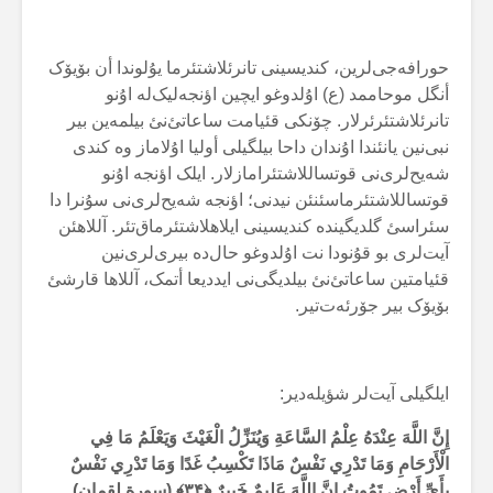
حورافەجی‌لرین، کندیسینی تانرئلاشتئرما یۇلوندا أن بۆیۆک
أنگل موحاممد (ع) اۇلدوغو ایچین اؤنجەلیک‌لە اۇنو
تانرئلاشتئرئرلار. چۆنکی قئیامت ساعاتئ‌نئ بیلمەین بیر
نبی‌نین یانئندا اۇندان داحا بیلگیلی أولیا اۇلاماز وە کندی
شەیح‌لری‌نی قوتساللاشتئرامازلار. ایلک اؤنجە اۇنو
قوتساللاشتئرماسئنئن نیدنی؛ اؤنجە شەیح‌لری‌نی سۇنرا دا
سئراسئ گلدیگیندە کندیسینی ایلاهلاشتئرماق‌تئر. آللاهئن
آیت‌لری بو قۇنودا نت اۇلدوغو حال‌دە بیری‌لری‌نین
قئیامتین ساعاتئ‌نئ بیلدیگی‌نی ایددیعا أتمک، آللاها قارشئ
بۆیۆک بیر جۆرئەت‌تیر.
ایلگیلی آیت‌لر شؤیلەدیر:
إِنَّ اللَّهَ عِنْدَهُ عِلْمُ السَّاعَةِ وَيُنَزِّلُ الْغَيْثَ وَيَعْلَمُ مَا فِي
الْأَرْحَامِ وَمَا تَدْرِي نَفْسٌ مَاذَا تَكْسِبُ غَدًا وَمَا تَدْرِي نَفْسٌ
بِأَيِّ أَرْضٍ تَمُوتُ إِنَّ اللَّهَ عَلِيمٌ خَبِيرٌ ﴿
۳۴
﴾ (سورة لقمان)