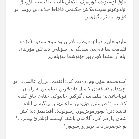
چۇق اۆستۆندە گؤرەرک آللاهئن غایب بیلگیسینە اۇرتاق
اۇلدوغونو سؤیلەمک‌تن چکینمز. فاقاط جلالددین رومی بو
قۇنودا یالنئز دگیل‌دیر.
عابدولعازیز دبباغ، قوطوب‌لارئن وە موحاممدین (ع) دە
قئیامت ساعاتئ‌نئ بیلدیگی‌نی سؤیلەر. دبباغئن مۆریدی
ایلە آراسئندا گچن بیر قۇنوشما شؤیلەدیر:
“شەیحیمە سۇردوم، دەدیم کی؛ أفندیم، برزاح عالمی‌نی بو
آچئ‌دان کشفەدن کامیل ذات‌لارئن قئیامتین نە زامان
قۇپاجاغئ‌نئ بیلمەسی گرکیر. حالبوکی جنابئ حاق کندی
کلامئندا: ‘قئیامتین قۇپوش ساعاتئ‌نئن بیلگیسی آللاە
قاتئندادئر.’ بویورموش‌تور. رسولوللاە أفندیمیز دە؛ ‘بش
شەی واردئر کی، آللاەتان باشقا کیمسە اۇنلارئ بیلمز…’
بو حوصوص‌تا نە بویورورسونوز؟