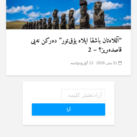
“آللاەتان باشقا ایلاە یۇق‌تور” دەرکن نەیی
قاصدەریز؟ – 2
31 مئی 2026
13 گؤرۆنتۆلنمە
آرا