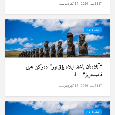
31 مئی 2026
14 گؤرۆنتۆلنمە
شۆرەکا یۇق
“آللاەتان باشقا ایلاە یۇق‌تور” دەرکن نەیی
قاصدەریز؟ – 3
31 مئی 2026
12 گؤرۆنتۆلنمە
شۆرەکا یۇق