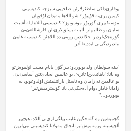
یوقارئ‌داکی ساطئرلارئن صاحیبی سیزجە کندیسینی
کیمین یری‌نە قۇییۇر؟ شو آللاها مەیدان اۇقویان
مۆستکبیری گؤریۇر موسونوز؟ کندیسینی آللاە ایلە أشیت
سایان بو ظالیم‌لر، ألبتتە یاپتئق‌لارئ‌نئن قارشئلئغئ‌نئ
گؤرەجک‌لردیر. جلالددین رومی دە آللاهئن کندیسینە غایبئ
بیلدیردیگی‌نی ایددیعا أدر:
“یینە سولطان ولد بویوردو: بیر گۆن بابام مست اۇلموش‌تو
وە بانا: ‘باهائددین! تانرئ، بو عالمین ایجادئ‌نئن أساسئ‌نئ،
بو عالمین نە زامان وە ناسئل یاراتئلمئش اۇلدوغونو، نە
زامانا قادار دوام أدەجگی‌نی بانا گؤسترمیش‌تیر’
بویوردو…”
گچمیشین وە گلەجگین غایب بیلگی‌لری‌نی آللاە، هیچ‌بیر
ألچیسینە ورمەمیش‌تیر. آنجاق مەولانا کندیسینی نبی‌لرین