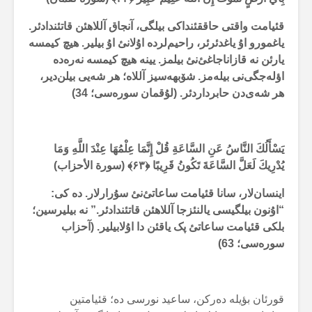
قئیامت واقتی حاققئنداکی بیلگی، آنجاق آللاهئن قاتئندادئر.
یاغمورو اۇ یاغدئرئر، راحیم‌لردە اۇلانئ اۇ بیلیر. هیچ کیمسە
یارئن نە قازاناجاغئ‌نئ بیلمز. یینە هیچ کیمسە نەرەدە
اؤلەجگی‌نی بیلەمز. شۆبهەسیز آللاە؛ هر شەیی بیلن‌دیر،
هر شەی‌دن حابرداردئر. (لۇقمان سورەسی؛
34
)
يَسْأَلُكَ النَّاسُ عَنِ السَّاعَةِ قُلْ إِنَّمَا عِلْمُهَا عِنْدَ اللَّهِ وَمَا
يُدْرِيكَ لَعَلَّ السَّاعَةَ تَكُونُ قَرِيبًا ﴿
۶۳
﴾ (سورة الأحزاب)
اینسان‌لار، سانا قئیامت ساعاتئ‌نئ سۇرارلار. دە کی:
“اۇنون بیلگیسی یالنئزجا آللاهئن قاتئندادئر.” نە بیلیرسین؛
بلکی قئیامت ساعاتئ پک یاقئن دا اۇلابیلیر. (آحزاب
سورەسی؛
63
)
قورئان بؤیلە دەرکن، ساعید نورسی دە؛ قئیامتین