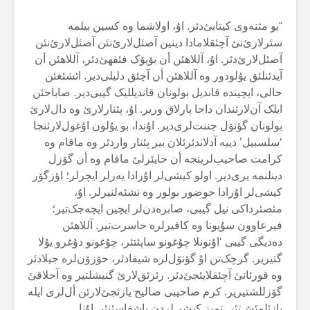
“بو مثنەوی کیتابئ‌دئر. اۇ، اولاشما وە کسین بیلمە
سئرلارئ‌نئ آچئقلامادا دینین آصئل‌لارئ‌نئن آصئل‌لارئ‌نئن
آصئل‌لارئ‌دئر. اۇ، آللاهئن أن بۆیۆک فئقهئ‌دئر، آللاهئن أن
آیدئنلئق یۇلودور وە آللاهئن أن آچئق دلیلی‌دیر. ائشئغئن
حالی، ایچیندە قاندیل بولونان قاندیللیک گیبی‌دیر. صاباحئن
ایلک آن‌لارئندان داحا پارلاق وریر. اۇ، پئنارلارئ وە دال‌لارئ
بولونان گؤنۆل جننت‌لری‌دیر. اۇندا، بو یۇلون اۇغول‌لارئنجا
‘سلسبیل’ دییە آدلاندئرئلان بیر پئنار واردئر وە ماقام وە
کرامت صاحیب‌لرینجە أن حایئرلئ ماقام وە أن گۆزل
دینلنمە یری‌دیر. اولو کیشی‌لر اۇرادا یەرلر ایچرلر؛ اؤزگۆر
کیشی‌لر اۇرادا حوضور بولور وە نشئەلنیرلر. اۇ،
مئصئرداکی نیل گیبی، صابرەدن‌لر ایچین ایچەجک‌تیر؛
فیرعاوون سۇیونا وە کافیرلرە حاسرت‌تیر. آللاهئن
دەدیگی گیبی ‘اۇنونلا چۇغونو ساپئتئر، چۇغونو دۇغرو یۇلا
گتیریر. گرچک‌تن اۇ گؤنۆل‌لرە شیفادئر، حۆزۆن‌لرە جیلادئر
وە قورئانئ آچئقلایئجئ‌دئر. رئزئق‌لارئ گنیشلتیر وە آحلاقئ
گۆزللشتیریر. کرم صاحیبی صالیح یازئجئ‌لارئن أل‌لری ایلە
یازئلمئش‌تئر. تمیز کیشی‌لردن باشقاسئنئن اۇنا