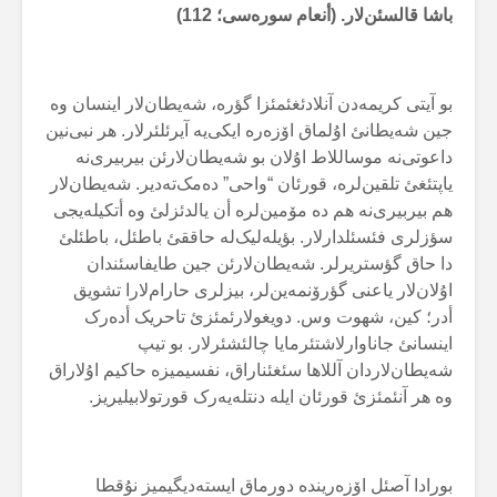
باشا قالسئن‌لار. (أنعام سورەسی؛
112
)
بو آیتی کریمەدن آنلادئغئمئزا گؤرە، شەیطان‌لار اینسان وە
جین شەیطانئ اۇلماق اۆزەرە ایکی‌یە آیرئلئرلار. هر نبی‌نین
داعوتی‌نە موساللاط اۇلان بو شەیطان‌لارئن بیربیری‌نە
یاپتئغئ تلقین‌لرە، قورئان “واحی” دەمک‌تەدیر. شەیطان‌لار
هم بیربیری‌نە هم دە مۆمین‌لرە أن یالدئزلئ وە أتکیلەیجی
سؤزلری فئسئلدارلار. بؤیلەلیک‌لە حاققئ باطئل، باطئلئ
دا حاق گؤستریرلر. شەیطان‌لارئن جین طایفاسئندان
اۇلان‌لار یاعنی گؤرۆنمەین‌لر، بیزلری حارام‌لارا تشویق
أدر؛ کین، شهوت وس. دویغولارئمئزئ تاحریک أدەرک
اینسانئ جاناوارلاشتئرمایا چالئشئرلار. بو تیپ
شەیطان‌لاردان آللاها سئغئناراق، نفسیمیزە حاکیم اۇلاراق
وە هر آنئمئزئ قورئان ایلە دنتلەیەرک قورتولابیلیریز.
بورادا آصئل اۆزەریندە دورماق ایستەدیگیمیز نۇقطا