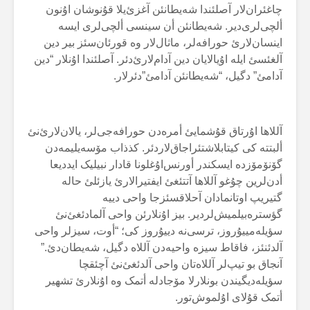
چاغئران‌لار آصلئندا شەیطانئن آغزئ‌یلا قۇنوشان اۇنون
ألچی‌لری‌دیر. شەیطانئن أن سینسی ألچی‌لری ایسە
اینسان‌لارئ حورافەلر، ماثال‌لار وە قورئان‌سئز بیر دین
آلغئسئ ایلە اۇیالایان دین آدام‌لارئ‌دئر. آصلئندا اۇنلار “دین
آدامئ” دگیل، “شەیطانئن آدامئ”دئرلار.
آللاها اۇرتاق قۇشمایئ أمرەدن حورافەجی‌لر، یالان‌لارئ‌نئ
ألبتتە کی کیتابلاشتئراجاق‌لاردئر. کذذاب مۆسەیلیمەدن
گۆنۆمۆزدە ایسکندر أورنس‌اۇغلونا قادار نبیلیک ایددیعا
أدن‌لرین چۇغو آللاها آتتئغئ ایفتیرالارئ یازئلئ حالە
گتیریپ اوتانمادان آحلاقسئزجا واحی دییە
گؤسترەبیلمیش‌لردیر. بیز اۇنلارئن واحی آلمادئغئ‌نئ
سؤیلەمییۇروز، ترسی‌نە دییۇروز کی؛ “أوت، سیزلر واحی
آلدئنئز، فاقاط سیزە واحیەدن آللاە دگیل، شەیطان‌دئ.”
آنجاق بو تیپ‌لر آللاەتان واحی آلدئغئ‌نئ آچئقچا
سؤیلەدیگیندن بونلارلا مۆجادلە أتمک وە اۇنلارئ تشهیر
أتمک قۇلای اۇلموش‌تور.