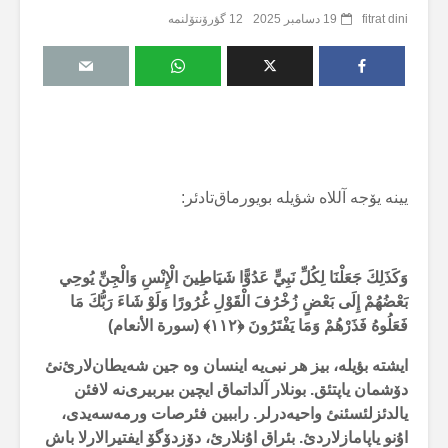
fitrat dini
19 دسامبر 2025
12 گؤرۆنتۆلنمە
یینە یۆجە آللاە شؤیلە بویورماق‌تادئر:
وَكَذَلِكَ جَعَلْنَا لِكُلِّ نَبِيٍّ عَدُوًّا شَيَاطِينَ الْإِنْسِ وَالْجِنِّ يُوحِي
بَعْضُهُمْ إِلَى بَعْضٍ زُخْرُفَ الْقَوْلِ غُرُورًا وَلَوْ شَاءَ رَبُّكَ مَا
فَعَلُوهُ فَذَرْهُمْ وَمَا يَفْتَرُونَ ﴿
۱۱۲
﴾ (سورة الأنعام)
ایشتە بؤیلە، بیز هر نبی‌یە اینسان وە جین شەیطان‌لارئ‌نئ
دۆشمان یاپتئق. بونلار آلداتماق ایچین بیربیری‌نە لافئن
یالدئزلئسئنئ واحیەدرلر. راببین فئرصات ورمەسەیدی،
اۇنو یاپامازلاردئ. بئراق اۇنلارئ، دۆزدۆگۆ ایفتیرالارلا باش