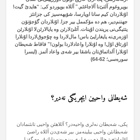
بویروغوم آلتئ‌نا آلاجاغئم.” آللاە بویوردو کی: “هایدئ گیت!
اۇنلاردان کیم سانا اویارسا، شۆبهەسیز کی جزانئز
جهننم‌دیر، هم دە مۆکممل بیر جزا. اۇنلاردان گۆجۆنۆن
یتتیگی‌نی یریندن اۇینات. آتلئ‌لارئن وە یایالارئن‌لا اۇنلارئن
اۆزەری‌نە یایغارایئ باس! مال‌لاردا وە چۇجوق‌لاردا اۇنلارا
اۇرتاق اۇل! وە اۇنلارا واعادلاردا بولون!” فاقاط شەیطان
اۇنلارا آلداتماق‌تان باشقا بیر شەی واعاد أتمز. (ایسرا
سورەسی؛
62-64
)
شەیطانی واحیین ایچریگی نەدیر؟
پکی، شەیطان نەلری واحیەدر؟ آللاهئن واحیی تانئنمادان
شەیطانئن واحیی بیلینەمز. بیر شەی‌دن آللاە راضئ
اۇلمادئغئ حال‌دە بیری‌لری بیزە بونو دایاتیۇر وە گۆزل