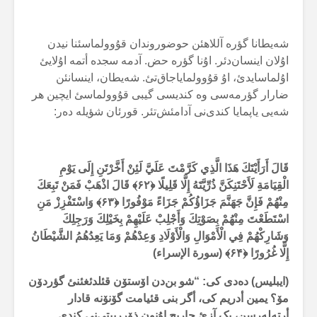
شەیطانا گؤرە آللاهئن حوضوروندان قۇوولماسئنا نیدن
اۇلان اینسان‌دئر. اۇنا گؤرە حض. آدمە سجدە أتمە اۇلایئ
اۇلماسایدئ، اۇ قۇوولمایاجاق‌تئ. شەیطان، اینسانئن
ضارار گؤرمەسی وە کندیسی گیبی قۇوولماسئ ایچین هر
شەیی یاپمایا کندی‌نی آدامئش‌تئر. قورئان شؤیلە دەر:
قَالَ أَرَأَيْتَكَ هَذَا الَّذِي كَرَّمْتَ عَلَيَّ لَئِنْ أَخَّرْتَنِ إِلَى يَوْمِ
الْقِيَامَةِ لَأَحْتَنِكَنَّ ذُرِّيَّتَهُ إِلَّا قَلِيلًا ﴿
۶۲
﴾
قَالَ اذْهَبْ فَمَنْ تَبِعَكَ
مِنْهُمْ فَإِنَّ جَهَنَّمَ جَزَاؤُكُمْ جَزَاءً مَوْفُورًا ﴿
۶۳
﴾
وَاسْتَفْزِزْ مَنِ
اسْتَطَعْتَ مِنْهُمْ بِصَوْتِكَ وَأَجْلِبْ عَلَيْهِمْ بِخَيْلِكَ وَرَجِلِكَ
وَشَارِكْهُمْ فِي الْأَمْوَالِ وَالْأَوْلَادِ وَعِدْهُمْ وَمَا يَعِدُهُمُ الشَّيْطَانُ
إِلَّا غُرُورًا ﴿
۶۴
﴾ (سورة الإسراء)
(ایبلیس) دەدی کی: “شو بن‌دن اۆستۆن قئلدئغئنئ گؤردۆن
مۆ؟ یمین أدریم کی، أگر بنی قئیامت گۆنۆنە قادار
أرتەلەرسن، پک آزئ حاریج اۇنون ذۆررییتی‌نی کندی