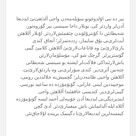
بیر دە نبی اۇلدوغونو سؤیلەمەدن واحی آلدئغئ‌نئ ایددیعا
أدن‌لر واردئر کی، بونلار داحا سینسی بیر گۆروەتور،
شەیطانئن دا کۇنترۇلۆندن چئقمئش‌لاردئر. اۇنلار آللاهئن
آیت‌لری‌نی یۇق سایماز، رددەتمزلر؛ آنجاق کندی
یازئ‌لارئ‌نئ وە قاناعات‌لارئ‌نئ آللاهئن کلامئ گیبی
گؤستریرلر. گرچک شو کی، مۆسلۆمان‌لارئن
باش‌لارئنداکی فلاکت‌لر ایشتە بو سینسی شەیطانی
چتەنین أثری‌دیر. کندی سؤزلری‌نی وە یازدئق‌لارئ‌نئ،
آللاهئن واحیی ظاننەدن‌لر؛ گچمیش‌تە جلالددین رومی،
موحییددین ایبنی عارابی، گۆنۆمۆزدە دە ساعید نورسی
گیبی‌لری‌دیر. کندیسی حاققئندا آللاهئن واحی
ایندیردیگی‌نی ایددیعا أدن جۆببەلی آحمد ایسە گۆنۆمۆزدە
آللاە ایلە آلداتمانئن باش میعمارئ‌دئر. آدئ گچن
کیمسەلرین ایددیعالارئ‌نا دگینمک یریندە اۇلاجاق‌تئر.