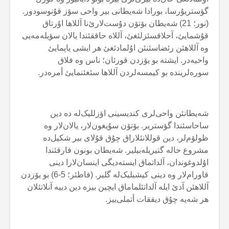
گؤستریۇرسا، بورادا شەیطانی بیر واحی سؤز قۇنوسودور.
(نور؛ 21) شەیطان بۆتۆن دۇست‌لارئ‌نا آللاها اۇرتاق
قۇشمایئ، آحلاقسئزلئغئ، آللاە حاققئندا یالان سؤیلەمەیی
وە آللاهئن رئضاسئنئن اۇلمادئغئ هر ایشی یاپمایئ
واحیەدر. ایشتە بو یۆزدن قورئان؛ ناس وە فلاق
سورەلریندە بو کیمسەلردن آللاها سئغئنمایئ أمرەدر.
شەیطانئن واحی‌لری کندیسینی اؤزللیک‌لە دە دین
ساحاسئندا گؤستریر. بۆتۆن سۇیغون‌لار، یالان‌لار وە
ظولۆم‌لر، دین قوللانئلاراق چۇق قۇلای بیر شکیل‌دە
مشروع حالە گتیریلەبیلیر. شەیطان بونون فارقئندا
اۇلدوغوندان، آلداتماق ایستەدیگی اینسان‌لارا دینی
قاورام‌لار وە دینی کیشیلیک‌لە گلیر. (فاطئر؛ 5-6) بو یۆزدن
آللاهئن آدئ ایلە آلداتئلماماق ایچین بیزە دین دییە آنلاتئلان
هر شەیە چۇق دیققات أتملی‌ییز.