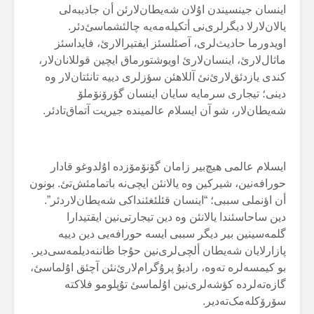
اینسان جینسیندن اۇلان شەیطان‌لارئن أن جاذیبەلی
یالان‌لارلا دیگرلری‌نی أتکیلەمەیە چالئشماسئ‌دئر.
اویدورما حادیث‌لری، آصئلسئز ایفتیرالارئ، فایداسئز
ماثال‌لارئ، اینسان‌لارئ اویوشتورماق ایچین قوللانان‌لار،
کندی یازدئق‌لارئ‌نئ آللاهئن سؤزلری دییە تانئتان‌لار وە
دینی؛ تیجاری سرمایە سایان اینسان گؤرۆنۆملۆ
شەیطان‌لار، شو آن ایسلام عالمیندە جیریت آتماق‌تادئر.
ایسلام عالمی هیچ‌بیر زامان گۆنۆمۆزدە اۇلدوغو قادار
حورافەنین، شیرکین وە یالانئن ایچی‌نە باتمامئش‌تئ. بونون
أن اؤنملی سببی؛ “اینسان قئلئغئنداکی شەیطان‌لاردئر”.
دین ساحاسئندا یالانئن وە دین تیجارتی‌نین ایقتیدارا
گلمەسینین بیر دیگر سببی ایسە حورافەیی دین دییە
پازارلایان شەیطان ألچی‌لری‌نین حۇجا ظاننەدیلمەسی‌دیر.
بو کیمسەلرە تەوە، رادیۇ پرۇگرام‌لارئ‌نئن آچئق اۇلماسئ،
گازەتەلردە کؤشەلری‌نین اۇلماسئ تۇپلومو فلاکتە
سۆرۆکلەمک‌تەدیر.