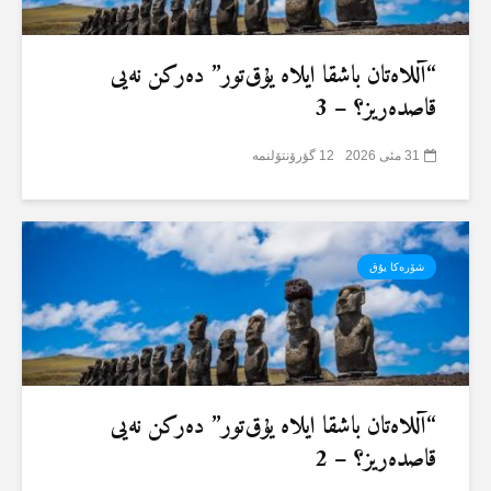
“آللاەتان باشقا ایلاە یۇق‌تور” دەرکن نەیی
قاصدەریز؟ – 3
31 مئی 2026
12 گؤرۆنتۆلنمە
شۆرەکا یۇق
“آللاەتان باشقا ایلاە یۇق‌تور” دەرکن نەیی
قاصدەریز؟ – 2