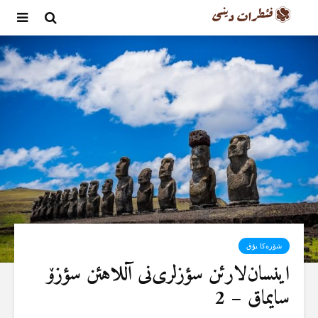
شۆرەکا یۇق
اینسان‌لارئن سؤزلری‌نی آللاهئن سؤزۆ
سایماق – 2