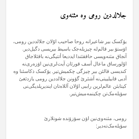
جلالددین رومی وە مثنەوی
یۆکسک بیر شاعیرانە روحا صاحیب اۇلان جلالددین رومی،
اۆستۆ بیر قالم‌لە چیزیلەجک باسیط بیریسی دگیل‌دیر.
آنجاق مثنەویسی حاققئندا ایددیعا أتتیگی‌نە باقئلاجاق
اۇلورساق ماعال أسف قورئان آیت‌لری‌نین اۆزەری‌نە
کندیسی قالئن بیر چیزگی چکمیش‌تیر. یۆکسک ذکاسئنا وە
أدبی قابیلییتی‌نە آشئرئ گۆونن جلالددین رومی یازدئغئ
کیتابئن عالم‌لرین راببی اۇلان آللاەتان ایندیریلدیگی‌نی
سؤیلەمک‌تن چکینمەمیش‌تیر.
رومی، مثنەوی‌نین اؤن سؤزۆندە شونلارئ
سؤیلەمک‌تەدیر: