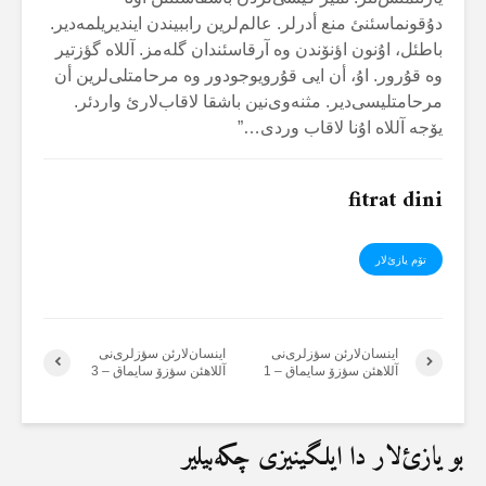
دۇقونماسئنئ منع أدرلر. عالم‌لرین راببیندن ایندیریلمەدیر.
باطئل، اۇنون اؤنۆندن وە آرقاسئندان گلەمز. آللاە گؤزتیر
وە قۇرور. اۇ، أن ایی قۇرویوجودور وە مرحامتلی‌لرین أن
مرحامتلیسی‌دیر. مثنەوی‌نین باشقا لاقاب‌لارئ واردئر.
یۆجە آللاە اۇنا لاقاب وردی…”
fitrat dini
تۆم یازئ‌لار
اینسان‌لارئن سؤزلری‌نی
اینسان‌لارئن سؤزلری‌نی
آللاهئن سؤزۆ سایماق – 1
آللاهئن سؤزۆ سایماق – 3
بو یازئ‌لار دا ایلگینیزی چکەبیلیر