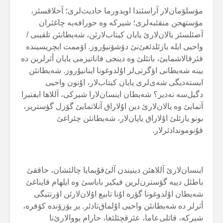
مۆسلۆمان‌لار آراسئندا اویدورما حادیث‌لری؛ آحلاقسئز،
مۆستهجن منقئبەلری؛ شیرکە وە حورافەیە چاغئران
آصئلسئز یالان‌لارئ یایان کیتاب‌لارئن، شەیطانئن تلقینی /
واحیی ایلە یازئلدئغئ‌نئ دۆشۆنیۇروز. اۆممت ایچریسیندە
فئرقالاشمایئ، باتئلئ وە دینجی فاناتیزمی یایان أثرلرین دە
یینە شەیطانی اؤگرتی‌لر اۇلدوغونا اینانیۇروز. شەیطانئن
ایستەدیگی شەی‌لری یایان کیتاب‌لار، اۇنون واحیی
دگیل‌سە نەدیر؟ شەیطان اینسان‌لارا شیرکی، آللاها ایفتیرا
آتمایئ وە یالان‌لارئ دین اۇلاراق آنلاتمایئ گۆزل گؤستریر،
بونو یازئلئ اۇلاراق یاپان‌لار، شەیطانئن چئراغئ
قۇنوموندادئرلار.
اینسان‌لارئ آللاهئن دینیندن آلئ‌قۇیمایا چالئشان، حاققئ
باطئل دییە گؤسترن‌لرین فیکیر باباسئ وە ایلهام قایناغئ
شەیطان اۇلدوغونا گؤرە اۇنا تابیع اۇلان‌لارئن اۆرتتیگی
أثرلر دە شەیطانئن واحیی اۇلماق‌تادئر. یر یۆزۆندە کۆفرە،
شیرکە، قاتلی‌عاما، عئرقچئلئغا، حارام یووالارئ‌نا