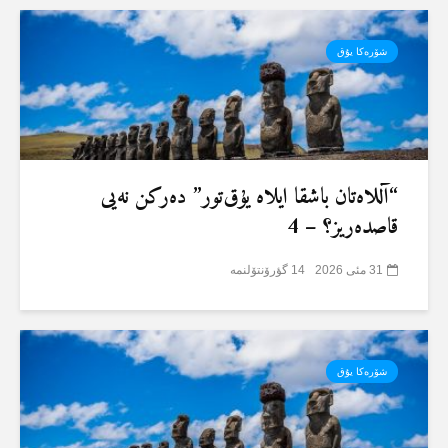
شۆرەکا یۇق
“آللاەتان باشقا ایلاە یۇق‌تور” دەرکن نەیی
قاصدەریز؟ – 4
31 مئی 2026
14 گؤرۆنتۆلنمە
شۆرەکا یۇق