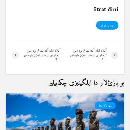
fitrat dini
تۆم یازئ‌لار
آللاە ایلە آلداتماق وە دین
آللاە ایلە آلداتماق وە دین
تیجارتی (دینجیلیک) یاپماق
تیجارتی (دینجیلیک) یاپماق
– 7
– 5
بو یازئ‌لار دا ایلگینیزی چکەبیلیر
شۆرەکا یۇق