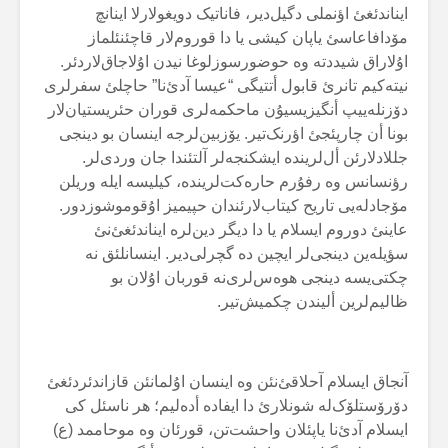
ایناندئغئ اؤنملی دگیل‌دیر، فاناتیک دویغولارلا اینانچ
مۆدافاعاسئ یاپان کیشی یا دا قوروم‌لار قاچئنئلماز
اۇلاراق شیددتە وە حوضورسوزلوغا نیدن اۇلاجاق‌لاردئر.
نیتەکیم تانرئ قابول أتتیگی “عیسا آدئ‌نا” حاچلئ سفرلری
دۆزنلەییپ أنگیزیسیۇن ماحکمەلری قوران حئریستیان‌لار
بونا أن چارپئجئ اؤرنک‌تیر. یۆزبین‌لرجە اینسان بو دینجی
جللادلارئن أل‌لریندە ایشکنجەلر آلتئندا جان وردی‌لر.
رؤنسانس وە رفۇرم حارەکت‌لریندە، کیلیسە ایلە وریلن
مۆجادلەیی تاریح کیتاب‌لارئندان حپیمیز اۇقوموشوزدور.
عاینئ دوروم ایسلام یا دا دیگر دین‌لرە ایناندئغئ‌نئ
سؤیلەین دینجی‌لر ایچین دە گچرلی‌دیر. اینسانلئق نە
چکتی‌یسە دینجی هوەس‌لری‌نە قوربان اۇلان بو
ظالیم‌لرین ألیندن چکمیش‌تیر.
آنجاق ایسلام آحلاقئ‌نئن وە اینسان اۇلمانئن قازاندئردئغئ
دۆرۆستلۆک‌لە شونلارئ دا ایفادە أدەلیم؛ هر ناسئل کی
ایسلام آدئ‌نا یاپئلان واحشت‌تن، قورئان وە موحاممد (ع)