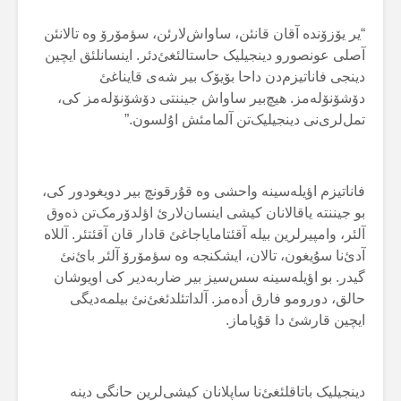
“یر یۆزۆندە آقان قانئن، ساواش‌لارئن، سؤمۆرۆ وە تالانئن
آصلی عونصورو دینجیلیک حاستالئغئ‌دئر. اینسانلئق ایچین
دینجی فاناتیزم‌دن داحا بۆیۆک بیر شەی قایناغئ
دۆشۆنۆلەمز. هیچ‌بیر ساواش جیننتی دۆشۆنۆلەمز کی،
تمل‌لری‌نی دینجیلیک‌تن آلمامئش اۇلسون.”
فاناتیزم اؤیلەسینە واحشی وە قۇرقونچ بیر دویغودور کی،
بو جیننتە یاقالانان کیشی اینسان‌لارئ اؤلدۆرمک‌تن ذەوق
آلئر، وامپیرلرین بیلە آقئتامایاجاغئ قادار قان آقئتئر. آللاە
آدئ‌نا سۇیغون، تالان، ایشکنجە وە سؤمۆرۆ آلئر بائ‌نئ
گیدر. بو اؤیلەسینە سس‌سیز بیر ضاربەدیر کی اویوشان
حالق، دورومو فارق أدەمز. آلداتئلدئغئ‌نئ بیلمەدیگی
ایچین قارشئ دا قۇیاماز.
دینجیلیک باتاقلئغئ‌نا ساپلانان کیشی‌لرین حانگی دینە