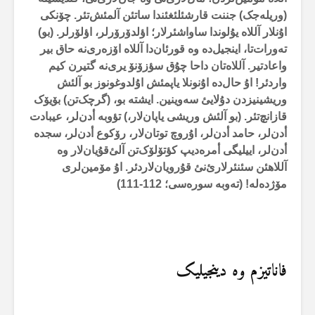
(وریلەجک) جننت قارشئلئغئندا ساتئن آلمئش‌تئر. چۆنکی
اۇنلار آللاە یۇلوندا ساواشئرلار؛ اؤلدۆرۆرلر، اؤلۆرلر. (بو)
تەورات‌تا، اینجیل‌دە وە قورئان‌دا آللاە اۆزەری‌نە حاق بیر
واعادتیر. آللاەتان داحا چۇق سؤزۆنۆ یری‌نە گتیرن کیم
واردئر! اۇ حال‌دە اۇنونلا یاپمئش اۇلدوغونوز بو آلئش
وریشینیزدن دۇلایئ سەوینین. ایشتە بو، (گرچک‌تن) بۆیۆک
قازانچ‌تئر. (بو آلئش وریشی یاپان‌لار،) تؤوبە أدن‌لر، عیبادت
أدن‌لر، حامد أدن‌لر، اۇروچ توتان‌لار، رۆکوع أدن‌لر، سجدە
أدن‌لر، اییلیگی أمرەدیپ کؤتۆلۆک‌تن آلئ‌قۇیان‌لار وە
آللاهئن سئنئرلارئ‌نئ قۇرویان‌لاردئر. اۇ مۆمین‌لری
مۆژدەلە! (تەوبە سورەسی؛ 112-111
)
فاناتیزم وە دینجیلیک