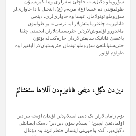
سۇروملو دگیل‌سە، حاچلئ سفرلری وە أنگیزیسیۇن
ظولمۆندن دە عیسا (ع)، مریەم (ع)، اینجیل یا دا حاواری‌لر
سۇروملو توتولاماز. عیسا وە حاواری‌لری، دینجی
فاناتیزمە چاغئرمامئش‌لار آما ترسی‌نە بو ظولمۆن
ماغدورو اۇلموش‌لاردئر. حئریستیان‌لارئن ایچیندن چئقا
باعضئ فاناتیک ساپقئن‌لاردان حارەکت‌لە بۆتۆن
حئریستیانلئغئ سۇروملو توتماق حئریستیان‌لارا ایفتیرا وە
ظولۆم اۇلور.
دین‌دن دگیل، دینجی فاناتیزم‌دن آللاها سئغئنالئم
تۆم زامان‌لارئن تک دینی ایسلام‌دئر. اۇندان اؤنجە بیر دین
اۇلمادئغئ ایچین؛ “ایسلام سۇن دین‌دیر” دەمک ایصابتلی
دگیل‌دیر. آللاە واحیی‌نی اینسان فئطراتئ‌نا وە دۇغال