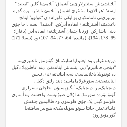
آنلایئشئ‌نئن سئنئرلارئ‌نئ آشماق” آنلامئ‌نا گلیر. “ایعتیدا”
ایسە؛ “هر آلان‌دا سئنئرئ آشماق” آنلامئ تاشئر. بیزە گؤرە
بیربیری‌نی تاماملایان بو ایکی قاورام‌دان “غولوو” اینانچ
باغلامئندا آشئرئلئغئ ایفادە أدرکن، “ایعتیدا” ایسە داحا چۇق
دینی یاشارکن اۇرتایا چئقان آشئرئلئغئ ایفادە أدر. (باقارا؛
65، 178، 194)، (مائیدە؛ 64، 77، 94، 107) وە (نیسا؛ 171)
دین‌دە غولوو وە ایعتیدایا ساپلانماق گۆنۆمۆز تاعبیری‌یلە
“دینجی فاناتیزم”دیر. اینسانئن ایناندئغئ دینە عاقلئ‌یلا دگیل
دە توتقویلا باغلانماسئ، نەیە ایناندئغئ‌نئ، نیچین
ایناندئغئ‌نئ سۇرغولاماماسئ دیندارلئق دگیل،
دینجیلیک‌تیر. دینجیلیک، أنگیزیسیۇن، حاچلئ سفرلری،
گۆنۆمۆزدە سۆرمک‌تە اۇلان صیۇنیست واحشت وە أمەوی
ظولمۆ گیبی پک چۇق ظولمۆن وە ظالیمین چئقئش
قایناغئ‌دئر. حاتتا شونو سؤیلەمک‌تە هیچ‌بیر ساقئنجا
گؤرمۆیۇروز: