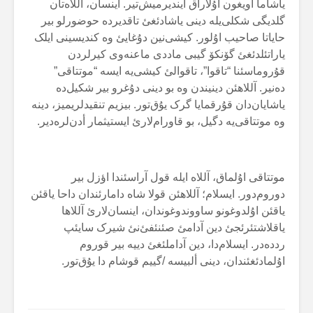
یاشاما اویغون اۇلاراق ایندیرمیش‌تیر. اینسان، آللاەتان
گلدیگی شکلی‌یلە دینی یاشادئغئ تاقدیردە حوضورلو بیر
حایاتا صاحیب اۇلور. کیشی‌نین دۇغایئ وە کندیسینی ایلک
یاراتئلدئغئ گۆنکۆ گیبی ماددی ماعنەوی کیرلردن
قۇروماسئنا “تاقوا”، تاقوالئ کیشی‌یە ایسە “موتتاقی”
دەنیر. آللاهئن دینیندن وە بو دینی دۇغرو بیر شکیل‌دە
یاشایان‌دان قۇرقمایا گرک یۇق‌تور. بیزیم تنقیدلریمیز، دینە
وە موتتاقی‌یە دگیل، بو قاورام‌لارئ ایستیثمار أدن‌لرەدیر.
موتتاقی اۇلماق، آللاە ایلە قول آراسئندا اؤزل بیر
دوروم‌دور. ایسلام؛ آللاهئن قولا شاە دامارئندان داحا یاقئن
یاقئن اۇلدوغونو ساووندوغوندان، اینسان‌لارئ آللاها
یاقلاشتئرئجئ دین آدامئ صئنئفئ‌نئ شیرک سایئپ
رددەدر. ایسلام‌دا، دین آداملئغئ دییە بیر قوروم
اۇلمادئغئندان، دینی ألبیسە /گییم قوشام دا یۇق‌تور.