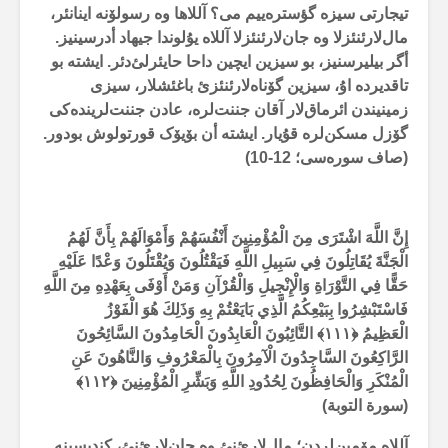
تیجارتی سیزە گؤسترەییم می؟ آللاها وە رسولۆنە اینانئر،
مال‌لارئنئزلا وە جان‌لارئنئزلا آللاە یۇلوندا جیهاد أدرسینیز.
أگر بیلیرسنیز، بو سیزین ایچین داحا حایئرلئ‌دئر. ایشتە بو
تاقدیردە اۇ، سیزین گۆناەلارئنئزئ باغئشلار، سیزی
زمینیندن ائرماق‌لار آقان جننت‌لرە، عادن جننت‌لریندەکی
گۆزل مسکن‌لرە قۇیار. ایشتە أن بۆیۆک قورتولوش بودور.
(صاف سورەسی؛
12-10
)
إِنَّ اللَّهَ اشْتَرَى مِنَ الْمُؤْمِنِينَ أَنْفُسَهُمْ وَأَمْوَالَهُمْ بِأَنَّ لَهُمُ
الْجَنَّةَ يُقَاتِلُونَ فِي سَبِيلِ اللَّهِ فَيَقْتُلُونَ وَيُقْتَلُونَ وَعْدًا عَلَيْهِ
حَقًّا فِي التَّوْرَاةِ وَالْإِنْجِيلِ وَالْقُرْآنِ وَمَنْ أَوْفَى بِعَهْدِهِ مِنَ اللَّهِ
فَاسْتَبْشِرُوا بِبَيْعِكُمُ الَّذِي بَايَعْتُمْ بِهِ وَذَلِكَ هُوَ الْفَوْزُ
الْعَظِيمُ ﴿
۱۱۱
﴾
التَّائِبُونَ الْعَابِدُونَ الْحَامِدُونَ السَّائِحُونَ
الرَّاكِعُونَ السَّاجِدُونَ الْآمِرُونَ بِالْمَعْرُوفِ وَالنَّاهُونَ عَنِ
الْمُنْكَرِ وَالْحَافِظُونَ لِحُدُودِ اللَّهِ وَبَشِّرِ الْمُؤْمِنِينَ ﴿
۱۱۲
﴾
(سورة التوبة)
آللاە مۆمین‌لردن؛ مال‌لارئ‌نئ وە جان‌لارئ‌نئ، کندیسینە