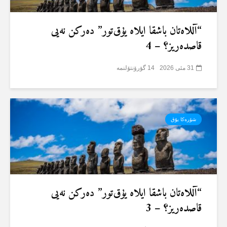
“آللاەتان باشقا ایلاە یۇق‌تور” دەرکن نەیی
قاصدەریز؟ – 4
31 مئی 2026
14 گؤرۆنتۆلنمە
شۆرەکا یۇق
“آللاەتان باشقا ایلاە یۇق‌تور” دەرکن نەیی
قاصدەریز؟ – 3