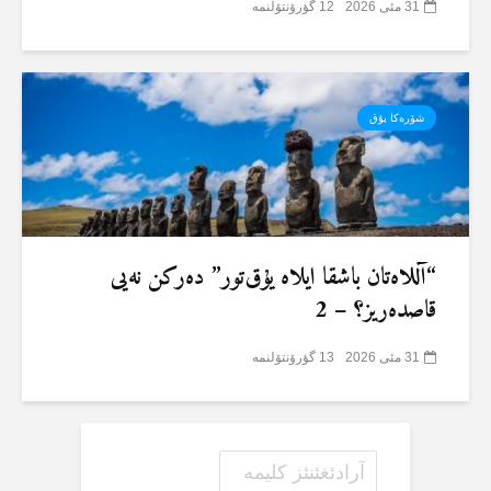
31 مئی 2026
12 گؤرۆنتۆلنمە
شۆرەکا یۇق
“آللاەتان باشقا ایلاە یۇق‌تور” دەرکن نەیی
قاصدەریز؟ – 2
31 مئی 2026
13 گؤرۆنتۆلنمە