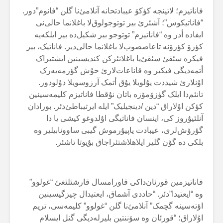
فاناتیزم؛ لاتینجە کؤکۆ عیبادتحانە آنلامئ‌نا گلن “فانوم”دور.
“فاناتیکوس”؛ آشئرئ بیر توتوجولوق‌لا باغلانما حالی‌نی
ایفادە أدر وە “فاناتیزم” توتوجو بیر شکیل‌دە بیر ایلکەیە
کؤرۆ کؤرۆنە تاعاصصوب‌لا باغلانما حالی‌دیر. فاناتیک، بیر
فیکرە سئقئ سئقئ‌یا باغلانئرکن کندیسینین ایشتیراک
أتمەدیگی فیکیر وە قاناعات‌لارئ حۇش گؤرمەیەرک
اۇنلارئ شیددت یۇلویلا یۇق أتمک آرزوسویلا دۇلودور.
تانئم‌دا ایلک گؤزۆمۆزە باتان نۇقطا فاناتیزم کلیمەسینین
کؤکن اۇلاراق “دین /دینجیلیک” ایلە ایرتیباطئ‌دئر. بورادان
آنلئیۇروز کی، اینسان فاناتیگی اۇلدوغو کیشی یا دا
گؤرۆش‌لری، عیبادت یاپیۇرموش گیبی ساوونابیلیر وە
بلکی دە گۆن گلیر ایلاهلاشتئراجاق بۇیوتا تاشئر.
فاناتیزمین قورئان‌داکی قاورامسال قارشئلئغئ “غولوو”
وە “ایعتیدا”دئر. “حاددی آشماق، ایعتیدال چیزگیسینین
اؤتەسینە گچمک” آنلامئ‌نا گلن “غولوو” کلیمەسی، تریم
اۇلاراق؛ “قورئان وە سۆننتین بلیرلەدیگی گنل ایسلام