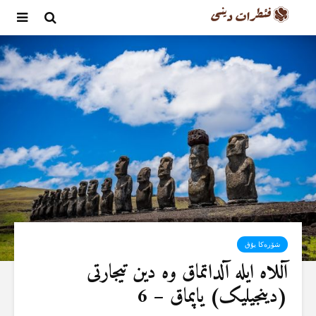
شۆرەکا یۇق
آللاە ایلە آلداتماق وە دین تیجارتی
(دینجیلیک) یاپماق – 6