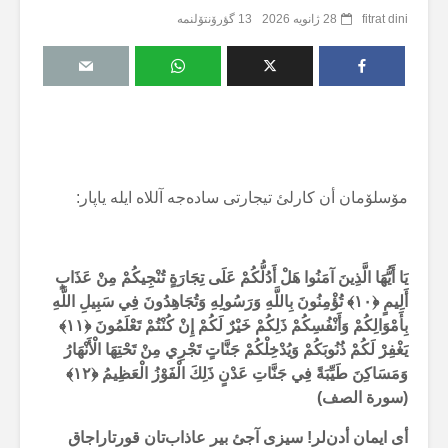
fitrat dini
28 ژانویه 2026
13 گؤرۆنتۆلنمە
مۆسلۆمان أن کارلئ تیجارتی سادەجە آللاە ایلە یاپار:
يَا أَيُّهَا الَّذِينَ آمَنُوا هَلْ أَدُلُّكُمْ عَلَى تِجَارَةٍ تُنْجِيكُمْ مِنْ عَذَابٍ
أَلِيمٍ ﴿
۱۰
﴾
تُؤْمِنُونَ بِاللَّهِ وَرَسُولِهِ وَتُجَاهِدُونَ فِي سَبِيلِ اللَّهِ
بِأَمْوَالِكُمْ وَأَنْفُسِكُمْ ذَلِكُمْ خَيْرٌ لَكُمْ إِنْ كُنْتُمْ تَعْلَمُونَ ﴿
۱۱
﴾
يَغْفِرْ لَكُمْ ذُنُوبَكُمْ وَيُدْخِلْكُمْ جَنَّاتٍ تَجْرِي مِنْ تَحْتِهَا الْأَنْهَارُ
وَمَسَاكِنَ طَيِّبَةً فِي جَنَّاتِ عَدْنٍ ذَلِكَ الْفَوْزُ الْعَظِيمُ ﴿
۱۲
﴾
(سورة الصف)
أی ایمان أدن‌لر! سیزی آجئ بیر عاذاب‌تان قورتاراجاق