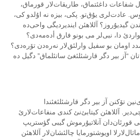
ۇل شفاعات داغئتماق، طاریقات‌لار قورماق،
 عادت‌لری یۇق‌تو. پکی، بیزە نە اۇلدو کی،
یندن گیدیۇروز؟ آللاهئن ایندیردیگی واحی‌دە
 واردئ دا، نبی‌لر می بونو فارق أدەمەدی؟
دد اومان بو سفیل وارلئق‌لار نەرەدن تۆرەدی؟
یاتان “آز بیر دگر قارشئلئغئ ساتئلماق” دگیل دە
‌نین تۆکنن آز بیر دگر قارشئلئغئندا
‌دیر. آللاهئن کیتابئ‌نئ کندی منفاعات‌لارئ
کی قورئان‌دان آنلاتیۇرموش گیبی گؤستریپ
ال‌لارلا اویوشتورمایا چالئشان‌لار آللاهئن