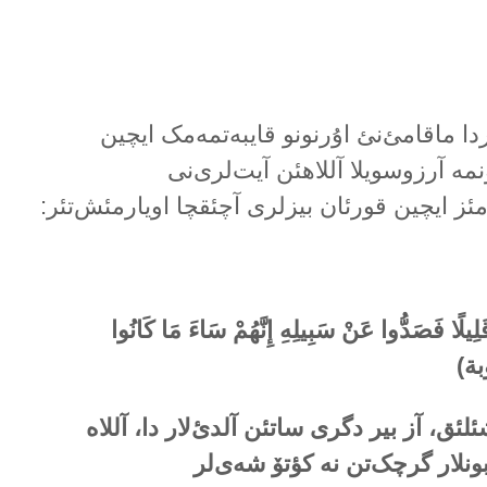
اردا ماقامئ‌نئ اۇرنونو قایبەتمەمک ایچین
ە آرزوسویلا آللاهئن آیت‌لری‌نی
مئز ایچین قورئان بیزلری آچئقچا اویارمئش‌تئر:
قَلِيلًا فَصَدُّوا عَنْ سَبِيلِهِ إِنَّهُمْ سَاءَ مَا كَانُوا
بة)
ئلئق، آز بیر دگری ساتئن آلدئ‌لار دا، آللاە
بونلار گرچک‌تن نە کؤتۆ شەی‌لر