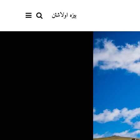
بیزە اولاشئن