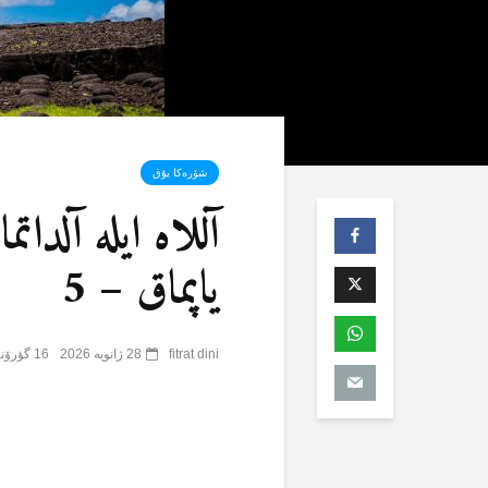
شۆرەکا یۇق
آللاە ایلە آلدا
یاپماق – 5
fitrat dini
28 ژانویه 2026
16 گؤرۆنتۆلنمە