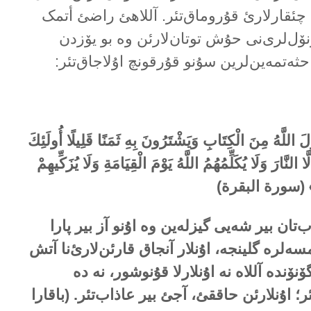
چئقارلارئ قۇروماق‌تئر. آللاهئ راضئ أتمک
ؤنۆل‌لری‌نی حۇش توتان‌لارئن وە بو یۆزدن
ثەتمەین‌لرین سۇنو قۇرقونچ اۇلاجاق‌تئر:
َلَ اللَّهُ مِنَ الْكِتَابِ وَيَشْتَرُونَ بِهِ ثَمَنًا قَلِيلًا أُولَئِكَ
النَّارَ وَلَا يُكَلِّمُهُمُ اللَّهُ يَوْمَ الْقِيَامَةِ وَلَا يُزَكِّيهِمْ
 (سورة البقرة)
ب‌تان بیر شەیی گیزلەین وە اۇنو آز بیر پارا
سەلرە گلینجە، اۇنلار آنجاق قارئن‌لارئ‌نا آتش
نۆندە آللاە نە اۇنلارلا قۇنوشور، نە دە
؛ اۇنلارئن حاققئ، آجئ بیر عاذاب‌تئر. (باقارا