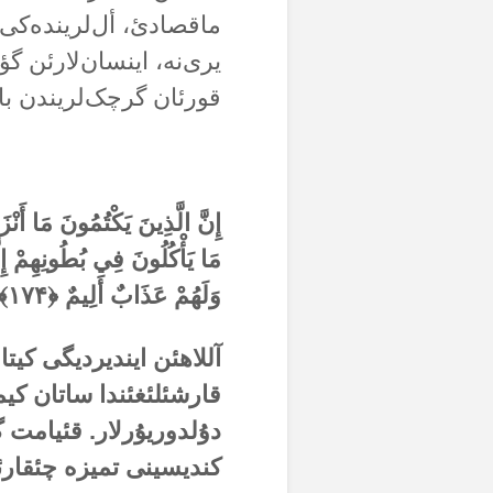
ماقصادئ، أل‌لریندەکی 
یری‌نە، اینسان‌لارئن گ
قورئان گرچک‌لریندن باح
إِنَّ الَّذِينَ يَكْتُمُونَ مَا أَنْز
مَا يَأْكُلُونَ فِي بُطُونِهِمْ إِلَّا 
وَلَهُمْ عَذَابٌ أَلِيمٌ ﴿
۱۷۴
﴾
آللاهئن ایندیردیگی کیتا
قارشئلئغئندا ساتان کیم
دۇلدوریۇرلار. قئیامت گۆ
کندیسینی تمیزە چئقارئر