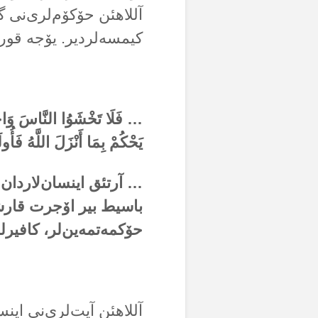
آللاهئن حۆکۆم‌لری‌نی گی
کیمسەلردیر. یۆجە قورئ
… فَلَا تَخْشَوُا النَّاسَ وَاخْشَ
يَحْكُمْ بِمَا أَنْزَلَ اللَّهُ فَأ
… آرتئق اینسان‌لاردان
باسیط بیر اۆجرت قارشئل
حۆکمەتمەین‌لر، کافیرل
آللاهئن آیت‌لری‌نی اینس