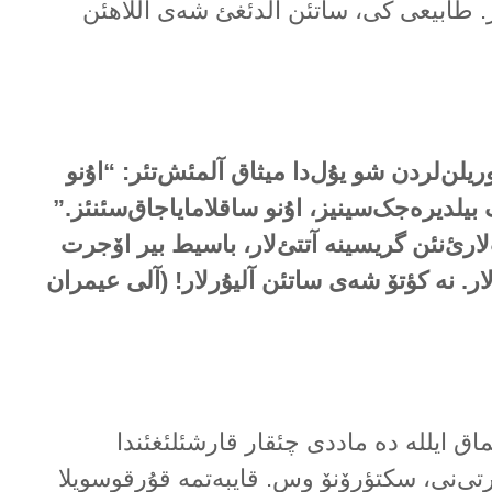
ر. طابیعی کی، ساتئن آلدئغئ شەی آللاهئن
ریلن‌لردن شو یۇل‌دا میثاق آلمئش‌تئر: “اۇنو
بیلدیرەجک‌سینیز، اۇنو ساقلامایاجاق‌سئنئز.”
‌لارئ‌نئن گریسینە آتتئ‌لار، باسیط بیر اۆجرت
ار. نە کؤتۆ شەی ساتئن آلیۇرلار! (آلی عیمران
ماق ایللە دە ماددی چئقار قارشئلئغئندا
ی‌نی، سکتؤرۆنۆ وس. قایبەتمە قۇرقوسویلا