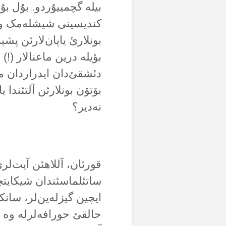
بیلە گچمییۇردو. بۇل ب
کندیسینی شیشلەمک وس.
بونلارئ یاپان‌لارئن پش
بؤیلە درین ماعنالار (!)
دئشقئ‌دان ایدراردان م
بۆتۆن بونلارئن آلتئندا 
نەدیر؟
قورئان، آللاهئن آیت‌لری
ساتئلماسئندان شیکایتچی
ایچین گیزلەین‌لر، سان
حالقئ حورافەلرلە وە ماث