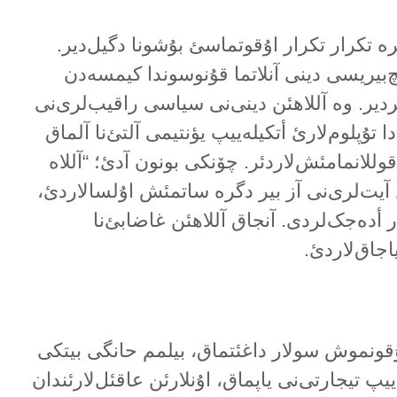
لرە تکرار تکرار اۇقوتماسئ بۇشونا دگیل‌دیر.
چ‌بیریسی دینی آنلاتما قۇنوسوندا کیمسەدن
ر. وە آللاهئن دینی‌نی سیاسی راقیب‌لری‌نی
تۇپلوم‌لارئ أتکیلەییپ یؤنتیمی آلتئ‌نا آلماق
قوللانمامئش‌لاردئر. چۆنکی بونون آدئ؛ “آللاە
ئن آیت‌لری‌نی آز بیر دگرە ساتمئش اۇلسالاردئ،
ر أدەجک‌لردی. آنجاق آللاهئن غاضابئ‌نا
اجاق‌لاردئ.
اۇقونموش سولار داغئتماق، بیلمم حانگی بیتکی
یپ تیجارتی‌نی یاپماق، اۇنلارئن عاقئل‌لارئندان