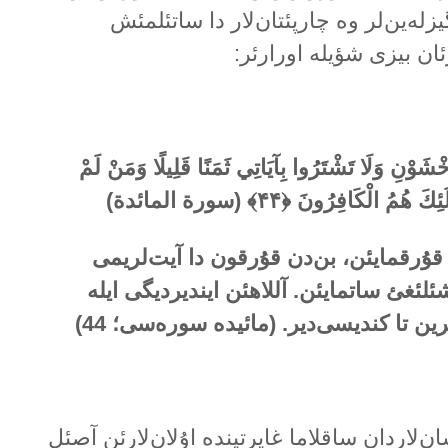
زلەین‌لر وە چارپئتان‌لار دا ساتئلمئش
ان بیزی شؤیلە اورارئر:
وْنِ وَلَا تَشْتَرُوا بِآيَاتِي ثَمَنًا قَلِيلًا وَمَنْ لَمْ
ُولَئِكَ هُمُ الْكَافِرُونَ ﴿
۴۴
﴾ (سورة المائدة)
 قۇرقمایئن، بن‌دن قۇرقون دا آیت‌لریمی
ئغئ ساتمایئن. آللاهئن ایندیردیگی ایلە
رین تا کندیسی‌دیر. (مائیدە سورەسی؛
44
)
ان‌لاردان ساقلاما غایرتیندە اۇلان‌لارئن آصئل