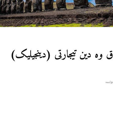
تماق وە دین تیجارتی (دینجیلیک)