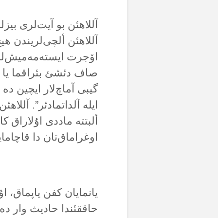
آللاهئن بو آیت‌لری بیز
آللاهئن ألچی‌لریندن هی
اۆجرت ایستەمەمیش‌لردی
صاف دئشئ بئراقما یا دا 
گیبی آماچ‌لار ایچین دە 
ایلە آلداتمادئر”. آللاه
ألبتتە ماددی اۇلاراق کا
اوغراماق‌تان دا قاچامای
یانمایان کفن یاپماق، 
حاققئندا حادیث وار دەی