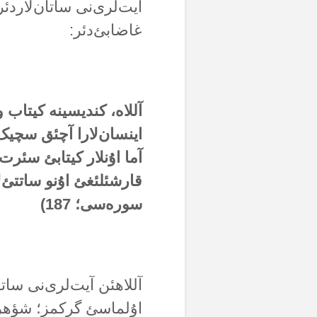
آیت‌لری‌نی ساتان‌لاردئ
غاضابئ‌دئر:
آللاە، کندیسینە کیتاب و
اینسان‌لارا آچئق سچیک 
آما اۇنلار کیتابئ سئرت
قارشئلئغئ اۇنو ساتتئ‌ل
سورەسی؛
187
)
آللاهئن آیت‌لری‌نی سات
اۇلماسئ گرکمز؛ شؤهرت