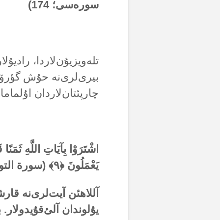
سورەسی؛
174
)
تلەویزیۇن‌لاردا، رادیۇل
بیری‌لری‌نە حۇش گؤرۆنم
چارپئتان‌لاردان اۇلماما
اشْتَرَوْا بِآيَاتِ اللَّهِ ثَمَنًا 
يَعْمَلُونَ ﴿
۹
﴾ (سورة التو
آللاهئن آیت‌لری‌نە قارش
یۇلوندان آلئ‌قۇیدولار. 