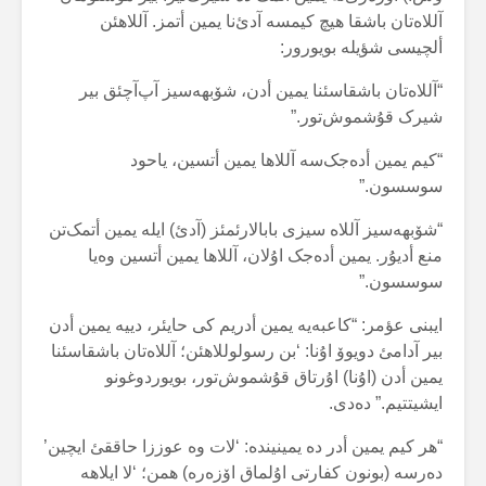
آللاەتان باشقا هیچ کیمسە آدئ‌نا یمین أتمز. آللاهئن
ألچیسی شؤیلە بویورور:
“آللاەتان باشقاسئنا یمین أدن، شۆبهەسیز آپ‌آچئق بیر
شیرک قۇشموش‌تور.”
“کیم یمین أدەجک‌سە آللاها یمین أتسین، یاحود
سوسسون.”
“شۆبهەسیز آللاە سیزی بابالارئمئز (آدئ) ایلە یمین أتمک‌تن
منع أدیۇر. یمین أدەجک اۇلان، آللاها یمین أتسین وەیا
سوسسون.”
ایبنی عؤمر: “کاعبەیە یمین أدریم کی حایئر، دییە یمین أدن
بیر آدامئ دویوۆ اۇنا: ‘بن رسولوللاهئن؛ آللاەتان باشقاسئنا
یمین أدن (اۇنا) اۇرتاق قۇشموش‌تور، بویوردوغونو
ایشیتتیم.” دەدی.
“هر کیم یمین أدر دە یمینیندە: ‘لات وە عوززا حاققئ ایچین’
دەرسە (بونون کفارتی اۇلماق اۆزەرە) همن؛ ‘لا ایلاهە