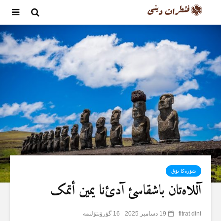
شۆرەکا یۇق
آللاەتان باشقاسئ آدئ‌نا یمین أتمک
fitrat dini
19 دسامبر 2025
16 گؤرۆنتۆلنمە