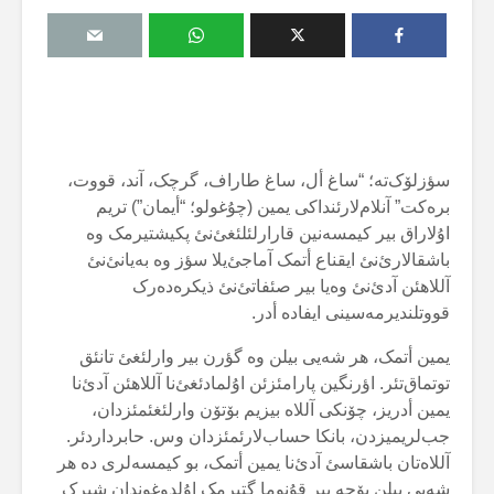
سؤزلۆک‌تە؛ “ساغ أل، ساغ طاراف، گرچک، آند، قووت،
برەکت” آنلام‌لارئنداکی یمین (چۇغولو؛ “أیمان”) تریم
اۇلاراق بیر کیمسەنین قارارلئلئغئ‌نئ پکیشتیرمک وە
باشقالارئ‌نئ ایقناع أتمک آماجئ‌یلا سؤز وە بەیانئ‌نئ
آللاهئن آدئ‌نئ وەیا بیر صئفاتئ‌نئ ذیکرەدەرک
قووتلندیرمەسینی ایفادە أدر.
یمین أتمک، هر شەیی بیلن وە گؤرن بیر وارلئغئ تانئق
توتماق‌تئر. اؤرنگین پارامئزئن اۇلمادئغئ‌نا آللاهئن آدئ‌نا
یمین أدریز، چۆنکی آللاە بیزیم بۆتۆن وارلئغئمئزدان،
جب‌لریمیزدن، بانکا حساب‌لارئمئزدان وس. حابرداردئر.
آللاەتان باشقاسئ آدئ‌نا یمین أتمک، بو کیمسەلری دە هر
شەیی بیلن یۆجە بیر قۇنوما گتیرمک اۇلدوغوندان شیرک