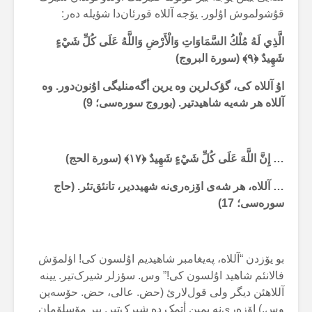
قۇشولموش اۇلور. یۆجە آللاە قورئان‌دا شؤیلە دەر:
الَّذِي لَهُ مُلْكُ السَّمَاوَاتِ وَالْأَرْضِ وَاللَّهُ عَلَى كُلِّ شَيْءٍ
شَهِيدٌ ﴿
۹
﴾ (سورة البروج)
اۇ آللاە کی، گؤک‌لرین وە یرین أگەمنلیگی اۇنون‌دور. وە
آللاە هر شەیە شاهیدتیر. (بوروج سورەسی؛
9
)
… إِنَّ اللَّهَ عَلَى كُلِّ شَيْءٍ شَهِيدٌ ﴿
۱۷
﴾ (سورة الحج)
… آللاە، هر شەی اۆزەری‌نە شهیددیر، تانئق‌تئر. (حاج
سورەسی؛
17
)
بو یۆزدن “آللاە، پەیغامبر شاهیدیم اۇلسون کی! اؤلمۆش
فالانئم شاهید اۇلسون کی!” وس. سؤزلر شیرک‌تیر. یینە
آللاهئن دیگر ولی قول‌لارئ (حض. عالی، حض. حۆسەین
وس.) اۆزەری‌نە یمین أتمک دە شیرک‌تیر. بیر مۆسلۆمان