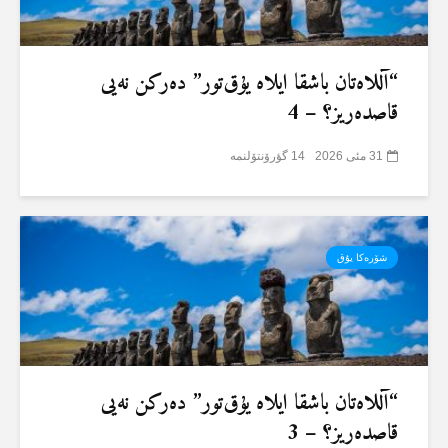
“آللاەتان باشقا ایلاە یۇق‌تور” دەرکن نەیی
قاصدەریز؟ – 4
31 مئی 2026
14 گؤرۆنتۆلنمە
شۆرەکا یۇق
“آللاەتان باشقا ایلاە یۇق‌تور” دەرکن نەیی
قاصدەریز؟ – 3