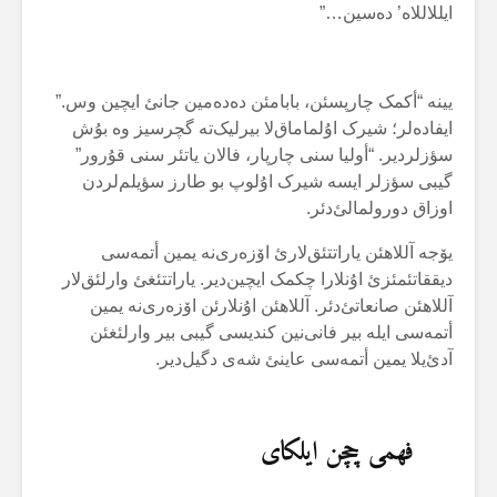
ایللاللاە’ دەسین…”
یینە “أکمک چارپسئن، بابامئن دەدەمین جانئ ایچین وس.”
ایفادەلر؛ شیرک اۇلماماق‌لا بیرلیک‌تە گچرسیز وە بۇش
سؤزلردیر. “أولیا سنی چارپار، فالان یاتئر سنی قۇرور”
گیبی سؤزلر ایسە شیرک اۇلوپ بو طارز سؤیلم‌لردن
اوزاق دورولمالئ‌دئر.
یۆجە آللاهئن یاراتتئق‌لارئ اۆزەری‌نە یمین أتمەسی
دیققاتئمئزئ اۇنلارا چکمک ایچین‌دیر. یاراتتئغئ وارلئق‌لار
آللاهئن صانعاتئ‌دئر. آللاهئن اۇنلارئن اۆزەری‌نە یمین
أتمەسی ایلە بیر فانی‌نین کندیسی گیبی بیر وارلئغئن
آدئ‌یلا یمین أتمەسی عاینئ شەی دگیل‌دیر.
فهمی چچن ایلکای