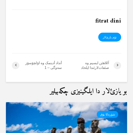
fitrat dini
تۆم یازئ‌لار
آللاهئن ایسیم وە
أنداد أدینمک وە اؤلچۆسۆز
صئفات‌لارئندا ایلحاد
سەوگی – 1
بو یازئ‌لار دا ایلگینیزی چکەبیلیر
شۆرەکا یۇق