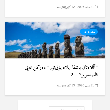
31 مئی 2026
12 گؤرۆنتۆلنمە
شۆرەکا یۇق
“آللاەتان باشقا ایلاە یۇق‌تور” دەرکن نەیی
قاصدەریز؟ – 2
31 مئی 2026
13 گؤرۆنتۆلنمە