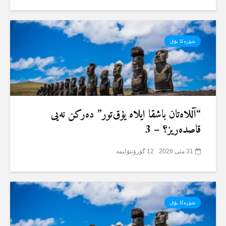
شۆرەکا یۇق
“آللاەتان باشقا ایلاە یۇق‌تور” دەرکن نەیی
قاصدەریز؟ – 3
31 مئی 2026
12 گؤرۆنتۆلنمە
شۆرەکا یۇق