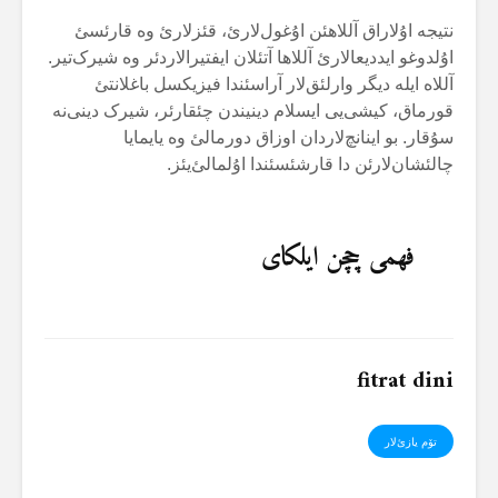
نتیجە اۇلاراق آللاهئن اۇغول‌لارئ، قئزلارئ وە قارئسئ
اۇلدوغو ایددیعالارئ آللاها آتئلان ایفتیرالاردئر وە شیرک‌تیر.
آللاە ایلە دیگر وارلئق‌لار آراسئندا فیزیکسل باغلانتئ
قورماق، کیشی‌یی ایسلام دینیندن چئقارئر، شیرک دینی‌نە
سۇقار. بو اینانچ‌لاردان اوزاق دورمالئ وە یایمایا
چالئشان‌لارئن دا قارشئسئندا اۇلمالئ‌یئز.
فهمی چچن ایلکای
fitrat dini
تۆم یازئ‌لار