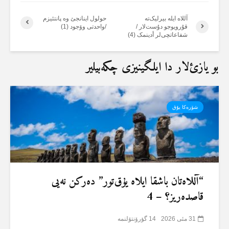
آللاە ایلە بیرلیک‌تە
حولول اینانجئ وە پانتئیزم
قۇرویوجو دۇست‌لار /
/واحدتی وۆجود (1)
شفاعاتچی‌لر أدینمک (4)
بو یازئ‌لار دا ایلگینیزی چکەبیلیر
شۆرەکا یۇق
“آللاەتان باشقا ایلاە یۇق‌تور” دەرکن نەیی
قاصدەریز؟ – 4
31 مئی 2026
14 گؤرۆنتۆلنمە