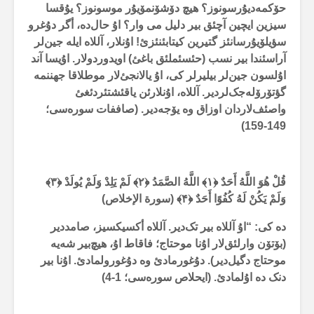
حۆکمەدیۇرسونوز؟ هیچ دۆشۆنمۆیۇر موسونوز؟ یۇقسا
سیزین ایچین آچئق بیر دلیل می وار؟ اۇ حال‌دە، أگر دۇغرو
سؤیلۆیۇرسانئز گتیرین کیتابئنئزئ! اۇنلار، آللاە ایلە جین‌لر
آراسئندا بیر نسب (حئسئملئق باغئ) اویدوردولار. اۇیسا آند
اۇلسون جین‌لر بیلیرلر کی، اۇ یالانجئ‌لار موطلاقا جهننمە
گؤتۆرۆلەجک‌لردیر. آللاە، اۇنلارئن یاقئشتئردئغئ
واصئف‌لاردان اوزاق وە یۆجەدیر. (صاففات سورەسی؛
)
149-159
قُلْ هُوَ اللَّهُ أَحَدٌ ﴿
۱
﴾
اللَّهُ الصَّمَدُ ﴿
۲
﴾
لَمْ يَلِدْ وَلَمْ يُولَدْ ﴿
۳
﴾
وَلَمْ يَكُنْ لَهُ كُفُوًا أَحَدٌ ﴿
۴
﴾ (سورة الإخلاص)
دە کی: “اۇ آللاە بیر تک‌دیر. آللاە أکسیکسیز، صامددیر
(بۆتۆن وارلئق‌لار اۇنا موحتاج؛ فاقاط اۇ، هیچ‌بیر شەیە
موحتاج دگیل‌دیر). دۇغورمادئ وە دۇغورولمادئ. اۇنا بیر
دنک دە اۇلمادئ. (ایحلاص سورەسی؛
1-4
)