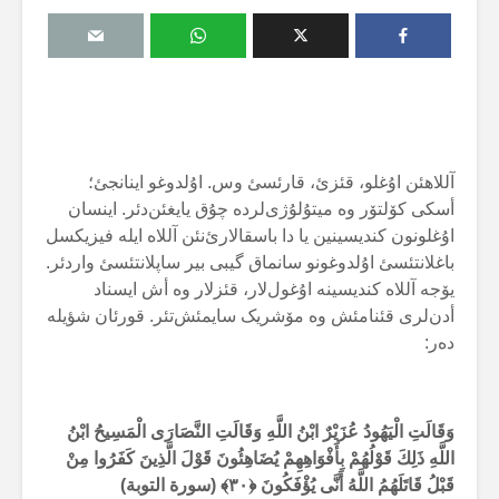
آللاهئن اۇغلو، قئزئ، قارئسئ وس. اۇلدوغو اینانجئ؛
أسکی کۆلتۆر وە میتۇلۇژی‌لردە چۇق یایغئن‌دئر. اینسان
اۇغلونون کندیسینین یا دا باسقالارئ‌نئن آللاە ایلە فیزیکسل
باغلانتئسئ اۇلدوغونو سانماق گیبی بیر ساپلانتئسئ واردئر.
یۆجە آللاە کندیسینە اۇغول‌لار، قئزلار وە أش ایسناد
أدن‌لری قئنامئش وە مۆشریک سایمئش‌تئر. قورئان شؤیلە
دەر:
وَقَالَتِ الْيَهُودُ عُزَيْرٌ ابْنُ اللَّهِ وَقَالَتِ النَّصَارَى الْمَسِيحُ ابْنُ
اللَّهِ ذَلِكَ قَوْلُهُمْ بِأَفْوَاهِهِمْ يُضَاهِئُونَ قَوْلَ الَّذِينَ كَفَرُوا مِنْ
قَبْلُ قَاتَلَهُمُ اللَّهُ أَنَّى يُؤْفَكُونَ ﴿
۳۰
﴾ (سورة التوبة)