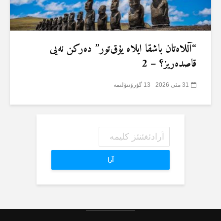
“آللاەتان باشقا ایلاە یۇق‌تور” دەرکن نەیی
قاصدەریز؟ – 2
31 مئی 2026
13 گؤرۆنتۆلنمە
آرا