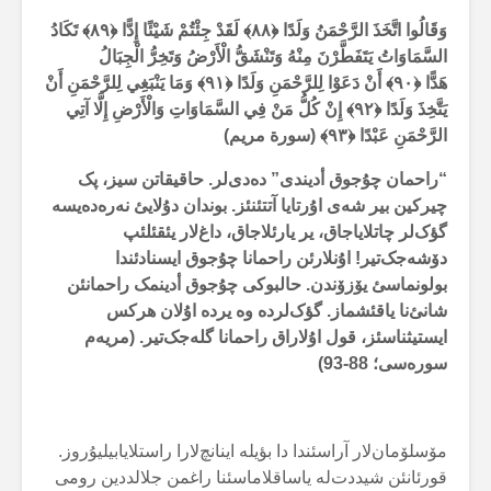
وَقَالُوا اتَّخَذَ الرَّحْمَنُ وَلَدًا ﴿
۸۸
﴾
لَقَدْ جِئْتُمْ شَيْئًا إِدًّا ﴿
۸۹
﴾
تَكَادُ
السَّمَاوَاتُ يَتَفَطَّرْنَ مِنْهُ وَتَنْشَقُّ الْأَرْضُ وَتَخِرُّ الْجِبَالُ
هَدًّا ﴿
۹۰
﴾
أَنْ دَعَوْا لِلرَّحْمَنِ وَلَدًا ﴿
۹۱
﴾
وَمَا يَنْبَغِي لِلرَّحْمَنِ أَنْ
يَتَّخِذَ وَلَدًا ﴿
۹۲
﴾
إِنْ كُلُّ مَنْ فِي السَّمَاوَاتِ وَالْأَرْضِ إِلَّا آتِي
الرَّحْمَنِ عَبْدًا ﴿
۹۳
﴾ (سورة مریم)
“راحمان چۇجوق أدیندی” دەدی‌لر. حاقیقاتن سیز، پک
چیرکین بیر شەی اۇرتایا آتتئنئز. بوندان دۇلایئ نەرەدەیسە
گؤک‌لر چاتلایاجاق، یر یارئلاجاق، داغ‌لار یئقئلئپ
دۆشەجک‌تیر! اۇنلارئن راحمانا چۇجوق ایسنادئندا
بولونماسئ یۆزۆندن. حالبوکی چۇجوق أدینمک راحمانئن
شانئ‌نا یاقئشماز. گؤک‌لردە وە یردە اۇلان هرکس
ایستیثناسئز، قول اۇلاراق راحمانا گلەجک‌تیر. (مریەم
سورەسی؛
88-93
)
مۆسلۆمان‌لار آراسئندا دا بؤیلە اینانچ‌لارا راستلایابیلیۇروز.
قورئانئن شیددت‌لە یاساقلاماسئنا راغمن جلالددین رومی