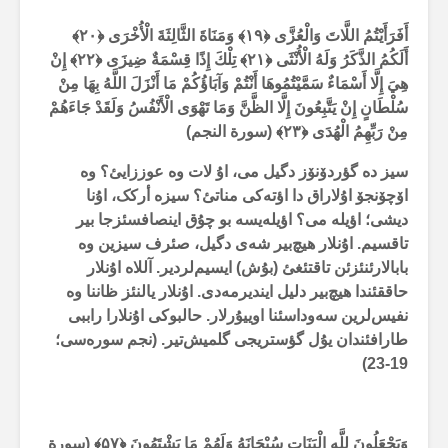
أَفَرَأَيْتُمُ اللَّاتَ وَالْعُزَّى ﴿
۱۹
﴾
وَمَنَاةَ الثَّالِثَةَ الْأُخْرَى ﴿
۲۰
﴾
أَلَكُمُ الذَّكَرُ وَلَهُ الْأُنْثَى ﴿
۲۱
﴾
تِلْكَ إِذًا قِسْمَةٌ ضِيزَى ﴿
۲۲
﴾
إِنْ
هِيَ إِلَّا أَسْمَاءٌ سَمَّيْتُمُوهَا أَنْتُمْ وَآبَاؤُكُمْ مَا أَنْزَلَ اللَّهُ بِهَا مِنْ
سُلْطَانٍ إِنْ يَتَّبِعُونَ إِلَّا الظَّنَّ وَمَا تَهْوَى الْأَنْفُسُ وَلَقَدْ جَاءَهُمْ
مِنْ رَبِّهِمُ الْهُدَى ﴿
۲۳
﴾
(سورة النجم)
سیز دە گؤردۆنۆز دگیل می، اۇ لات وە عوززایئ؟ وە
اۆچۆنجۆ اۇلاراق دا اؤتەکی مناتئ؟ سیزە أرکک، اۇنا
دیشی؛ اؤیلە می؟ اؤیلەیسە بو چۇق اینصافسئزجا بیر
تاقسیم. اۇنلار هیچ‌بیر شەی دگیل، صئرف سیزین وە
بابالارئنئزئن تاقتئغئ (بۇش) ایسیم‌لردیر. آللاە اۇنلار
حاققئندا هیچ‌بیر دلیل ایندیرمەدی. اۇنلار یالنئز ظاننا وە
نفیس‌لرین سەوداسئنا اوییۇرلار. حالبوکی اۇنلارا راببی
طارافئندان یۇل گؤستریجی گلمیش‌تیر. (نجم سورەسی؛
)
19-23
وَيَجْعَلُونَ لِلَّهِ الْبَنَاتِ سُبْحَانَهُ وَلَهُمْ مَا يَشْتَهُونَ ﴿
۵۷
﴾ (سورة