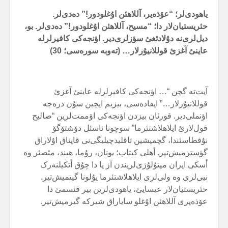
یاهودی‌لر؛ “عۆذەیر، آللاهئن اۇغلودور!” دەدی‌لر.
حئریستیان‌لار دا؛ “مسیح، آللاهئن اۇغلودور!” دەدی‌لر. بو،
دیل‌لری‌نە دۇلادئغئ سؤزلری‌دیر. اؤنجەکی کافیرلرلە
عاینئ آغزئ قوللانیۇرلار… (تەوبە سورەسی؛
30
)
آیت‌تە گچن “… اؤنجەکی کافیرلرلە عاینئ آغزئ
قوللانیۇرلار…” ایفادەسی، بیزیم ایچین سۇن درەجە
اؤنملی‌دیر. قورئان بیزدن اؤنجەکی اۆممت‌لرین “صالیح
قول‌لارئ ایلاهلاشتئرما” سوچونا ناسئل دۆشتۆگۆ
نۇقطاسئندا، گچمیشین تاقلیدچیلیگی‌نی قایناق اۇلاراق
گؤسترمیش‌تیر. أهلی کیتاب؛ یونان، رۇما، هیند، مئصئر وە
أسکی ایران میتۇلۇژی‌لریندن آز یا دا چۇق أتکیلنەرک
نبی‌لری وە ولی‌لری ایلاهلاشتئرما یۇلونا گیتمیش‌تیر.
حئریستیان‌لار عیسایئ، یاهودی‌لرین بیر قئسمئ دا
عۆذەیری آللاهئن اۇغلو سایاراق شیرکە گیرمیش‌تیر.