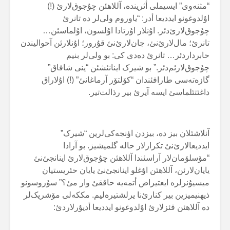
“مثنەوی” ایسیملی أثریندە، آللاهئن چۇجوق‌لارئ (!)
اۇلدوغونو ایددیعا أدر: “یاوروم ولی‌لر دە تانرئ
چۇجوق‌لارئ‌دئر. اۇنلار اۇرتادا اۇلسون، اۇلماسئن…
تانرئ؛ مال‌لارئ‌نئ، جان‌لارئ‌نئ قۇرور؛ اۇنلارئن آحوالیندن
حابرداردئر… تانرئ دەدی کی: بو ولی‌لر بنیم
چۇجوق‌لارئم‌دئر.” بو شیرک اینانئشئن “ینی شافاق”
گازەتەسی طارافئندان “کۆلتۆر آرماغانئ” (!) اۇلاراق
داغئتئلماسئ ایسە آیرئ بیر رذالت‌تیر.
آنلاشئلان بیز دە، بیزدن اؤنجەکی‌لرین “شیرک”
ایددیعالارئ‌نئ تکرارلار حالە گلمیشیز. بو آرادا
“مۆسلۆمان‌لار آراسئندا آللاهئن چۇجوق‌لارئ اینانجئ‌نئ
یایان‌لارئن، آللاهئن اۇغلو اینانجئ‌نئ یایان حئریستیان
میسیۇنرلرە ایعتیراض أتمەیە حاققئ وار مئ؟” سۇروسونو
ذیهنیمیزین بیر کنارئ‌نا یرلشتیرەلیم. مککەلی مۆشریک‌لر
دە آللاهئن قئزلارئ اۇلدوغونو ایددیعا أدیۇرلاردئ: