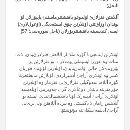
النحل)
آللاهئن قئزلارئ اۇلدوغو یاقئشتئرماسئنئ یاپیۇرلار. اۇ
بوندان اوزاق‌تئر. اۇنلارئن چۇق ایستەدیگی (اۇغول‌لارئ)
ایسە، کندیسینە یاقئشتئریۇرلار. (ناحل سورەسی؛
57
)
اۇنلارئن اینانجئ‌نا گؤرە ملک‌لر آللاهئن قئزلارئ‌یدئ. لات،
منات وە عوززا ایسیملی پوت‌لار دا بو قئزلارئن یر
یۆزۆندەکی حالی اۇلماق‌تایدئ. اۇنلارئن اؤنۆندە قوربان
کسر وە اۇنلارئ آراجئ أدینیرلردی. اۇنلارئن مانطئغئ‌نا
گؤرە آللاە، سەوگیلی قئزلارئ‌نئ قئرماز وە اۇنلارئن
حۆرمتی‌نە یاپئلان دوعالارئ گری چەویرمز. اؤیلەیسە
اۇنلارئ آراجئ أدینەرک اۇنا یاقلاشمالئ‌یدئ. ایشتە بو
آنلایئش زامان‌لا دگیشتی وە بیزدە آللاهئن ولی‌لری‌نی
آراجئ أدینمە شکلی‌نە دؤنۆشتۆ.