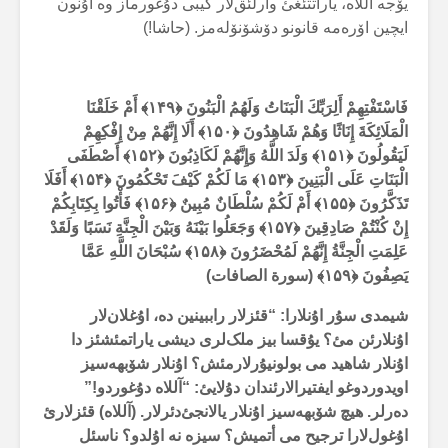
یۆجە آللاە، یاراتتئغئ وارلئق‌لار گیبی دۇغورماز وە اۇنون
ایچین اۆرەمە قانونو دۆشۆنۆلەمز. (حاشا!)
فَاسْتَفْتِهِمْ أَلِرَبِّكَ الْبَنَاتُ وَلَهُمُ الْبَنُونَ ﴿
۱۴۹
﴾
أَمْ خَلَقْنَا
الْمَلَائِكَةَ إِنَاثًا وَهُمْ شَاهِدُونَ ﴿
۱۵۰
﴾
أَلَا إِنَّهُمْ مِنْ إِفْكِهِمْ
لَيَقُولُونَ ﴿
۱۵۱
﴾
وَلَدَ اللَّهُ وَإِنَّهُمْ لَكَاذِبُونَ ﴿
۱۵۲
﴾
أَصْطَفَى
الْبَنَاتِ عَلَى الْبَنِينَ ﴿
۱۵۳
﴾
مَا لَكُمْ كَيْفَ تَحْكُمُونَ ﴿
۱۵۴
﴾
أَفَلَا
تَذَكَّرُونَ ﴿
۱۵۵
﴾
أَمْ لَكُمْ سُلْطَانٌ مُبِينٌ ﴿
۱۵۶
﴾
فَأْتُوا بِكِتَابِكُمْ
إِنْ كُنْتُمْ صَادِقِينَ ﴿
۱۵۷
﴾
وَجَعَلُوا بَيْنَهُ وَبَيْنَ الْجِنَّةِ نَسَبًا وَلَقَدْ
عَلِمَتِ الْجِنَّةُ إِنَّهُمْ لَمُحْضَرُونَ ﴿
۱۵۸
﴾
سُبْحَانَ اللَّهِ عَمَّا
يَصِفُونَ ﴿
۱۵۹
﴾ (سورة الصافات)
شیمدی سۇر اۇنلارا: “قئزلار راببینین دە، اۇغلان‌لار
اۇنلارئن مئ؟ یۇقسا بیز ملک‌لری دیشی یاراتمئشئز دا
اۇنلار شاهید می بولونیۇرلارمئش؟ اۇنلار شۆبهەسیز
اویدوردوغو ایفتیرالارئندان دۇلایئ: “آللاە دۇغوردو!”
دەرلر. هیچ شۆبهەسیز اۇنلار یالانجئ‌دئرلار. (آللاە) قئزلارئ
اۇغول‌لارا ترجیح می أتمیش؟ سیزە نە اۇلدو؟ ناسئل