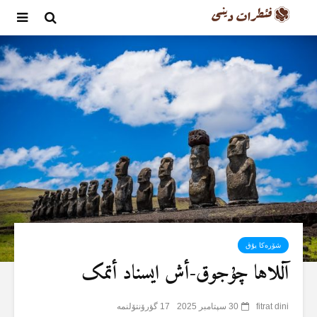
شۆرەکا یۇق
آللاها چۇجوق-أش ایسناد أتمک
fitrat dini
30 سپتامبر 2025
17 گؤرۆنتۆلنمە