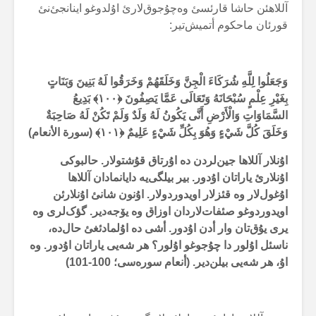
آللاهئن حاشا قارئسئ وەچۇجوق‌لارئ اۇلدوغو اینانجئ‌نئ
قورئان ماحکوم أتمیش‌تیر:
وَجَعَلُوا لِلَّهِ شُرَكَاءَ الْجِنَّ وَخَلَقَهُمْ وَخَرَقُوا لَهُ بَنِينَ وَبَنَاتٍ
بِغَيْرِ عِلْمٍ سُبْحَانَهُ وَتَعَالَى عَمَّا يَصِفُونَ ﴿
۱۰۰
﴾
بَدِيعُ
السَّمَاوَاتِ وَالْأَرْضِ أَنَّى يَكُونُ لَهُ وَلَدٌ وَلَمْ تَكُنْ لَهُ صَاحِبَةٌ
وَخَلَقَ كُلَّ شَيْءٍ وَهُوَ بِكُلِّ شَيْءٍ عَلِيمٌ ﴿
۱۰۱
﴾ (سورة الأنعام)
اۇنلار آللاها جین‌لردن دە اۇرتاق قۇشتولار. حالبوکی
اۇنلارئ یاراتان اۇدور. بیر بیلگی‌یە دایانمادان آللاها
اۇغول‌لار وە قئزلار اویدوردولار. اۇنون شانئ اۇنلارئن
اویدوردوغو صئفات‌لاردان اوزاق وە یۆجەدیر. گؤک‌لری وە
یری یۇق‌تان وار أدن اۇدور. أشی دە اۇلمادئغئ حال‌دە،
ناسئل اۇلور دا چۇجوغو اۇلور؟ هر شەیی یاراتان اۇدور. وە
اۇ، هر شەیی بیلن‌دیر. (أنعام سورەسی؛
100-101
)