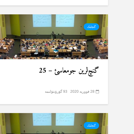
گنچلیک
گنچ‌لرین جومعاسئ – 25
28 فووریه 2020
93 گؤرۆنتۆلنمە
گنچلیک