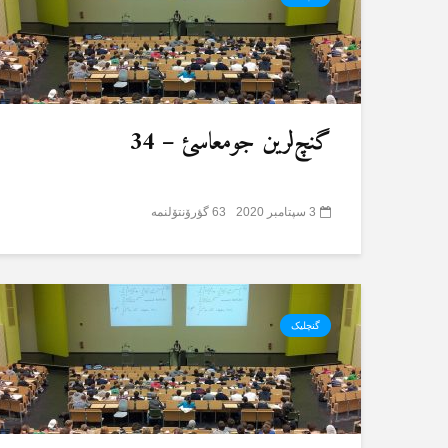
گنچ‌لرین جومعاسئ – 34
3 سپتامبر 2020
63 گؤرۆنتۆلنمە
گنچلیک