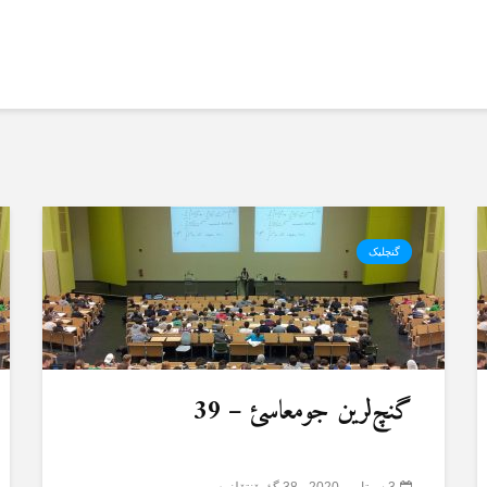
گنچلیک
گنچ‌لرین جومعاسئ – 39
3 سپتامبر 2020
38 گؤرۆنتۆلنمە