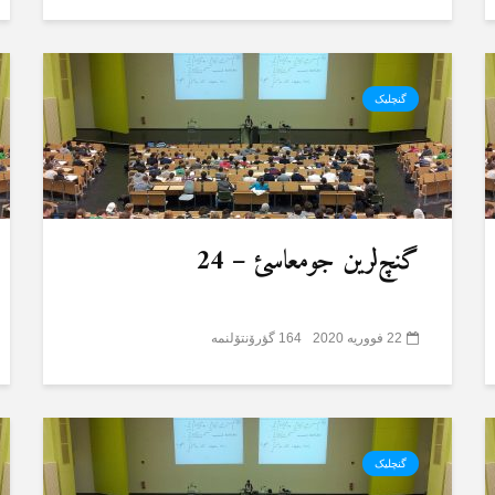
گنچلیک
گنچ‌لرین جومعاسئ – 24
22 فووریه 2020
164 گؤرۆنتۆلنمە
گنچلیک