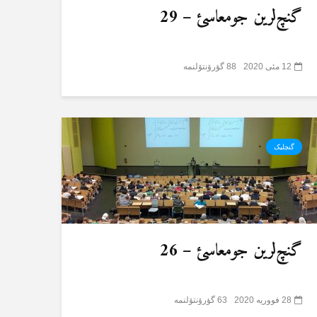
گنچ‌لرین جومعاسئ – 29
12 مئی 2020
88 گؤرۆنتۆلنمە
گنچلیک
گنچ‌لرین جومعاسئ – 26
28 فووریه 2020
63 گؤرۆنتۆلنمە