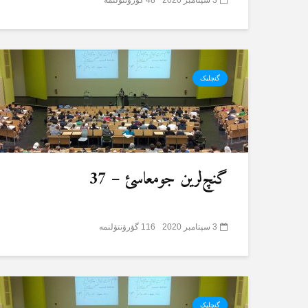
گنچلیک
گنچ‌لرین جومعاسئ – 37
3 سپتامبر 2020
116 گؤرۆنتۆلنمە
گنچلیک