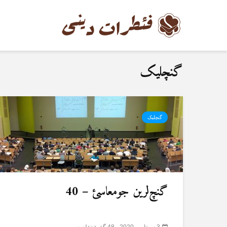
گنچلیک
گنچلیک
گنچ‌لرین جومعاسئ – 40
3 سپتامبر 2020
48 گؤرۆنتۆلنمە