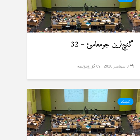
گنچ‌لرین جومعاسئ – 32
3 سپتامبر 2020
69 گؤرۆنتۆلنمە
گنچلیک