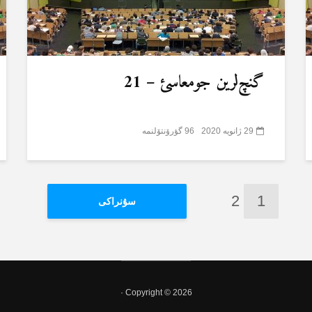
گنچ‌لرین جومعاسئ – 21
29 ژانویه 2020
96 گؤرۆنتۆلنمە
2
1
سۇنراکی
Copyright © 2026 ·