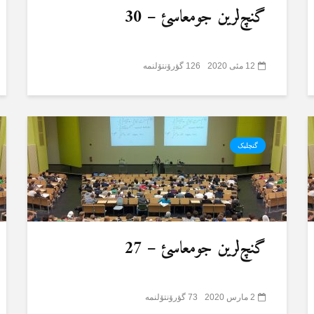
گنچ‌لرین جومعاسئ – 30
12 مئی 2020
126 گؤرۆنتۆلنمە
گنچلیک
گنچ‌لرین جومعاسئ – 27
2 مارس 2020
73 گؤرۆنتۆلنمە