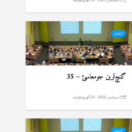
گنچلیک
گنچ‌لرین جومعاسئ – 35
3 سپتامبر 2020
53 گؤرۆنتۆلنمە
گنچلیک