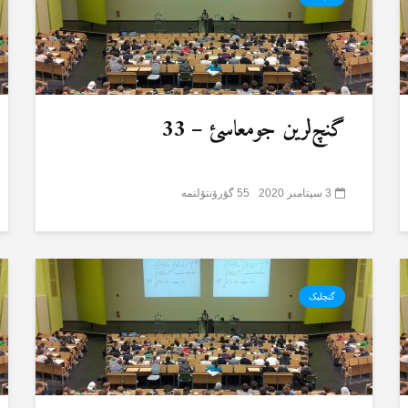
گنچ‌لرین جومعاسئ – 33
3 سپتامبر 2020
55 گؤرۆنتۆلنمە
گنچلیک