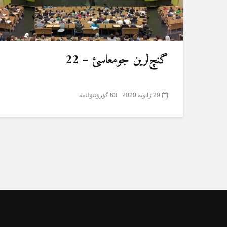
گنچ‌لرین جومعاسئ – 22
29 ژانویه 2020
63 گؤرۆنتۆلنمە