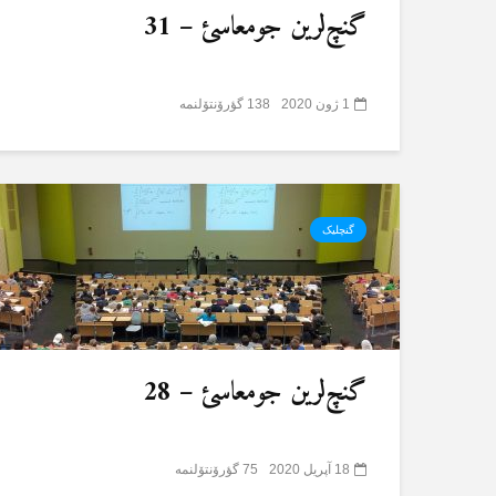
گنچ‌لرین جومعاسئ – 31
1 ژون 2020
138 گؤرۆنتۆلنمە
گنچلیک
گنچ‌لرین جومعاسئ – 28
18 آپریل 2020
75 گؤرۆنتۆلنمە