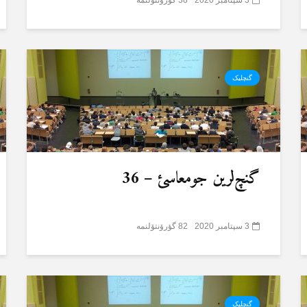
گنچلیک
گنچ‌لرین جومعاسئ – 36
3 سپتامبر 2020
82 گؤرۆنتۆلنمە
گنچلیک