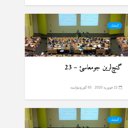
گنچلیک
گنچ‌لرین جومعاسئ – 23
22 فووریه 2020
65 گؤرۆنتۆلنمە
گنچلیک