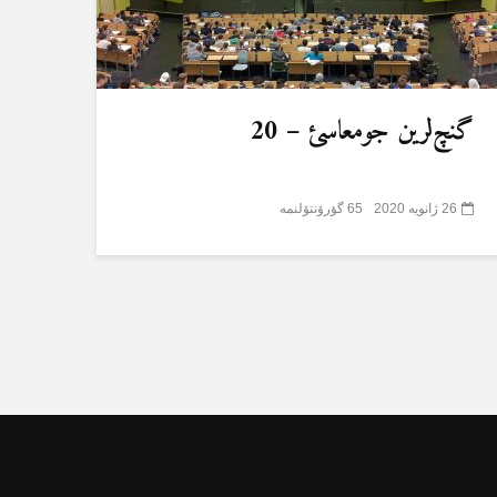
گنچ‌لرین جومعاسئ – 20
26 ژانویه 2020
65 گؤرۆنتۆلنمە