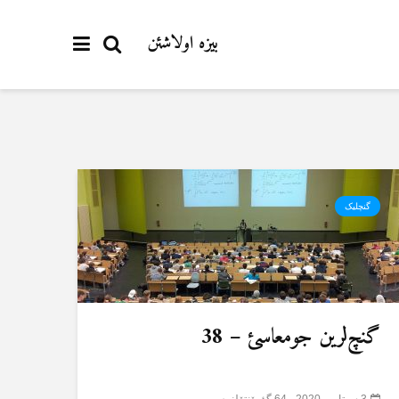
بیزە اولاشئن
گنچلیک
گنچ‌لرین جومعاسئ – 38
3 سپتامبر 2020
64 گؤرۆنتۆلنمە