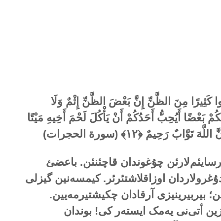
ِبُوا كَثِيرًا مِنَ الظَّنِّ إِنَّ بَعْضَ الظَّنِّ إِثْمٌ وَلَا
مْ بَعْضًا أَيُحِبُّ أَحَدُكُمْ أَنْ يَأْكُلَ لَحْمَ أَخِيهِ مَيْتًا
نَّ اللَّهَ تَوَّابٌ رَحِيمٌ ﴿
۱۲
﴾ (سورة الحجرات)
ارسایئم‌لارئن چۇغوندان قاچئنئن. باعضئ
دۇغرولاردان اوزاقلاشتئرئر. کیمسەنین گیزلی
ن؛ بیربیرینیزی آرقادان چکیشتیرمەیین.
زین أتی‌نی یەمک ایستەر کی! بوندان