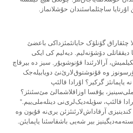
 اۇرتایا ساچئلماسئندان حۇشلانماز.
ا چئقاراق گۆنلۆک حایاتئمئزداکی باعضئ
 دیققاتلی دۆشۆنەلیم. دیەلیم کی ایکی
چکیلمیش، آرالارئندا قۇنوشویۇر. سیز دە بیرقاچ
ۇرسونوز وە قۇنوشتوق‌لارئ‌نئ دویابیلەجک
ە یاپمانئز گرکیر؟ اۇرادا قالئپ
ملی‌سینیز، یۇقسا اوزاقلاشمالئ مئ‌سئنئز؟
ادا قالئپ، سؤیلەدیک‌لری‌نی دینلەملی‌ییم.”
 کندینیزی آرقاداش‌لارئنئزئن یری‌نە قۇیون وە
یستەمەدیگینیز بیر شەیی باشقاسئنا یاپمایئن.