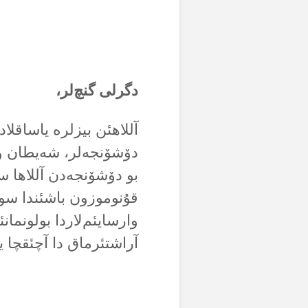
دگرلی گنچ‌لر،
آللاهئن بیزلرە یاساقلا
دۆشۆنجەلر، شەیطان و
بو دۆشۆنجەدن آللاها س
قۇنوموزون باشئندا سوند
وارسایئم‌لاردا بولونمانئ
آراشتئرماق دا آچئقچا ی