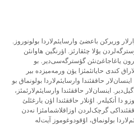
ارلار وریرکن باعضئ وارسایئم‌لاردا بولونوروز.
ترگەلردن یۇلا چئقارئز. اؤرنگین هاوانئن
رون یاغاجاغئ‌نئن گؤسترگەسی‌دیر. بو
راق کندی حایاتئمئزا یؤن ورمەمیزدە بیر
اینسان‌لار حاققئندا وارسایئم‌لاردا بولونماق بو
ل‌دیر. اینسان‌لار حاققئندا وارسایئم‌لارئمئز،
و دا أتکیلەر. اۇنلار حاققئندا اؤن یارغئلئ
ققئنداکی گرچک‌لردن اوزاقلاشمامئزا نەدن
ئم‌لاردا بولونماق، اۇقودوغوموز آیت‌لە