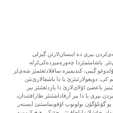
ەی‌لردن بیری دە اینسان‌لارئن گیزلی
تئر. یاشامئمئزدا چەورەمیزدەکی‌لرلە
ۇلدوغو گیبی، کندیمیزە ساقلادئغئمئز شەی‌لر
 کی، دویغولارئنئزئ یا دا باشقالارئ‌نئن
یز باعضئ اۇلای‌لارئ دا یازدئغئنئز بیر
یزدن بیری یا دا بیر آرقاداشئنئز طارافئندان،
 بو گۆنلۆگۆن بولونوپ اۇقونماسئنئ ایستەر
دان حۇشلانمایاجاق‌تئر. چۆنکی هیچ کیمسە