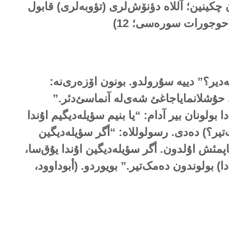
ن چکینین؛ آللاە دؤنۆش‌لری (تؤوبەلری) قابول
. (حوجورات سورەسی؛
12
)
ەدیر؟” دییە سۇرولدو. بونون اۆزەری‌نە:
 حۇشلانمایاجاغئ شەی‌لە آنماسئ‌دئر.”
ا بولونان بیر آدام: “یا بنیم سؤیلەدیگیم اۇندا
‌تیر؟) دەدی. رسولوللاە: “أگر سؤیلەدیگین
یاپمئش اۇلدون. أگر سؤیلەدیگین اۇندا یۇق‌سا،
ادا) بولوندون دەمک‌تیر.” بویوردو. (أبوداوود،