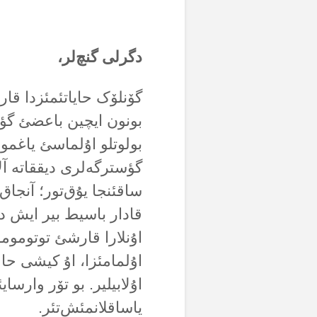
دگرلی گنچ‌لر،
گۆنلۆک حایاتئمئزدا قار
بونون ایچین باعضئ گؤس
بولوتلو اۇلماسئ یاغمو
گؤسترگەلری دیققاتە آلا
ساقئنجا یۇق‌تور؛ آنجاق 
قادار باسیط بیر ایش دگی
اۇنلارا قارشئ توتوموموز
اۇلمامئزا، اۇ کیشی حا
اۇلابیلیر. بو تۆر وارسای
یاساقلانمئش‌تئر.