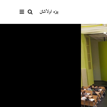
بیزە اولاشئن