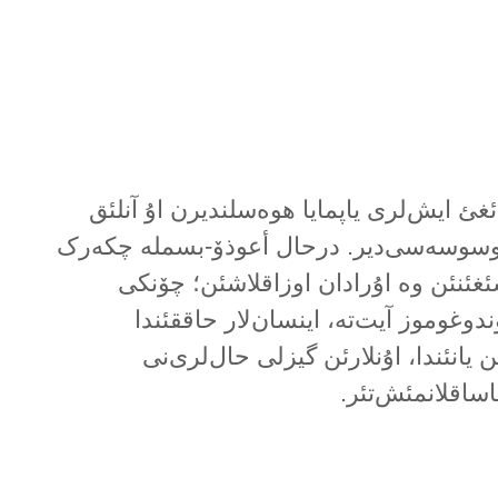
دئغئ ایش‌لری یاپمایا هوەسلندیرن اۇ آنلئق
سوسە‌سی‌دیر. درحال أعوذۆ-بسملە چکەرک
ئغئنئن وە اۇرادان اوزاقلاشئن؛ چۆنکی
وغوموز آیت‌تە، اینسان‌لار حاققئندا
ن یانئندا، اۇنلارئن گیزلی حال‌لری‌نی
اساقلانمئش‌تئر.