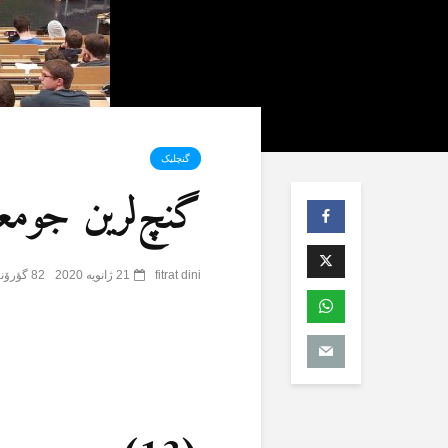
گنچلیک
گنچ‌لرین جومعا
fitrat dini
21 ژانویه 2020
82 گؤرۆنتۆلنمە