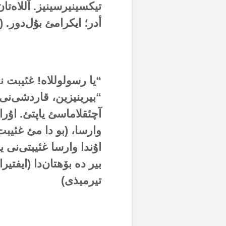
تیکسینیرسینیز. آللاەتا
أدر؛ ایکرامئ بۇل‌دور
“یا رسولوللاە! غئیبت ن
“بیرینیزین، قاردشی‌نی
آچئقلاماسئ یاپتئ. اۇراد
وارسا، (بو دا مئ غئیبت
اۇندا وارسا غئیبتی‌نی 
بیر دە بۆهتان‌دا (ایفتیر
تیرمیذی)