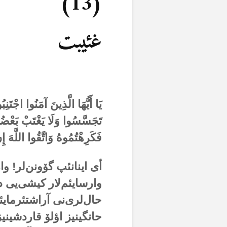
(13)
غئیبت
يَا أَيُّهَا الَّذِينَ آمَنُوا اجْتَن
تَجَسَّسُوا وَلَا يَغْتَبْ بَعْضُكُ
فَكَرِهْتُمُوهُ وَاتَّقُوا اللَّهَ إِ
أی اینانئپ گۆونن‌لر! و
وارسایئم‌لار کیشی‌یی 
حال‌لری‌نی آراشتئرمایئ
حانگینیز اؤلۆ قاردشینی