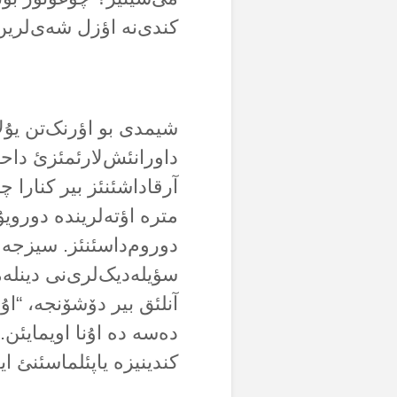
کندی‌نە اؤزل شەی‌لرین
شیمدی بو اؤرنک‌تن یۇل
داورانئش‌لارئمئزئ داحا
آرقاداشئنئز بیر کنارا 
مترە اؤتەلریندە دوروی
دوروم‌داسئنئز. سیزجە ن
سؤیلەدیک‌لری‌نی دینلە
آنلئق بیر دۆشۆنجە، “اۇر
دەسە دە اۇنا اویمایئن.
کندینیزە یاپئلماسئنئ ا