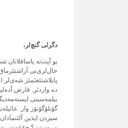
دگرلی گنچ‌لر،
بو آیت‌تە یاساقلانان ش
حال‌لری‌نی آراشتئرماق‌
پایلاشتئغئمئز شەی‌لر ا
دە واردئر. فارض أدەلیم
بیلمەسینی ایستەمەدیگین
گۆنلۆگۆنۆز وار. عائیلەن
سیزدن ایذین آلئنمادان
می‌سینیز؟ چۇغونوز بون