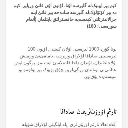
کیم بیر اییلیک‌لە گلیرسە اۇنا، اۇنون اۇن قاتئ وریلیر. کیم
دە بیر کؤتۆلۆک‌لە گلیرسە سادەجە بیر قاتئ ایلە
جزالاندئرئلئر. کیمسەیە حاقسئزلئق یاپئلماز. (أنعام
سورەسی؛ 160)
بونا گؤرە 1000 لیرەسی اۇلان کیشی، اۇنون 100
لیرەسینی صاداقا اۇلاراق وریرسە، تامامئ‌نئ ورمیش
اۇلاجاغئندان، اۇندان داحا فاضلاسئ ایستنمز. بوگۆن ایش
عالمی‌نی بونالتان ورگی‌لرین چۇق بۆیۆک بیر بؤلۆمۆ بو
سیستم‌دە یۇق‌تور.
تارئم اۆرۆن‌لریندن صاداقا
آللاە تعالا تارئم اۆرۆن‌لری ایلە ایلگیلی اۇلاراق شؤیلە