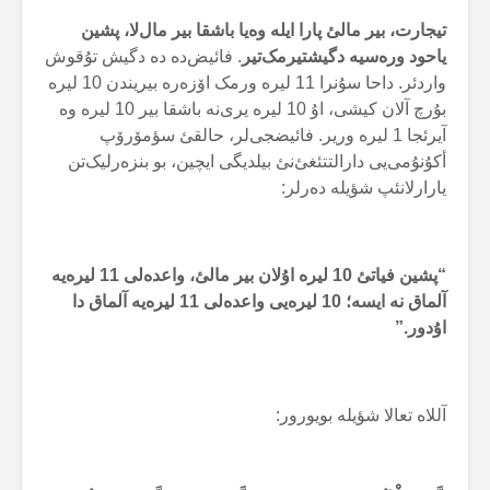
تیجارت، بیر مالئ پارا ایلە وەیا باشقا بیر مال‌لا، پشین
یاحود ورەسیە دگیشتیرمک‌تیر
. فائیض‌دە دە دگیش تۇقوش
واردئر. داحا سۇنرا 11 لیرە ورمک اۆزەرە بیریندن 10 لیرە
بۇرچ آلان کیشی، اۇ 10 لیرە یری‌نە باشقا بیر 10 لیرە وە
آیرئجا 1 لیرە وریر. فائیضجی‌لر، حالقئ سؤمۆرۆپ
أکۇنۇمی‌یی دارالتتئغئ‌نئ بیلدیگی ایچین، بو بنزەرلیک‌تن
یارارلانئپ شؤیلە دەرلر:
“پشین فیاتئ 10 لیرە اۇلان بیر مالئ، واعدەلی 11 لیرەیە
آلماق نە ایسە؛ 10 لیرەیی واعدەلی 11 لیرەیە آلماق دا
اۇدور.”
آللاە تعالا شؤیلە بویورور: