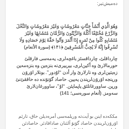
دەمیش‌تیر:
وَهُوَ الَّذِي أَنْشَأَ جَنَّاتٍ مَعْرُوشَاتٍ وَغَيْرَ مَعْرُوشَاتٍ وَالنَّخْلَ
وَالزَّرْعَ مُخْتَلِفًا أُكُلُهُ وَالزَّيْتُونَ وَالرُّمَّانَ مُتَشَابِهًا وَغَيْرَ
مُتَشَابِهٍ كُلُوا مِنْ ثَمَرِهِ إِذَا أَثْمَرَ وَآتُوا حَقَّهُ يَوْمَ حَصَادِهِ وَلَا
تُسْرِفُوا إِنَّهُ لَا يُحِبُّ الْمُسْرِفِينَ ﴿۱۴۱﴾ (سورة الأنعام)
چارداقلئ، چارداقسئز باغچەلری، یەمەسی فارقلئ
حورمالارئ وە أکین‌لری، بیربیری‌نە بنزەین وە بنزەمەین
زەیتین‌لری وە نارلارئ وار أدن “اۇدور”. بونلار اۆرۆن
ورینجە اۆرۆن‌لریندن یەیین. حاصاد گۆنۆندە دە حاققئ‌نئ
ورین. ساوورغانلئق یاپمایئن. “اۇ”، ساوورغان‌لارئ
سەومز. (أنعام سورەسی؛ 141)
مککەدە اینن بو آیت‌تە وریلمەسی أمرەدیلن حاق، تارئم
اۆرۆن‌لریندن حاصاد گۆنۆ آلئنان صاداقادئر. حاصادئن