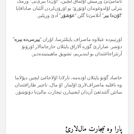
تامامئ‌نئ ورمیش اۇلماق ایچین، “اۇن‌دا بیری‌نی” ورمک
یترلی اۇلدوغوندان اؤتۆرۆ؛ بو اۆرۆن‌لردن آلئنان صاداقایا
“
اۇن‌دا بیر
” آنلامئ‌نا گلن “
عؤشۆر
” آدئ وریلیر.
اۆرتیم‌دە عیلاوە ماصراف یاپئلئرسا، اۇران “
ییرمی‌دە بیرە
”
دۆشر. ضارارئ گؤزە آلاراق یاپئلان حارجامالار اۆرۆنۆ
آرتئراجاغئندان بو ایندیریم، تشویق ماهییتیندەدیر.
حاصاد گۆنۆ یاپئلان اؤدەمە، تارلادا اۇلاجاغئ ایچین دپۇلاما
وە ناقلیە ماصراف‌لارئ اۇلماز. اۇ مال، تاجیر طارافئندان
ساتئن آلئندئغئ آن‌دان ایعتیبارن تیجارت مالئ‌نا دؤنۆشۆر.
پارا وە تیجارت مال‌لارئ