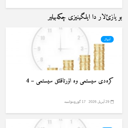
بو یازئ‌لار دا ایلگینیزی چکەبیلیر
أموال
کرەدی سیستمی وە اۇرتاقلئق سیستمی – 4
29 آپریل 2026
17 گؤرۆنتۆلنمە