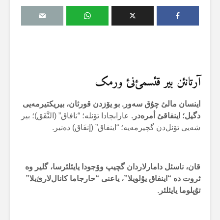
آرتانئن بیر قئسمئ‌نئ ورمک
اینسان مالئ چۇق سەور. بو یۆزدن قورئان، بیریکتیرمەیی
دگیل؛ اینفاقئ أمرەدر.
عارابچادا تۆنلە؛ “نافاق” (النَّفَق)؛ بیر
شەیی تۆنل‌دن گچیرمەیە؛ “اینفاق” (إنفَاق) دەنیر.
قان، ناسئل دامارلاردان گچیپ وۆجودا یایئلئرسا، گلیر وە
ثروت دە “اینفاق یۇلویلا”، یاعنی “حارجاما کانال‌لارئ‌یلا”
توُپلوما یایئلئر
.