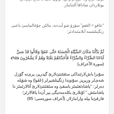
بونلاردان صاداقا آلئناماز.
“عافو = العَفو” سؤزۆ شو آیت‌تە، مالئن چۇغالماسئ یاعنی
زنگینلشمە آنلامئندادئر:
ثُمَّ بَدَّلْنَا مَكَانَ السَّيِّئَةِ الْحَسَنَةَ حَتَّى عَفَوْا وَقَالُوا قَدْ مَسَّ
آبَاءَنَا الضَّرَّاءُ وَالسَّرَّاءُ فَأَخَذْنَاهُمْ بَغْتَةً وَهُمْ لَا يَشْعُرُونَ ﴿۹۵﴾
(سورة الأعراف)
سۇنرا باش‌لارئنداکی سئقئنتئ‌لارئ گیدریر، یری‌نە گۆزل
شەی‌لر وریریز. سۇنوندا زنگینلشیرلر (عَفَوا) وە شؤیلە
دەرلر: “یاشادئغئمئز باسقئ وە سئقئنتئ‌لارئ آتالارئمئز دا
یاشامئش.” اۇنلارئ بکلەمەدیگی بیر آن‌دا یاقالارئز؛
فارقئ‌نا بیلە وارامازلار. (آعراف سورەسی؛ 95)