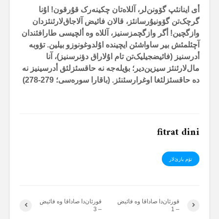
أی اینانئپ گۆونن‌لر، آللاەتان چکینەرک قۇرقون! اۇنا
گرچک‌تن گۆونیۇرسانئز، قالان فائیض آلاجاق‌لارئنئزدان
وازگچین! أگر وازگچمزسنیز، آللاە وە ألچیسی طارافئندان
آچئلمئش بیر ساواشئن ایچیندە اۇلدوغونوزو بیلین. تؤوبە
أدرسنیز (فائیضجیلیک‌تن تام اۇلاراق دؤنرسنیز)، آنا
مال‌لارئنئز سیزین‌دیر؛ بؤیلەجە نە حاقسئزلئق أدرسینیز نە
دە حاقسئزلئغا اوغرارسئنئز. (باقارا سورەسی؛ 279-278)
fitrat dini
تۆم یازئ‌لار
قورئان‌دا صاداقا وە فائیض
قورئان‌دا صاداقا وە فائیض
– 3
– 1