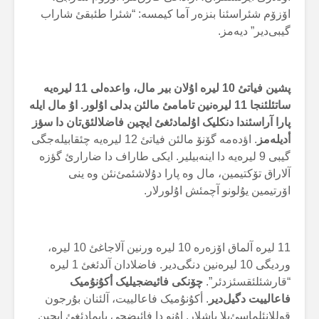
اۆزۆم شئراسئنا بنزەر آما کیمسە: “شئرا طئبقئ شاراب
گیبی‌دیر” دیەمز.
پشین فیاتئ
10
لیرە اۇلان بیر مال، واعدەلی
11
لیرەیە
ساتئلئنجا
11 لیرەنین تامامئ مالئن بدلی اۇلور. اۇ مال ایلە
پارا آراسئندا دنکلیک اۇلمادئغئ ایچین فاضلالئق‌تان دا سؤز
أدیلەمز
. اؤدەمە گۆنۆ مالئن فیاتئ 12 لیرەیە چئقابیلەجگی
گیبی 9 لیرەیە دا اینەبیلیر. ایکی طاراف دا ضارارئ گؤزە
آلاراق تۆکتیمین، مال وە پارا دۇلاشئمئ‌نئن وە ینی
اۆرتیمین یۇلونو آچمئش اۇلورلار.
11 لیرە آلماق اۆزەرە 10 لیرە ورنین آلاجاغئ 10 لیرە،
وردیگی 10 لیرەنین دنگی‌دیر. فاضلادان آلدئغئ 1 لیرە
“قارشئلئقسئزدئر”.
چۆنکی فائیضجیلیک أکۇنۇمیک
فاعالییت دگیل‌دیر
. أکۇنۇمیک فاعالییت، آلئنان بۇرجون
قوللانئلماسئ‌یلا باشلار. اۇنو دا فائیضجی یاپمادئغئ ایچین