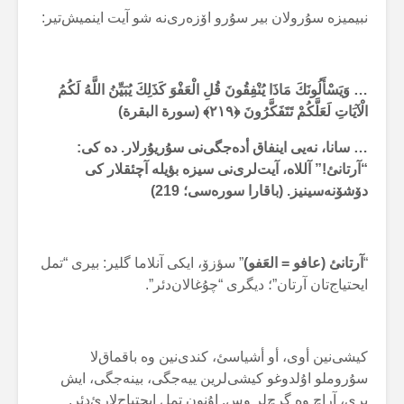
نبیمیزە سۇرولان بیر سۇرو اۆزەری‌نە شو آیت اینمیش‌تیر:
… وَيَسْأَلُونَكَ مَاذَا يُنْفِقُونَ قُلِ الْعَفْوَ كَذَلِكَ يُبَيِّنُ اللَّهُ لَكُمُ
الْآيَاتِ لَعَلَّكُمْ تَتَفَكَّرُونَ ﴿۲۱۹﴾ (سورة البقرة)
… سانا، نەیی اینفاق أدەجگی‌نی سۇریۇرلار. دە کی:
“آرتانئ!” آللاە، آیت‌لری‌نی سیزە بؤیلە آچئقلار کی
دۆشۆنەسینیز. (باقارا سورەسی؛ 219)
“
آرتانئ (عافو = العَفو)
” سؤزۆ، ایکی آنلاما گلیر: بیری “تمل
ایحتیاج‌تان آرتان”؛ دیگری “چۇغالان‌دئر”.
کیشی‌نین أوی، أو أشیاسئ، کندی‌نین وە باقماق‌لا
سۇروملو اۇلدوغو کیشی‌لرین ییەجگی، بینەجگی، ایش
یری، آراچ وە گرچ‌لر وس. اۇنون تمل ایحتیاج‌لارئ‌دئر.