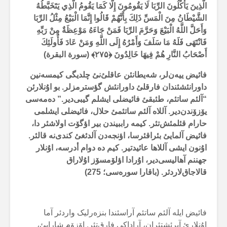
الَّذِينَ يَأْكُلُونَ الرِّبَا لَا يَقُومُونَ إِلَّا كَمَا يَقُومُ الَّذِي يَتَخَبَّطُهُ
الشَّيْطَانُ مِنَ الْمَسِّ ذَلِكَ بِأَنَّهُمْ قَالُوا إِنَّمَا الْبَيْعُ مِثْلُ الرِّبَا
وَأَحَلَّ اللَّهُ الْبَيْعَ وَحَرَّمَ الرِّبَا فَمَنْ جَاءَهُ مَوْعِظَةٌ مِنْ رَبِّهِ
فَانْتَهَى فَلَهُ مَا سَلَفَ وَأَمْرُهُ إِلَى اللَّهِ وَمَنْ عَادَ فَأُولَئِكَ
أَصْحَابُ النَّارِ هُمْ فِيهَا خَالِدُونَ ﴿۲۷۵﴾ (سورة البقرة)
فائیض ییەن‌لر، شەیطانئن عاقلئ‌نئ چلدیگی کیمسەنین
داورانئشئندان فارقلئ داورانئش گؤسترمزلر. بو اۇنلارئن
“آلئم ساتئم، طئبقئ فائیضلی ایشلم گیبی‌دیر.” دەمەسی
یۆزۆندن‌دیر. آللاە آلئم ساتئمئ حلال، فائیضلی ایشلمی
حارام قئلمئش‌تئر. کیمە راببیندن بیر اؤگۆت اولاشئر دا،
فائیض آلمایئ بئراقئرسا، اؤنجەدن آلدئغئ کندی‌نە قالئر.
اۇنون ایشی آللاها عائیدتیر. کیم دە دوام أدرسە، اۇنلار
جهننم آهالیسی‌دیر، اۇرادا اؤلۆمسۆز اۇلاراق
قالاجاق‌لاردئر. (باقارا سورەسی؛ 275)
فائیض ایلە آلئم ساتئم آراسئندا بنزەرلیک واردئر آما
اۇنلارئ آیرئشتئران، آراداکی فارق‌تئر. اۆزۆم شارابئ،