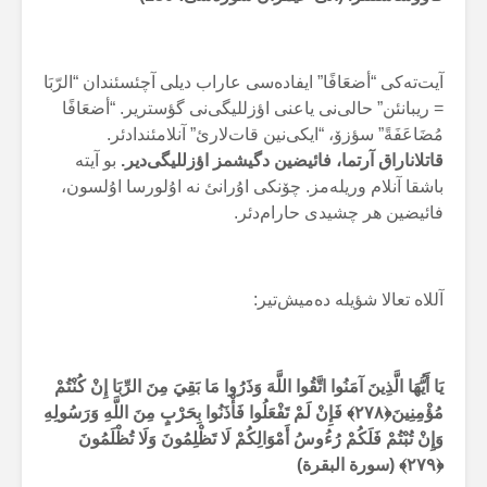
آیت‌تەکی “أضعَافًا” ایفادەسی عاراب دیلی آچئسئندان “الرّبَا
= ریبانئن” حالی‌نی یاعنی اؤزللیگی‌نی گؤستریر. “أضعَافًا
مُضَاعَفَةً” سؤزۆ، “ایکی‌نین قات‌لارئ” آنلامئندادئر.
قاتلاناراق آرتما، فائیضین دگیشمز اؤزللیگی‌دیر.
بو آیتە
باشقا آنلام وریلەمز. چۆنکی اۇرانئ نە اۇلورسا اۇلسون،
فائیضین هر چشیدی حارام‌دئر.
آللاە تعالا شؤیلە دەمیش‌تیر:
يَا أَيُّهَا الَّذِينَ آمَنُوا اتَّقُوا اللَّهَ وَذَرُوا مَا بَقِيَ مِنَ الرِّبَا إِنْ كُنْتُمْ
مُؤْمِنِينَ﴿۲۷۸﴾ فَإِنْ لَمْ تَفْعَلُوا فَأْذَنُوا بِحَرْبٍ مِنَ اللَّهِ وَرَسُولِهِ
وَإِنْ تُبْتُمْ فَلَكُمْ رُءُوسُ أَمْوَالِكُمْ لَا تَظْلِمُونَ وَلَا تُظْلَمُونَ
﴿۲۷۹﴾ (سورة البقرة)