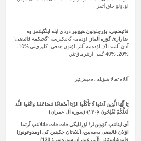
اؤدۆلۆ حاق أتمز.
فائیضجی، بۇرچلونون هیچ‌بیر دردی ایلە ایلگیلنمز وە
ضارارئ گؤزە آلماز
. اؤدەمە گجیکیرسە “
گجیکمە فائیضی
”
آدئ آلتئندا أک اؤدەمە آلئر. اۇنون هدفی، گلیری‌نی %10،
%20، %40 گیبی آرتئرماق‌تئر.
آللاە تعالا شؤیلە دەمیش‌تیر:
يَا أَيُّهَا الَّذِينَ آمَنُوا لَا تَأْكُلُوا الرِّبَا أَضْعَافًا مُضَاعَفَةً وَاتَّقُوا اللَّهَ
لَعَلَّكُمْ تُفْلِحُونَ ﴿۱۳۰﴾ (سورة آل عمران)
أی اینانئپ گۆونن‌لر! اؤزللیگی قات قات قاتلانئپ آرتما
اۇلان فائیضی یەمەیین، آللاەتان چکینین کی اومدوغونوزا
قاووشاسئنئز. (آلی عیمران سورەسی؛ 130)