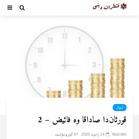
أموال
قورئان‌دا صاداقا وە فائیض – 2
fitrat dini
14 ژانویه 2020
67 گؤرۆنتۆلنمە