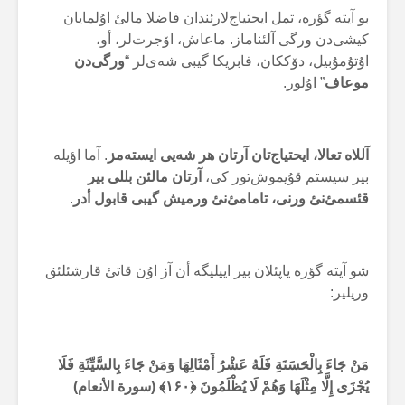
بو آیتە گؤرە، تمل ایحتیاج‌لارئندان فاضلا مالئ اۇلمایان
کیشی‌دن ورگی آلئناماز. ماعاش، اۆجرت‌لر، أو،
اۇتۇمۇبیل، دۆککان، فابریکا گیبی شەی‌لر “
ورگی‌دن
موعاف
” اۇلور.
آللاە تعالا، ایحتیاج‌تان آرتان هر شەیی ایستەمز
. آما اؤیلە
بیر سیستم قۇیموش‌تور کی،
آرتان مالئن بللی بیر
قئسمئ‌نئ ورنی، تامامئ‌نئ ورمیش گیبی قابول أدر
.
شو آیتە گؤرە یاپئلان بیر اییلیگە أن آز اوُن قاتئ قارشئلئق
وریلیر:
مَنْ جَاءَ بِالْحَسَنَةِ فَلَهُ عَشْرُ أَمْثَالِهَا وَمَنْ جَاءَ بِالسَّيِّئَةِ فَلَا
يُجْزَى إِلَّا مِثْلَهَا وَهُمْ لَا يُظْلَمُونَ ﴿۱۶۰﴾ (سورة الأنعام)