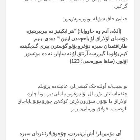
گرکیر.
جنابئ حاق شؤیلە بویورموش‌تور:
(آللاە، آدم وە حاووایا:) “هر ایکینیز دە بیربیرینیزە
دۆشمان اۇلاراق اۇ باحچەدن اینین!” دەدی. بنیم
طارافئمدان سیزە دۇغرو یۇلو گؤسترن بیری گلدیگیندە
کیم یۇلوما گیررسە آرتئق اۇ نە ساپار، نە دە موتسوز
اۇلور. (طاها سورەسی؛ 123)
بو سبب‌لە أولنەجک کیشی‌لر، عائیلەدە پرۇبلم
چئقماسئنئن نۇرمال اۇلدوغونو بیلملی‌دیر. بونا چارە
اۇلاراق دا بۆتۆن سۇرون‌لارئن کؤک‌تن چؤزۆمۆنۆ یاپاجاق
تاوصیەیە قولاق ورملی‌دیرلر.
أی مۆمین‌لر! أش‌لرینیزدن، چۇجوق‌لارئنئزدان سیزە