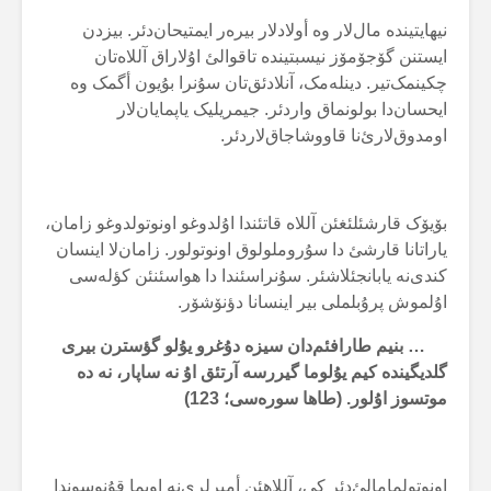
نیهایتیندە مال‌لار وە أولادلار بیرەر ایمتیحان‌دئر. بیزدن
ایستنن گۆجۆمۆز نیسبتیندە تاقوالئ اۇلاراق آللاەتان
چکینمک‌تیر. دینلەمک، آنلادئق‌تان سۇنرا بۇیون أگمک وە
ایحسان‌دا بولونماق واردئر. جیمریلیک یاپمایان‌لار
اومدوق‌لارئ‌نا قاووشاجاق‌لاردئر.
بۆیۆک قارشئلئغئن آللاە قاتئندا اۇلدوغو اونوتولدوغو زامان،
یاراتانا قارشئ دا سۇروملولوق اونوتولور. زامان‌لا اینسان
کندی‌نە یابانجئلاشئر. سۇنراسئندا دا هواسئنئن کؤلەسی
اۇلموش پرۇبلملی بیر اینسانا دؤنۆشۆر.
… بنیم طارافئم‌دان سیزە دۇغرو یۇلو گؤسترن بیری
گلدیگیندە کیم یۇلوما گیررسە آرتئق اۇ نە ساپار، نە دە
موتسوز اۇلور. (طاها سورەسی؛ 123)
اونوتولمامالئ‌دئر کی، آللاهئن أمیرلری‌نە اویما قۇنوسوندا