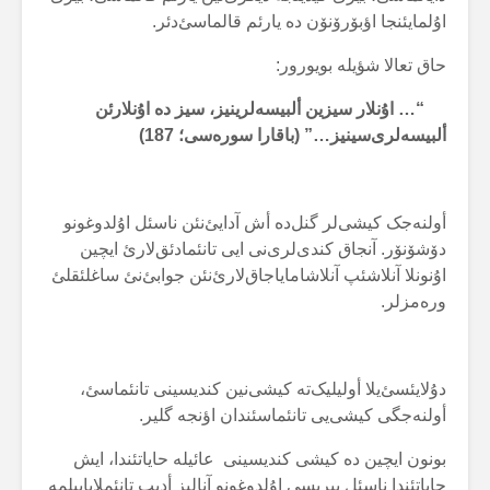
اۇلمایئنجا اؤبۆرۆنۆن دە یارئم قالماسئ‌دئر.
حاق تعالا شؤیلە بویورور:
“… اۇنلار سیزین ألبیسەلرینیز، سیز دە اۇنلارئن
ألبیسەلری‌سینیز…” (باقارا سورەسی؛
187
)
أولنەجک کیشی‌لر گنل‌دە أش آدایئ‌نئن ناسئل اۇلدوغونو
دۆشۆنۆر. آنجاق کندی‌لری‌نی ایی تانئمادئق‌لارئ ایچین
اۇنونلا آنلاشئپ آنلاشامایاجاق‌لارئ‌نئن جوابئ‌نئ ساغلئقلئ
ورەمزلر.
دۇلایئسئ‌یلا أولیلیک‌تە کیشی‌نین کندیسینی تانئماسئ،
أولنەجگی کیشی‌یی تانئماسئندان اؤنجە گلیر.
بونون ایچین دە کیشی کندیسینی عائیلە حایاتئندا، ایش
حایاتئندا ناسئل بیریسی اۇلدوغونو آنالیز أدیپ تانئملایابیلمە