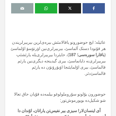
عائیلە؛ ایچ حوضورونو یاقالامئش بیرەی‌لرین بیربیرلریندن
هر قۇنودا دستک آلماسئ، بیربیرلری‌نین اؤرتۆسۆ اۇلماسئ
(
باقارا سورەسی؛ 187
)، حایئردا بیربیرلری‌یلە یارئشئپ
بیربیرلری‌نە دایانماسئ، بیری گیدینجە دیگری‌نین یارئم
قالماسئ، بیری اۇلمایئنجا اؤبۆرۆنۆن دە یارئم
قالماسئ‌دئر.
حوضورون یۇلونو سۇروملولوغو بیلمەدە قۇیان حاق تعالا
شو شکیل‌دە بویورموش‌تور:
أی اینسان‌لار! سیزی بیر نفیس‌تن یاراتان، اۇندان دا