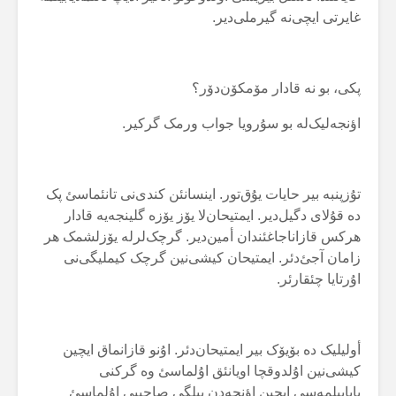
غایرتی ایچی‌نە گیرملی‌دیر.
پکی، بو نە قادار مۆمکۆن‌دۆر؟
اؤنجەلیک‌لە بو سۇرویا جواب ورمک گرکیر.
تۇزپنبە بیر حایات یۇق‌تور. اینسانئن کندی‌نی تانئماسئ پک
دە قۇلای دگیل‌دیر. ایمتیحان‌لا یۆز یۆزە گلینجەیە قادار
هرکس قازاناجاغئندان أمین‌دیر. گرچک‌لرلە یۆزلشمک هر
زامان آجئ‌دئر. ایمتیحان کیشی‌نین گرچک کیملیگی‌نی
اۇرتایا چئقارئر.
أولیلیک دە بۆیۆک بیر ایمتیحان‌دئر. اۇنو قازانماق ایچین
کیشی‌نین اۇلدوقچا اویانئق اۇلماسئ وە گرکنی
یاپابیلمەسی ایچین اؤنجەدن بیلگی صاحیبی اۇلماسئ