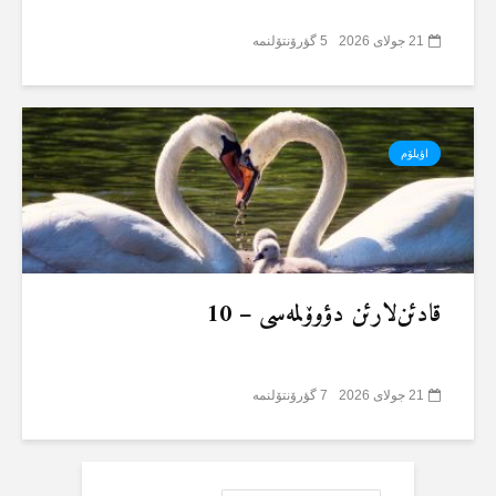
21 جولای 2026
5 گؤرۆنتۆلنمە
اؤیلۆم
قادئن‌لارئن دؤوۆلمەسی – 10
21 جولای 2026
7 گؤرۆنتۆلنمە