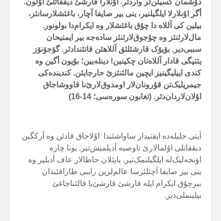
دۆشمان کسیلن‌لر واردئر. اۇنلارا قارشئ دیققاتلئ اۇلون.
أگر اۇنلارلا ایلگیلنیر، ینی بیر صایفا آچار، باغئشلارسانئز،
بیلین کی آللاە دا چۇق باغئشلار وە ایکرام‌دا بولونور.
مال‌لارئنئز وە چۇجوق‌لارئنئز سادەجە بیر ایمتیحان
سببی‌دیر. بۆیۆک قارشئلئق آللاهئن قاتئندادئر. گۆجۆنۆز
یتتیگی قادار آللاەتان چکینین! دینلەیین؛ بۇیون أگین وە
کندی اییلیگینیز ایچین مالئنئزئ حارجایئن. کندیندەکی
جیمریلیک‌تن قۇرونان‌لار اومدوق‌لارئ‌نا قاووشاجاق
اۇلان‌لاردان‌دئر. (تغابون سورەسی؛
14-16
)
آیتی جلیلەدە ایقتیدار ساواشئندا اۇلاجاق قادئن وە أرکگین
دیققاتلی اۇلمالارئ تاوصیە أدیلمیش‌تیر. بونا چارە
اؤنجەلیک‌لە ایلگیلنمک‌تیر. یاپئلان حاطالار عاف أدیلیر وە
ینی بیر صایفا آچئلئرسا عالم‌لرین راببی طارافئندان
بیرچۇق ایکرام ایلە قارشئ قارشئ‌یا قالئناجاغئ
بیلینملی‌دیر.