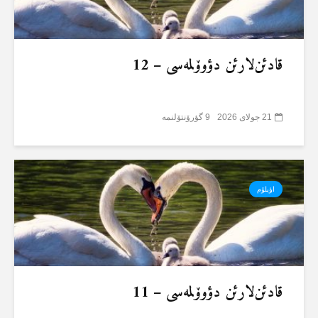
قادئن‌لارئن دؤوۆلمەسی – 12
21 جولای 2026
9 گؤرۆنتۆلنمە
اؤیلۆم
قادئن‌لارئن دؤوۆلمەسی – 11