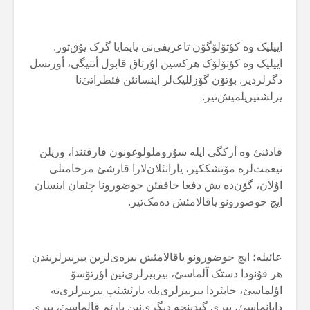
اییلیک وە کؤتۆلۆگۆن تاعریفی‌نی یاپمایا گرک یۇق‌تور.
اییلیک وە کؤتۆلۆک هرکسین اۇرتاق قابول أتتیگی، أورنسل
دگرلردیر. بۆتۆن گۆزللیک‌لر اینسانئن فئطراتئ‌نا
یرلشتیریلمیش‌تیر.
قادئنئ وە أرکگی ایلە سۇروملولوغونون فارقئندا، وریلن
نیعمت‌لرە مۆتشککیر، یاراتئلان‌لارا قارشئ مرحامتلی
اۇلان، گۆن‌دە بش دفعا حاققئن حوضورونا چئقان اینسان
ایچ حوضورونو یاقالامئش دەمک‌تیر.
عائیلە؛ ایچ حوضورونو یاقالامئش بیرەی‌لرین بیربیرلریندن
هر قۇنودا دستک آلماسئ، بیربیرلری‌نین اؤرتۆسۆ
اۇلماسئ، حایئردا بیربیرلری‌یلە یارئشئپ بیربیرلری‌نە
دایانماسئ، بیری گیدینجە دیگری‌نین یارئم قالماسئ، بیری