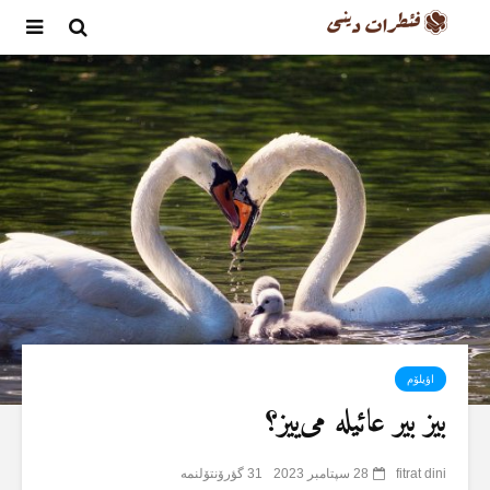
اؤیلۆم
بیز بیر عائیلە می‌ییز؟
fitrat dini
28 سپتامبر 2023
31 گؤرۆنتۆلنمە