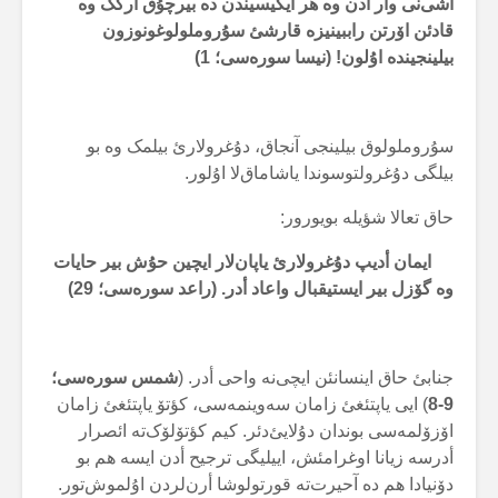
أشی‌نی وار أدن وە هر ایکیسیندن دە بیرچۇق أرکک وە
قادئن اۆرتن راببینیزە قارشئ سۇروملولوغونوزون
بیلینجیندە اۇلون! (نیسا سورەسی؛ 1)
سۇروملولوق بیلینجی آنجاق، دۇغرولارئ بیلمک وە بو
بیلگی دۇغرولتوسوندا یاشاماق‌لا اۇلور.
حاق تعالا شؤیلە بویورور:
ایمان أدیپ دۇغرولارئ یاپان‌لار ایچین حۇش بیر حایات
وە گۆزل بیر ایستیقبال واعاد أدر. (راعد سورەسی؛ 29)
جنابئ حاق اینسانئن ایچی‌نە واحی أدر. (
شمس سورەسی؛
9-8
) ایی یاپتئغئ زامان سەوینمەسی، کؤتۆ یاپتئغئ زامان
اۆزۆلمەسی بوندان دۇلایئ‌دئر. کیم کؤتۆلۆک‌تە ائصرار
أدرسە زیانا اوغرامئش، اییلیگی ترجیح أدن ایسە هم بو
دۆنیادا هم دە آحیرت‌تە قورتولوشا أرن‌لردن اۇلموش‌تور.