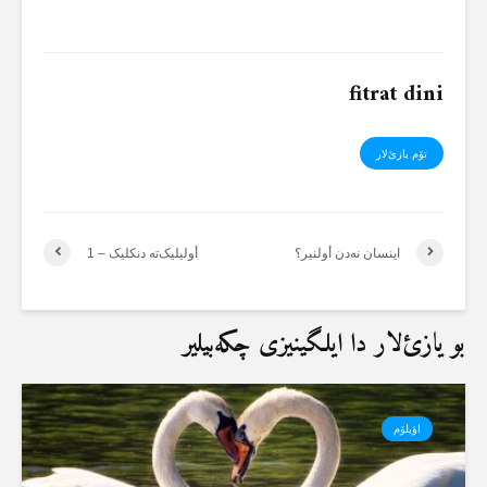
fitrat dini
تۆم یازئ‌لار
اینسان نەدن أولنیر؟
أولیلیک‌تە دنکلیک – 1
بو یازئ‌لار دا ایلگینیزی چکەبیلیر
اؤیلۆم