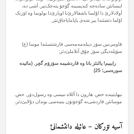
اینسانئن سادەجە کندیسینە گۆجۆ یتەجک‌تیر. أشی دە،
أولادلارئ دا اۇلسا باشقالارئ‌نا اویارئ‌دا بولونما وە اؤرنک
اۇلما دئشئندا بیر شەی یاپامایاجاق‌تئر.
قاومی‌نین سؤز دینلەمەمەسی قارشئسئندا موسا (ع)
سؤیلەدیگی سؤز چۇق آنلاملئ‌دئر:
راببیم! یالنئز بانا وە قاردشیمە سؤزۆم گچر. (مائیدە
سورەسی؛
25
)
نیهایتیندە حض. هارون دا آللاە نبیسی وە رسول‌دۆر. حض.
موسانئن قاردشی‌نە گۆجۆنۆن یتمەسی بوندان دۇلایئ‌دئر.
آسیە تۆرکان – عائیلە دانئشمانئ