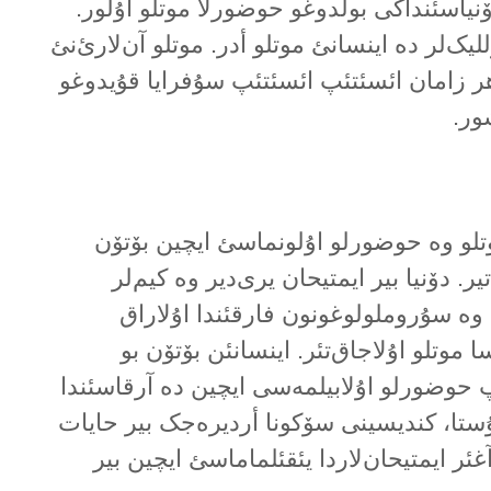
یاسئنداکی بولدوغو حوضورلا موتلو اۇلور.
لیک‌لر دە اینسانئ موتلو أدر. موتلو آن‌لارئ‌نئ
هر زامان ائسئتئپ ائسئتئپ سۇفرایا قۇیدوغو
ور.
وتلو وە حوضورلو اۇلونماسئ ایچین بۆتۆن
ر. دۆنیا بیر ایمتیحان یری‌دیر وە کیم‌لر
 وە سۇروملولوغونون فارقئندا اۇلاراق
 موتلو اۇلاجاق‌تئر. اینسانئن بۆتۆن بو
ئپ حوضورلو اۇلابیلمەسی ایچین دە آرقاسئندا
ستا، کندیسینی سۆکونا أردیرەجک بیر حایات
آغئر ایمتیحان‌لاردا یئقئلماماسئ ایچین بیر