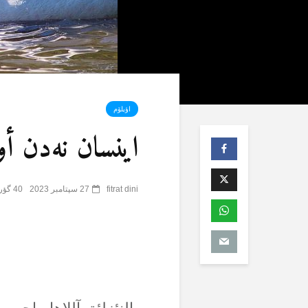
اؤیلۆم
اینسان نەدن أول
fitrat dini
27 سپتامبر 2023
40 گؤرۆنتۆلنمە