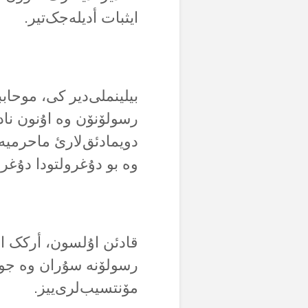
ایثبات أدیلەجک‌تیر.
بیلینملی‌دیر کی، موحابب
رسولۆنۆن وە اۇنون نادی
دویمادئق‌لارئ ماحرمیە
وە بو دۇغرولتودا دۇغر
قادئن اۇلسون، أرکک اۇ
رسولۆنە سۇران وە جواب
مۆنتسیب‌لری‌ییز.