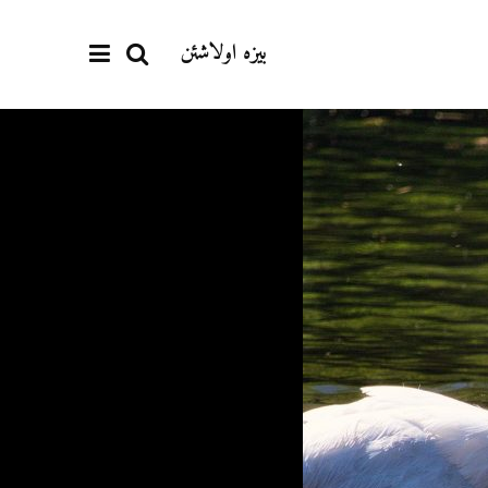
بیزە اولاشئن