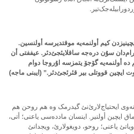
دورابیلەجک‌تیر.
ایچینیزدن کیم أولنمەیە موقتدیرسە أولنسین.
ام‌دان سۇن درەجە ساقلایئجئ‌دئر. عیففتی أن
 دە أولنمەیە گۆجۆ یتمزسە اۇروجا دوام
 ایچین قووتلی بیر قئرئجئ‌دئر.” (ایبنی ماجە)
ەوی ایحتیاج‌لارئ‌نئ گیدرمک وە هم روحن هم
ق ایچین أولنیر. اینسان ماددەسی یاعنی؛ أتی،
یاتئ یاعنی؛ روحو، دویغولارئ، ویجدانئ