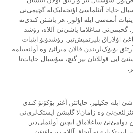
ص‌تور. سۇسیال بیر وارلئق اۇلان اینسان
ل حایاتا آتئلماسئ اؤنجەلیک‌لە گچیمی‌نی
ثبات أتمەسی ایلە اۇلور. هر یاشئن کندی‌نە
. گچیمی‌نی ساغلاما یاشئ‌نئ آللاە، رۆشد
غئ اۇلاراق بلیرتمیش‌تیر. رۆشدۆنۆ ایثبات
رتئق بۆیۆک‌لریندن قالان میراثئ وە أولنەبیلمە
ئنئ ایی قوللانان بیر گنچ، سۇسیال حایات‌تا
.
شئ ایلە چکیلیر. حایاتئن آغئر یۆکۆنۆ کندی
نئزلئغئ‌نئ وە زامان‌لا گلیشن ایستک‌لری‌نی
 دوامئ‌نئ ساغلاماق ایچین أولنملی‌دیر.
ایستک‌لری‌نە آنجاق آللاە رسولۆنۆن