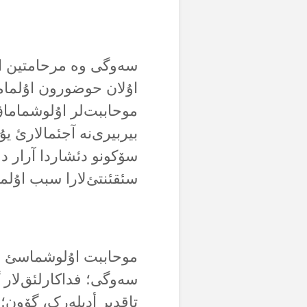
سەوگی وە مرحامتین اۇ
اۇلان حوضورون اۇلماما
موحاببت‌لر اۇلوشماماق‌
بیربیری‌نە آجئمالارئ 
سۆکونو دئشاردا آرار دو
سئقئنتئ‌لارا سبب اۇلم
موحاببت اۇلوشماسئ ا
سەوگی؛ فداکارلئق‌لار
تاقدیر أدیلەرک، گۆون؛ 