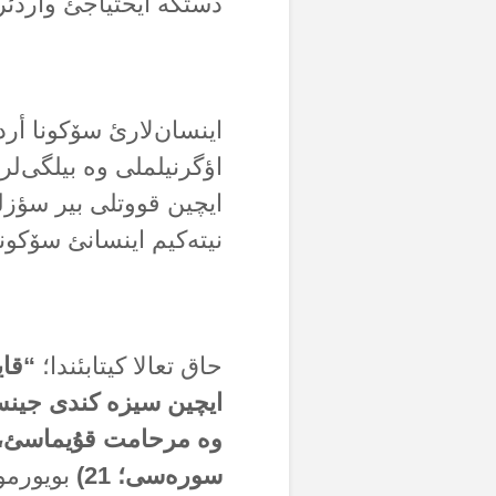
دستگە ایحتیاجئ واردئر
اینسان‌لارئ سۆکونا أردی
اؤگرنیلملی وە بیلگی‌لر
ایچین قووتلی بیر سؤزلش
نیتەکیم اینسانئ سۆکونا 
حاق تعالا کیتابئندا؛
“قای
ایچین سیزە کندی جینس
وە مرحامت قۇیماسئ، اۇ
سورەسی؛
21
)
بویورمو