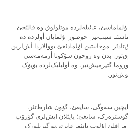
لماماسئ، عائیلەلردە موتلولوق وە قالئجئ
سئنا سبب‌تیر. حوضور اۇلمایان أولردە دە
تادئر. موحاببتین اۇلمادئغئ یووالاردا أش‌لرین
یۇق‌تور. بدن وە روحون سۆکونا أرمەمەسی
روما گتیرمیش‌تیر. وە أولیلیک‌لردە بۆیۆک
وش‌تور.
یچین سەوگی، سایغئ، گۆون شارط‌تئر.
 گؤسترەرک، سایغئ؛ یاپئلان ایش‌لری گؤرۆپ
مراقلئ اۇلوپ تانئما غایرتی‌نە گیریلەرک