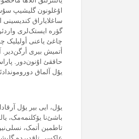
یالنئزلئق آللاها ماحصو
اۇغلونون گلیشیپ سۇسیا
ساغلایاراق کندیسینی ای
گؤرە ایستک‌لری واردئر
چاغئ یاعنی أولیلیک چا
أتمیش بیری أرگن‌دیر. آ
حاققئ اۇنون‌دور. پاراس
یۇل آلماق دوروموندادئر
یۇل، ایی بیر یۇل آرقادا
باشئ‌نا یۆکلنمەمک، یال
تاطمین أتمک، نسلی‌نین
عاکسی تاقدیردە گلیشن 