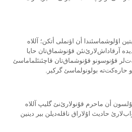
تین اۇلوشماسئندا أن اؤنملی أتکن؛ آللاە
دە آرقاداش‌لارئ‌نئن قۇنوشماق‌تان حایا
ت‌لر قۇنوسونو قۇنوشماق‌تان قاچئنئلماماسئ
و حارەکت‌تە بولونولماسئ گرکیر.
لسون أن ماحرم قۇنولارئ‌نئ گلیپ آللاە
‌لارئ حادیث اۇلاراق ناقلەدیلن بیر دینین