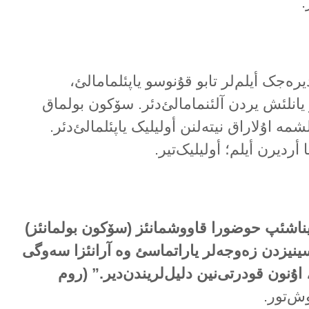
.
رەجک أیلم‌لر تابو قۇنوسو یاپئلمامالئ،
 یانلئش یردن آلئنمامالئ‌دئر. سۆکون بولماق
مە اۇلاراق نیتەلنن أولیلیک یاپئلمالئ‌دئر.
أردیرن أیلم؛ أولیلیک‌تیر.
ناشئپ حوضورا قاووشمانئز (سۆکون بولمانئز)
ینیزدن زەوجەلر یاراتماسئ وە آرانئزا سەوگی
نون قودرتی‌نین دلیل‌لریندن‌دیر.” (روم
ش‌تور.