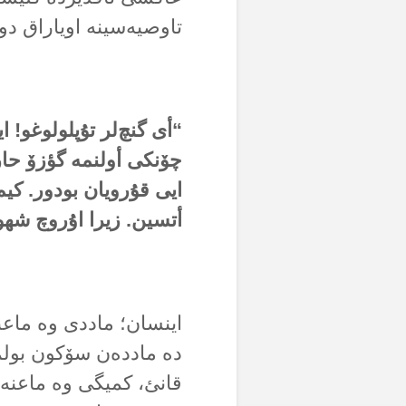
تاوصیەسینە اویاراق دور
“أی گنچ‌لر تۇپلولوغو! 
چۆنکی أولنمە گؤزۆ حار
ایی قۇرویان بودور. کیم
أتسین. زیرا اۇروچ شهوت
اینسان؛ ماددی وە ماعن
دە ماددەن سۆکون بولما
قانئ، کمیگی وە ماعنەو