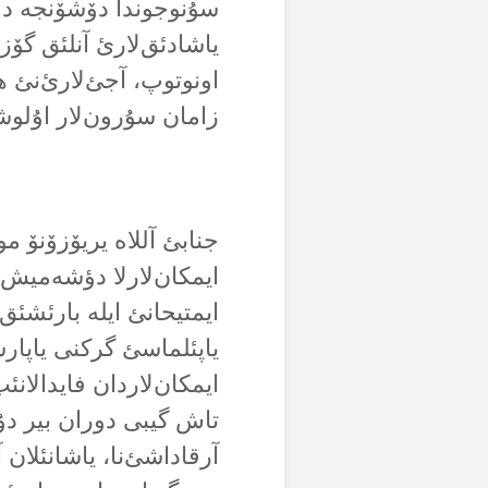
سۇنوجوندا دۆشۆنجە دۆن
یاشادئق‌لارئ آنلئق گۆزل
اونوتوپ، آجئ‌لارئ‌نئ 
زامان سۇرون‌لار اۇلوش
جنابئ آللاە یریۆزۆنۆ م
ایمکان‌لارلا دؤشەمیش‌تی
ایمتیحانئ ایلە بارئشئق
یاپئلماسئ گرکنی یاپارسا
ایمکان‌لاردان فایدالان
تاش گیبی دوران بیر دۇ
آرقاداشئ‌نا، یاشانئلان 