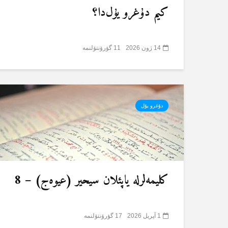
کیم دۇغرو یۇل‌دا؟
14 ژون 2026
11 گؤرۆنتۆلنمە
دۇغرو یۇل
کلیمەلرلە یاپئلان سیحیر (عیوەج) – 8
1 آپریل 2026
17 گؤرۆنتۆلنمە