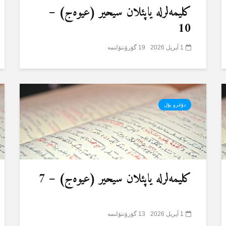
کلیمەلرلە یاپئلان سیحیر (عیوەج) –
10
1 آپریل 2026
19 گؤرۆنتۆلنمە
دۇغرو یۇل
کلیمەلرلە یاپئلان سیحیر (عیوەج) – 7
1 آپریل 2026
13 گؤرۆنتۆلنمە