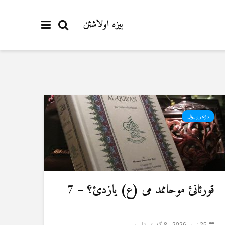
بیزە اولاشئن
دۇغرو یۇل
قورئانئ موحاممد می (ع) یازدئ؟ – 7
25 ژون 2026
8 گؤرۆنتۆلنمە