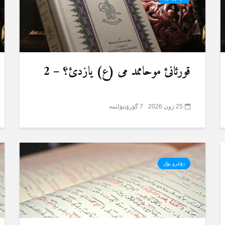
قورئانئ موحاممد می (ع) یازدئ؟ – 2
25 ژون 2026
7 گؤرۆنتۆلنمە
دۇغرو یۇل