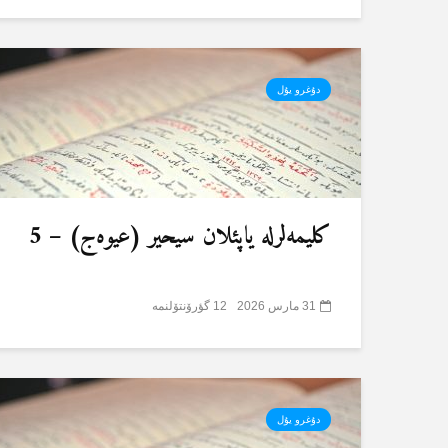
دۇغرو یۇل
کلیمەلرلە یاپئلان سیحیر (عیوەج) – 5
31 مارس 2026
12 گؤرۆنتۆلنمە
دۇغرو یۇل