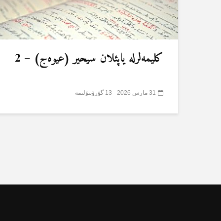
کلیمەلرلە یاپئلان سیحیر (عیوەج) – 2
31 مارس 2026
13 گؤرۆنتۆلنمە