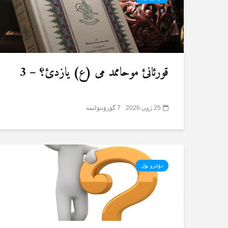
قورئانئ موحاممد می (ع) یازدئ؟ – 3
25 ژون 2026
7 گؤرۆنتۆلنمە
دۇغرو یۇل