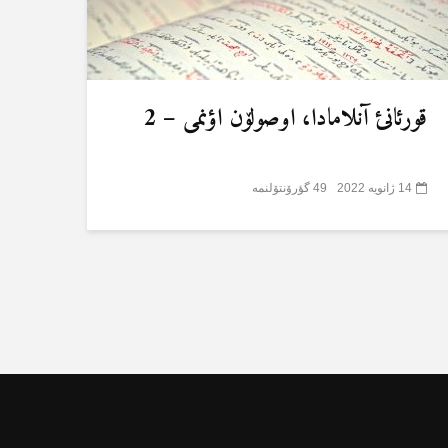
قورئانئ آنلامادا، اوصولۆن اؤنمی – 2
14 ژانویه 2022
49 گؤرۆنتۆلنمە