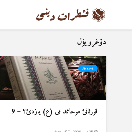
دۇغرو یۇل
دۇغرو یۇل
قورئانئ موحاممد می (ع) یازدئ؟ – 9
25 ژون 2026
7 گؤرۆنتۆلنمە