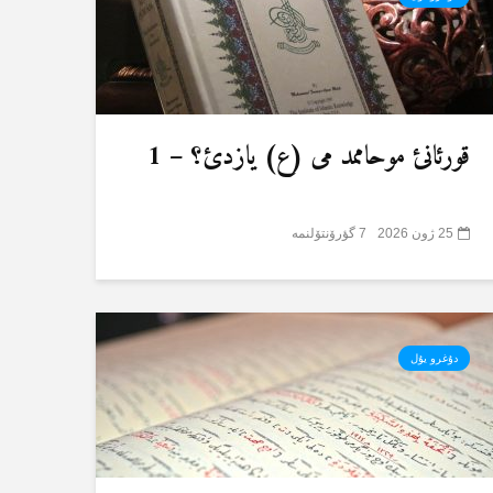
قورئانئ موحاممد می (ع) یازدئ؟ – 1
25 ژون 2026
7 گؤرۆنتۆلنمە
دۇغرو یۇل