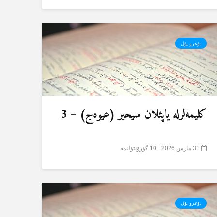
دۇغرو یۇل
کلیمەلرلە یاپئلان سیحیر (عیوەج) – 3
31 مارس 2026
10 گؤرۆنتۆلنمە
دۇغرو یۇل