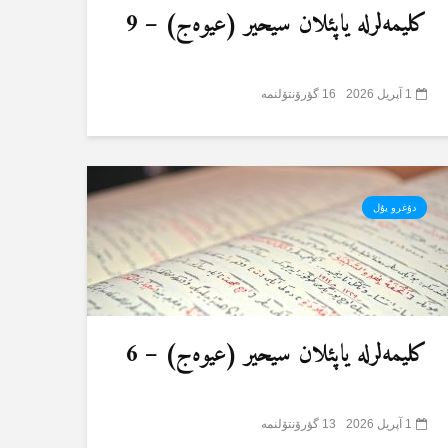
کلیمەلرلە یاپئلان سیحیر (عیوەج) – 9
1 آپریل 2026
16 گؤرۆنتۆلنمە
دۇغرو یۇل
کلیمەلرلە یاپئلان سیحیر (عیوەج) – 6
1 آپریل 2026
13 گؤرۆنتۆلنمە