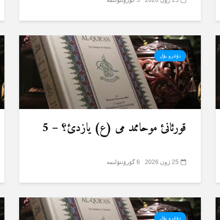
دۇغرو یۇل
قورئانئ موحاممد می (ع) یازدئ؟ – 5
25 ژون 2026
6 گؤرۆنتۆلنمە
دۇغرو یۇل