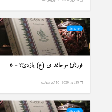
دۇغرو یۇل
قورئانئ موحاممد می (ع) یازدئ؟ – 6
25 ژون 2026
10 گؤرۆنتۆلنمە
دۇغرو یۇل