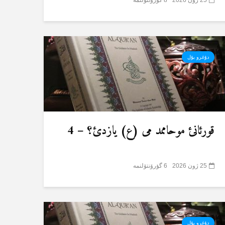
دۇغرو یۇل
قورئانئ موحاممد می (ع) یازدئ؟ – 4
25 ژون 2026
6 گؤرۆنتۆلنمە
دۇغرو یۇل