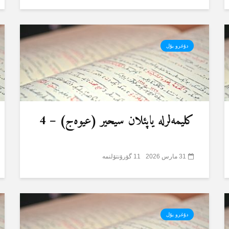
دۇغرو یۇل
کلیمەلرلە یاپئلان سیحیر (عیوەج) – 4
31 مارس 2026
11 گؤرۆنتۆلنمە
دۇغرو یۇل