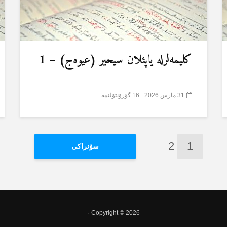
کلیمەلرلە یاپئلان سیحیر (عیوەج) – 1
31 مارس 2026
16 گؤرۆنتۆلنمە
2
1
سۇنراکی
Copyright © 2026 ·