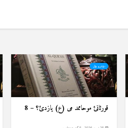
دۇغرو یۇل
قورئانئ موحاممد می (ع) یازدئ؟ – 8
25 ژون 2026
5 گؤرۆنتۆلنمە