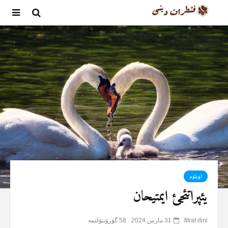
اؤیلۆم
یئپراتئجئ ایمتیحان
fitrat dini
31 مارس 2024
58 گؤرۆنتۆلنمە