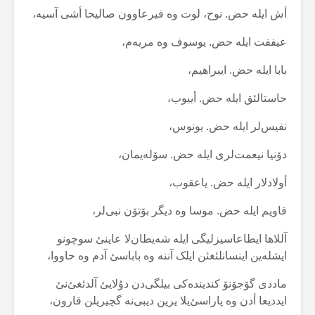
أش ایلە حض. نوح، لوت وە فیرعاوون صالیحا أشی آسیە،
عیففت ایلە حض. یوسوف وە مریەم،
بابا ایلە حض. ایبراهیم،
حاستالئق ایلە حض. أییوب،
نفیس‌لر ایلە حض. یونوس،
دۆنیا نیعمت‌لری ایلە حض. سۆلەیمان،
أولادلار ایلە حض. یاعقوب،
قاویم ایلە حض. موسا وە دیگر بۆتۆن نبی‌لر،
آللاها ایطاعاسیزلیگی ایلە شەیطان‌لا عاینئ سوچونو
ایشلەین اینسانلئغئن ایلک آننە وە باباسئ آدم وە حاووا،
ماددی گۆجۆنۆ کندیندەکی بیلگی‌دن دۇلایئ آلدئغئ‌نئ
ایددیعا أدن وە پاراسئ‌یلا یرین دیبی‌نە گچیریلن قارون،