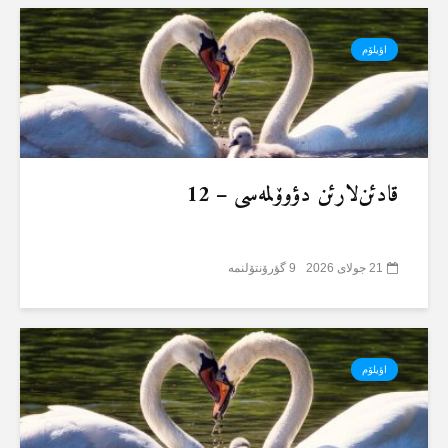
اؤیلۆم
قادئن‌لارئن دؤوۆلمەسی – 12
21 جولای 2026
9 گؤرۆنتۆلنمە
اؤیلۆم