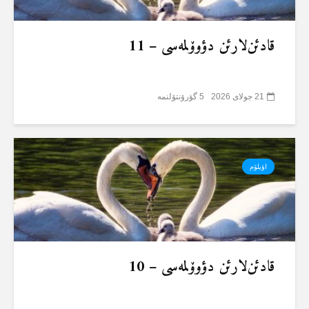
قادئن‌لارئن دؤوۆلمەسی – 11
21 جولای 2026
5 گؤرۆنتۆلنمە
اؤیلۆم
قادئن‌لارئن دؤوۆلمەسی – 10