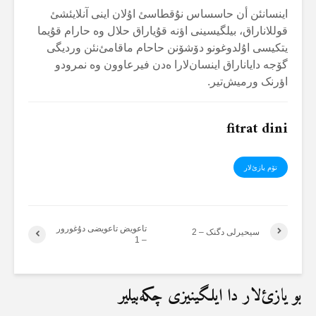
اینسانئن أن حاسساس نۇقطاسئ اۇلان اینی آنلایئشئ
قوللاناراق، بیلگیسینی اؤنە قۇیاراق حلال وە حارام قۇیما
یتکیسی اۇلدوغونو دۆشۆنن حاحام ماقامئ‌نئن وردیگی
گۆجە دایاناراق اینسان‌لارا ەدن فیرعاوون وە نمرودو
اؤرنک ورمیش‌تیر.
fitrat dini
تۆم یازئ‌لار
تاعویض تاعویضی دۇغورور
سیحیرلی دگنک – 2
– 1
بو یازئ‌لار دا ایلگینیزی چکەبیلیر