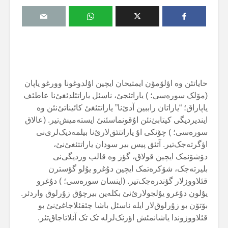
حایاتئن وە اؤلۆمۆن ایمتیحان ایچین اۇلدوغونا وورغو یاپان
(مۆلک سورەسی؛ ) یاراتئجئ، ناسئل یاراتئلدئغئ‌نا عاطئف
یاپاراق؛ “یاراتان راببین آدئ‌نا” یاراتتئغئ کائیناتئ‌نئن وە
ایندیردیگی کیتابئ‌نئن اۇقونماسئنئ ایستەمیش‌تیر. (عالاق
سورەسی؛ ) چۆنکی اۇ یاراتتئق‌لارئ‌نا بیلمەدیک‌لری‌نی
اؤگرتەجک‌تیر. آتئق پیس بیر سودان یاراتتئغئ‌نئ،
دۆشۆنمک ایچین قولاق، گؤز وە قالب وردیگی‌نی
بلیرتەجک، شۆکرەتمک ایچین دۇغرو یۇلو گؤسترن
قئلاووزلار گؤندرەجک‌تیر. (اینسان سورەسی؛ ) دۇغرو
یۇلون دۇغرو یۇلجولارئ‌نئ بکلەین بیرچۇق زۇرلوق واردئر.
بۆتۆن بو زۇرلوق‌لار ایلە ناسئل باشا چئقئلاجاغئ‌نئ بو
قئلاووزوندا یاشانمئش اؤرنک‌لرلە تک تک آنلاتاجاق‌تئر.