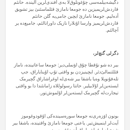
دگیشەبیلمەسی چۇغونلوق‌لا بەی أفندی‌لرین ألیندە. حانئم
قاردش‌لریمیزین دە جومعا نامازئ قئلماسئنئ بیز تشویق
أدەلیم. جومعا نامازئ ایچین جامی‌یە گلن حانئم
قاردش‌لریمیز وارسا اۇنلارا نازیک داورانالئم، جامیع‌دە یر
آچالئم.
دگرلی گنچ‌لر،
بیر دە شو نۇقطا چۇق اؤنملی‌دیر: جومعا ساعاتیندە، ناماز
قئلئنمالئ‌دئر. ایچینیزدن بو واقتی تۇپ اۇینایاراق، جپ
تلەفۇنویلا وەیا باشقا بیر شەی‌لە اوغراشاراق گچیرمک
ایستەین‌لر اۇلابیلیر. حاتتا رسولوللاە زامانئندا دا بو واقتی
تیجارت‌لە گچیرمک ایستەین‌لر اۇلموش‌تور.
بونون اۆزەری‌نە جومعا سورەسیندەکی اۇقودوغوموز
آیت‌لر اینمیش‌تیر. یاعنی جومعا نامازئ واقتیندە، باشقا بیر
شەی‌لە اوغراشماماق أن دۇغروسودور.