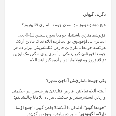
دگرلی گنچ‌لر،
هیچ دۆشۆندۆنۆز مۆ، نەدن جومعا نامازئ قئلیۇروز؟
قۇنوشمامئزئن باشئندا، جومعا سورەسینین 11-9-نجی
آیت‌لری‌نی اۇقودوق. بو آیت‌لردە آللاە تعالا، قادئن أرکک
هرکسە جومعا نامازئ‌نئ فارض قئلمئش‌تئر. بیزلر دە هر
جومعا قورئانئ کریم‌دەکی بو أمری یری‌نە گتیرمک ایچین
تۇپلانیۇروز وە تۇپلانمایا دوام أدەجگیز اینشاللاە.
پکی جومعا نامازئ‌نئن آماجئ نەدیر؟
ألبتتە آللاە تعالانئن فارض قئلدئغئ هر شەیین بیر حیکمتی
واردئر. ایستەرسنیز بو حیکمتی بیز دە آنلامایا چالئشالئم:
“
جومعا گۆنۆ
“، آدئندان دا آنلاشئلاجاغئ گیبی؛ “
جمع اۇلما،
تۇپلانما گۆنۆدۆر
“. سیز دە بیلیۇرسونوز، بو گۆن‌دە