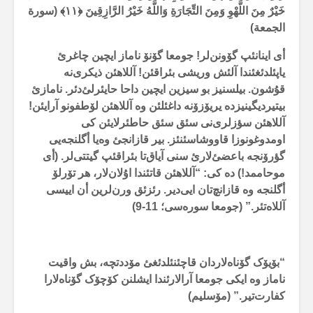
خَيْرٌ مِنَ اللَّهْوِ وَمِنَ التِّجَارَةِ وَاللَّهُ خَيْرُ الرَّازِقِينَ ﴿۱۱﴾ (سورة
الجمعة)
أی اینانئپ گۆونن‌لر! جومعا گۆنۆ ناماز ایچین چاغرئ
یاپئلدئغئندا آلئش وریشی بئراقئن! آللاهئن ذیکری‌نە
قۇشون. بیلسنیز بو سیزین ایچین داحا حایئرلئ‌دئر. نامازئ
بیتیردیگینیزدە یریۆزۆنە داغئلئن وە آللاهئن لۆطفونو آرایئن!
آللاهئن سؤزلری‌نی سئق سئق حاطئرلایئن کی
اومدوغونوزا قاووشاسئنئز. بیر قازانجئ وەیا أگلنجەیی
گؤرۆنجە باعضئ‌لارئ سنی آیاق‌تا بئراقئپ گیتتی‌لر. (أی
موحاممد!) دە کی: “آللاهئن قاتئندا اۇلان‌لار، هر تۆرلۆ
أگلنجە وە قازانچ‌تان ایی‌دیر. رئزئق ورن‌لرین أن اییسی
آللاەتئر.” (جومعا سورەسی؛ 11-9)
“بۆیۆک گۆناەلاردان قاچئنئلدئغئ مۆددتچە، بش واقیت
ناماز وە ایکی جومعا آرالارئندا ایشلنن کۆچۆک گۆناەلارا
کفارت‌تیر.” (مۆسلیم)