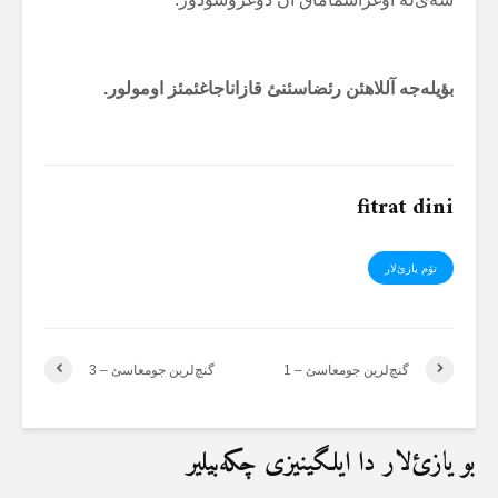
بؤیلەجە آللاهئن رئضاسئنئ قازاناجاغئمئز اومولور.
fitrat dini
تۆم یازئ‌لار
گنچ‌لرین جومعاسئ – 1
گنچ‌لرین جومعاسئ – 3
بو یازئ‌لار دا ایلگینیزی چکەبیلیر