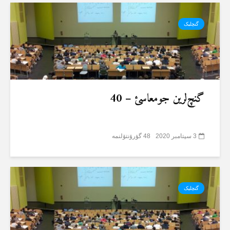
گنچلیک
گنچ‌لرین جومعاسئ – 40
3 سپتامبر 2020
48 گؤرۆنتۆلنمە
گنچلیک