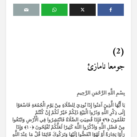
(2)
جومعا نامازئ
بِسْمِ اللَّهِ الرَّحْمَنِ الرَّحِيمِ
يَا أَيُّهَا الَّذِينَ آمَنُوا إِذَا نُودِيَ لِلصَّلَاةِ مِنْ يَوْمِ الْجُمُعَةِ فَاسْعَوْا
إِلَى ذِكْرِ اللَّهِ وَذَرُوا الْبَيْعَ ذَلِكُمْ خَيْرٌ لَكُمْ إِنْ كُنْتُمْ
تَعْلَمُونَ ﴿۹﴾ فَإِذَا قُضِيَتِ الصَّلَاةُ فَانْتَشِرُوا فِي الْأَرْضِ وَابْتَغُوا
مِنْ فَضْلِ اللَّهِ وَاذْكُرُوا اللَّهَ كَثِيرًا لَعَلَّكُمْ تُفْلِحُونَ ﴿۱۰﴾ وَإِذَا
رَأَوْا تِجَارَةً أَوْ لَهْوًا انْفَضُّوا إِلَيْهَا وَتَرَكُوكَ قَائِمًا قُلْ مَا عِنْدَ اللَّهِ