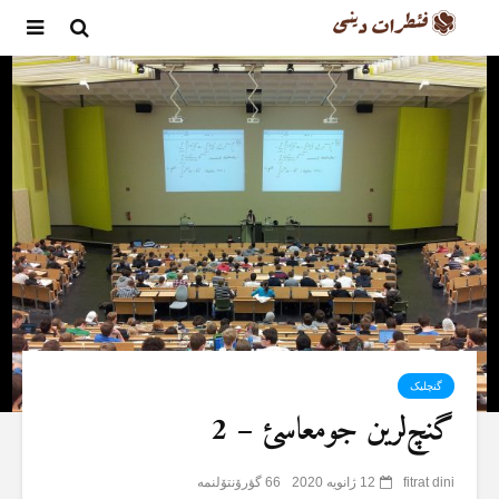
گنچلیک
گنچ‌لرین جومعاسئ – 2
fitrat dini
12 ژانویه 2020
66 گؤرۆنتۆلنمە