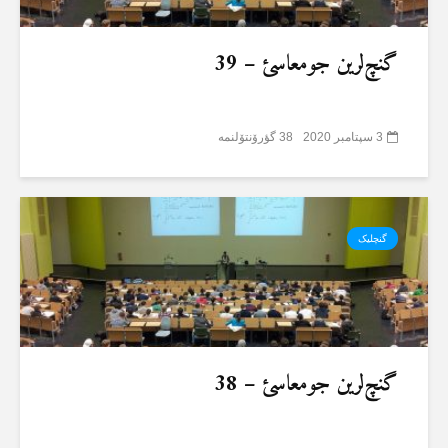
گنچ‌لرین جومعاسئ – 39
3 سپتامبر 2020
38 گؤرۆنتۆلنمە
گنچلیک
گنچ‌لرین جومعاسئ – 38