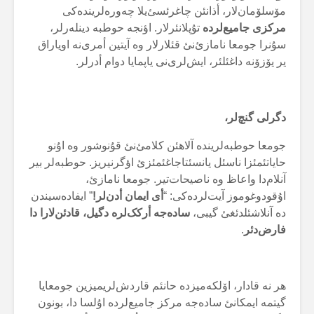
مۆسلۆمان‌لار، أذانئن چاغرئسئ‌یلا چەورەلریندەکی
مرکزی جامیع‌لردە
تۇپلانئرلار. اؤنجە حوطبە دینلەرلر،
سۇنرا جومعا نامازئ‌نئ قئلارلار وە آیتین أمری‌نە اویاراق
یر یۆزۆنە داغئلئر، ایش‌لری‌نی یاپمایا دوام أدرلر.
دگرلی گنچ‌لر،
جومعا حوطبەلریندە آلاهئن کلامئ‌نئ قۇنوشور وە اۇنو
حایاتئمئزا ناسئل یانسئتاجاغئمئزئ اؤگرنیریز. حوطبەلر بیر
آنلام‌دا واعاظ وە ناصیحات‌تیر. جومعا نامازئ،
اۇقودوغوموز آیت‌لردەکی: “
أی ایمان أدن‌لر!
” ایفادەسیندن
دە آنلاشئلدئغئ گیبی،
سادەجە أرکک‌لرە دگیل، قادئن‌لارا دا
فارض‌دئر
.
هر نە قادار، اۆلکەمیزدە حانئم قاردش‌لریمیزین جومعایا
گیتمە ایمکانئ سادەجە مرکز جامیع‌لردە اۇلسا دا، بونون