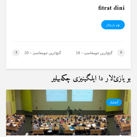
fitrat dini
تۆم یازئ‌لار
گنچ‌لرین جومعاسئ – 18
گنچ‌لرین جومعاسئ – 20
بو یازئ‌لار دا ایلگینیزی چکەبیلیر
گنچلیک