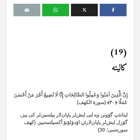
(19)
کالیتە
إِنَّ الَّذِينَ آمَنُوا وَعَمِلُوا الصَّالِحَاتِ إِنَّا لَا نُضِيعُ أَجْرَ مَنْ أَحْسَنَ
عَمَلًا ﴿
۳۰
﴾
(سورة الکهف)
اینانئپ گۆونن وە ایی ایش‌لر یاپان‌لار بیلسین‌لر کی بیز،
گۆزل ایش‌لر یاپان‌لارئن اؤدۆلۆنۆ أکسیلتمەییز. (کهف
سورەسی؛
30
)