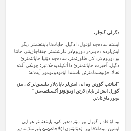
دگرلی گنچ‌لر،
ایشتە سادەجە اۇقول‌دا دگیل، حایات‌تا یاپتئغئمئز دیگر
ایش‌لردە دە بنزەر دوروم‌لار قارشئمئزا چئقاجاق‌تئر. حاتتا
بو دوروم‌لارداکی طاورئمئز، سادەجە دۆنیا حایاتئمئزئ
دگیل، آحیرت حایاتئمئزئ دا أتکیلەیەجک‌تیر؛ چۆنکی آللاە
تعالا، قۇنوشمامئزئن باشئندا اۇقودوغوموز آیت‌تە:
“اینانئپ گۆونن وە ایی ایش‌لر یاپان‌لار بیلسین‌لر کی بیز،
گۆزل ایش‌لر یاپان‌لارئن اؤدۆلۆنۆ أکسیلتمەییز.”
بویورماق‌تادئر.
بو، اۇ قادار گۆزل بیر مۆژدەدیر کی، یاپتئغئمئز هر ایی
ایشین موطلاقا بیر اؤدۆلۆنۆن اۇلاجاغئ‌نئ بلیرتمک‌تەدیر.