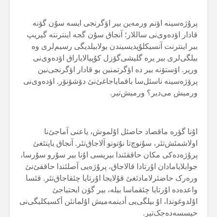
پرۇژەسینە اؤنم ورمەین بیر اؤگرنجی ایسە سۇن گۆنە
قادار اؤدەوی‌نی ساللار؛ آنجاق سۇن گجە اینترنتە گیریپ
بیر اینترنت آنسیکلۇپدیسیندن بولابیلدیگی رسیم‌لری وە
بیلگی‌لری بیر یرە گلیشی‌گۆزل کۇپیالایاراق اؤدەوی‌نی
وریر. اۆستۆنە بیر دە اؤگرتمنین بو قادار اؤگرنجی‌نین
پرۆژەسینە ناسئل‌سا باقمایاجاغئ‌نئ دۆشۆنۆر. اؤدەوی‌نی
ورمیش می‌دیر؟ ورمیش‌تیر.
اۇنا گؤرە ماقصاد حاصئل اۇلموش، یاعنی آماجئ‌نا
اولاشمئش‌تئر، سۇنوچ‌تا نۇتونو آلاجاق‌تئر. آنجاق یاپتئغئ
پرۇژەدەکی مکان حاققئندا بیریسی اۇنا بیر سۇرو سۇرسا،
جوابلایامادان اۇرتادا قالاجاق، پرۇژەیی آصلئندا حاققئ‌نئ
ورەرک حاضئرلامادئغئ قۇلایجا اۇرتایا چئقاجاق‌تئر. قئسا
واعدەدە اۇرتایا چئقماسا بیلە، بیر گۆن ایحتیاجئ
اۇلدوغوندا، اۇ بیلگی‌یی أدینمەمیش اۇلمانئن أکسیکلیگی‌نی
حیسسەدەجک‌تیر.