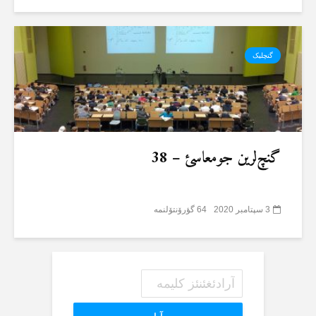
گنچلیک
گنچ‌لرین جومعاسئ – 38
3 سپتامبر 2020
64 گؤرۆنتۆلنمە