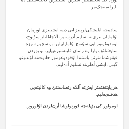
بلیرلەیەجک‌تیر.
سادەجە ایلیشکی‌لرینیز ایی دییە ایشینیزی اوزمان
اۇلمایان بیری‌نە تسلیم أدرسنیز، آلاجاغئنئز سۇنوچ،
اومدوغونوز ایی سۇنوچ اۇلمایابیلیر. بو سچیم سیزە،
سایغئنلئق، پارا وە زامان قایبەتتیرەبیلیر. بو یۆزدن،
قۇنوشمامئزئن باشئندا اۇقودوغوموز حادیث‌تە اۇلدوغو
گیبی، ایشی أهلی‌نە تسلیم أدەلیم.
هر یاپتئغئمئز ایش‌تە آللاە رئضاسئنئ وە کالیتەیی
هدفلەیەلیم.
اومولور کی بؤیلەجە قورتولوشا أرن‌لردن اۇلوروز.