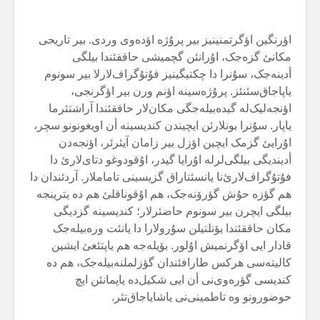
اؤرنگین اؤگرتمنینیز بیر پرۇژە اؤدەوی وردی. بیر تاریحی
مکانئ گزەجک، اۇرانئن گچمیشی حاققئندا بیلگی
أدینەجک، سۇنرا دا چکتیگینیز فۇتۇگراف‌لارلا بیر سونوم
یاپاجاق‌سئنئز. پرۇژەسینە اؤنم ورن بیر اؤگرنجی،
اؤنجەلیک‌لە گیدەبیلەجگی مکان‌لار حاققئندا آراشتئرما
یاپار. سۇنرا بونلارئن ایچیندن کندیسینە أن اویغونونو سچر،
اۇرایئ گزمک ایچین اؤزل بیر زامان آیئرئر، اؤنجەدن
أدیندیگی بیلگی‌لرلە اۇرایا گیدر، اۇقودوغو دتای‌لارئ دا
فۇتۇگراف‌لارئ‌نا یانسئتاراق گزیسینی تاماملار. آردئندان دا
هم گؤزە حۇش گؤرۆنەجک، هم اۇقوناقلئ هم دە یترینجە
بیلگی ایچرن بیر سونوم حاضئرلار؛ کندیسینە گزدیگی
مکان حاققئندا یؤنلتیلن سۇرولارا دا یانئت ورەبیلەجک
قادار ایی اؤگرنمیش اۇلور. بؤیلەجە هم یاپتئغئ ایشین
کالیتەسی هرکس طارافئندان گؤزلملنەبیلەجک، هم دە
کندیسی گؤرەوی‌نی أن ایی شکیل‌دە یاپمانئن ایچ
حوضورونو وە تاطمینی‌نی یاشایاجاق‌تئر.