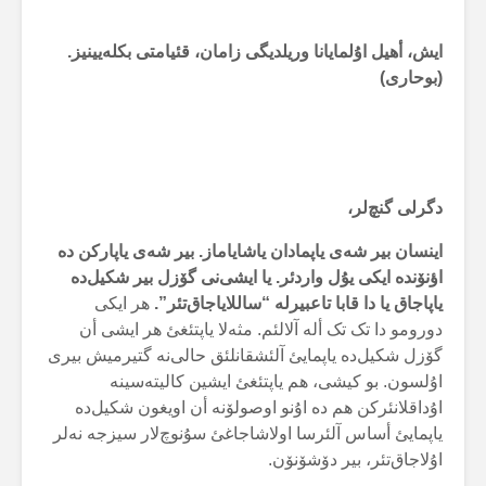
ایش، أهیل اۇلمایانا وریلدیگی زامان، قئیامتی بکلەیینیز.
(بوحاری)
دگرلی گنچ‌لر،
اینسان بیر شەی یاپمادان یاشایاماز. بیر شەی یاپارکن دە
اؤنۆندە ایکی یۇل واردئر. یا ایشی‌نی گۆزل بیر شکیل‌دە
یاپاجاق یا دا قابا تاعبیرلە “ساللایاجاق‌تئر”.
هر ایکی
دورومو دا تک تک ألە آلالئم. مثەلا یاپتئغئ هر ایشی أن
گۆزل شکیل‌دە یاپمایئ آلئشقانلئق حالی‌نە گتیرمیش بیری
اۇلسون. بو کیشی، هم یاپتئغئ ایشین کالیتەسینە
اۇداقلانئرکن هم دە اۇنو اوصولۆنە أن اویغون شکیل‌دە
یاپمایئ أساس آلئرسا اولاشاجاغئ سۇنوچ‌لار سیزجە نەلر
اۇلاجاق‌تئر، بیر دۆشۆنۆن.