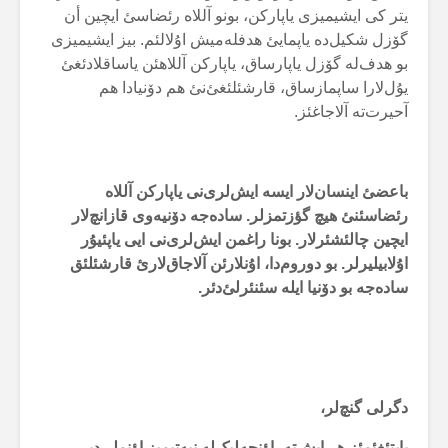
یتر کی ایشیمیزی یاپارکن، بونو آللاە رئضاسئ ایچین أن
گۆزل شکیل‌دە یاپمایئ هدفلەمیش اۇلالئم. بیز ایشیمیزی
بو هدف‌لە گۆزل یاپارساق، یاپارکن آللاهئن یاساقلادئغئ
یۇل‌لارا ساپمازساق، قارشئلئغئ‌نئ هم دۆنیادا هم
آحیرت‌تە آلاجاغئز.
باعضئ اینسان‌لار ایسە ایش‌لری‌نی یاپارکن آللاە
رئضاسئنئ هیچ گؤزتمزلر. سادەجە دۆنیەوی قازانچ‌لار
ایچین چالئشئرلار. بونا راغمن ایش‌لری‌نی ایی یاپئیۇر
اۇلابیلیرلر. بو دوروم‌دا، اۇنلارئن آلاجاق‌لارئ قارشئلئق
سادەجە بو دۆنیا ایلە سئنئرلئ‌دئر.
دگرلی گنچ‌لر،
یاپتئغئمئز هر ایش‌تە، اؤنجەلیک‌لە نیەتیمیز اؤنملی‌دیر.