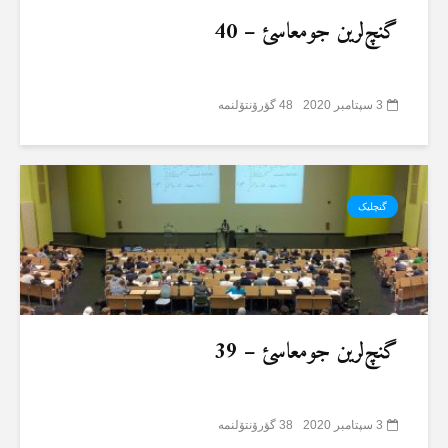
گنچ‌لرین جومعاسئ – 40
3 سپتامبر 2020
48 گؤرۆنتۆلنمە
گنچلیک
گنچ‌لرین جومعاسئ – 39
3 سپتامبر 2020
38 گؤرۆنتۆلنمە