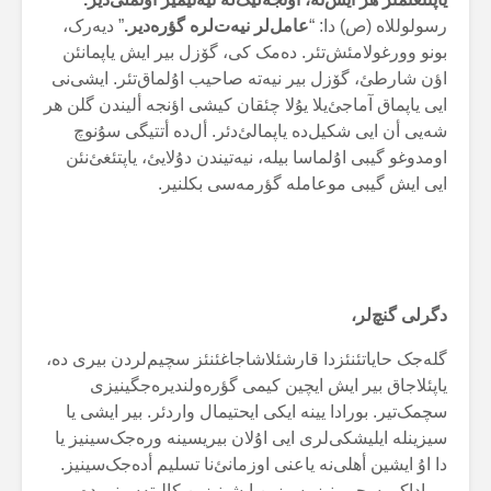
رسولوللاە (ص) دا: “
عامل‌لر نیەت‌لرە گؤرەدیر.
” دیەرک،
بونو وورغولامئش‌تئر. دەمک کی، گۆزل بیر ایش یاپمانئن
اؤن شارطئ، گۆزل بیر نیەتە صاحیب اۇلماق‌تئر. ایشی‌نی
ایی یاپماق آماجئ‌یلا یۇلا چئقان کیشی اؤنجە ألیندن گلن هر
شەیی أن ایی شکیل‌دە یاپمالئ‌دئر. أل‌دە أتتیگی سۇنوچ
اومدوغو گیبی اۇلماسا بیلە، نیەتیندن دۇلایئ، یاپتئغئ‌نئن
ایی ایش گیبی موعاملە گؤرمەسی بکلنیر.
دگرلی گنچ‌لر،
گلەجک حایاتئنئزدا قارشئلاشاجاغئنئز سچیم‌لردن بیری دە،
یاپئلاجاق بیر ایش ایچین کیمی گؤرەولندیرەجگینیزی
سچمک‌تیر. بورادا یینە ایکی ایحتیمال واردئر. بیر ایشی یا
سیزینلە ایلیشکی‌لری ایی اۇلان بیریسینە ورەجک‌سینیز یا
دا اۇ ایشین أهلی‌نە یاعنی اوزمانئ‌نا تسلیم أدەجک‌سینیز.
بوراداکی سچیمینیز، سیزین ایشینیزین کالیتەسینی دە