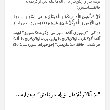
بؤیلە بیر وارلئق‌تئر کی، آللاها بیلە دین اؤگرتمەیە
قالقئشابیلییۇر:
قُلْ أَتُعَلِّمُونَ اللَّهَ بِدِينِكُمْ وَاللَّهُ يَعْلَمُ مَا فِي السَّمَاوَاتِ وَمَا
فِي الْأَرْضِ وَاللَّهُ بِكُلِّ شَيْءٍ عَلِيمٌ
﴿۱۶﴾ (سورة الحجرات)
دە کی: “دینینیزی آللاها سیز می اؤگرتەجک‌سینیز؟ اۇیسا
آللاە گؤک‌لردە اۇلان‌لارئ دا بیلیر، یردە اۇلان‌لارئ دا. آللاە
هر شەیی حاققئ‌یلا بیلن‌دیر.” (حوجورات سورەسی؛ 16)
“بیز آتالارئمئزدان بؤیلە دویمادئق” دیەن‌لرە…