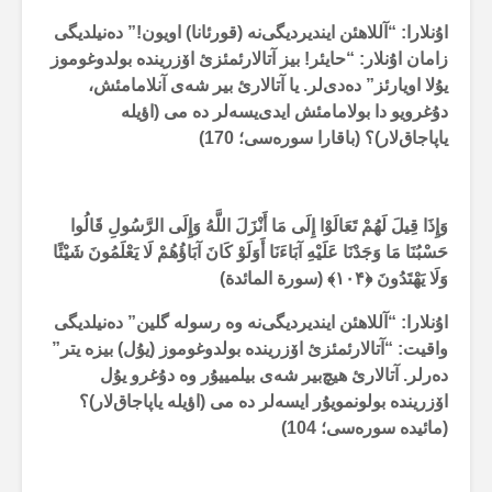
اۇنلارا: “آللاهئن ایندیردیگی‌نە (قورئانا) اویون!” دەنیلدیگی
زامان اۇنلار: “حایئر! بیز آتالارئمئزئ اۆزریندە بولدوغوموز
یۇلا اویارئز” دەدی‌لر. یا آتالارئ بیر شەی آنلامامئش،
دۇغرویو دا بولامامئش‌ ایدی‌یسەلر دە می (اؤیلە
یاپاجاق‌لار)؟ (باقارا سورەسی؛ 170)
وَإِذَا قِيلَ لَهُمْ تَعَالَوْا إِلَى مَا أَنْزَلَ اللَّهُ وَإِلَى الرَّسُولِ قَالُوا
حَسْبُنَا مَا وَجَدْنَا عَلَيْهِ آبَاءَنَا أَوَلَوْ كَانَ آبَاؤُهُمْ لَا يَعْلَمُونَ شَيْئًا
وَلَا يَهْتَدُونَ
﴿۱۰۴﴾ (سورة المائدة)
اۇنلارا: “آللاهئن ایندیردیگی‌نە وە رسولە گلین” دەنیلدیگی
واقیت: “آتالارئمئزئ اۆزریندە بولدوغوموز (یۇل) بیزە یتر”
دەرلر. آتالارئ هیچ‌بیر شەی بیلمییۇر وە دۇغرو یۇل
اۆزریندە بولونمویۇر ایسەلر دە می (اؤیلە یاپاجاق‌لار)؟
(مائیدە سورەسی؛ 104)