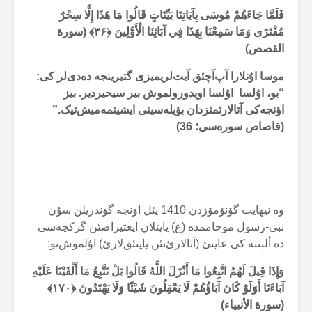
فَلَمَّا جَاءَهُمْ مُوسَى بِآيَاتِنَا بَيِّنَاتٍ قَالُوا مَا هَذَا إِلَّا سِحْرٌ
مُفْتَرًى وَمَا سَمِعْنَا بِهَذَا فِي آبَائِنَا الْأَوَّلِينَ
﴿۳۶﴾ (سورة
القصص)
موسا اۇنلارا آپ‌آچئق آیت‌لریمیزی گتیرینجە دەدی‌لر کی:
“بو، اۇلسا اۇلسا اویدورولموش بیر سیحیردیر. بیز
اؤنجەکی آتالارئمئزدان بؤیلەسینی ایشیتمەمیش‌تیک.”
(قاصاص سورەسی؛ 36)
وە نیهایت گۆنۆمۆزدن 1410 یئل اؤنجە گؤندریلن سۇن
نبی-رسول موحاممدە (ع) یاپئلان ایعتیراضئن گرکچەسی
دە ألبتتە کی عاینئ (آتالارئ‌نئن یاپتئق‌لارئ) اۇلموش‌تو:
وَإِذَا قِيلَ لَهُمُ اتَّبِعُوا مَا أَنْزَلَ اللَّهُ قَالُوا بَلْ نَتَّبِعُ مَا أَلْفَيْنَا عَلَيْهِ
آبَاءَنَا أَوَلَوْ كَانَ آبَاؤُهُمْ لَا يَعْقِلُونَ شَيْئًا وَلَا يَهْتَدُونَ
﴿۱۷۰﴾
(سورة الأنبیاء)