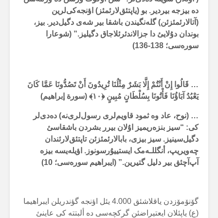
دە بیزجە بیردیر. بو (یاپتئق‌لارئمئز) اؤنجەکی‌لرین
(آتالارئمئزئن) گلەنگیندن باشقا بیر شەی دگیل‌دیر. بیز،
بوندان دۇلایئ دا جزالاندئرئلاجاق دگیلیز.” (شوعارا
سورەسی؛ 138-136)
… قَالُوا إِنْ أَنْتُمْ إِلَّا بَشَرٌ مِثْلُنَا تُرِيدُونَ أَنْ تَصُدُّونَا عَمَّا كَانَ
يَعْبُدُ آبَاؤُنَا فَأْتُونَا بِسُلْطَانٍ مُبِينٍ
﴿۱۰﴾ (سورة إبراهیم)
… (نوح، عاد وە ثمود قاویم‌لری رسول‌لری‌نە) دەدی‌لر
کی: “سیز بنزەریمیز اۇلان بیرر بشردن باشقاسئ
دگیل‌سینیز. سیز بیزی، بابالارئمئزئن تاپتئق‌لارئندان
چەویریپ، أنگللـەمک ایستییۇرسونوز. اؤیلەیسە بیزە
آپ‌آچئق بیر دلیل گتیرین.” (ایبراهیم سورەسی؛ 10)
گۆنۆمۆزدن یاقلاشئق 4.000 یئل اؤنجە گؤندریلن ایبراهیما
(ع) یاپئلان ایعتیراضئن گرکچەسی دە ألبتتە کی عاینئ