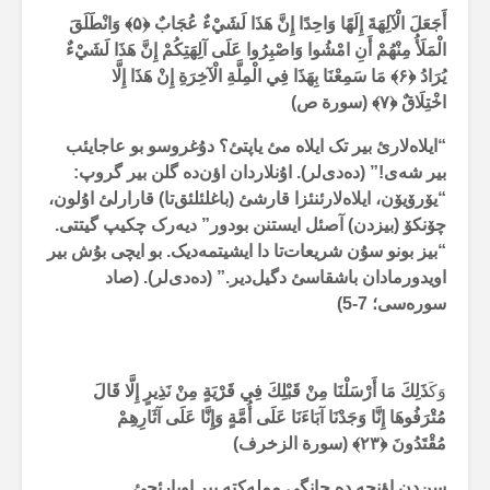
أَجَعَلَ الْآلِهَةَ إِلَهًا وَاحِدًا إِنَّ هَذَا لَشَيْءٌ عُجَابٌ
﴿۵﴾ وَانْطَلَقَ
الْمَلَأُ مِنْهُمْ أَنِ امْشُوا وَاصْبِرُوا عَلَى آلِهَتِكُمْ إِنَّ هَذَا لَشَيْءٌ
يُرَادُ ﴿۶﴾ مَا سَمِعْنَا بِهَذَا فِي الْمِلَّةِ الْآخِرَةِ إِنْ هَذَا إِلَّا
اخْتِلَاقٌ ﴿۷﴾ (سورة ص)
“ایلاەلارئ بیر تک ایلاە مئ یاپتئ؟ دۇغروسو بو عاجایئب
بیر شەی!” (دەدی‌لر). اۇنلاردان اؤن‌دە گلن بیر گروپ:
“یۆرۆیۆن، ایلاەلارئنئزا قارشئ (باغلئلئق‌تا) قارارلئ اۇلون،
چۆنکۆ (بیزدن) آصئل ایستنن بودور” دیەرک چکیپ گیتتی.
“بیز بونو سۇن شریعات‌تا دا ایشیتمەدیک. بو ایچی بۇش بیر
اویدورمادان باشقاسئ دگیل‌دیر.” (دەدی‌لر). (صاد
سورەسی؛ 7-5)
وَكَ
ذَلِكَ مَا أَرْسَلْنَا مِنْ قَبْلِكَ فِي قَرْيَةٍ مِنْ نَذِيرٍ إِلَّا قَالَ
مُتْرَفُوهَا إِنَّا وَجَدْنَا آبَاءَنَا عَلَى أُمَّةٍ وَإِنَّا عَلَى آثَارِهِمْ
مُقْتَدُونَ
﴿۲۳﴾ (سورة الزخرف)
سن‌دن اؤنجە دە حانگی مملەکتە بیر اویارئجئ