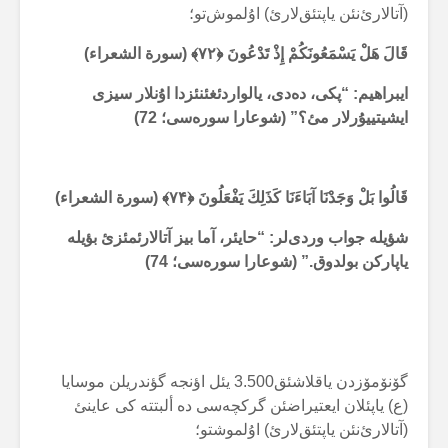
(آتالارئ‌نئن یاپتئق‌لارئ) اۇلموش‌تو؛
قَالَ هَلْ يَسْمَعُونَكُمْ إِذْ تَدْعُونَ
﴿۷۲﴾ (سورة الشعراء)
ایبراهیم: “پکی، دەدی، یالواردئغئنئزدا اۇنلار سیزی
ایشیتییۇرلار مئ؟” (شوعارا سورەسی؛ 72)
قَالُوا بَلْ وَجَدْنَا آبَاءَنَا كَذَلِكَ يَفْعَلُونَ
﴿۷۴﴾ (سورة الشعراء)
شؤیلە جواب وردی‌لر: “حایئر، آما بیز آتالارئمئزئ بؤیلە
یاپارکن بولدوق.” (شوعارا سورەسی؛ 74)
گۆنۆمۆزدن یاقلاشئق3.500 یئل اؤنجە گؤندریلن موسایا
(ع) یاپئلان ایعتیراضئن گرکچەسی دە ألبتتە کی عاینئ
(آتالارئ‌نئن یاپتئق‌لارئ) اۇلموشتو؛