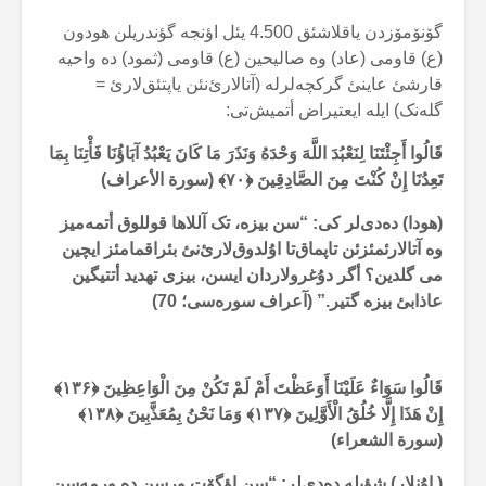
گۆنۆمۆزدن یاقلاشئق 4.500 یئل اؤنجە گؤندریلن هودون
(ع) قاومی (عاد) وە صالیحین (ع) قاومی (ثمود) دە واحیە
قارشئ عاینئ گرکچەلرلە (آتالارئ‌نئن یاپتئق‌لارئ =
گلەنک) ایلە ایعتیراض أتمیش‌تی:
قَالُوا أَجِئْتَنَا لِنَعْبُدَ اللَّهَ وَحْدَهُ وَنَذَرَ مَا كَانَ يَعْبُدُ آبَاؤُنَا فَأْتِنَا بِمَا
تَعِدُنَا إِنْ كُنْتَ مِنَ الصَّادِقِينَ
﴿۷۰﴾ (سورة الأعراف)
(هودا) دەدی‌لر کی: “سن بیزە، تک آللاها قوللوق أتمەمیز
وە آتالارئمئزئن تاپماق‌تا اۇلدوق‌لارئ‌نئ بئراقمامئز ایچین
می گلدین؟ أگر دۇغرولاردان ایسن، بیزی تهدید أتتیگین
عاذابئ بیزە گتیر.” (آعراف سورەسی؛ 70)
قَالُوا سَوَاءٌ عَلَيْنَا أَوَعَظْتَ أَمْ لَمْ تَكُنْ مِنَ الْوَاعِظِينَ
﴿۱۳۶﴾
إِنْ هَذَا إِلَّا خُلُقُ الْأَوَّلِينَ ﴿۱۳۷﴾ وَمَا نَحْنُ بِمُعَذَّبِينَ ﴿۱۳۸﴾
(سورة الشعراء)
( اۇنلار) شؤیلە دەدی‌لر: “سن اؤگۆت ورسن دە ورمەسن