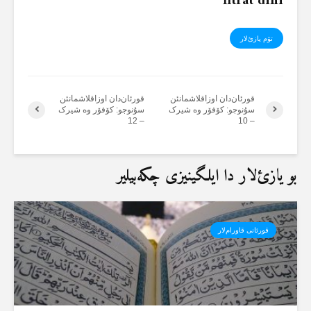
fitrat dini
تۆم یازئ‌لار
قورئان‌دان اوزاقلاشمانئن
قورئان‌دان اوزاقلاشمانئن
سۇنوجو: کۆفۆر وە شیرک
سۇنوجو: کۆفۆر وە شیرک
– 12
– 10
بو یازئ‌لار دا ایلگینیزی چکەبیلیر
قورئانی قاورام‌لار