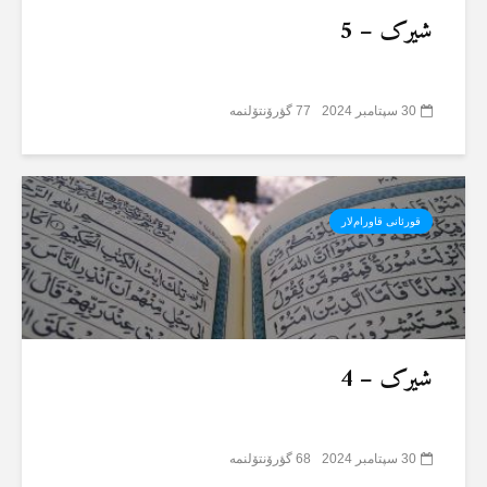
شیرک – 5
30 سپتامبر 2024
77 گؤرۆنتۆلنمە
قورئانی قاورام‌لار
شیرک – 4
30 سپتامبر 2024
68 گؤرۆنتۆلنمە