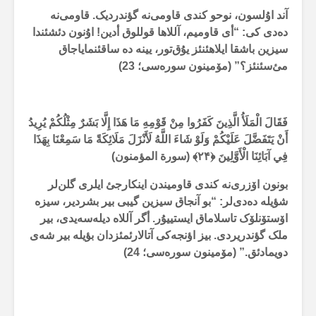
آند اۇلسون، نوحو کندی قاومی‌نە گؤندردیک. قاومی‌نە
دەدی کی: “أی قاومیم، آللاها قوللوق أدین! اۇنون دئشئندا
سیزین باشقا ایلاهئنئز یۇق‌تور، یینە دە ساقئنمایاجاق
مئ‌سئنئز؟” (مۆمینون سورەسی؛ 23)
فَقَالَ الْمَلَأُ الَّذِينَ كَفَرُوا مِنْ قَوْمِهِ مَا هَذَا إِلَّا بَشَرٌ مِثْلُكُمْ يُرِيدُ
أَنْ يَتَفَضَّلَ عَلَيْكُمْ وَلَوْ شَاءَ اللَّهُ لَأَنْزَلَ مَلَائِكَةً مَا سَمِعْنَا بِهَذَا
فِي آبَائِنَا الْأَوَّلِينَ
﴿۲۴﴾ (سورة المؤمنون)
بونون اۆزری‌نە کندی قاومیندن اینکارجئ ایلری گلن‌لر
شؤیلە دەدی‌لر: “بو آنجاق سیزین گیبی بیر بشردیر، سیزە
اۆستۆنلۆک تاسلاماق ایستییۇر. أگر آللاە دیلەسەیدی، بیر
ملک گؤندریردی. بیز اؤنجەکی آتالارئمئزدان بؤیلە بیر شەی
دویمادئق.” (مۆمینون سورەسی؛ 24)