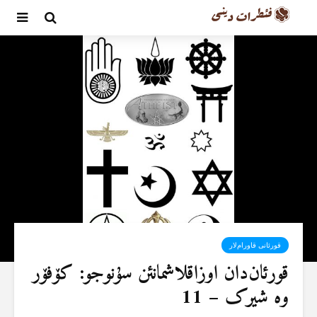
قورئانی قاورام‌لار
قورئان‌دان اوزاقلاشمانئن سۇنوجو: کۆفۆر
وە شیرک – 11