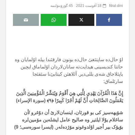
fitrat dini
18 آقوست 2021
45 گؤرۆنتۆلنمە
اۇ حال‌دە ساپتئغئ حال‌دە بونون فارقئندا بیلە اۇلمایان وە
حاتتا کندیسینی هیدایت‌تە سانان‌لاردان اۇلماماق ایچین
یاپئلاجاق شەی بللی‌دیر. آللاهئن کیتابئ‌نا سئقئجا
سارئلماق:
إِنَّ هَذَا الْقُرْآنَ يَهْدِي لِلَّتِي هِيَ أَقْوَمُ وَيُبَشِّرُ الْمُؤْمِنِينَ الَّذِينَ
يَعْمَلُونَ الصَّالِحَاتِ أَنَّ لَهُمْ أَجْرًا كَبِيرًا
﴿۹﴾ (سورة الإسراء)
شۆبهەسیز کی بو قورئان، اینسان‌لارئ أن دۇغرو /أن
ساغلام یۇلا ایلتیر وە صالیح عامل ایشلەین مۆمین‌لرە
بۆیۆک بیر أجیر اۇلدوغونو مۆژدەلەر. (ایسرا سورەسی؛ 9)