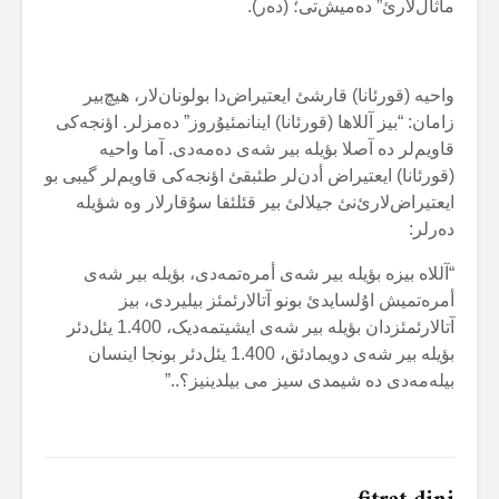
ماثال‌لارئ” دەمیش‌تی؛ (دەر).
واحیە (قورئانا) قارشئ ایعتیراض‌دا بولونان‌لار، هیچ‌بیر
زامان: “بیز آللاها (قورئانا) اینانمئیۇروز” دەمزلر. اؤنجەکی
قاویم‌لر دە آصلا بؤیلە بیر شەی دەمەدی. آما واحیە
(قورئانا) ایعتیراض أدن‌لر طئبقئ اؤنجەکی قاویم‌لر گیبی بو
ایعتیراض‌لارئ‌نئ جیلالئ بیر قئلئفا سۇقارلار وە شؤیلە
دەرلر:
“آللاە بیزە بؤیلە بیر شەی أمرەتمەدی، بؤیلە بیر شەی
أمرەتمیش اۇلسایدئ بونو آتالارئمئز بیلیردی، بیز
آتالارئمئزدان بؤیلە بیر شەی ایشیتمەدیک، 1.400 یئل‌دئر
بؤیلە بیر شەی دویمادئق، 1.400 یئل‌دئر بونجا اینسان
بیلەمەدی دە شیمدی سیز می بیلدینیز؟..”