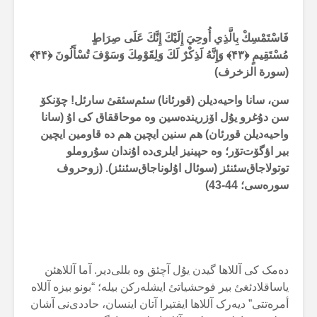
فَاسْتَمْسِكْ بِالَّذِي أُوحِيَ إِلَيْكَ إِنَّكَ عَلَى صِرَاطٍ
مُسْتَقِيمٍ
﴿۴۳﴾ وَإِنَّهُ لَذِكْرٌ لَكَ وَلِقَوْمِكَ وَسَوْفَ تُسْأَلُونَ ﴿۴۴﴾
(سورة الزخرف)
سن، سانا واحیەدیلن (قورئانا) سئم‌سئقئ سارئل! چۆنکۆ
سن دۇغرو یۇل اۆزریندەسین وە موحاققاق کی اۇ (سانا
واحیەدیلن قورئان) هم سنین ایچین هم دە قاومین ایچین
بیر اؤگۆت‌تۆر؛ وە حپینیز ایلری‌دە اۇندان سۇروملو
توتولاجاق‌سئنئز (سوئال اۇلوناجاق‌سئنئز). (زوحروف
سورەسی؛ 44-43)
دەمک کی آللاها گیدن یۇل آچئق وە بللی‌دیر. آما آللاهئن
یاساقلادئغئ بیر فوحشیاتئ ایشلەرکن بیلە؛ “بونو بیزە آللاە
أمرەتتی” دیەرک آللاها ایفتیرا آتان اینسان، حاددی‌نی آشان