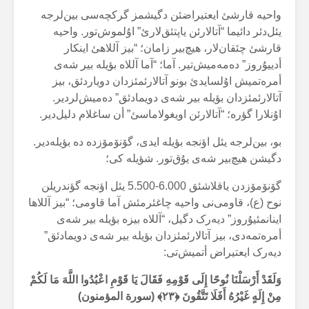
واحیە قارشئ ایعتیراضئن دگیشمز گرکچەسی بین‌لرجە
یئل‌دئر دائیما “آتالارئن یاپتئق‌لارئ” اۇلموش‌تور. واحیە
قارشئ چئقان‌لار، هیچ‌بیر زامان؛ “بیز آللاهئ اینکار
أدییۇروز” دەمەمیش‌تیر. آما؛ “آما آللاە بؤیلە بیر شەی
أمرەتمیش اۇلسایدئ بونو آتالارئمئزدان دویاردئق، بیز
آتالارئمئزدان بؤیلە بیر شەی دویمادئق” دەمیش‌لردیر.
اۇنلارا گؤرە؛ “آتالارئن اویغولاماسئ” أن ساغلام دلیل‌دیر.
بو، بین‌لرجە یئل اؤنجە بؤیلە ایدی، گۆنۆمۆزدە دە بؤیلەدیر.
دگیشن هیچ‌بیر شەی یۇق‌تور. شؤیلە کی؛
گۆنۆمۆزدن یاقلاشئق 6.000-5.500 یئل اؤنجە گؤندریلن
نوح (ع)، قاومی‌نی واحیە چاغئرمئش آما قاومی؛ “بیز آللاها
اینانمئیۇروز” دیەرک دگیل، “آللاە بیزە بؤیلە بیر شەی
أمرەتمەدی، بیز آتالارئمئزدان بؤیلە بیر شەی دویمادئق”
دیەرک ایعتیراض أتمیش‌تی:
وَلَقَدْ أَرْسَلْنَا نُوحًا إِلَى قَوْمِهِ فَقَالَ يَا قَوْمِ اعْبُدُوا اللَّهَ مَا لَكُمْ
مِنْ إِلَهٍ غَيْرُهُ أَفَلَا تَتَّقُونَ
﴿۲۳﴾ (سورة المؤمنون)