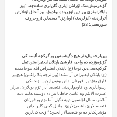
گؤندرمیش‌سک اۇرانئن ایلری گلن‌لری سادەجە: “بیز
بابالارئمئزئ بیر دین اۆزریندە بولدوق، بیز آنجاق اۇنلارئن
أثرلری‌نە (ایزلری‌نە) اویارئز.” دەدی‌لر. (زوحروف
سورەسی؛ 23)
بین‌لرجە یئل‌دئر هیچ دگیشمەین بو گرکچە ألبتتە کی
گۆنۆمۆزدە دە واحیە قارشئ یاپئلان ایعتیراضئن تمل
گرکچەسی‌دیر.
نوحا (ع) یاپئلان ایعتیراض ایلە موحاممدە
(ع) یاپئلان ایعتیراض آراسئندا (بین‌لرجە یئلا راغمن) هیچ‌بیر
فارق یۇق‌تور. قورئان، ذاتن بونون ایچین اؤنجەکی
رسول‌لری وە قاویم‌لری‌نی قئصصا أدر. تۆم بونلارئ، بیزلر
عیبرت آلالئم وە عاینئ حاطایا بیز دە دۆشمەیەلیم دییە
آنلاتئر. ماثال اۇلسون دییە دگیل. آما تۆم بو قورئان
قئصصالارئ باعضئ‌لارئ‌نا ماثال گیبی گلیر. ذاتن
مۆشریک‌لر دە بو قئصصالار ایچین؛ “اؤنجەکی‌لرین