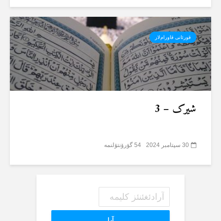
قورئانی قاورام‌لار
شیرک – 3
30 سپتامبر 2024
54 گؤرۆنتۆلنمە
آرا