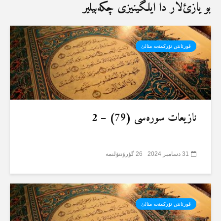
بو یازئ‌لار دا ایلگینیزی چکەبیلیر
قورئانئن تۆرکمنجە مئالئ
نازیعات سورەسی (79) – 2
31 دسامبر 2024
26 گؤرۆنتۆلنمە
قورئانئن تۆرکمنجە مئالئ