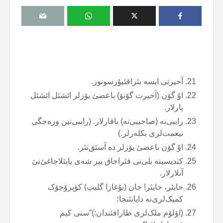
آحیرتی ایسە بئراقئیۇرسونوز.
اۇ گۆن (آحیرت گۆنۆ) باعضئ یۆزلر ائشئل ائشئل
پارلار.
راببی‌نە (صاحیبی‌نە) باقارلار. (راببی‌نین ورەجگی
نیعمت‌لری بکلەرلر.)
اۇ گۆن باعضئ یۆزلر دە آسئق‌تئر.
کندیسینە بلی‌نی قئراجاق بیر شەی یاپئلاجاغئ‌نئ
آنلارلار.
حایئر، حایئر! جان (بۇغازا گلیپ) کؤپرۆجۆک
کمیک‌لری‌نە دایانئنجا؛
(اؤلۆم ملک‌لری طارافئندان:)”سنی کیم