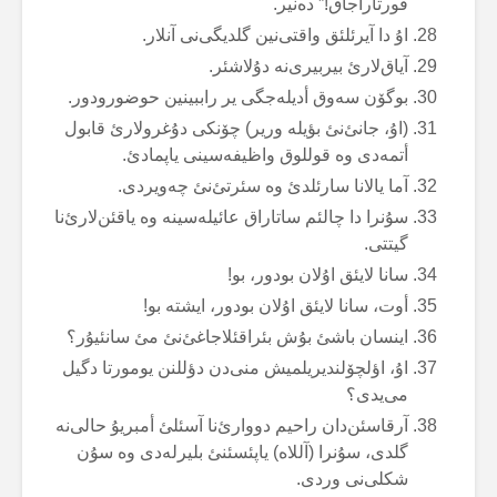
قورتاراجاق!” دەنیر.
اۇ دا آیرئلئق واقتی‌نین گلدیگی‌نی آنلار.
آیاق‌لارئ بیربیری‌نە دۇلاشئر.
بوگۆن سەوق أدیلەجگی یر راببینین حوضورودور.
(اۇ، جانئ‌نئ بؤیلە وریر) چۆنکی دۇغرولارئ قابول
أتمەدی وە قوللوق واظیفەسینی یاپمادئ.
آما یالانا سارئلدئ وە سئرتئ‌نئ چەویردی.
سۇنرا دا چالئم ساتاراق عائیلەسینە وە یاقئن‌لارئ‌نا
گیتتی.
سانا لایئق اۇلان بودور، بو!
أوت، سانا لایئق اۇلان بودور، ایشتە بو!
اینسان باشئ بۇش بئراقئلاجاغئ‌نئ مئ سانئیۇر؟
اۇ، اؤلچۆلندیریلمیش منی‌دن دؤللنن یومورتا دگیل
می‌یدی؟
آرقاسئن‌دان راحیم دووارئ‌نا آسئلئ أمبریۇ حالی‌نە
گلدی، سۇنرا (آللاە) یاپئسئنئ بلیرلەدی وە سۇن
شکلی‌نی وردی.