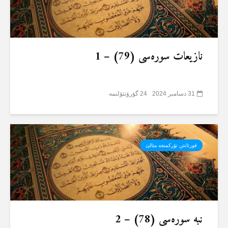
نازیعات سورەسی (79) – 1
31 دسامبر 2024
24 گؤرۆنتۆلنمە
قورئانئن تۆرکمنجە مئالئ
نبە سورەسی (78) – 2