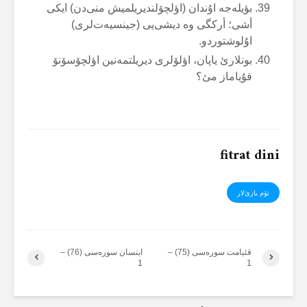
بؤیلەجە اۇندان (اؤلچۆلندیریلمیش منی‌دن) ایکی
أشی؛ أرکگی وە دیشی‌یی (جینسیەت‌لری)
اۇلوشتوردو.
بونلارئ یاپان، اؤلۆلری دیریلتمەنین اؤلچۆسۆنۆ
قۇیاماز مئ؟
fitrat dini
تۆم یازئ‌لار
قئیامت سورەسی (75) –
اینسان سورەسی (76) –
1
1