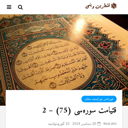
قورئانئن تۆرکمنجە مئالئ
قئیامت سورەسی (75) – 2
fitrat dini
30 دسامبر 2024
10 گؤرۆنتۆلنمە