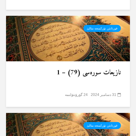
قورئانئن تۆرکمنجە مئالئ
نازیعات سورەسی (79) – 1
31 دسامبر 2024
24 گؤرۆنتۆلنمە
قورئانئن تۆرکمنجە مئالئ