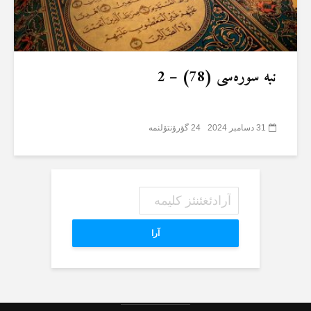
نبە سورەسی (78) – 2
31 دسامبر 2024
24 گؤرۆنتۆلنمە
آرا