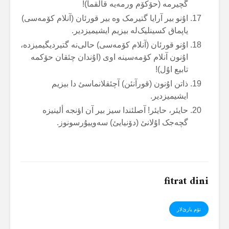
گچیرمە (حۆکۆم ورمەیە قالقما)!
اۇنو بیر آرایا گتیرمک وە بیر قورئان (آنلام کۆمەسی)
یاپماق کسینلیک‌لە بیزیم ایشیمیزدیر.
اۇنو قورئان (آنلام کۆمەسی) حالی‌نە گتیردیگیمیزدە،
اۇنون آنلام کۆمەسینە اوی (اۇندان چئقان حۆکمە
تابیع اۇل)!
ذاتن اۇنون (قورآنئن) آچئقلانماسئ دا بیزیم
ایشیمیزدیر.
حایئر، حایئر! آصلئندا سیز بیر آن اؤنجە ألینیزە
گچەجک اۇلانئ (دۆنیایئ) سەوییۇرسونوز.
fitrat dini
تۆم یازئ‌لار