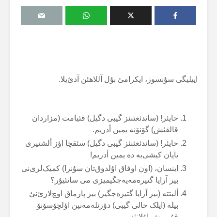
اییلیگی سۇنسوز، ایکرامئ بۇل آللاهئن آدئ‌یلا.
حایئر! (ساندئغئنئز گیبی دگیل) قئیامت (مزاردان
قالقئش) گۆنۆنە یمین أدریم.
حایئر! (ساندئغئنئز گیبی دگیل) سئقچا اؤز ألشتیری
یاپان کیشی‌یە دە یمین أدریم!
اینسان، (اون اوفاق اۇلدوق‌تان سۇنرا) کمیک‌لری‌نی
بیر آرایا گتیرەمەیەجگیمیزی می سانئیۇر؟
ألبتتە (بیر آرایا گتیرەجگیز) بیز پارماق اوچ‌لارئ‌نئ
بیلە (ایلک حالی گیبی) دۆزنلەمەنین اؤلچۆسۆنۆ
قۇیموش اۇلانئز.