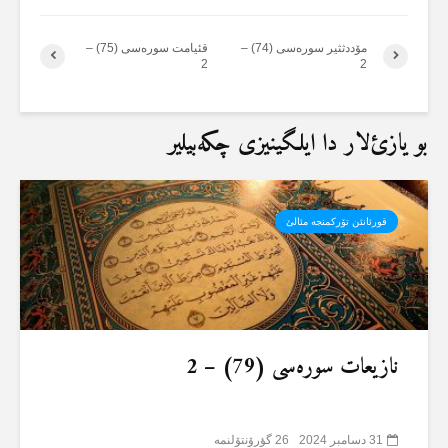
مۆددثثیر سورەسی (74) –
قئیامت سورەسی (75) –
2
2
بو یازئ‌لار دا ایلگینیزی چکەبیلیر
قورئانئن تۆرکمنجە مئالئ
نازیعات سورەسی (79) – 2
31 دسامبر 2024
26 گؤرۆنتۆلنمە