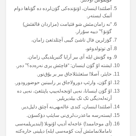
آصلئندا اینسان، اؤنۆندەکی گۆن‌لردە دە گۆناها دوام
أتمک ایستەر.
“نە زامان‌مئش شو قئیامت (مزاردان قالقئش)
گۆنۆ؟” دییە سۇرار.
گؤزلرین فال تاشئ گیبی آچئلدئغئ زامان،
آی توتولدوغو،
وە گۆنش ایلە آی بیر آرایا گتیریلدیگی زامان.
ایشتە اۇ گۆن اینسان: “قاچئش یری نەرەدە؟” دەر.
حایئر، آصلا! سئغئنئلاجاق بیر یر یۇق‌تور.
اۇ گۆن، وارئپ دورولاجاق یر راببینین حوضورودور.
اۇ گۆن اینسانا، نەیی اؤنجەلەییپ یاپتئغئ، نەیی دە
أرتەلەدیگی تک تک بیلدیریلیر.
آصلئندا اینسان، کندی عالەیهی‌نە آچئق دلیل‌دیر.
ایستەرسە ماعذرت‌لری‌نی سایئپ دؤکسۆن.
(أی موحاممد!) عاجەلە أدیپ اۇنونلا (ایندیریلمەسی
تاماملانمامئش آیت کۆمەسی ایلە) دیلینی حارەکتە