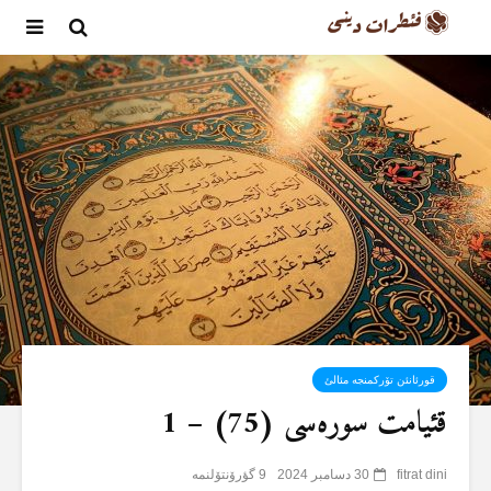
قورئانئن تۆرکمنجە مئالئ
قئیامت سورەسی (75) – 1
fitrat dini
30 دسامبر 2024
9 گؤرۆنتۆلنمە