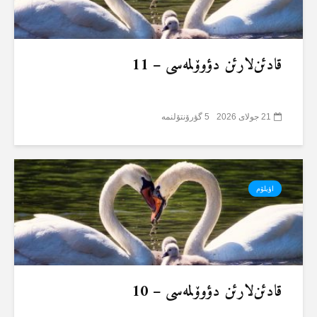
قادئن‌لارئن دؤوۆلمەسی – 11
21 جولای 2026
5 گؤرۆنتۆلنمە
اؤیلۆم
قادئن‌لارئن دؤوۆلمەسی – 10