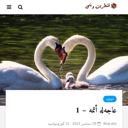
اؤیلۆم
عاجەلە أتمە – 1
fitrat dini
29 دسامبر 2023
31 گؤرۆنتۆلنمە