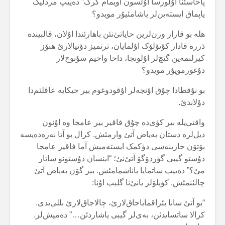
پاحاسئنا اۇلورسا اۇلسون اویمام گرک” دەییپ مردلیک
یاپماق ایستەین‌لر یاشامئیۇر مویدو؟
هلە بو قارار ورن‌لرین حایاتئ‌نئن باهارئندا اۇلان، قالبیندە
ذررە قادار کؤتۆلۆک اۇلمایان، ترتمیز دۆنیالارئ هنۆز
کیرلنمەین گنچ‌لر اۇلونجا، داحا واحیم سۇنوچ‌لار
دۇغورمویۇر مویدو؟
بو نۇقطادا چۇق اؤنجەلر اۇقودوغوم بیر حیکایە عاقلئم‌دا
دۇلاندئ.
واقتی‌یلە بیر کؤی‌دە چۇق فاقیر بیر عامجا وە اۇنون
دیل‌لرە دستان بەیاض آتئ وارمئش. کرال بو آتا نەرەدەیسە
بۆتۆن حازینەسی دؤکمک ایستەمیش آما فاقیر عامجا
دۇستو گیبی گؤردۆگۆ آتئ‌نئ؛ “اینسان دۇستونو ساتار
مئ؟” دەییپ ساتمایا یاناشمامئش. بیر گۆن بەیاض آتئ
چالئنمئش. کؤیلۆلر یانئ‌نا گلیپ اۇنا:
“بو آتئ سانا بئراقمایاجاق‌لارئ، چالاجاق‌لارئ بللی‌یدی.
کرالا ساتسایدئن، بەی‌لر گیبی یاشاردئن…” دەمیش‌لر.