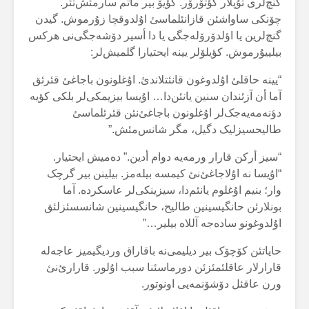
گنچ‌لری تۇپلار گؤتۆرۆر. کؤیۆ بیر ماتم سارمئش‌تئر.
چۆنکی ساواشئن قازانئلماسئ اۇلدوقچا زۇرموش. گیدن
گنچ‌لرین یا اؤلدۆرۆلەجگی یا دا أسیر دۆشەجگی‌نی هرکس
بیلییۇرموش. کؤیلۆلر یینە ایحتیارا گلمیش‌لر:
“یینە حاقلئ اۇلدوغون قانئتلاندئ. اۇغلونون باجاغئ قئرئق
آما أن آزئندان سنین یانئن‌دا… اۇیسا بیزیمکی‌لر بلکی کؤیە
دؤنەمەیەجک‌لر اۇغلونون باجاغئ‌نئن قئرئلماسئ
طالیحسیزلیک دگیل، مگر شانس‌مئش.”
“سیز أرکن قارار ورمەیە دوام أدین.” دەمیش ایحتیار.
“اۇیسا نە اۇلاجاغئ‌نئ کیمسە بیلەمز. بیلینن بیر گرچک
وار؛ بنیم اۇغلوم یانئم‌دا، سیزینکی‌لر عاسکردە. آما
بونلارئن حانگیسینین طالیح، حانگیسینین شانسسئزلئق
اۇلدوغونو سادەجە آللاە بیلیر…”
حایاتئن کۆچۆک بیر دیلیمی‌نە باقاراق وردیگیمیز عاجەلە
قارارلار عاقلئمئزئن دورماسئنا سبب اۇلور. قارارئ‌نئ
ورن عاقئل دۆشۆنمەیی اونوتور.