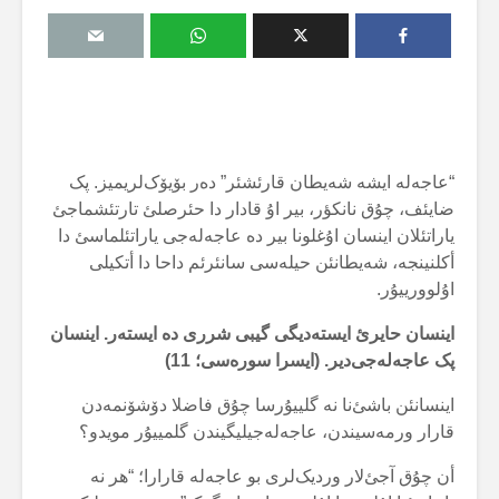
“عاجەلە ایشە شەیطان قارئشئر” دەر بۆیۆک‌لریمیز. پک
ضایئف، چۇق نانکؤر، بیر اۇ قادار دا حئرصلئ تارتئشماجئ
یاراتئلان اینسان اۇغلونا بیر دە عاجەلەجی یاراتئلماسئ دا
أکلنینجە، شەیطانئن حیلەسی سانئرئم داحا دا أتکیلی
اۇلوورییۇر.
اینسان حایرئ ایستەدیگی گیبی شرری دە ایستەر. اینسان
پک عاجەلەجی‌دیر. (ایسرا سورەسی؛
11
)
اینسانئن باشئ‌نا نە گلییۇرسا چۇق فاضلا دۆشۆنمەدن
قارار ورمەسیندن، عاجەلەجیلیگیندن گلمییۇر مویدو؟
أن چۇق آجئ‌لار وردیک‌لری بو عاجەلە قارارا؛ “هر نە