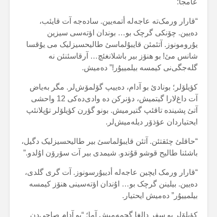
عامجا:
“قارار ورمک‌تە عاجەلە أتمەیین. سادەجە آت قایئب،
دەیین. چۆنکی گرچک بو… بوندان اؤتەسی سیزین
یۇرومونوز. آتئمئن قایبۇلماسئ طالیحسیزلیک می یۇقسا
شانس مئ! بو هنۆز بیر باشلانغئچ… آرقاسئنئن نە
گلەجگی‌نی کیمسە بیلمییۇر!” دەمیش.
کؤیلۆلر؛ بونادئ بو آدام، دەییپ گۆلمۆش‌لر. مگر بەیاض
آت داغ‌لارا گیتمیش، دؤنرکن دە وادی‌دەکی 12 واحشی
آتئ پشیندە تاقئپ گتیرمیش. بونو گؤرن کؤیلۆلر تۇپلانئپ
ایحتیاردان عؤذۆر دیلەمیش‌لر.
“حاقلئ چئقتئن. آتئن قایبۇلماسئ بیر طالیحسیزلیک دگیل،
باشئنا طالیح قوشو قۇندو. شیمدی بیر آت سۆرۆن اۇلدو.”
“قارار ورمک ایچین عاجەلە أدییۇرسونوز. آت گری گلدی،
دەیین. بیلینن گرچک بو… اۇندان اؤتەسینی هنۆز کیمسە
بیلمییۇر” دەمیش ایحتیار.
کؤیلۆلر بو سفر دالغا گچمەمیش آما؛ “بو آدام صاحی‌دن