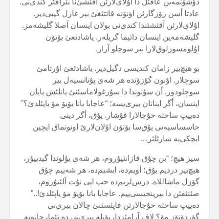
دۆشۆنمەین عاقئل دا اۇلای‌لارئن آقئشئ‌نا بئراقئر کندی‌نی.
عادتا أسن رۆزگارئن اؤنۆنە قاتتئغئ بیر غازل گیبی‌دیر.
اۇلای‌لارئن آقئشئندا کندی‌نی بولان اینسان آصلا گلیشەمز.
گلیشەمەین اینسان دائیما گریلەر. یاشادئغئ بۆتۆن
اۇلومسوزلوق‌لارا بیر سوچلو آرار.
بو هیچ‌بیر زامان کندیسی دگیل‌دیر. یاشادئغئ اۇرتامئ
سوچلار. اۇنون گؤزۆندە هر شەی پۇتانسیەل بیر
سوچلودور. أن سۇنوندا دا سۇرغولاماسئنئ یانلئش یاپان
اینسان، أگر اینانان بیری‌یسە؛ “عاجابا بانا بۆیۆ مۆ یاپئلدئ؟”
دەییپ ساحتە حۇجالارا قۇشار. یۇق، أگر دینی
حاسساسیەتی یۇق‌سا بۆتۆن اۇلان‌لارئ اونوتماق ایچین
ایچکی‌یە سارئلئر…
سیز هیچ؛ “بن چۇق قازانئیۇروم، هر شەی یۇلوندا گیدییۇر،
هیچ‌بیر دردیم یۇق؛ أویم‌دە، ایشیم‌دە، هر شەییم چۇق
گۆزل ماشاللاە. درس‌لریم‌دە حپ ایی نۇت آلئیۇروم،
صئنئفئن دا بیرینجیسی‌ییم. عاجابا بانا بۆیۆ مۆ یاپئلدئ!..”
دەییپ ساحتە حۇجالارئن قاپئسئنئ چالان بیری‌نی
گؤردۆنۆز مۆ؟ لاف آرامئزدا، بؤیلە بیری‌نی دە تئمارحانەیە