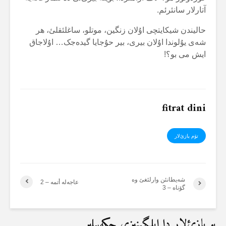
آتارلار سانئرئم.
حالیندن شیکایتچی اۇلان زنگین، موتلو، ساغلئقلئ، هر
شەی یۇلوندا اۇلان بیری، بیر حۇجایا گیدەجک… اۇلاجاق
ایش می بو؟!
fitrat dini
تۆم یازئ‌لار
شەیطانئن وارلئغئ وە
عاجەلە أتمە – 2
گۆناە – 3
بو یازئ‌لار دا ایلگینیزی چکەبیلیر