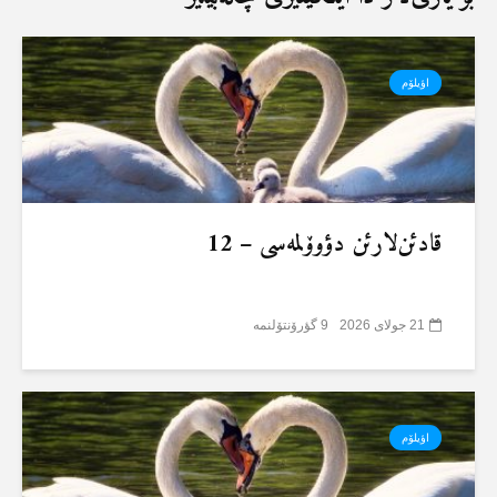
اؤیلۆم
قادئن‌لارئن دؤوۆلمەسی – 12
21 جولای 2026
9 گؤرۆنتۆلنمە
اؤیلۆم