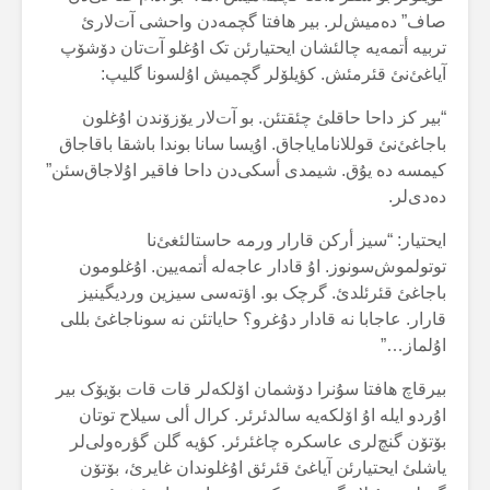
صاف” دەمیش‌لر. بیر هافتا گچمەدن واحشی آت‌لارئ
تربیە أتمەیە چالئشان ایحتیارئن تک اۇغلو آت‌تان دۆشۆپ
آیاغئ‌نئ قئرمئش. کؤیلۆلر گچمیش اۇلسونا گلیپ:
“بیر کز داحا حاقلئ چئقتئن. بو آت‌لار یۆزۆندن اۇغلون
باجاغئ‌نئ قوللانامایاجاق. اۇیسا سانا بوندا باشقا باقاجاق
کیمسە دە یۇق. شیمدی أسکی‌دن داحا فاقیر اۇلاجاق‌سئن”
دەدی‌لر.
ایحتیار: “سیز أرکن قارار ورمە حاستالئغئ‌نا
توتولموش‌سونوز. اۇ قادار عاجەلە أتمەیین. اۇغلومون
باجاغئ قئرئلدئ. گرچک بو. اؤتەسی سیزین وردیگینیز
قارار. عاجابا نە قادار دۇغرو؟ حایاتئن نە سوناجاغئ بللی
اۇلماز…”
بیرقاچ هافتا سۇنرا دۆشمان اۆلکەلر قات قات بۆیۆک بیر
اۇردو ایلە اۇ اۆلکەیە سالدئرئر. کرال ألی سیلاح توتان
بۆتۆن گنچ‌لری عاسکرە چاغئرئر. کؤیە گلن گؤرەولی‌لر
یاشلئ ایحتیارئن آیاغئ قئرئق اۇغلوندان غایرئ، بۆتۆن