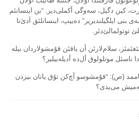
وغونون فارقئندا اۇلان، جننتە طالیب اۇلان
فرت، کین دگیل، سەوگی أکملی‌دیر. “بن اینسانئم
ی بنی ایلگیلندیریر” دەییپ، اینسانلئق آدئ‌نا
 توتولمالئ‌دئر.
ئغئمئز، سلام‌لارئن أن یاقئن قۇمشولاردان بیلە
ا ناسئل موتلولوق أل‌دە أدیلەبیلیر؟
ممد (ص): “قۇمشوسو آچ‌کن تۇق یاتان بیزدن
مەمیش می‌یدی؟