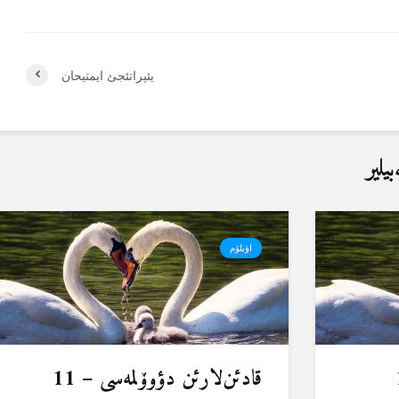
یئپراتئجئ ایمتیحان
یلیر
اؤیلۆم
قادئن‌لارئن دؤوۆلمەسی – 11