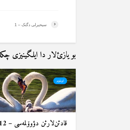
سیحیرلی دگنک – 1
بو یازئ‌لار دا ایلگینیزی چکەب
اؤیلۆم
قادئن‌لارئن دؤوۆلمەسی – 12