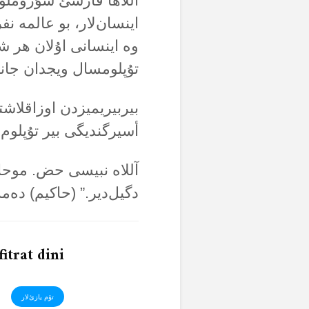
آللاها قارشئ سۇروملول
اینسان‌لار، بو عالمە ن
وە اینسانی اۇلان هر شە
تۇپلومسال ویجدان جانلئ
بیربیریمیزدن اوزاقلاشت
أسیرگندیگی بیر تۇپلوم‌د
آللاە نبیسی حض. موحا
دگیل‌دیر.” (حاکیم) دە
fitrat dini
تۆم یازئ‌لار