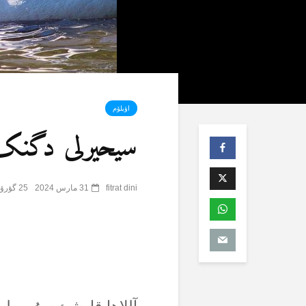
اؤیلۆم
سیحیرلی دگنک 
fitrat dini
31 مارس 2024
25 گؤرۆنتۆلنمە