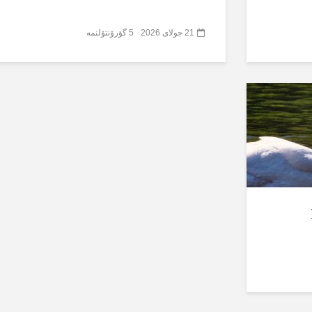
21 جولای 2026
5 گؤرۆنتۆلنمە