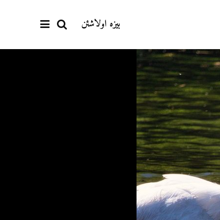
بیزە اولاشئن