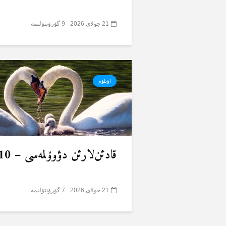
21 جولای 2026
9 گؤرۆنتۆلنمە
اؤیلۆم
قادئن‌لارئن دؤوۆلمەسی – 10
21 جولای 2026
7 گؤرۆنتۆلنمە