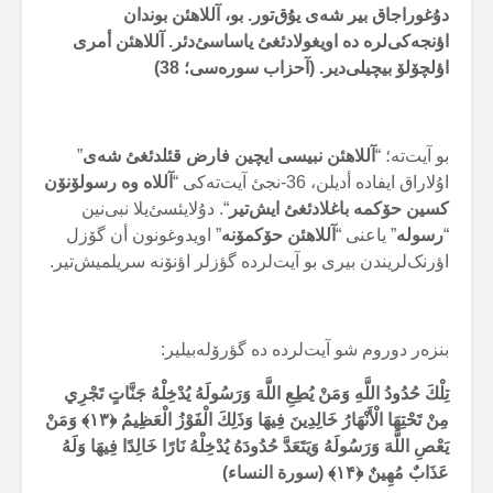
دۇغوراجاق بیر شەی یۇق‌تور. بو، آللاهئن بوندان
اؤنجەکی‌لرە دە اویغولادئغئ یاساسئ‌دئر. آللاهئن أمری
اؤلچۆلۆ بیچیلی‌دیر. (آحزاب سورەسی؛ 38)
بو آیت‌تە؛ “
آللاهئن نبیسی ایچین فارض قئلدئغئ شەی
”
اۇلاراق ایفادە أدیلن، 36-نجئ آیت‌تەکی “
آللاە وە رسولۆنۆن
کسین حۆکمە باغلادئغئ ایش‌تیر
“. دۇلایئسئ‌یلا نبی‌نین
“
رسولە
” یاعنی “
آللاهئن حۆکمۆنە
” اویدوغونون أن گۆزل
اؤرنک‌لریندن بیری بو آیت‌لردە گؤزلر اؤنۆنە سریلمیش‌تیر.
بنزەر دوروم شو آیت‌لردە دە گؤرۆلەبیلیر:
تِلْكَ حُدُودُ اللَّهِ وَمَنْ يُطِعِ اللَّهَ وَرَسُولَهُ يُدْخِلْهُ جَنَّاتٍ تَجْرِي
مِنْ تَحْتِهَا الْأَنْهَارُ خَالِدِينَ فِيهَا وَذَلِكَ الْفَوْزُ الْعَظِيمُ
﴿۱۳﴾ وَمَنْ
يَعْصِ اللَّهَ وَرَسُولَهُ وَيَتَعَدَّ حُدُودَهُ يُدْخِلْهُ نَارًا خَالِدًا فِيهَا وَلَهُ
عَذَابٌ مُهِينٌ ﴿۱۴﴾ (سورة النساء)