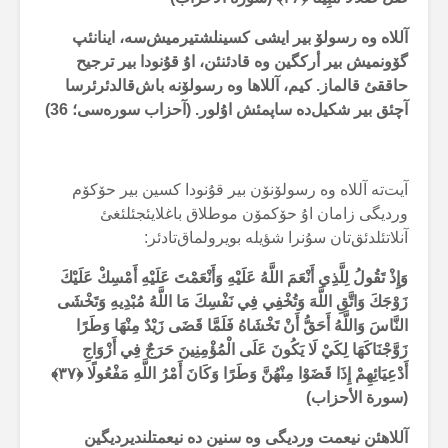
آللاە وە رسولۆ بیر ایشی کسینلشتیرمیش‌سە، اینانئپ
گۆونمیش بیر أرکگین وە قادئنئن، اۇ قۇنودا بیر ترجیح
حاققئ قالماز. کیم، آللاها وە رسولۆنە باش‌قالدئرئرسا
آچئق بیر شکیل‌دە ساپمئش اۇلور. (آحزاب سورەسی؛ 36)
آیت‌تە آللاە وە رسولۆنۆن بیر قۇنودا کسین بیر حۆکۆم
وردیگی زامان اۇ حۆکمۆن موطلاق باغلایئجئلئغئ
آنلاتئلدئق‌تان سۇنرا شؤیلە بویرولماق‌تادئر:
وَإِذْ تَقُولُ لِلَّذِي أَنْعَمَ اللَّهُ عَلَيْهِ وَأَنْعَمْتَ عَلَيْهِ أَمْسِكْ عَلَيْكَ
زَوْجَكَ وَاتَّقِ اللَّهَ وَتُخْفِي فِي نَفْسِكَ مَا اللَّهُ مُبْدِيهِ وَتَخْشَى
النَّاسَ وَاللَّهُ أَحَقُّ أَنْ تَخْشَاهُ فَلَمَّا قَضَى زَيْدٌ مِنْهَا وَطَرًا
زَوَّجْنَاكَهَا لِكَيْ لَا يَكُونَ عَلَى الْمُؤْمِنِينَ حَرَجٌ فِي أَزْوَاجِ
أَدْعِيَائِهِمْ إِذَا قَضَوْا مِنْهُنَّ وَطَرًا وَكَانَ أَمْرُ اللَّهِ مَفْعُولًا
﴿۳۷﴾
(سورة الأحزاب)
آللاهئن نیعمت وردیگی وە سنین دە نیعمتلندیردیگین