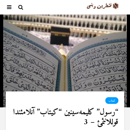
کیتاب
“رسول” کلیمەسینین “کیتاب” آنلامئندا
قوللانئمئ – 3