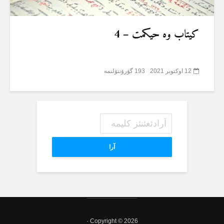
کیتاب وە حیکمت – 4
12 اوکتوبر 2021
193 گؤرۆنتۆلنمە
آرا
Copyright © 2026 ·