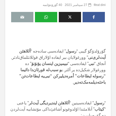
fitrat dini
27 سپتامبر 2021
40 گؤرۆنتۆلنمە
گؤرۆلدۆگۆ گیبی “
رسول
” ایفادەسی سادەجە “
آللاهئن
آیت‌لری‌نی
” وورغولایان بیر ایفادە اۇلاراق قوللانئلماق‌تادئر.
آنجاق “
نبی
” ایفادەسی “
نبیمیزین اینسان یؤنۆنۆ
” دە
وورغولار شکیل‌دە یر آلئر.
بو سبب‌لە قورئان‌دا دائیما
“رسولە ایطاعات” أمرەدیلیرکن “نبی‌یە ایطاعات‌تن”
باحثەدیلمەمک‌تەدیر.
“
رسول
” ایفادەسینین “
آللاهئن ایندیردیگی آیت‌لر
” یاعنی
“
کیتاب
” آنلامئندا اۇلدوغونو آشاغئ‌داکی مۆتشابیە آیت‌لردن
دە گؤرەبیلیریز: