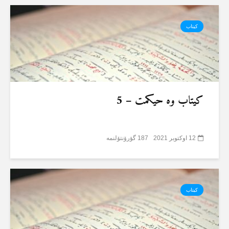
کیتاب
کیتاب وە حیکمت – 5
12 اوکتوبر 2021
187 گؤرۆنتۆلنمە
کیتاب