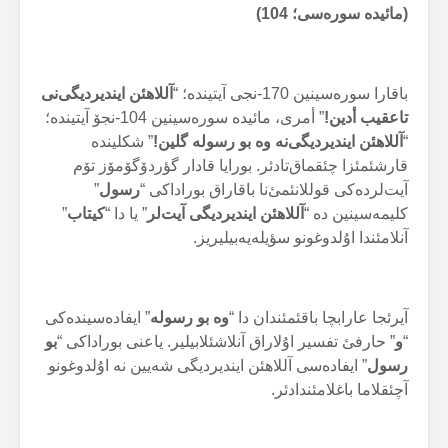
(مائیدە سورەسی؛ 104)
باقارا سورەسینین 170-نجی آیتیندە؛ “
آللاهئن ایندیردیگی‌نی
تاعقیب أدین!
” أمری، مائیدە سورەسینین 104-نجۆ آیتیندە؛
“
آللاهئن ایندیردیگی‌نە وە بو رسولە گلین!
” شکلیندە
قارشئمئزا چئقماق‌تادئر. بورایا قادار گؤردۆگۆمۆز تۆم
آیت‌لردەکی قوللانئمئ‌نا باقاراق بوراداکی “
رسول
”
کلیمەسینین دە “
آللاهئن ایندیردیگی آیت‌لر
” یا دا “
کیتاب
”
آنلامئندا اۇلدوغونو سؤیلەیەبیلیریز.
آیرئجا عارابچا باقئمئندان دا “
وە بو رسولە
” ایفادەسیندەکی
“
و
” حارفئ تفسیر اۇلاراق آنلاشئلابیلیر. یاعنی بوراداکی “
بو
رسول
” ایفادەسی آللاهئن ایندیردیگی شەیین نە اۇلدوغونو
آچئقلاما باغلامئندادئر.