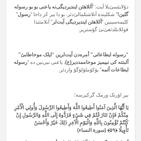
دۇلایئسئ‌یلا آیت: “
آللاهئن ایندیردیگی‌نە یاعنی بو بو رسولە
گلین!
” شکلیندە آنلاشئلمالئ‌دئر. بو دا بیر کز داحا “
رسول
”
کلیمەسینین “
آللاهئن ایندیردیگی آیت‌لر
” آنلامئندا
قوللانئلدئغئ‌نئ گؤستریر.
“رسولە ایطاعاتی” أمرەدن آیت‌لرین “ایلک موحاطابئ”
ألبتتە کی نبیمیز موحاممددیر(ع).
یاعنی نبی‌نین دە “
رسولە
ایطاعات أتمە
” یۆکۆملۆلۆگۆ واردئر.
بیر اؤرنک ورمک گرکیرسە؛
يَا أَيُّهَا الَّذِينَ آمَنُوا أَطِيعُوا اللَّهَ وَأَطِيعُوا الرَّسُولَ وَأُولِي الْأَمْرِ
مِنْكُمْ فَإِنْ تَنَازَعْتُمْ فِي شَيْءٍ فَرُدُّوهُ إِلَى اللَّهِ وَالرَّسُولِ إِنْ
كُنْتُمْ تُؤْمِنُونَ بِاللَّهِ وَالْيَوْمِ الْآخِرِ ذَلِكَ خَيْرٌ وَأَحْسَنُ
تَأْوِيلًا
﴿۵۹﴾ (سورة النساء)