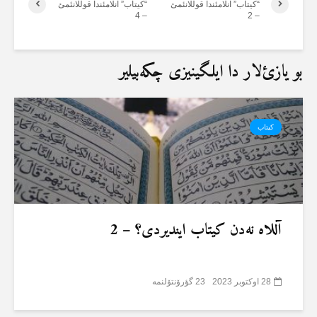
“کیتاب” آنلامئندا قوللانئمئ
“کیتاب” آنلامئندا قوللانئمئ
– 4
– 2
بو یازئ‌لار دا ایلگینیزی چکەبیلیر
کیتاب
آللاه نەدن کیتاب ایندیردی؟ – 2
28 اوکتوبر 2023
23 گؤرۆنتۆلنمە