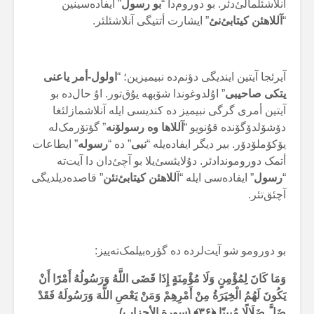
آنلاشئلمالئ‌دئر. بو دوروم‌دا “
بو رسول
” ایفادەسینین
“
آللاهئن کیتابئ‌نئ
” ایشارت أتتیگی آنلاشئلئر.
آیرئجا آیتین ایندیگی دؤنم‌دە نبیمیزین؛ “
اولول-أمر یاعنی
یتکی صاحیبی
” اۇلدوغوندا شۆبهە یۇق‌تور. اۇ حال‌دە بو
آیتین أمری گرگی نبیمیز دە کندیسی ایلە آنلاشمازلئغا
دۆشۆلدۆگۆندە قۇنویو “
آللاها وە رسولۆنە
” گؤتۆرمک‌لە
یۆکۆملۆدۆر. بیر دیگر ایفادەیلە “
نبی
” دە “
رسولە
” ایطاعات
أتمک دوروموندادئر. دۇلایئسئ‌یلا بو آچئ‌دان دا آیت‌تە
“
رسول
” ایفادەسی ایلە “آ
للاهئن کیتابئ‌نئن
” قاصدەدیلدیگی
آچئق‌تئر.
بو دورومو شو آیت‌لردە دە گؤرەبیلمک‌تەییز:
وَمَا كَانَ لِمُؤْمِنٍ وَلَا مُؤْمِنَةٍ إِذَا قَضَى اللَّهُ وَرَسُولُهُ أَمْرًا أَنْ
يَكُونَ لَهُمُ الْخِيَرَةُ مِنْ أَمْرِهِمْ وَمَنْ يَعْصِ اللَّهَ وَرَسُولَهُ فَقَدْ
ضَلَّ ضَلَالًا مُبِينًا
﴿۳۶﴾ (سورة الأحزاب)