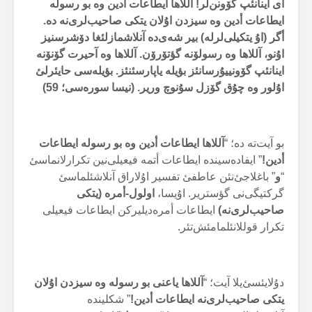
أی اینانئپ گۆونن‌لر! آللاها ایطاعات أدین وە بو رسولە
ایطاعات أدین وە سیزدن اۇلان یتکی صاحیب‌لری‌نە دە.
أگر (اۇ یتکیلی‌لرلە) بیر شەی‌دە آنلاشمازلئغا دۆشرسنیز
اۇنو، آللاها وە رسولۆنە گؤتۆرۆن. آللاها وە آحیرت گۆنۆنە
اینانئپ گۆونییۇرسانئز بؤیلە یاپارسئنئز. بؤیلەسی حایئرلئ
اۇلور وە چۇق گۆزل سۇنوچ وریر. (نیسا سورەسی؛ 59)
بو آیت‌تە دە؛ “
آللاها ایطاعات أدین وە بو رسولە ایطاعات
أدین!
” ایفادەسیندە ایطاعات أتمە فیعیلی‌نین تکرارلانماسئ
“
و
” باغلاجئ‌نئن عاطفئ تفسیر اۇلاراق آنلاشئلماسئ
گرکتیگی‌نی گؤستریر. اۇیسا،
اولول-أمرە (یتکی
صاحیب‌لری‌نە)
ایطاعات أمرەدیلیرکن ایطاعات فیعیلی
تکرار قوللانئلمامئش‌تئر.
دۇلایئسئ‌یلا آیت؛ “
آللاها یاعنی بو رسولە وە سیزدن اۇلان
یتکی صاحیب‌لری‌نە ایطاعات أدین!
” شکلیندە