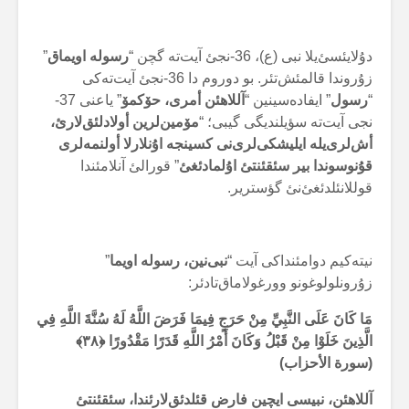
دۇلایئسئ‌یلا نبی (ع)، 36-نجئ آیت‌تە گچن “
رسولە اویماق
”
زۇروندا قالمئش‌تئر. بو دوروم دا 36-نجئ آیت‌تەکی
“
رسول
” ایفادەسینین “
آللاهئن أمری، حۆکمۆ
” یاعنی 37-
نجی آیت‌تە سؤیلندیگی گیبی؛ “
مۆمین‌لرین أولادلئق‌لارئ،
أش‌لری‌یلە ایلیشکی‌لری‌نی کسینجە اۇنلارلا أولنمەلری
قۇنوسوندا بیر سئقئنتئ اۇلمادئغئ
” قورالئ آنلامئندا
قوللانئلدئغئ‌نئ گؤستریر.
نیتەکیم دوامئنداکی آیت “
نبی‌نین، رسولە اویما
”
زۇرونلولوغونو وورغولاماق‌تادئر:
مَا كَانَ عَلَى النَّبِيِّ مِنْ حَرَجٍ فِيمَا فَرَضَ اللَّهُ لَهُ سُنَّةَ اللَّهِ فِي
الَّذِينَ خَلَوْا مِنْ قَبْلُ وَكَانَ أَمْرُ اللَّهِ قَدَرًا مَقْدُورًا
﴿۳۸﴾
(سورة الأحزاب)
آللاهئن، نبیسی ایچین فارض قئلدئق‌لارئندا، سئقئنتئ