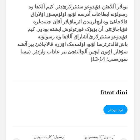
بونلار آللاهئن قۇیدوغو سئنئرلارئ‌دئر. کیم آللاها وە
رسولۆنە ایطاعات أدرسە اۇنو، اؤلۆم‌سۆز اۇلاراق
قالاجاغئ وە ایچ‌لریندن ائرماق‌لار آقان جننت‌لرە
قۇیاجاق‌تئر. أن بۆیۆک قورتولوش ایشتە بودور. کیم
قۇیدوغو سئنئرلارئ آشاراق آللاها وە رسولۆنە
باش‌قالدئرئرسا اۇنو، اؤلمەمک اۆزرە قالاجاغئ بیر آتشە
سۇقار. اۇنون ایچین آلچالتئجئ بیر عاذاب واردئر. (نیسا
سورەسی؛ 14-13)
fitrat dini
تۆم یازئ‌لار
“رسول” کلیمەسینین
“رسول” کلیمەسینین