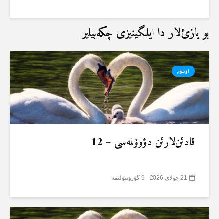
بو یازئ‌لار دا ایلگینیزی چکەبیلیر
اؤیلۆم
قادئن‌لارئن دؤوۆلمەسی – 12
21 جولای 2026
9 گؤرۆنتۆلنمە