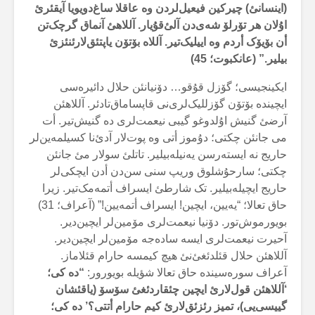
(اینسانئ) چیرکین فیعیل‌لردن وە عاقلا ساغ‌دویویا آیقئرئ
اۇلان هر تۆرلۆ شەی‌دن آلئ‌قۇیار. آللاهئ آنماق گرچک‌تن
أن بۆیۆک أردم وە اییلیک‌تیر. آللاە بۆتۆن یاپتئق‌لارئنئزئ
بیلیر.” (عانکبوت؛
45
)
ایکینجیسی؛ گۆزل قۇقو… دۆنیانئن حلال دائیرەسی
ایچیندە بۆتۆن گۆزللیک‌لری‌نی قاپساماق‌تادئر. آللاهئن
آرضئ گنیش اۇلدوغو گیبی نیعمت‌لری دە گنیش‌تیر. أت
می جانئن چکتی؛ دۇموز أتی وە پوت‌لار آدئ‌نا کسیلمەین‌لر
حاریج نە ایستەرسن یەنیلەبیلیر. تاتلئ سولار مئ جانئن
چکتی؛ سارحۇشلوق وریپ سنی سن‌دن أدن ایچکی‌لر
حاریج ایچیلەبیلیر. تک شارطئ ایسراف أتمەمک‌تیر. زیرا
حاق تعالا؛ “یەیین، ایچین! ایسراف أتمەیین!” (آعراف؛ 31)
بویورموش‌تور. دۆنیا نیعمت‌لری مۆمین‌لر ایچین‌دیر.
آحیرت نیعمت‌لری ایسە سادەجە مۆمین‌لر ایچین‌دیر.
آللاهئن حلال قئلدئغئ‌نئ هیچ کیمسە حارام قئلاماز.
آعراف سورەسیندە حاق تعالا شؤیلە بویورور:
“دە کی؛
‘آللاهئن قول‌لارئ ایچین چئقاردئغئ سۆسۆ (یاقئشان
گییسی‌یی)، تمیز رئزئق‌لارئ کیم حارام أتتی؟’ دە کی؛