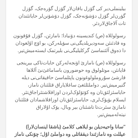
بیلینملی‌دیر کی گۆزل باقان‌لار گۆزل گؤرەجک، گۆزل
گؤرن‌لر گۆزل دۆشۆنەجک، گۆزل دۆشۆنن‌لر حایاتئندان
تات آلاجاق‌لاردئر.
رسولوللاە (ص) کندیسینە دۆنیادا؛ نامازئن، گۆزل قۇقونون
وە قادئنئن سەودیریلدیگی‌نی سؤیلەرکن، بو اۆچ اۇلغودان
دا ذەوق آلئنماسئ گرکلیلیگی‌نی بلیرتمک ایستەمیش‌تیر.
رسولوللاە (ص) نامازئ اؤنجەلەرکن حایات‌تاکی بیرینجی
قایانئن، موتلولوق وە حوضورون باساماغئ‌نئ آللاها
قارشئ سۇروملولوغونون یاپئلماسئ حاقیقاتی‌نی دیلە
گتیرمیش‌تیر. دواملئلئغئ ساغلایاراق قئلئنان ناماز،
حایاسئزلئق‌تان وە کؤتۆلۆک‌لردن اوزاقلاشتئراجاق‌تئر.
ایسلام بۆیۆک‌لری، حایاسئزلئق‌تان اوزاقلاشمادان قئلئنان
نامازئ سئرت‌تا تاشئنان بیر وبال، یۆک اۇلاراق
نیتەلەمیش‌تیر.
“سانا واحیەدیلن بو ایلاهی کلامئ (باشقا اینسان‌لارا)
عیللت وە نامازئندا دیققاتلی وە دواملئ اۇل؛ چۆنکی ناماز