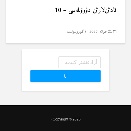
قادئن‌لارئن دؤوۆلمەسی – 10
21 جولای 2026
7 گؤرۆنتۆلنمە
آرا
Copyright © 2026 ·