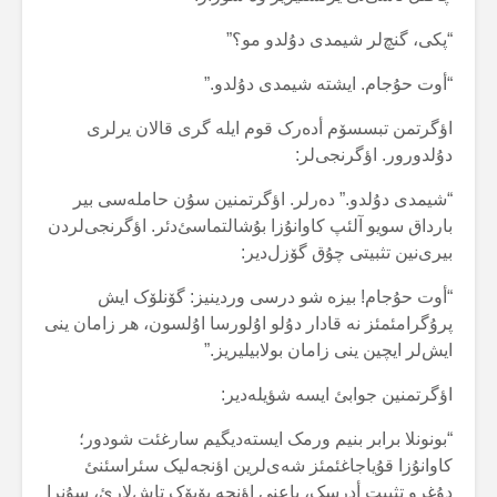
“پکی، گنچ‌لر شیمدی دۇلدو مو؟”
“أوت حۇجام. ایشتە شیمدی دۇلدو.”
اؤگرتمن تبسسۆم أدەرک قوم ایلە گری قالان یرلری
دۇلدورور. اؤگرنجی‌لر:
“شیمدی دۇلدو.” دەرلر. اؤگرتمنین سۇن حاملەسی بیر
بارداق سویو آلئپ کاوانۇزا بۇشالتماسئ‌دئر. اؤگرنجی‌لردن
بیری‌نین تثبیتی چۇق گۆزل‌دیر:
“أوت حۇجام! بیزە شو درسی وردینیز: گۆنلۆک ایش
پرۇگرامئمئز نە قادار دۇلو اۇلورسا اۇلسون، هر زامان ینی
ایش‌لر ایچین ینی زامان بولابیلیریز.”
اؤگرتمنین جوابئ ایسە شؤیلەدیر:
“بونونلا برابر بنیم ورمک ایستەدیگیم سارغئت شودور؛
کاوانۇزا قۇیاجاغئمئز شەی‌لرین اؤنجەلیک سئراسئنئ
دۇغرو تثبیت أدرسک، یاعنی اؤنجە بۆیۆک تاش‌لارئ، سۇنرا