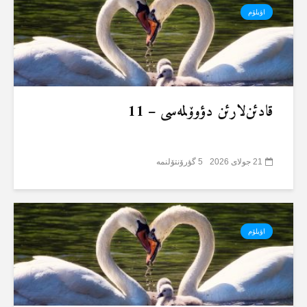
اؤیلۆم
قادئن‌لارئن دؤوۆلمەسی – 11
21 جولای 2026
5 گؤرۆنتۆلنمە
اؤیلۆم