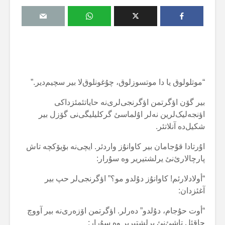
“موتلولوق یا دا موتسوزلوق، چۇغونلوق‌لا بیر سچیم‌دیر.”
بیر گۆن اؤگرتمن اؤگرنجی‌لری‌نە حایاتئمئزداکی
اؤنجەلیک‌لرین نەلر اۇلماسئ گرکلیلیگی‌نی گۆزل بیر
شکیل‌دە آنلاتئر.
اۇرتادا قۇجامان بیر کاوانۇز واردئر. ایچی‌نە بۆیۆکچە تاش
پارچالارئ‌نئ یرلشتیریر وە سۇرار:
“أولادلارئم! کاوانۇز دۇلدو مو؟” اؤگرنجی‌لر حپ بیر
آغئزدان:
“أوت حۇجام، دۇلدو” دەرلر. اؤگرتمن اۆزەری‌نە بیر آووچ
چاقئل تاشئ‌نئ یرلشتیریر وە سۇرار: