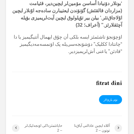
‘بونلار دۆنیادا أساسن مۆمین‌لر ایچین‌دیر، قئیامت
(مزاردان قالقئش) گۆنۆندن ایعتیبارن سادەجە اۇنلار ایچین
اۇلاجاق‌تئر.’ بیلن بیر تۇپلولوق ایچین آیت‌لریمیزی بؤیلە
آچئقلارئز.” (آعراف؛ 32)
اۆچۆنجۆ تاشئمئز ایسە بلکی أن چۇق ایهمال أتتیگیمیز یا دا
“چانتادا ککلیک” دۆشۆنجەسی‌یلە پک اؤنمسەمەدیگیمیز
“قادئن” یاعنی أش‌لریمیزدیر.
fitrat dini
تۆم یازئ‌لار
آللاە ایچین عادالتی آیاق‌تا
حایاتئمئزداکی اؤنجەلیک‌لر
توتون – 2
– 2