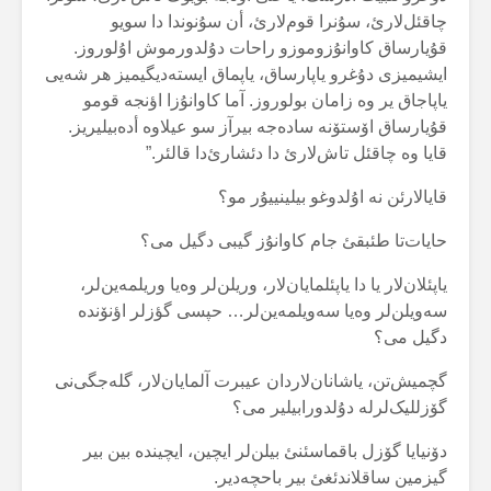
چاقئل‌لارئ، سۇنرا قوم‌لارئ، أن سۇنوندا دا سویو
قۇیارساق کاوانۇزوموزو راحات دۇلدورموش اۇلوروز.
ایشیمیزی دۇغرو یاپارساق، یاپماق ایستەدیگیمیز هر شەیی
یاپاجاق یر وە زامان بولوروز. آما کاوانۇزا اؤنجە قومو
قۇیارساق اۆستۆنە سادەجە بیرآز سو عیلاوە أدەبیلیریز.
قایا وە چاقئل تاش‌لارئ دا دئشارئ‌دا قالئر.”
قایالارئن نە اۇلدوغو بیلینییۇر مو؟
حایات‌تا طئبقئ جام کاوانۇز گیبی دگیل می؟
یاپئلان‌لار یا دا یاپئلمایان‌لار، وریلن‌لر وەیا وریلمەین‌لر،
سەویلن‌لر وەیا سەویلمەین‌لر… حپسی گؤزلر اؤنۆندە
دگیل می؟
گچمیش‌تن، یاشانان‌لاردان عیبرت آلمایان‌لار، گلەجگی‌نی
گۆزللیک‌لرلە دۇلدورابیلیر می؟
دۆنیایا گۆزل باقماسئنئ بیلن‌لر ایچین، ایچیندە بین بیر
گیزمین ساقلاندئغئ بیر باحچەدیر.