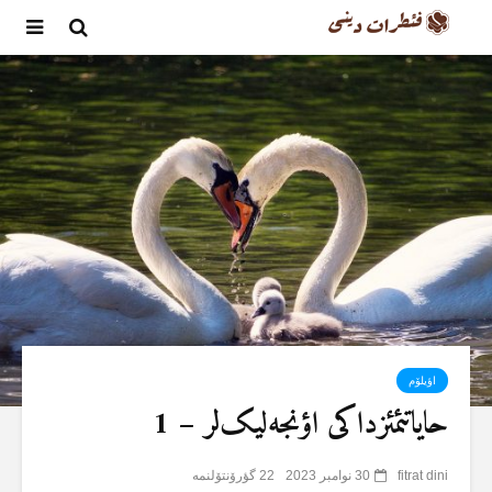
اؤیلۆم
حایاتئمئزداکی اؤنجەلیک‌لر – 1
fitrat dini
30 نوامبر 2023
22 گؤرۆنتۆلنمە