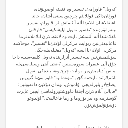
“تەویل” قاورامئ، تفسیر وە فئقئە اوصولۆندە،
قورئان‌داکی قوللانئم چرچیوەسینی آشان، حاتتا
باشقالاشان آنلام‌دا ألە آلئنمئش‌تئر. قاورام، تفسیر
لیتەراتۆرۆندە “تفسیر-تەویل ایلیشکیسی” فارقلئ
باغلامئندا ألە آلئنمئش، آیت وە لافئظ‌لارئ آنلاملاندئرما
فاعالیەتی‌نین ریوایت مرکزلی اۇلانئ‌نا “تفسیر”، موحاکمە
مرکزلی اۇلانئ‌نا ایسە “تەویل” دەنیلەبیلەجگی
سؤیلنمیش‌تیر. یینە تفسیر أثرلریندە تەویل کلیمەسینە داحا
چۇق آلی عیمران سورەسینین 7-نجی آیتی وسیلەسی‌یلە
تماس أدیلمیش‌تیر. بو آیت چرچیوەسیندەکی تەویل
تانئم‌لارئندا، آیت‌تە گچن “مۆتشابیە” قاورامئ‌نا گتیریلن
ایضاح‌لار بلیرلەیجی اۇلموش، بوندان دۇلایئ دا تەویلین؛
“قاپالئ آنلام‌لارئن آچئغا قاووشتورولماسئ ایچین غایرت
گؤسترمە وە بیر یۇروما وارما فاعالیەتی” اۇلدوغو
دۆشۆنۆلمۆش‌تۆر.
بو باغلام‌دا مۆتشابیە آیت‌لرین تەویلی‌نین یاپئلئپ