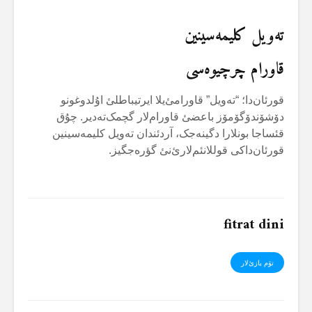
تەویل کلیمەسینین
قاورام چرچیوەسی
قورئان‌دا؛ “تەویل” قاورامئ‌یلا ایرتیباطلئ اۇلدوغونو
دۆشۆندۆگۆمۆز باعضئ قاورام‌لار گچمک‌تەدیر. چۇق
قئساجا بونلارا دگینەجک، آردئندان تەویل کلیمەسینین
قورئان‌داکی قوللانئم‌لارئ‌نئ گؤرەجگیز.
fitrat dini
تۆم یازئ‌لار