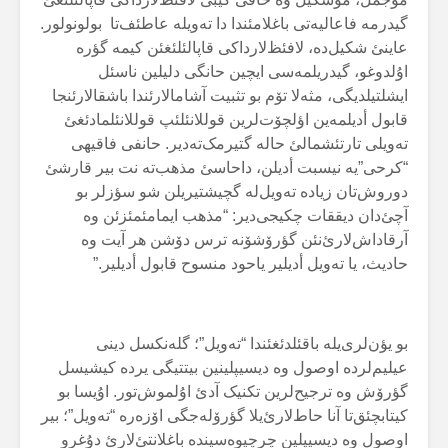
گیدرمە فاعالیەتی باغلامئندا دا تەویلە عاطئف‌تا بولونولور.
عاینئ شکیل‌دە، لافئظ‌لارداکی قاپالئلئغئن کیمە گؤرە
اۇلدوغو، گیدریلمەسی ایچین حانگی دلیلین ناسئل
ایشلتیلدیگی، مثەلا تۆم بو تثبیت آشامالارئندا باشقالارئنجا
قابول أدیلمەین اؤلچۆت‌لرین قوللانئلئپ قوللانئلمادئغئ
تەویلی تارتئشمالئ حالە گتیرمک‌تەدیر. حانفی فاقیهی
“کرحی”یە نیسبت أدیلن، داحاسئ مذهب‌تە نت بیر قارشئ
دوروش‌تان زیادە تەویل‌لە گچیشتیریلن شو سؤزلر بو
آچئ‌دان دیققات چکیجی‌دیر: “مذهب ایمامئمئزئن وە
آرقاداش‌لارئ‌نئن گؤرۆشۆنە ترس دۆشن هر آیت وە
حادیث، یا تەویل أدیلیر یاحود منسوح قابول أدیلیر.”
بو یؤن‌لری‌یلە باقئلدئغئندا “تەویل”؛ گلەنکسل دینی
عیلیم‌لردە اوصول وە دیسیپلینین بیتتیگی یردە کیشیسل
گؤرۆش وە ترجیح‌لرین تکنیک آدئ اۇلموش‌تور. اۇیسا بو
کیتابچئق‌تا آنا حاط‌لارئ‌یلا گؤرۆلەجگی اۆزەرە “تەویل”؛ بیر
اوصول وە دیسیپلین چرچیوەسیندە باغلانتئ‌لارئ دۇغرو