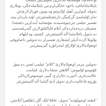
یاپئلامایاجاغئ، یاحود حانگی‌لری‌نین یاپئلابیلەجگی، بونلارئ
تەویلە کیم‌لرین أهیل اۇلدوغو وە بونون قورال‌لارئ‌نئن
نەلر اۇلماسئ گرکتیگی تارتئشئلمئش‌تئر. اؤتە یان‌دان یینە
تفسیر عیلمی چرچیوەسیندە، مۆتشابیە آیت‌لرین دئشئندا،
چشیتلی درەجەلردەکی آنلام قاپالئلئق‌لارئن گیدریلمەسی
دە تەویل باغلامئندا ألە آلئنمئش‌تئر. کشیف وە ایلهام
یۇلویلا أل‌دە أدیلن ایشعاری تفسیرلر دە تەویلین تاصاووفی
اویغولامالارئ اۇلاراق لیتەراتۆرە گیرمیش‌تیر.
تەویلین بنزەر اویغولامالارئ “کلام” عیلمی ایچین دە سؤز
قۇنوسو اۇلموش؛ آللاهئن صئفات‌لارئ، قئیامت
عالامت‌لری، آحیرت حال‌لری گیبی حوصوص‌لارداکی
یۇروم فاعالیەت‌لری تەویل آدئ آلتئندا ألە آلئنمئش‌تئر.
“فئقئە اوصولۆندە” تەویل، عاقلا ایلک گلن (ظاهیر) آنلامئن،
بیر دلیلە بینائن ترک أدیلیپ باشقا بیر آنلامئن ترجیح