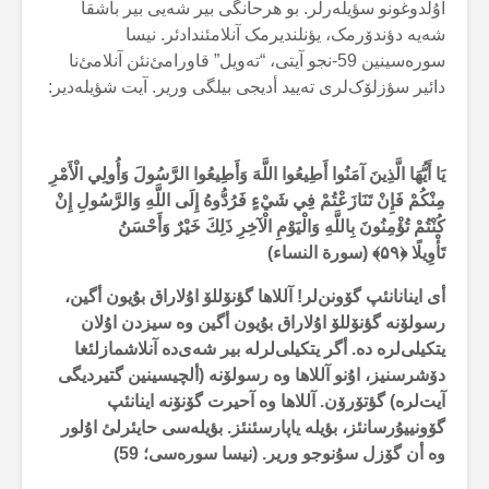
اۇلدوغونو سؤیلەرلر. بو هرحانگی بیر شەیی بیر باشقا
شەیە دؤندۆرمک، یؤنلندیرمک آنلامئندادئر. نیسا
سورەسینین 59-نجو آیتی، “تەویل” قاورامئ‌نئن آنلامئ‌نا
دائیر سؤزلۆک‌لری تەیید أدیجی بیلگی وریر. آیت شؤیلەدیر:
يَا أَيُّهَا الَّذِينَ آمَنُوا أَطِيعُوا اللَّهَ وَأَطِيعُوا الرَّسُولَ وَأُولِي الْأَمْرِ
مِنْكُمْ فَإِنْ تَنَازَعْتُمْ فِي شَيْءٍ فَرُدُّوهُ إِلَى اللَّهِ وَالرَّسُولِ إِنْ
كُنْتُمْ تُؤْمِنُونَ بِاللَّهِ وَالْيَوْمِ الْآخِرِ ذَلِكَ خَيْرٌ وَأَحْسَنُ
تَأْوِيلًا ﴿
۵۹
﴾
(سورة النساء)
أی اینانانئپ گۆونن‌لر! آللاها گؤنۆللۆ اۇلاراق بۇیون أگین،
رسولۆنە گؤنۆللۆ اۇلاراق بۇیون أگین وە سیزدن اۇلان
یتکیلی‌لرە دە. أگر یتکیلی‌لرلە بیر شەی‌دە آنلاشمازلئغا
دۆشرسنیز، اۇنو آللاها وە رسولۆنە (ألچیسینین گتیردیگی
آیت‌لرە) گؤتۆرۆن. آللاها وە آحیرت گۆنۆنە اینانئپ
گۆونییۇرسانئز، بؤیلە یاپارسئنئز. بؤیلەسی حایئرلئ اۇلور
وە أن گۆزل سۇنوجو وریر. (نیسا سورەسی؛ 59)