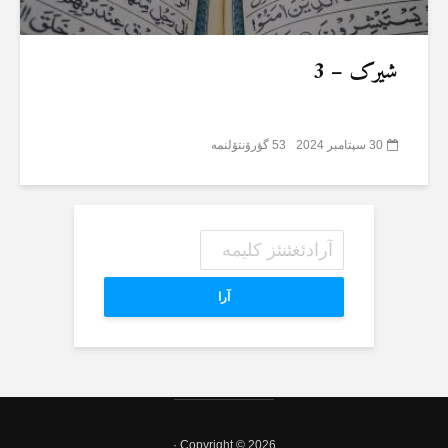
شیرک – 3
30 سپتامبر 2024
53 گؤرۆنتۆلنمە
آرا
Copyright © 2026 ·