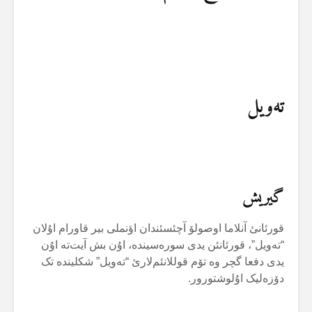
تەویل
گیریش
قورئانئ آنلاما اوصولۆ آچئسئندان اؤنملی بیر قاورام اۇلان
“تەویل”، قورئانئن یدی سورەسیندە، اۇن بش آیت‌تە اۇن
یدی دفعا گچر وە تۆم قوللانئم‌لارئ “تەویل” شکلیندە تک
دۆزەلیک اۇلوشتورور.