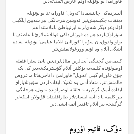
قاورامئ بو یؤنۆیلە اؤنم عارض أتمک‌تەدیر.
ألینیزدەکی چالئشمادا “تەویل” قاورامئ‌نا بو یؤنۆیلە
دیققات چکیلمیش‌تیر. تەویلین هرحانگی بیر شەیین ایلگیلی
اۇلدوغو دیگر شەی‌لرلە ایرتیباطئ باغلامئندا هم
سؤزلۆک‌لردە هم دە قورئان‌داکی قوللانئم‌لارئ‌نا عاطئف‌تا
بولونولدوق‌تان سۇنرا “قورئانئ آنلاما عیلمی” یؤنۆیلە ایفادە
أتتیگی آنلام وە اؤنم وورغولانمئش‌تئر.
کلیمەنین گچتیگی آیت‌لرین مئال‌لری‌نین یانئ سئرا فئقئە
اوصولۆندە کلیمەیە یۆکلنن آنلام گؤسترمک‌تەدیر کی پک
چۇق قاورام گیبی “تەویل” قاورامئ دا تاحریفاتا ماعروض
قالمئش‌تئر. مثەلا أدبی وە تکنیک ایفادەلردن سۇیوتلایاراق
ایفادە أتمک گرکیرسە فئقئە اوصولۆندە تەویل، هرحانگی
بیر کلیمە یا دا آیتە اینسان‌لار طارافئندان قۇنولار، ایلکەلر
گرگینجە بیر آنلام تاقدیر أتمە ایشی‌دیر.
دۇک. فاتیح اۇروم