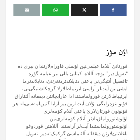
اؤن سؤز
قورئانئ آنلاما عیلمی‌نین اؤنملی قاورام‌لارئندان بیری دە
“تەویل‌دیر”. یۆجە آللاە، کیتابئ بللی بیر عیلمە گؤرە
تافصیل أتتیگی‌نی یاعنی دتایلاندئردئغئ‌نئ، دتایلاندئرما
ایشی‌نین آیت‌لر آراسئ ایرتیباط‌لارلا گرچکلشتیگی‌نی،
ایرتیباط‌لارئن قورولماسئندا دا عارابچانئن دیققاتە آلئناراق
قۇنو بنزەرلیگی اۇلان آیت‌لرین بیر آرایا گتیریلمەسی‌یلە هر
قۇنونون قورئان‌لارئ یاعنی آنلام کۆمەلری
اۇلوشتورولماق‌تادئر. آنلام کۆمەلری‌نین
اۇلوشتورولماسئندا آیت‌لر آراسئندا آللاهئن قوردوغو
باغلانتئ‌لارئن دیققاتە آلئنماسئ گرکمک‌تەدیر. تەویل