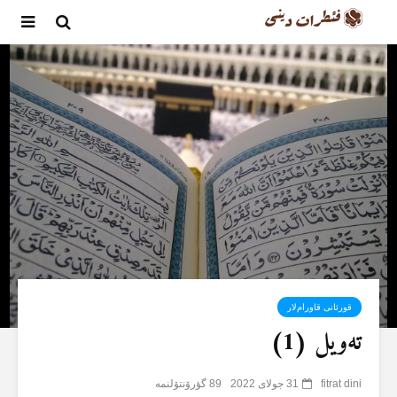
قورئانی قاورام‌لار
تەویل (1)
fitrat dini
31 جولای 2022
89 گؤرۆنتۆلنمە