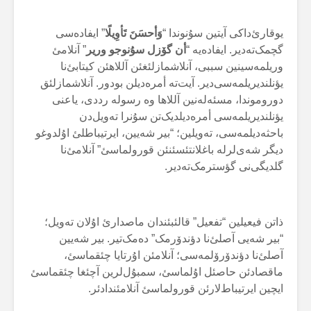
یوقارئ‌داکی آیتین سۇنوندا “
وَأحسَنَ تَأوِیلًا
” ایفادەسی
گچمک‌تەدیر. ایفادەیە “
أن گۆزل سۇنوجو وریر
” آنلامئ
وریلمەسینین سببی، آنلاشمازلئغئن آللاهئن کیتابئ‌نا
یؤنلندیریلمەسی‌دیر. آیت‌تە أمرەدیلن بودور. آنلاشمازلئق
دوروموندا، مسئەلەنین آللاها وە رسولە رددی، یاعنی
یؤنلندیریلمەسی أمرەدیلدیک‌تن سۇنرا تەویل‌دن
باحثەدیلمەسی، تەویلین؛ “بیر شەیین، ایرتیباطلئ اۇلدوغو
دیگر شەی‌لرلە باغلانتئسئنئن قورولماسئ” آنلامئ‌نا
گلدیگی‌نی گؤسترمک‌تەدیر.
ذاتن فیعیلین “تفعیل” قالئبئندان ماصدارئ اۇلان تەویل؛
“بیر شەیی آصلئ‌نا دؤندۆرمک” دەمک‌تیر. بیر شەیین
آصلئ‌نا دؤندۆرۆلمەسی؛ آنلامئن اۇرتایا چئقماسئ،
ماقصادئن حاصئل اۇلماسئ، سمبۇل‌لرین آچئغا چئقماسئ
ایچین ایرتیباط‌لارئن قورولماسئ آنلامئندادئر.