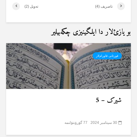
تاصریف (4)
تەویل (2)
بو یازئ‌لار دا ایلگینیزی چکەبیلیر
قورئانی قاورام‌لار
شیرک – 5
30 سپتامبر 2024
77 گؤرۆنتۆلنمە