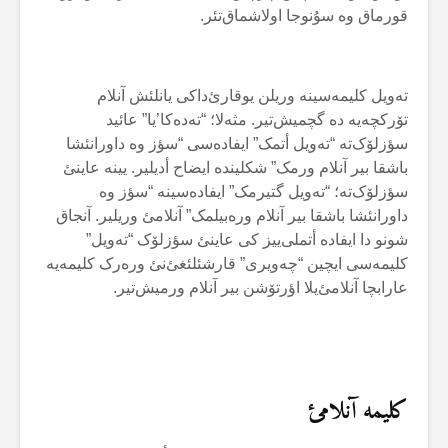
قورماق وە سۇنوجا اولاشماق‌تئر.
تەویل کلیمەسینە وریلن یوقارئ‌داکی یانلئش آنلام
تۆرکچەیە دە گچمیش‌تیر. مثەلا؛ “تەدەکا’یا” عائید
سؤزلۆک‌تە “تەویل أتمک” ایفادەسی “سؤز وە داورانئشا
باشقا بیر آنلام ورمک” شکلیندە ایضاح أدیلیر. یینە عاینئ
سؤزلۆک‌تە؛ “تەویل گتیرمک” ایفادەسینە “سؤز وە
داورانئشا باشقا بیر آنلام ورەبیلمک” آنلامئ وریلیر. آنجاق
شونو دا ایفادە أتملی‌ییز کی عاینئ سؤزلۆک “تەویل”
کلیمەسی ایچین “چەویری” قارشئلئغئ‌نئ ورەرک کلیمەیە
عارابچا آنلامئ‌یلا اؤرتۆشن بیر آنلام ورمیش‌تیر.
کلیمە آنلامئ