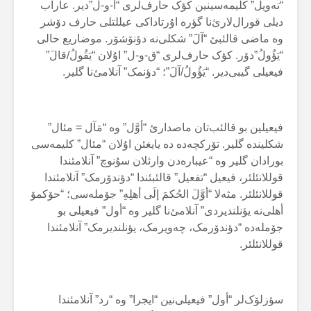
“تەویل” کلیمەسینین کؤک حارف‌لری “أ-و-ل”دیر. عاراب
دیلی قورال‌لارئ‌نا گؤرە اۇرتاداکی عیللتلی حارف دۆشر
وە ماضی قالئبئ “آلَ” شکلی‌نە دؤنۆشۆر. موضاریع حالی
“یَؤُولُ”دۆر. کؤک حارف‌لری “ق-و-ل” اۇلان “یَقُولُ/قالَ”
فیعیلی گیبی‌دیر. “یَؤُولُ/آلَ”؛ “دؤنمک” آنلامئ‌نا گلیر.
فیعیلین بو قالئب‌تان ماصدارئ “أوَّل” وە “مَآل = مئال”
شکلیندە گلیر. تۆرکچەدە دە یایغئن اۇلان “مئال” کلیمەسی
بورادان گلیر وە “عیبارەدن وارئلان سۇنوچ” آنلامئندا
قوللانئلئر، فیعیل “تفعیل” قالئبئندا “دؤندۆرمک” آنلامئندا
قوللانئلئر. مثەلا “أوَّلَ الحُکمَ إلَی أهلِەِ” جۆملەسی؛ “حۆکمۆ
أهلی‌نە یؤنلندیردی” آنلامئ‌نا گلیر وە “أول” فیعیلی بو
جۆملەدە “دؤندۆرمک، چەویرمک، یؤنلندیرمک” آنلامئندا
قوللانئلئر.
سؤزلۆک‌لر “أول” فیعیلی‌نین “ایجرا” وە “رد” آنلامئندا