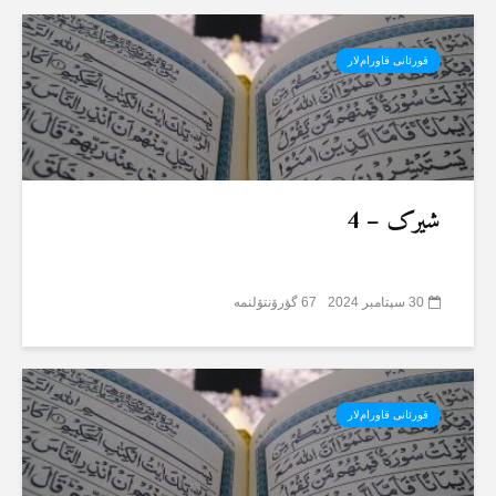
قورئانی قاورام‌لار
شیرک – 4
30 سپتامبر 2024
67 گؤرۆنتۆلنمە
قورئانی قاورام‌لار