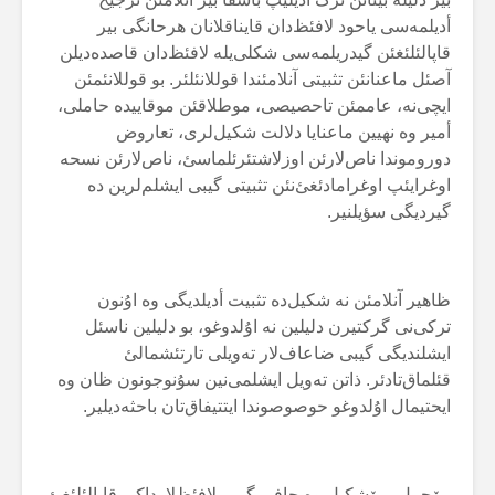
أدیلمەسی یاحود لافئظ‌دان قایناقلانان هرحانگی بیر
قاپالئلئغئن گیدریلمەسی شکلی‌یلە لافئظ‌دان قاصدەدیلن
آصئل ماعنانئن تثبیتی آنلامئندا قوللانئلئر. بو قوللانئمئن
ایچی‌نە، عاممئن تاحصیصی، موطلاقئن موقاییدە حاملی،
أمیر وە نهیین ماعنایا دلالت شکیل‌لری، تعاروض
دوروموندا ناص‌لارئن اوزلاشتئرئلماسئ، ناص‌لارئن نسحە
اوغرایئپ اوغرامادئغئ‌نئن تثبیتی گیبی ایشلم‌لرین دە
گیردیگی سؤیلنیر.
ظاهیر آنلامئن نە شکیل‌دە تثبیت أدیلدیگی وە اۇنون
ترکی‌نی گرکتیرن دلیلین نە اۇلدوغو، بو دلیلین ناسئل
ایشلندیگی گیبی ضاعاف‌لار تەویلی تارتئشمالئ
قئلماق‌تادئر. ذاتن تەویل ایشلمی‌نین سۇنوجونون ظان وە
ایحتیمال اۇلدوغو حوصوصوندا ایتتیفاق‌تان باحثەدیلیر.
مۆجمل، مۆشکیل وە حافی گیبی لافئظ‌لارداکی قاپالئلئغئ