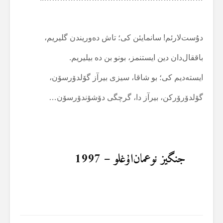
دۇست‌لارئم! سانمایئن کی؛ تاش دەوریندن گلیریم،
باققال‌دان دین ایستنمز، بونو بن دە بیلیریم.
ایستەدیم کی؛ بو شاقا، سیزی بیرآز گۆلدۆرسۆن،
گۆلدۆرۆرکن، بیرآز دا، گرچگی دۆشۆندۆرسۆن…
جنگیز نوعمان‌اۇغلو – 1997