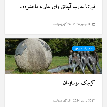
قورئانا حارب آچانئن وای حالی‌نە ماحشردە…
30 نوامبر 2024
24 گؤرۆنتۆلنمە
شیعیر ایلە شوعور
گرچک مۆسلۆمان
30 نوامبر 2024
18 گؤرۆنتۆلنمە