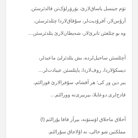
تۆم جینسل یاساق‌لارئ، یۆرۆرلۆک‌تن قالدئرسئن.
أرۇس‌لار، آفرۇدیت‌لر، سۇقاق‌لاردا چئلدئرسئن،
وە بو چئلغئن تانرئ‌لار، شەیطان‌لارئ یئلدئرسئن…
آچئلسئن ساحیل‌لردە، بش یئلدئزلئ ماعبدلر،
دیسکۇلاردا، روف‌لاردا، یاپئلسئن عیبادت‌لر…
بیر دین ور کی؛ هر آقشام، سۇفرالارئ قورالئم،
قادح‌لری دوعایلا، بیربیری‌نە وورالئم…
آحلاق ماحلاق اۆستۆنە، بیرآز قافا یۇرالئم (!)
مملکتین شو حالی، نە اۇلاجاق سۇرالئم.