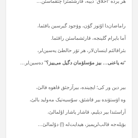
هر یردە “آحلاق” دییە، قارشئمئزا چئقماسئن…
راماضان‌دا اۇتوز گۆن، وۆجود گیرسین باقئما،
آما بایرام گلینجە، قارئشماسئن راقئما.
بئراقالئم اینسان‌لار، هر تۆر حالطئ یەسین‌لر،
“
نە یاعنی… بیز مۆسلۆمان دگیل می‌ییز؟
” دەسین‌لر…
بیر دین ور کی؛ ایچیندە، بیرآزجئق قاهوە فالئ،
وە اۆستۆندە بیر قاشئق، سۇسیەتیک مەولید بالئ،
آراسئندا بیر دیلیم، قاشار یاشار اۇلمالئ،
بؤیلەجە قالب‌لریمیز، هیدایت‌لە (!) دۇلمالئ…