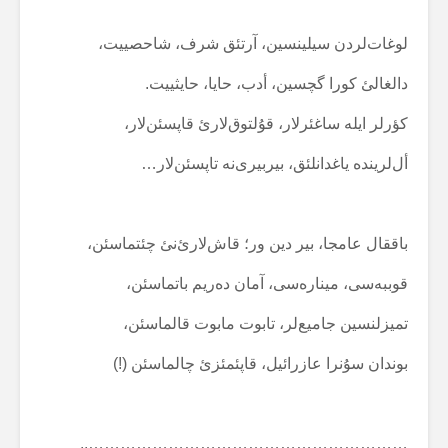
لوغات‌لردن سیلینسین، آرتئق شرف، شاحصییت،
دالغالئ کورا گچسین، أدب، حایا، حایثییت.
کؤرلر ایلە ساغئرلار، قۇلتوق‌لارئ قاپسئن‌لار،
أل‌لریندە یاغدانلئق، بیربیری‌نە تاپسئن‌لار…
باققال عامجا، بیر دین ور؛ قاش‌لارئ‌نئ چئتماسئن،
قوببەسی، مینارەسی، آمان دەریم باتماسئن،
تمیزلنسین جامیع‌لر، تابوت مابوت قالماسئن،
بوندان سۇنرا عازرائیل، قاپئمئزئ چالماسئن (!)
……………………………………………………..