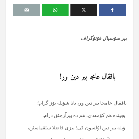
بیر سۇسیال فۇتۇگراف
باققال عامجا بیر دین ور!
باققال عامجا بیر دین ور، بانا شؤیلە یۆز گرام؛
ایچیندە هم کۇمەدی، هم دە بیرآزجئق درام.
اؤیلە بیر دین اۇلسون کی؛ بیزی فاضلا سئقماسئن،