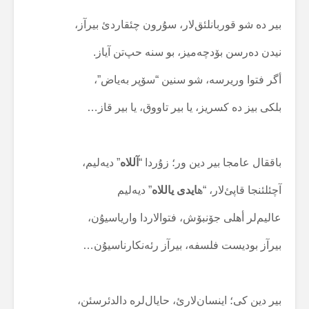
بیر دە شو قوربانلئق‌لار، سۇرون چئقاردئ بیرآز،
نیدن دەرسن بۆدچەمیز، بو سنە حپ‌تن آیاز.
أگر فتوا وریرسە، شو سنین “سۆپر بەیاض”،
بلکی بیز دە کسریز، یا بیر تاووق، یا بیر قاز…
باققال عامجا بیر دین ور؛ زۇردا “
آللاە
” دیەلیم،
آچئلئنجا قاپئ‌لار، “ه
ایدی یاللاە
” دیەلیم
عالیم‌لر أهلی جۆنبۆش، فتوالاردا واریاسیۇن،
بیرآز بودیست فلسفە، بیرآز رئەنکارناسیۇن…
بیر دین کی؛ اینسان‌لارئ، حایال‌لرە دالدئرسئن،