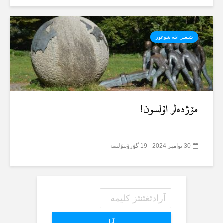
شیعیر ایلە شوعور
مۆژدەلر اۇلسون!
30 نوامبر 2024
19 گؤرۆنتۆلنمە
آرا