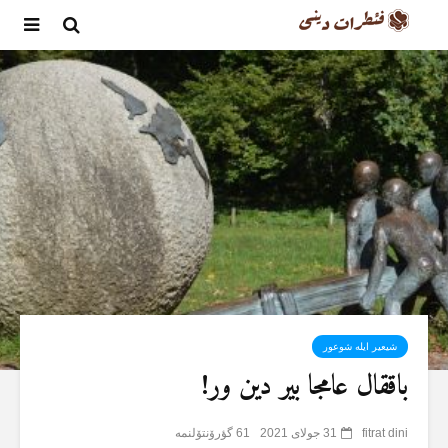
شیعیر ایلە شوعور
باققال عامجا بیر دین ور!
fitrat dini
31 جولای 2021
61 گؤرۆنتۆلنمە