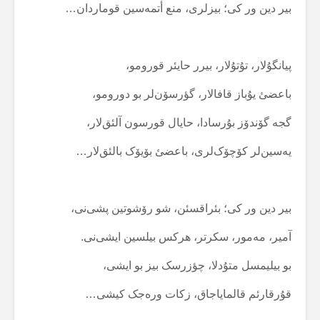
بیر دین ور کی؛ بیزلری، منع أتمەسین قوماردان…
پیانگۇلار، تۇتۇلار، بیرر حایئر قورومو،
باعضئ یۇباز قافالار، گؤرسۆن‌لر بو دورومو،
گجە گۆندۆز بۇرسادا، حایال قورسون آلئق‌لار،
یەسین‌لر کۆچۆک‌لری، باعضئ بۆیۆک بالئق‌لار…
بیر دین ور کی؛ بئراقسئن، شو رۆشوتین پشی‌نی،
آمیر، مەمور، سکرتر، هرکس بیلسین ایشی‌نی.
بو بیلیمسل متۇدلا، چؤزرسک بیز بو ایشی،
قۇرقارئم قالمایاجاق، زکات ورەجک کیشی…