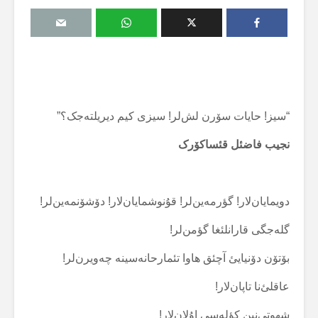
“سیز! حایات سۆرن لش‌لر! سیزی کیم دیریلتەجک؟”
نجیب فاضئل قئساکۆرک
دویمایان‌لار! گؤرمەین‌لر! قۇنوشمایان‌لار! دۆشۆنمەین‌لر!
گلەجگی قارانلئغا گؤمن‌لر!
بۆتۆن دۆنیایئ آچئق هاوا تئمارحانەسینە چەویرن‌لر!
عاقلئ‌نا تاپان‌لار!
شهوتی‌نین کؤلەسی اۇلان‌لار!