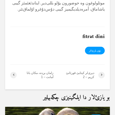
موتلولوغون وە حوضورون یۇلو بللی‌دیر. ایناندئغئمئز گیبی
یاشاماق، أمرەدیلدیگیمیز گیبی دۇس‌دۇغرو اۇلماق‌تئر.
fitrat dini
تۆم یازئ‌لار
دیری‌لر کیتابئ قورئانئ
زامان بن‌دە، مکان بانا
کریم – 2
أمانت – 1
بو یازئ‌لار دا ایلگینیزی چکەبیلیر