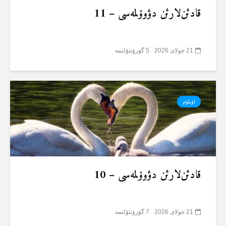
قادئن‌لارئن دؤوۆلمەسی – 11
21 جولای 2026
5 گؤرۆنتۆلنمە
اؤیلۆم
قادئن‌لارئن دؤوۆلمەسی – 10
21 جولای 2026
7 گؤرۆنتۆلنمە