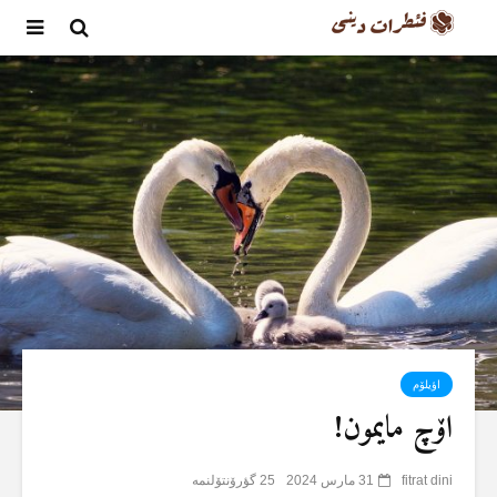
اؤیلۆم
اۆچ مایمون!
fitrat dini
31 مارس 2024
25 گؤرۆنتۆلنمە