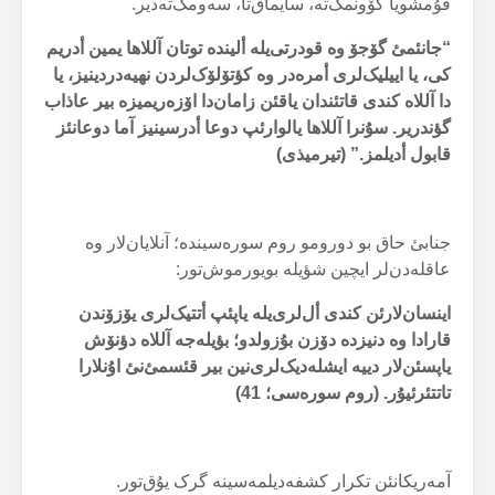
قۇمشویا گۆونمک‌تە، سایماق‌تا، سەومک‌تەدیر.
“جانئمئ گۆجۆ وە قودرتی‌یلە ألیندە توتان آللاها یمین أدریم
کی، یا اییلیک‌لری أمرەدر وە کؤتۆلۆک‌لردن نهیەدردینیز، یا
دا آللاە کندی قاتئندان یاقئن زامان‌دا اۆزەریمیزە بیر عاذاب
گؤندریر. سۇنرا آللاها یالوارئپ دوعا أدرسینیز آما دوعانئز
قابول أدیلمز.” (تیرمیذی)
جنابئ حاق بو دورومو روم سورەسیندە؛ آنلایان‌لار وە
عاقلەدن‌لر ایچین شؤیلە بویورموش‌تور:
اینسان‌لارئن کندی أل‌لری‌یلە یاپئپ أتتیک‌لری یۆزۆندن
قارادا وە دنیزدە دۆزن بۇزولدو؛ بؤیلەجە آللاە دؤنۆش
یاپسئن‌لار دییە ایشلەدیک‌لری‌نین بیر قئسمئ‌نئ اۇنلارا
تاتتئرئیۇر. (روم سورەسی؛ 41)
آمەریکانئن تکرار کشفەدیلمەسینە گرک یۇق‌تور.