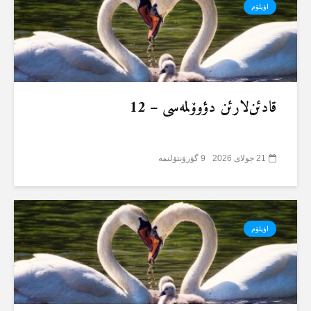
اؤیلۆم
قادئن‌لارئن دؤوۆلمەسی – 12
21 جولای 2026
9 گؤرۆنتۆلنمە
اؤیلۆم