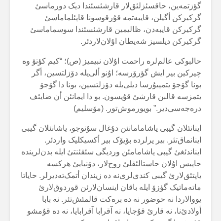
گؤزتمەین، حاقسئزلئق‌لار قارشئسئندا دیک دورماسئ
گرکیرکن أگیلن، قایبەتمە قۇرقوسونا قاپئلماماسئ
گرکیرکن قایبەدن، ظالیمین قارشئسئندا سوسماماسئ
گرکیرکن دیلسیز شەیطان اۇلان‌لاردئر.
حالبوکی عالم‌لرە راحمت اۇلان نبیمیز (ص)؛ “کیم کؤتۆ وە
چیرکین بیر ایش گؤرۆرسە؛ اۇنو ألی‌یلە دۆزلتسین، أگر
بونا گۆجۆ یتمییۇرسا دیلی‌یلە دۆزلتسین، بونا دا گۆجۆ
یتمزسە قالبن قارشئ قۇیسون. بو دا ایمانئن أن ضایئف
درەجەسی‌دیر.” بویورموش‌تور. (مۆسلیم)
اینانئلان گیبی یاشامامانئن دۇغال سۇنوجو، یاشانئلان گیبی
اینانماق‌تئر. بیر یرلردە بۆیۆک بیر أکسیکلیک واردئر.
ایناندئغئ گیبی یاشامامئن وردیگی سئقئنتئ ایلە بدن‌لریندە
حاپیس اۇلان حاستالئقلئ روح‌لار، دۆنیایئ هرکسە
یاپتئق‌لارئ گیبی کندی‌لری‌نە دە زیندان أتمک‌تەدیرلر. حایاتا
ماتەماتیک گؤزۆ ایلە باقان اینسان‌لارئن قوردوق‌لارئ
یووالاردا نە حوضور نە دە برەکت قالمئش‌تئر. نە بابا
أولادئ‌نا، نە قارئ قۇجایا، نە آقرابا آقرابایا، نە دە قۇمشو