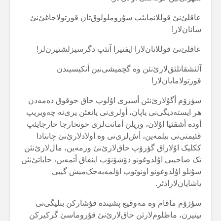
عاقلئ‌نئ قوللانمایئپ سۇروملولوق‌تان قورتولاجاغئ‌نئ
سانان‌لار!
عاقلئ‌نئ قوللانان‌لارا ایفتیرا آتئپ دگرسیزلشتیرن‌لر!
آلئشقانلئق‌لارئ‌نئن وە گچمیشی‌نین أتکیسیندن
قورتولامایان‌لار!
سؤزۆم أگۇلارئ‌نئن أسیری اۇلوپ حاق حوقوق دەمەدن
هر ایستەدیگی‌نی یاپان، أولری‌نی یانغئن یری‌نە چەویریپ
أودە أشقئیا اۇلان، وریلن أمانت‌لری حونحارجا حارجایئپ
قئیمتی‌نی بیلمەین، أش‌لری‌نی وە أولادلارئ‌نئ چانتادا
ککلیک اۇلاراق گؤرۆپ حاق‌لارئ‌نئ ورمەین، مال‌لارئ‌نئن
تک صاحیبی اۇلدوغونو دۆشۆنۆپ اینفاق أتمەین، حایاتئ‌نئن
سۇنلو اۇلدوغونو اونوتوپ اؤلمەیەجک‌میش گیبی
یاشایان‌لارادئر.
سؤزۆم ماقام وە مەوقیع پشیندە قۇشارکن بنلیگی‌نی
ییتیرن، ماظلوم‌لارئن حاق‌لارئ‌نئ قۇروماسئ گرکیرکن