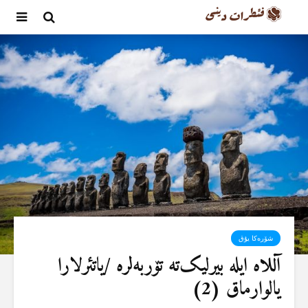
شۆرەکا یۇق
آللاە ایلە بیرلیک‌تە تۆربەلرە /یاتئرلارا
یالوارماق (2)