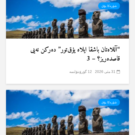
شۆرەکا یۇق
“آللاەتان باشقا ایلاە یۇق‌تور” دەرکن نەیی
قاصدەریز؟ – 3
31 مئی 2026
12 گؤرۆنتۆلنمە
شۆرەکا یۇق