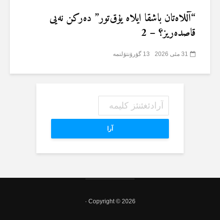
“آللاەتان باشقا ایلاە یۇق‌تور” دەرکن نەیی
قاصدەریز؟ – 2
31 مئی 2026
13 گؤرۆنتۆلنمە
آرا
Copyright © 2026 ·