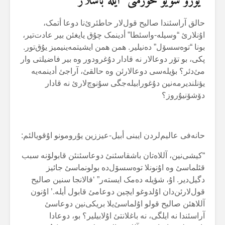
“یۆزۆ سویو حۆرمتی” ایلە باشلار
حالق آراسئندا صالیح قول‌لار حاطئرئ‌نا دوعا أتمک،
اۇنلارئ “وسیلە-واسئطا” أدینمک چۇق یایغئن بیر عادت‌تیر،
بونا “توەسسۆل” دەنیلیر. همن همن ایشیتمەینیمیز یۇق‌تور.
پکی، بو تۆر دوعالار نە قادار دۇغرودور وە بیر فاضیلتی وار
مئ‌دئر؟ بؤیلەسی دوعالارئن وە حالقئ، آراجئ أدینمەیە
یؤنلندیرمەنین دۇغورابیلەجگی سۇنوچ‌لارئ نە قادار
دۆشۆنیۇروز؟
حانەفی عالیم‌لردن ایبنی أبیل-عیززین یۇرومونو اۇقویالئم:
“کیشی‌نین، آللاەتان باشقاسئنئ دوعاسئنئن قابولۆنە سبب
قئلماسئ وە اۇنونلا توەسسۆل‌دە بولونماسئ جائیز
دگیل‌دیر. اۇ، شؤیلە دەمک ایستەر” ‘فالانجا سنین صالیح
قول‌لارئن‌دان اۇلدوغو ایچین دوعامئ قابول أیلە.’ اۇنون
آللاهئن صالیح قولو اۇلماسئ‌یلا بریکی‌نین دوعاسئ
آراسئندا نە ایلگی، نە باغلانتئ اۇلابیلیر؟ بو، دوعادا