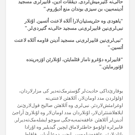
حالی‌نە گتیرمیش‌لردی. دیققات أدین، قابیرلری مسجید
أدینمەیین، بن سیزی بوندان منع أدیۇروم.”
“یاهودی وە حئریستیان‌لارا آللاە لاعنت أتسین. اۇنلار
نبی‌لری‌نین قابیرلری‌نی مسجید حالی‌نە گتیردی‌لر.”
“نبی‌لری‌نین قابیرلری‌نی مسجید أدینن قاومە آللاە لاعنت
أتسین.”
“قابیرلرە دۇغرو ناماز قئلمایئن، اۇنلارئن اۆزەریندە
اۇتورمایئن.”
یوقارئ‌داکی حادیث‌لر گؤسترمک‌تەدیر کی مزارلاردان،
اؤلۆلردن مدد اومان‌لار، آللاهئن لاعنتی‌نە
اوغرامئش‌لاردئر. نبی‌لری وە آللاهئن صالیح قول‌لارئ‌نئ
ایلاهلاشتئران‌لار، اۇنلاردان مدد اومان‌لار وە اۇنلارئ آراجئ
أدینن‌لر آللاهئن عاففەتمەیەجگی سوچو ایشلەمک‌تەدیرلر.
قابیرلرە اؤلۆمۆ حاطئرلاماق ایچین گیدیلیر وە اۇرادا
یاتان‌لارئن عاففەدیلمەسی ایچین دوعا أدیلیر. فاقاط