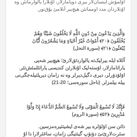
اؤلمۆش اینسان‌لار بیزی دویامازلار، اۇنلارا یالوارمانئن وە
اۇنلاردان مدد اوممانئن هیچ‌بیر آنلامئ یۇق‌تور.
وَالَّذِينَ يَدْعُونَ مِنْ دُونِ اللَّهِ لَا يَخْلُقُونَ شَيْئًا وَهُمْ
يُخْلَقُونَ ﴿
۲۰
﴾
أَمْوَاتٌ غَيْرُ أَحْيَاءٍ وَمَا يَشْعُرُونَ أَيَّانَ
يُبْعَثُونَ ﴿
۲۱
﴾ (سورة النحل)
آللاە ایلە بیرلیک‌تە یالواردئق‌لارئ؛ هیچ‌بیر شەیی
یاراتامازلار، اۆستەلیک اۇنلارئن کندیسی یاراتئلمئش‌تئر.
اؤلۆدۆرلر، دیری دگیل‌دیرلر وە نە زامان دیریلتیلەجگی‌نی
بیلە بیلمزلر. (ناحل سورەسی؛
20-21
)
فَإِنَّكَ لَا تُسْمِعُ الْمَوْتَى وَلَا تُسْمِعُ الصُّمَّ الدُّعَاءَ إِذَا وَلَّوْا
مُدْبِرِينَ ﴿
۵۲
﴾ (سورة الروم)
ذاتن سن اؤلۆلرە بیر شەی ایشیتتیرەمزسین.
سئرت‌لارئ‌نئ دؤنۆپ گیتتیگی زامان، ساغئرلارا دا اۇ