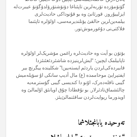
گۆنۆمۆزدە تۆربەلرین تاپئناغا دؤنۆشتۆرۆلدۆگۆنۆ عیبرت‌لە
ایزلییۇروز. قورئانئ وە بو قۇنوداکی حادیث‌لری
بیلمەین‌لرین حالقئ یؤنلندیرمەسی، اؤلۆلرە تاپئنما
فلاکتی‌نی دۇغورموش‌تور.
بۆتۆن بو آیت وە حادیث‌لرە راغمن مۆشریک‌لر اؤلۆلرە
تاپابیلمک ایچین؛ “ایش‌لرینیزدە شاشئردئغئنئزدا
قابیردەکی‌لردن یاردئم ایستەیین!” شکلیندە ییگرنچ بیر
ایفتیرایئ موحاممدە (ع) مال أدیپ سانکی اۇ سؤیلەمیش
گیبی ناقلەدەرک، اۇنو دا کندیسی گیبی گؤسترمەیە
چالئشماق‌تادئرلار. بو نۇقطادا چۇق اویانئق اۇلمالئ وە
اویدورما ریوایت‌لردن ساقئنمالئ‌یئز.
تەوحیدە یابانجئلاشما