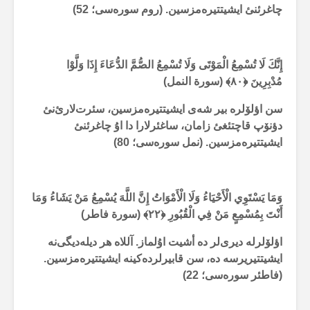
چاغرئنئ ایشیتتیرەمزسین. (روم سورەسی؛
52
)
إِنَّكَ لَا تُسْمِعُ الْمَوْتَى وَلَا تُسْمِعُ الصُّمَّ الدُّعَاءَ إِذَا وَلَّوْا
مُدْبِرِينَ ﴿
۸۰
﴾ (سورة النمل)
سن اؤلۆلرە بیر شەی ایشیتتیرەمزسین، سئرت‌لارئ‌نئ
دؤنۆپ قاچتئغئ زامان، ساغئرلارا دا اۇ چاغرئنئ
ایشیتتیرەمزسین. (نمل سورەسی؛
80
)
وَمَا يَسْتَوِي الْأَحْيَاءُ وَلَا الْأَمْوَاتُ إِنَّ اللَّهَ يُسْمِعُ مَنْ يَشَاءُ وَمَا
أَنْتَ بِمُسْمِعٍ مَنْ فِي الْقُبُورِ ﴿
۲۲
﴾ (سورة فاطر)
اؤلۆلرلە دیری‌لر دە أشیت اۇلماز. آللاە هر دیلەدیگی‌نە
ایشیتتیریرسە دە، سن قابیرلردەکینە ایشیتتیرەمزسین.
(فاطئر سورەسی؛
22
)