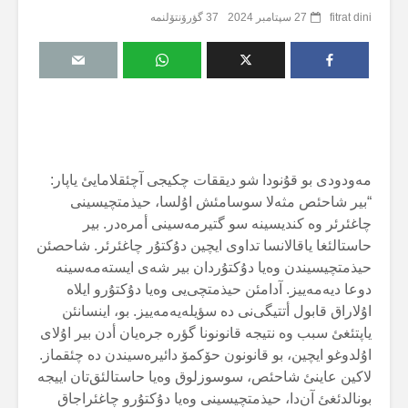
fitrat dini
27 سپتامبر 2024
37 گؤرۆنتۆلنمە
مەودودی بو قۇنودا شو دیققات چکیجی آچئقلامایئ یاپار:
“بیر شاحئص مثەلا سوسامئش اۇلسا، حیذمتچیسینی
چاغئرئر وە کندیسینە سو گتیرمەسینی أمرەدر. بیر
حاستالئغا یاقالانسا تداوی ایچین دۇکتۇر چاغئرئر. شاحصئن
حیذمتچیسیندن وەیا دۇکتۇردان بیر شەی ایستەمەسینە
دوعا دیەمەییز. آدامئن حیذمتچی‌یی وەیا دۇکتۇرو ایلاە
اۇلاراق قابول أتتیگی‌نی دە سؤیلەیەمەییز. بو، اینسانئن
یاپتئغئ سبب وە نتیجە قانونونا گؤرە جرەیان أدن بیر اۇلای
اۇلدوغو ایچین، بو قانونون حۆکمۆ دائیرەسیندن دە چئقماز.
لاکین عاینئ شاحئص، سوسوزلوق وەیا حاستالئق‌تان اییجە
بونالدئغئ آن‌دا، حیذمتچیسینی وەیا دۇکتۇرو چاغئراجاق