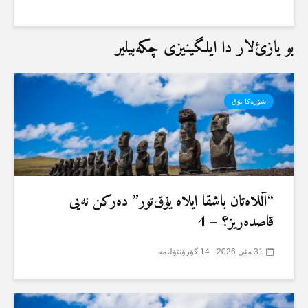
بو یازئ‌لار دا ایلگینیزی چکەبیلیر
شۆرەکا یۇق
“آللاەتان باشقا ایلاە یۇق‌تور” دەرکن نەیی
قاصدەریز؟ – 4
31 مئی 2026
14 گؤرۆنتۆلنمە