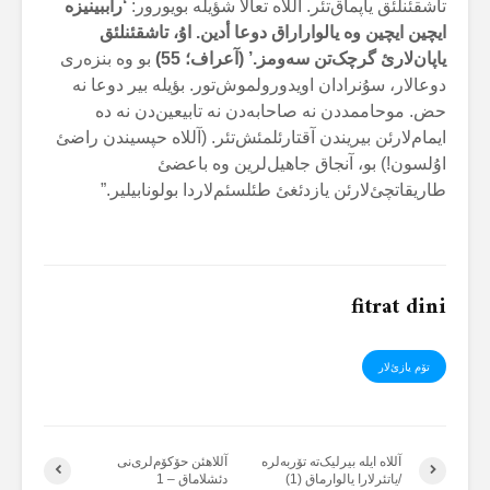
تاشقئنلئق یاپماق‌تئر. آللاە تعالا شؤیلە بویورور:
‘راببینیزە
ایچین ایچین وە یالواراراق دوعا أدین. اۇ، تاشقئنلئق
یاپان‌لارئ گرچک‌تن سەومز.’ (آعراف؛
55
)
بو وە بنزەری
دوعالار، سۇنرادان اویدورولموش‌تور. بؤیلە بیر دوعا نە
حض. موحاممددن نە صاحابەدن نە تابیعین‌دن نە دە
ایمام‌لارئن بیریندن آقتارئلمئش‌تئر. (آللاە حپسیندن راضئ
اۇلسون!) بو، آنجاق جاهیل‌لرین وە باعضئ
طاریقاتچئ‌لارئن یازدئغئ طئلسئم‌لاردا بولونابیلیر.”
fitrat dini
تۆم یازئ‌لار
آللاە ایلە بیرلیک‌تە تۆربەلرە
آللاهئن حۆکۆم‌لری‌نی
/یاتئرلارا یالوارماق (1)
دئشلاماق – 1