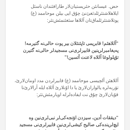
حض. عیسانئن حئریستیان‌لار طارافئندان ناسئل
ایلاهلاشتئرئلدئغئ‌نئ چۇق ایی بیلن موحاممد (ع)
پوتلاشتئرئلماق‌تان آللاها سئغئنمئش‌تئر:
“آللاهئم! قابریمی تاپئنئلان بیر پوت حالی‌نە گتیرمە!
پەیغامبرلرینین قابیرلری‌نی مسجیدلر حالی‌نە گتیرن
تۇپلولوغا آللاە لاعنت أتسین!”
آللاهئن ألچیسی موحاممد (ع) قابیرلردن مدد اومان‌لارئ،
تۆربەلرە یالواران‌لارئ یا دا اۇنلارئ آللاە ایلە آرالارئ‌نا
قۇیان‌لارئ چۇق نت ایفادەلرلە اویارمئش‌تئر:
“دیققات أدین، سیزدن اؤنجەکی‌لر نبی‌لری‌نین وە
ایچ‌لریندەکی صالیح کیشی‌لری‌نین قابیرلری‌نی مسجید