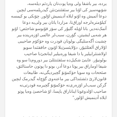
یردە، بیر باشقا ولی وەیا پوت‌تان یاردئم دیلەسە،
شۆبهەسیز کی اۇنا بیر سئقئنتئ‌نئن گیدریلمەسی ایچین
دوعا أتمیش وە اۇنو ایلاە أدینمیش اۇلور. چۆنکی بو کیمسە
کیلۇمترەلرجە اوزاق‌تا، مزاردا یاتان بیر ولی‌یە دوعا
أتمک‌تەدیر. بانا اؤیلە گلیۇر کی سؤز قۇنوسو شاحئص؛ اۇنو
هر شەیی ایشیتن، گؤرن، سبب‌لر عالمی اۆزەریندە بیر
چشیت أگەمنلیگی بولونان قودرت وە حۆکۆم صاحیبی
اۇلاراق آلغئلئیۇر، دۇلایئسئ‌یلا اۇنون حاققئندا سویو
اولاشتئرابیلیر یا دا شیفا ورەبیلیر اینانجئ‌نا صاحیب
بولونیۇر. عاینئ شکیل‌دە سئقئنتئلئ بیر دوروم‌دا سو وە
شیفا اوماراق بیر پوتا دوعا أدر، بونو دا پوتون حاستالئق،
صئححات وە سویا حۆکمۆنۆ گچیردیگی‌نە، طابیعات
قانون‌لارئ دئشئنداکی بیر ماعنەوی گۆچ‌لە گیدرمک ایچین
گرکن سبب‌لر اۆزەری‌نە حۆکمۆنۆ گچیرمە قودرتی‌نە
صاحیب اۇلدوغونا ایناناراق یاپسا، اۇ شاحصئ وەیا پوتو
ایلاە أدینمیش اۇلور.”