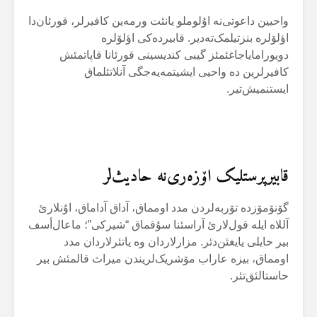
واحیین داعوتی‌نە اۇلوملو یانئت ورمەین کافیرلر، قورئان‌دا
اؤلۆلرە بنزتیلمک‌تەدیر. قابیردەکی اؤلۆلرە
دویورامایاجاغئمئز گیبی کندیسینی قورئانا قاپاتمئش
کافیرلرین دە واحیی ایشیتمەیەجگی آنلاتئلماق
ایستنمیش‌تیر.
قابیرپرستلیک اۆزەری‌نە حادیث‌لر
گۆنۆمۆزدە تۆربەلردن مدد اومماق، آداق آداماق، اۇنلارئ
آللاە ایلە قول‌لارئ آراسئنا سۇقماق “شیرکی”؛ ماعال‌أسف
بیر حایلی یایغئن‌دئر. مزارلاردان وە یاتئرلاردان مدد
اومماق، بیزە عاراب مۆشریک‌لریندن میراث قالمئش بیر
حاستالئق‌تئر.