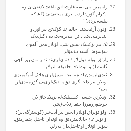
راببیمین بنی نەیە قارشئلئق باغئشلادئغئ‌نئ وە
ایکرام گؤرن‌لردن بیری یاپتئغئ‌نئ (کشکە
بیلسەلردی)!”
اۇنون آرقاسئندا حالقئ‌نا گؤک‌تن بیر اۇردو
ایندیرمەدیک، ذاتن ایندیرەجک دە دگیل‌دیک.
تک بیر یۆکسک سس یتتی، اۇنلار همن آلەوی
سؤنمۆش آتشە دؤندۆلر.
یازئق بؤیلە قول‌لارا! کندی‌لری‌نە نە زامان بیر ألچی
گلسە اۇنو موطلاقا حافیفە آلئرلار.
کندی‌لریندن اؤنجە نیجە نسیل‌لری هلاک أتتیگیمیزی،
بونلارا بیر داحا گری دؤنمەدیک‌لری‌نی گؤرمەدی‌لر
می؟
اۇنلارئن حپسی کسینلیک‌لە تۇپلاناجاق‌لار،
حوضوروموزا چئقارئلاجاق‌تئر.
اؤلۆ تۇپراق اۇنلار ایچین بیر آیت‌تیر (گؤسترگەدیر)؛
اۇ تۇپراغئ جانلاندئردئق وە اۇندان تاحئل چئقاردئق،
سۇنرا اۇنلار اۇ تاحئل‌دان یەرلر.