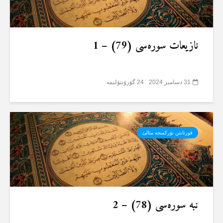
نازیعات سورەسی (79) – 1
31 دسامبر 2024
24 گؤرۆنتۆلنمە
قورئانئن تۆرکمنجە مئالئ
نبە سورەسی (78) – 2