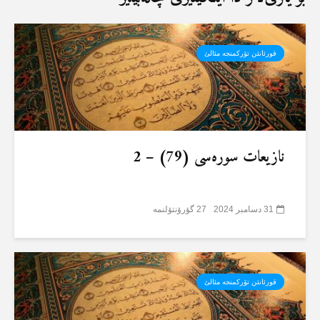
قورئانئن تۆرکمنجە مئالئ
نازیعات سورەسی (79) – 2
31 دسامبر 2024
27 گؤرۆنتۆلنمە
قورئانئن تۆرکمنجە مئالئ