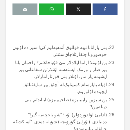
بنی یاراتانا نییە قوللوق أتمەیەلیم کی! سیز دە اۇنون
حوضورونا چئقارئلاجاق‌سئنئز.
بن اۇنونلا آراما ایلاەلار مئ قۇیاجاغئم؟ راحمان بانا
بیر ضارار ورمک ایستەسە اۇنلارئن شفاعاتی بیر
ایشیمە یاراماز. اۇنلار بنی قورتارامازلار.
اؤیلە یاپارسام کسینلیک‌لە آچئق بیر ساپقئنلئق
ایچیندە اۇلوروم.
بن سیزین راببینیزە (صاحیبینیزە) ایناندئم. بنی
دینلەیین!”
(آدامئ اؤلدۆردۆلر) اۇنا؛ “شو باحچەیە گیر!”
دەنیلدی. (اۇرایئ گؤرۆنجە) شؤیلە دەدی: “آە، کشکە
حالقئم بیلسەیدی!