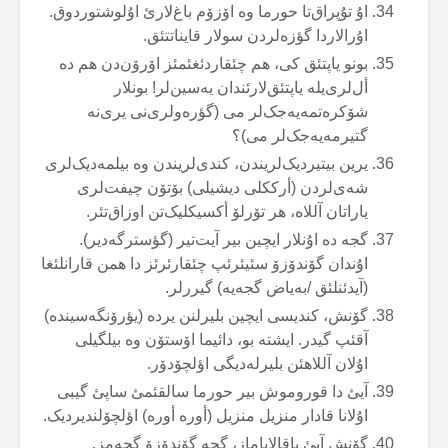
اۇ تۇپراق‌تا حورما وە اۆزۆم باغ‌لارئ اۇلوشتوردوق.
اۇرالاردا گؤزەلردن سولار قایناتتئق.
بونو یاپتئق کی، هم چئقاردئغئمئز اۆرۆن‌دن هم دە
أل‌لری‌یلە یاپتئق‌لارئندان یەسین‌لر! بونلار
شۆکرەتمەیەجک‌لر می (گؤرەولری‌نی یری‌نە
گتیرمەیەجک‌لر می)؟
یرین بیتیردیک‌لریندن، کندی‌لریندن وە بیلمەدیک‌لری
شەی‌لردن (أرککلی دیشیلی) بۆتۆن چیفت‌لری
یاراتان آللاە، هر تۆرلۆ أکسیکلیک‌تن اوزاق‌تئر.
گجە دە اۇنلار ایچین بیر آیت‌تیر (گؤسترگەدیر).
اۇندان گۆندۆزۆ سئیئرئپ چئقارئرئز دا همن قارانلئغا
(آیدئنلئق /بەیاض گجەیە) گیررلر.
گۆنش، کندیسی ایچین بلیرلنن یردە (یؤرۆنگەسیندە)
آقئپ گیدر. ایشتە بو، دائیما اۆستۆن وە بیلگیلی
اۇلان آللاهئن بلیرلەدیگی اؤلچۆدۆر.
آیئ دا قوروموش بیر حورما سالقئمئ ساپئ گیبی
اۇلانا قادار منزیل منزیل (أورە أورە) اؤلچۆلندیردیک.
گۆنش آیئ یاقالایاماز، گجە گۆندۆزۆ گچەمز.