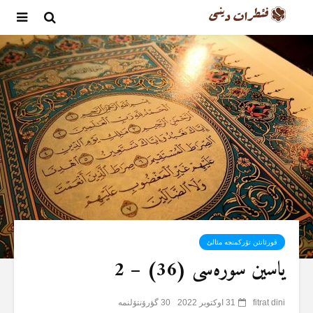
قورئانئن تۆرکمنجە مئالئ
یاسین سورەسی (36) – 2
fitrat dini
31 اوکتوبر 2022
30 گؤرۆنتۆلنمە