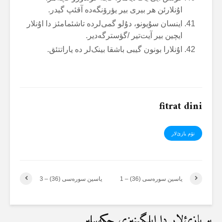
اۇنلارئن هر بیری بیر یؤرۆنگەدە آقئپ گیدر.
اینسان سۇیونو، دۇلو گمی‌لردە تاشئمامئز دا اۇنلار
ایچین بیر آیت‌تیر /گؤسترگەدیر.
اۇنلارا بونون گیبی باشقا بینک‌لر دە یاراتتئق.
fitrat dini
تۆم یازئ‌لار
یاسین سورەسی (36) – 1
یاسین سورەسی (36) – 3
بو یازئ‌لار دا ایلگینیزی چکەبیلیر