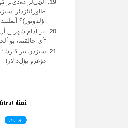
ألچی‌لر دەدی‌لر ک
طاورئنئزدئر. سیزە
اۇلدونوز)؟ آصلئندا
بیر آدام شهرین أن
“أی حالقئم، بو ألچ
سیزدن بیر قارشئلئ
دۇغرو یۇل‌دالار!
fitrat dini
تۆم یازئ‌لار