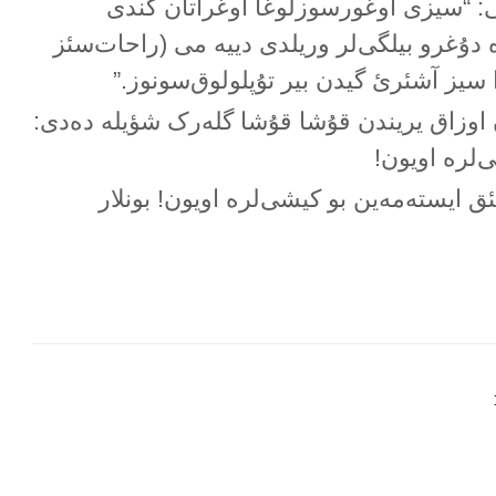
ی: “سیزی اوغورسوزلوغا اوغراتان کندی
 دۇغرو بیلگی‌لر وریلدی دییە می (راحات‌سئز
 سیز آشئرئ گیدن بیر تۇپلولوق‌سونوز.”
 اوزاق یریندن قۇشا قۇشا گلەرک شؤیلە دەدی:
ی‌لرە اویون!
ق ایستەمەین بو کیشی‌لرە اویون! بونلار