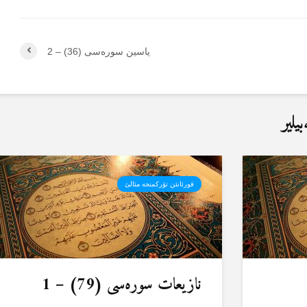
یاسین سورەسی (36) – 2
یلیر
قورئانئن تۆرکمنجە مئالئ
نازیعات سورەسی (79) – 1