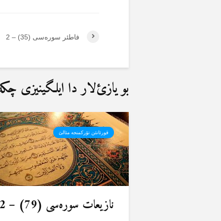
فاطئر سورەسی (35) – 2
بو یازئ‌لار دا ایلگینیزی چکەب
قورئانئن تۆرکمنجە مئالئ
نازیعات سورەسی (79) – 2