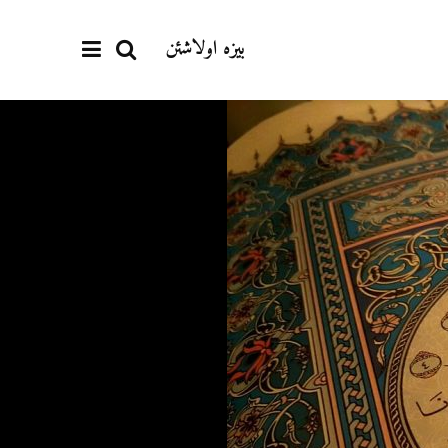
بیزە اولاشئن