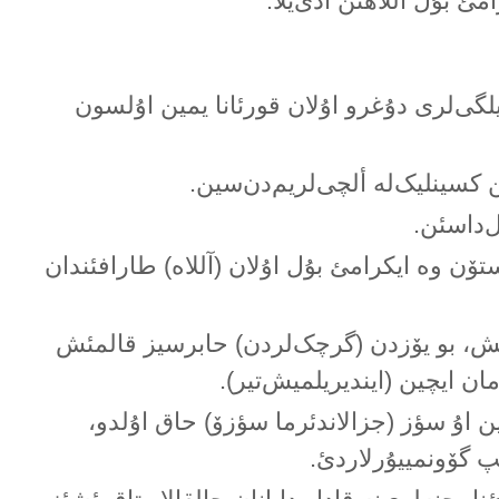
ئ بۇل آللاهئن آدئ‌یلا.
لگی‌لری دۇغرو اۇلان قورئانا یمین اۇلسون
کسینلیک‌لە ألچی‌لریم‌دن‌سین.
‌داسئن.
ستۆن وە ایکرامئ بۇل اۇلان (آللاە) طارافئندان
مئش، بو یۆزدن (گرچک‌لردن) حابرسیز قالمئش
مان ایچین (ایندیریلمیش‌تیر).
ن اۇ سؤز (جزالاندئرما سؤزۆ) حاق اۇلدو،
ئپ گۆونمییۇرلاردئ.