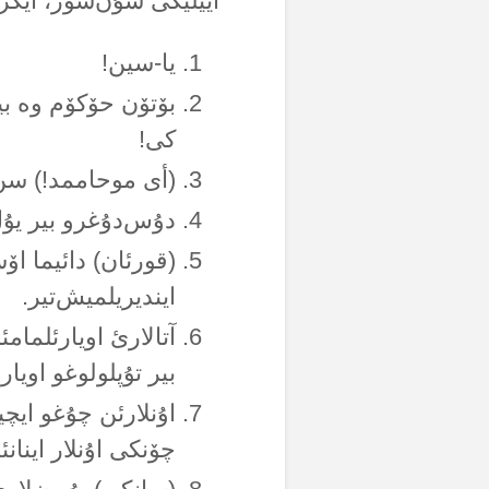
اییلیگی سۇن‌سوز، ایکرام
یا-سین!
بۆتۆن حۆکۆم وە بی
کی!
(أی موحاممد!) سن 
دۇس‌دۇغرو بیر یۇل
(قورئان) دائیما اۆ
ایندیریلمیش‌تیر.
آتالارئ اویارئلما
بیر تۇپلولوغو اویار
اۇنلارئن چۇغو ایچی
چۆنکی اۇنلار اینان