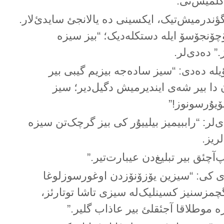
 گلمیش‌تی.
گؤندرمیش‌تیک، ایکسینی دە یالانجئ سایدئ‌لار.
اۆچۆنجۆسۆ ایلە دستکلەدیک؛ “بیز سیزە
.” دەدی‌لر.
لە دەدی: “سیز سادەجە بیزیم گیبی بیر
دا بیر شەی ایندیرمیش دگیل‌دیر؛ سیز
ۆیۇرسونوز!”
‌لر: “راببیمیز بیلییۇر کی بیز گرچک‌تن سیزە
ریز.
آچئق بیر تبلیغ‌دن عیبارت‌تیر.”
 کی: “سیزین یۆزۆنۆزدن اوغورسوزلوغا
گچمزسنیز کسینلیک‌لە سیزی تاشا توتارئز،
 موطلاقا آجئقلئ بیر عاذاب گلیر.”