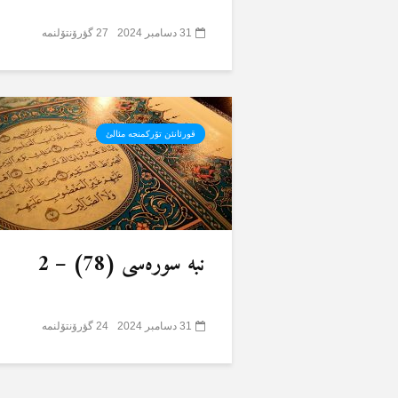
31 دسامبر 2024
27 گؤرۆنتۆلنمە
قورئانئن تۆرکمنجە مئالئ
نبە سورەسی (78) – 2
31 دسامبر 2024
24 گؤرۆنتۆلنمە