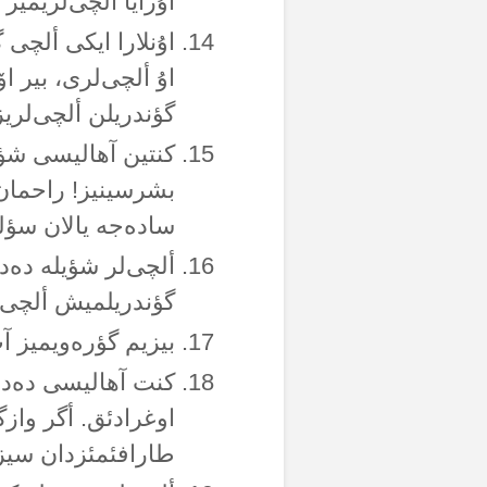
اۇرایا ألچی‌لریمیز
اۇنلارا ایکی ألچی 
اۇ ألچی‌لری، بیر 
گؤندریلن ألچی‌لریز
کنتین آهالیسی شؤی
بشرسینیز! راحمان 
سادەجە یالان سؤل
ألچی‌لر شؤیلە دەدی
گؤندریلمیش ألچی‌ل
بیزیم گؤرەویمیز آپ‌
کنت آهالیسی دەدی
اوغرادئق. أگر واز
طارافئمئزدان سیزە