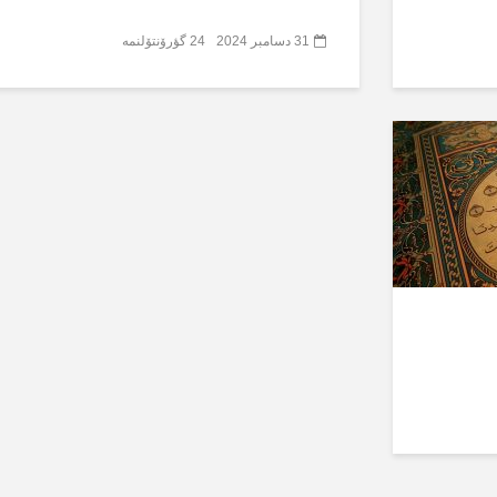
31 دسامبر 2024
24 گؤرۆنتۆلنمە