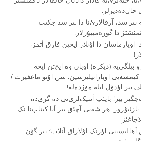
نا، چنەلری‌نە قادار دایانان حالقالار تاقمئشئز
 حال‌دەدیرلر.
 بیر سد، آرقالارئ‌نا دا بیر سد چکیپ
مئشئز دا گؤرەمییۇرلار.
ا اویارماسان دا اۇنلار ایچین فارق أتمز،
ر!
بیلگی‌یە (ذیکرە) اویان وە ایچ‌تن ایچە
کیمسەیی اویارابیلیرسین. سن اۇنو ماغفیرت /
ی بیر اؤدۆل ایلە مۆژدەلە!
ەجگیز بیز! یاپئپ أتتیک‌لری‌نی دە گری‌دە
 یازئیۇروز. هر شەیی آچئق بیر آنا کیتاب‌تا تک
جاغئز.
 آهالیسینی اؤرنک اۇلاراق آنلات؛ بیر گۆن