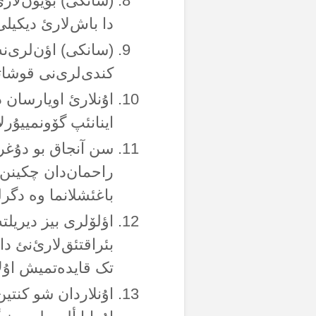
(سانکی) بۇیون‌لارئ‌
دا باش‌لارئ دیکیلی
(سانکی) اؤن‌لری‌نە
کندی‌لری‌نی قوشات
اۇنلارئ اویارسان د
اینانئپ گۆونمییۇرلا
سن آنجاق بو دۇغرو 
راحمان‌دان چکینن 
باغئشلانما وە دگرل
اؤلۆلری بیز دیریلت
بئراقتئق‌لارئ‌نئ دا
تک قایدەتمیش اۇلا
اۇنلاردان شو کنتین