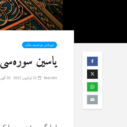
قورئانئن تۆرکمنجە مئالئ
یاسین سورەسی (36) –
fitrat dini
31 اوکتوبر 2022
26 گؤرۆنتۆلنمە