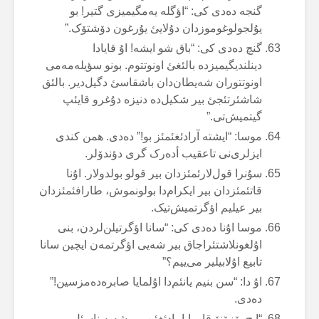
گنجە دەدی کی: “اؤگلە یەمگیمیزی گتیر! بو
یۇلجولوغوموزدان دۇلایئ یۇرغون دۆشتۆک.”
گنچ دەدی کی: “باق شو ایشە! اۇ قایادا
دینلندیگیمیزدە بالئغئ اونوتتوم. بونو سؤیلەمەمی
اونوتتوران شەیطان‌دان باشقاسئ دگیل‌دیر. بالئق
شاشئرتئجئ بیر شکیل‌دە دنیزە دۇغرو قایئپ
گیتمیش‌تی.”
موسا: “ایشتە آرادئغئمئز بو!” دەدی. همن کندی
ایزلری‌نی تاعقیب أدەرک گری دؤندۆلر.
سۇنرا قول‌لارئمئزدان بیر قولو بولدولار. اۇنا
قاتئمئزدان بیر ایکرام‌دا بولونموش، طارافئمئزدان
بیر عیلیم اؤگرتمیش‌تیک.
موسا اۇنا دەدی کی: “سانا اؤگرتیلن‌لردن، بنی
اۇلغونلاشتئراجاق بیر شەیی اؤگرتمەن ایچین سانا
تابیع اۇلابیلیر می‌ییم؟”
اۇ دا: “سن بنیم یانئم‌دا اۇلمایا صابرەدەمزسین!”
دەدی.
“ایچ یۆزۆنۆ قاورایامادئغئن بیر شەیە ناسئل