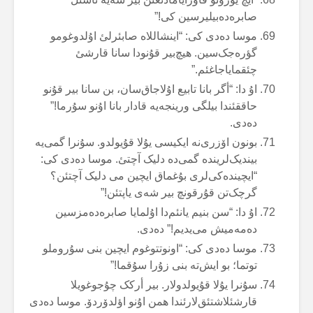
صابرەدەبیلیرسین کی!”
موسا دەدی کی: “اینشاللاە صابئرلئ اۇلدوغومو
گؤرەجک‌سین. هیچ‌بیر قۇنودا سانا قارشئ
چئقمایاجاغئم.”
اۇ دا: “أگر بانا تابیع اۇلاجاق‌سان، بن سانا بیر قۇنو
حاققئندا بیلگی ورینجەیە قادار بانا اۇنو سۇرما!”
دەدی.
بونون اۆزری‌نە ایکیسی یۇلا قۇیولدو. سۇنرا گمی‌یە
بیندیک‌لریندە گمی‌دە دلیک آچتئ. موسا دەدی کی:
“ایچیندەکی‌لری بۇغماق ایچین می دلیک آچتئن؟
گرچک‌تن قۇرقونچ بیر شەی یاپتئن!”
اۇ دا: “سن بنیم یانئم‌دا اۇلمایا صابرەدەمزسین
دەمەمیش می‌یدیم!” دەدی.
موسا دەدی کی: “اونوتتوغوم ایچین بنی سۇروملو
توتما؛ بو ایش‌تە بنی زۇرا سۇقما!”
سۇنرا یۇلا قۇیولدولار. بیر أرکک چۇجوغویلا
قارشئلاشتئق‌لارئندا همن اۇنو اؤلدۆردۆ. موسا دەدی