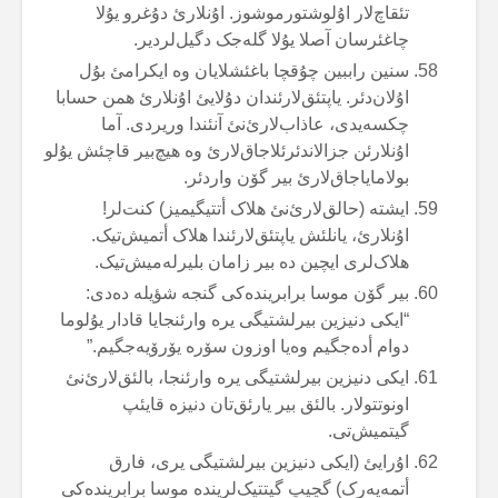
تئقاچ‌لار اۇلوشتورموشوز. اۇنلارئ دۇغرو یۇلا
چاغئرسان آصلا یۇلا گلەجک دگیل‌لردیر.
سنین راببین چۇقچا باغئشلایان وە ایکرامئ بۇل
اۇلان‌دئر. یاپتئق‌لارئندان دۇلایئ اۇنلارئ همن حسابا
چکسەیدی، عاذاب‌لارئ‌نئ آنئندا وریردی. آما
اۇنلارئن جزالاندئرئلاجاق‌لارئ وە هیچ‌بیر قاچئش یۇلو
بولامایاجاق‌لارئ بیر گۆن واردئر.
ایشتە (حالق‌لارئ‌نئ هلاک أتتیگیمیز) کنت‌لر!
اۇنلارئ، یانلئش یاپتئق‌لارئندا هلاک أتمیش‌تیک.
هلاک‌لری ایچین دە بیر زامان بلیرلەمیش‌تیک.
بیر گۆن موسا برابریندەکی گنجە شؤیلە دەدی:
“ایکی دنیزین بیرلشتیگی یرە وارئنجایا قادار یۇلوما
دوام أدەجگیم وەیا اوزون سۆرە یۆرۆیەجگیم.”
ایکی دنیزین بیرلشتیگی یرە وارئنجا، بالئق‌لارئ‌نئ
اونوتتولار. بالئق بیر یارئق‌تان دنیزە قایئپ
گیتمیش‌تی.
اۇرایئ (ایکی دنیزین بیرلشتیگی یری، فارق
أتمەیەرک) گچیپ گیتتیک‌لریندە موسا برابریندەکی