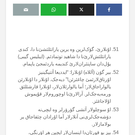
اۇنلارئ، گؤک‌لرین وە یرین یاراتئلئشئ‌نا دا، کندی
یاراتئلئش‌لارئ‌نا دا شاهید توتمادئم. (ایبلیس گیبی)
یۇل‌دان ساپتئران‌لارئ کندیمە یاردئمجئ یاپمام.
بیر گۆن (آللاە) اۇنلارا: “ایددیعا أتتیگینیز
اۇرتاق‌لارئمئ چاغئرئن!” دیەجک. اۇنلار دا اۇنلارئن
یالواراجاق‌لار؛ آما یالوارئلان‌لار، اۇنلارا قارشئلئق
ورمەیەجک‌لر. آرالارئ‌نا اوچوروم‌لار قۇیموش
اۇلاجاغئز.
اۇ سوچلولار آتشی گؤرۆرلر وە ایچی‌نە
دۆشەجک‌لری‌نی آنلارلار آما اۇرادان چئقاجاق یر
بولامازلار.
بیز بو قورئان‌دا اینسان‌لار ایچین هر اؤرنگی،