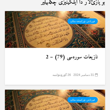
بو یازئ‌لار دا ایلگینیزی چکەبیلیر
قورئانئن تۆرکمنجە مئالئ
نازیعات سورەسی (79) – 2
31 دسامبر 2024
26 گؤرۆنتۆلنمە
قورئانئن تۆرکمنجە مئالئ