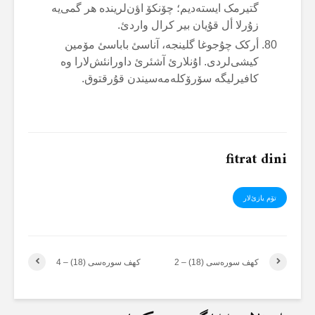
گتیرمک ایستەدیم؛ چۆنکۆ اؤن‌لریندە هر گمی‌یە
زۇرلا أل قۇیان بیر کرال واردئ.
أرکک چۇجوغا گلینجە، آناسئ باباسئ مۆمین
کیشی‌لردی. اۇنلارئ آشئرئ داورانئش‌لارا وە
کافیرلیگە سۆرۆکلەمەسیندن قۇرقتوق.
fitrat dini
تۆم یازئ‌لار
کهف سورەسی (18) – 2
کهف سورەسی (18) – 4