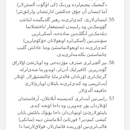
دگیشیک بیچیم‌لردە وردیک (کی اؤگۆت آلسئن‌لار).
آما اینسان أن چۇق جدللشن /تارتئشان وارلئق‌تئر!
اینسان‌لارئ، کندی‌لری‌نە رهبر گلدیگیندە اینانئپ
گۆونمک‌تن وە راببیندن ایستیغفار /باغئشلانما
دیلەمک‌تن أنگللـەین سادەجە، أسکی‌لرین
سۆننتی‌نین (أسکی‌لرە اویغولانان حۆکۆم‌لرین)
کندی‌لری‌نە دە اویغولانماسئنئ وەیا عاذابئن گلیپ
چاتماسئنئ بکلەمەلری‌یدی.
بیز ألچی‌لری صئرف مۆژدەجی وە اویارئجئ اۇلاراق
گؤندریریز. کافیرلیک أدن‌لر، اویدورما شەی‌لرلە
گرچک‌لری اۇرتادان قالدئرمایا چالئشئیۇرلار. اۇنلار
آیت‌لریمی وە کندی‌لری‌نە یاپئلان اویارئ‌لارئ
حافیفە آلدئ‌لار.
راببی‌نین آیت‌لری کندیسینە آنلاتئلان، آرقاسئندان
اۇنلاردان یۆز چەویرن وە داحا اؤنجە کندی
یاپتئق‌لارئ‌نئ اونوتان‌دان داحا بۆیۆک یانلئش یاپان
کیشی کیم‌دیر؟ قورئانئ آنلاماسئن دییە (سانکی)
قالب‌لری‌نین اۆزریندە قاتمان‌لار، قولاق‌لارئندا دا