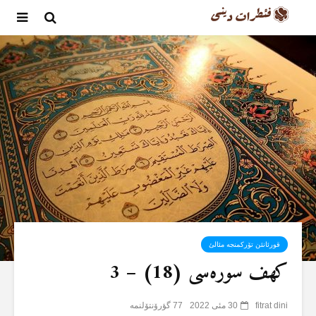
قورئانئن تۆرکمنجە مئالئ
کهف سورەسی (18) – 3
fitrat dini
30 مئی 2022
77 گؤرۆنتۆلنمە