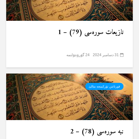
نازیعات سورەسی (79) – 1
31 دسامبر 2024
24 گؤرۆنتۆلنمە
قورئانئن تۆرکمنجە مئالئ
نبە سورەسی (78) – 2