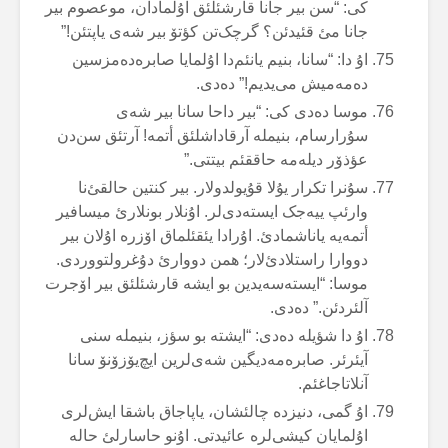
کی: “سن بیر جانا قارشئلئق اۇلمادان، موعصوم بیر
جانا مئ قئیدئن؟ گرچک‌تن کؤتۆ بیر شەی یاپتئن!”
اۇ دا: “سانا، بنیم یانئم‌دا اۇلمایا صابرەدەمزسین
دەمەمیش می‌یدیم!” دەدی.
موسا دەدی کی: “بیر داحا سانا بیر شەی
سۇرارسام، بنیملە آرقاداشلئق أتمە! آرتئق سن‌دن
عؤذۆر دیلەمە حاققئم بیتتی.”
سۇنرا تکرار یۇلا قۇیولدولار. بیر کنتین حالقئ‌نا
وارئپ ییەجک ایستەدی‌لر. اۇنلار بونلارئ میسافیر
أتمەیە یاناشمادئ. اۇرادا یئقئلماق اۆزرە اۇلان بیر
دووارا راستلادئ‌لار؛ همن دووارئ دۇغرولتووردی.
موسا: “ایستەسەیدین بو ایشە قارشئلئق بیر اۆجرت
آلئردئن.” دەدی.
اۇ دا شؤیلە دەدی: “ایشتە بو سؤز، بنیملە سنی
آیئرئر. صابرەمەدیگین شەی‌لرین ایچ‌یۆزۆنۆ سانا
آنلاتاجاغئم.
اۇ گمی، دنیزدە چالئشان، یاپاجاق باشقا ایش‌لری
اۇلمایان کیشی‌لرە عائیدتی. اۇنو حاسارلئ حالە