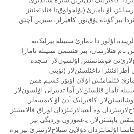
نئزدا، کافیرلیک أدن‌لرین سیزە سالدئرئ
سانئز، اۇ نامازئ (یۇلجولوق‌تا قئلدئغئنئز
زدا بیر گۆناە یۇق‌تور. کافیرلر، سیزین آچئق
ریندە اۇلور دا نامازئ سنینلە بیرلیک‌تە
ن تام قئلارسان، بیر قئسمئ سنینلە نامازا
‌لارئ‌نئ قوشانمئش اۇلسون‌لار. سجدە
ل أطرافئنئزا داغئلسئن‌لار (نؤبتی
امازئ قئلمامئش اۇلان اؤبۆر کسیم همن
ینلە ناماز قئلسئن‌لار آما تدبیرلی اۇلسون‌لار
قوشانسئن‌لار. کافیرلیک أدن اۇ کیمسەلر
‌لارئنئزدان وە أشیالارئنئزدان اوزاق قالاسئنئز
سقئن یاپسئن‌لار. یاغمورون وردیگی بیر
استا اۇلمانئزدان دۇلایئ سیلاح‌لارئنئزئ بیر یرە