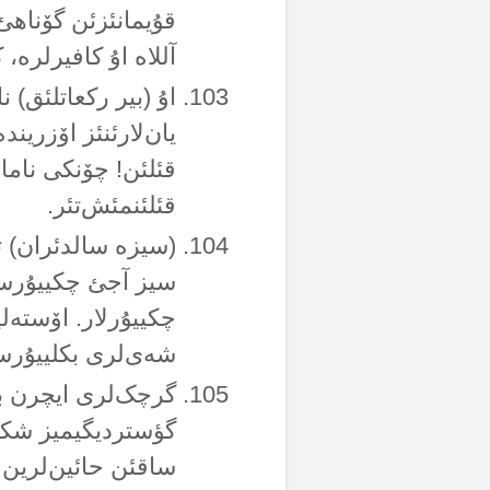
قۇیمانئزئن گۆناهئ 
آللاە اۇ کافیرلرە
اۇ (بیر رکعاتلئق) ن
یان‌لارئنئز اۆزرین
قئلئن! چۆنکی ناما
قئلئنمئش‌تئر.
(سیزە سالدئران) ت
سیز آجئ چکییۇرسان
چکییۇرلار. اۆستەلی
شەی‌لری بکلییۇرسون
گرچک‌لری ایچرن بو 
گؤستردیگیمیز شکیل
ساقئن حائین‌لرین 