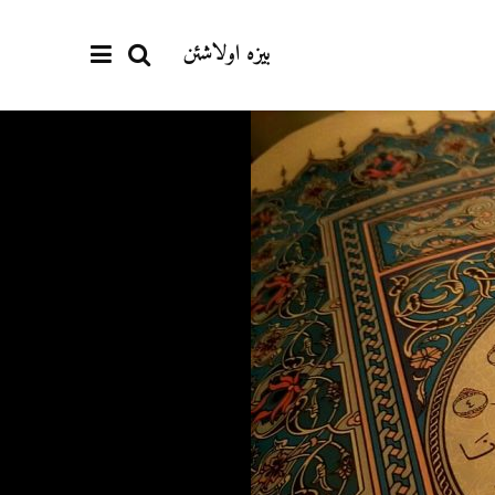
بیزە اولاشئن