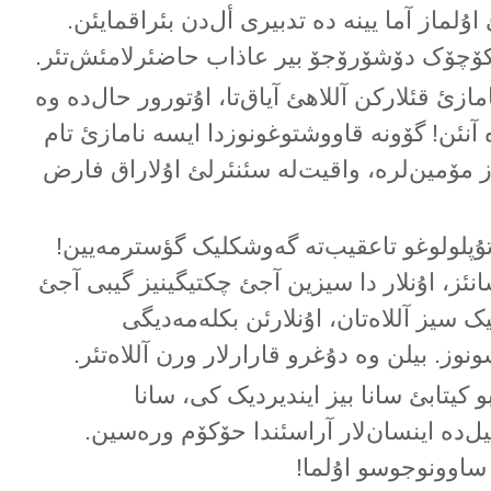
اۇلماز آما یینە دە تدبیری أل‌دن بئراقمایئن.
، کۆچۆک دۆشۆرۆجۆ بیر عاذاب حاضئرلامئش‌تئر.
امازئ قئلارکن آللاهئ آیاق‌تا، اۇتورور حال‌دە وە
دە آنئن! گۆونە قاووشتوغونوزدا ایسە نامازئ تام
ز مۆمین‌لرە، واقیت‌لە سئنئرلئ اۇلاراق فارض
ۇپلولوغو تاعقیب‌تە گەوشکلیک گؤسترمەیین!
ئز، اۇنلار دا سیزین آجئ چکتیگینیز گیبی آجئ
ک سیز آللاەتان، اۇنلارئن بکلەمەدیگی
وز. بیلن وە دۇغرو قارارلار ورن آللاەتئر.
کیتابئ سانا بیز ایندیردیک کی، سانا
‌دە اینسان‌لار آراسئندا حۆکۆم ورەسین.
ساوونوجوسو اۇلما!