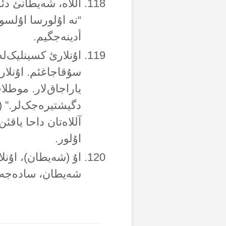
آللاە، شەیطانئ دئ
“نە اۇلورسا اۇلسو
أدینەجگیم.
اۇنلارئ کسینلیک‌لە
سۇقاجاغئم. اۇنلارا
یاراجاق‌لار. موطلا
دگیشتیرەجک‌لر.” (
آللاەتان داحا یاق
اۇلور.
اۇ (شەیطان)، اۇنلا
شەیطان، سادەجە آ