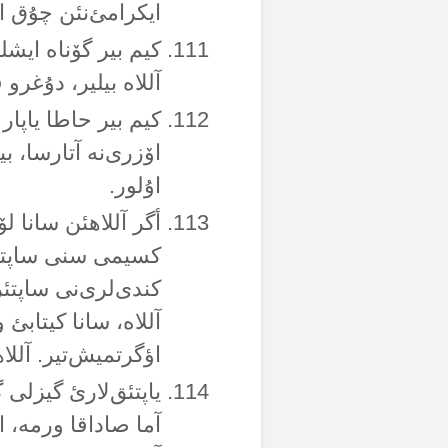
ایکرامئ‌نئن چۇق ا
کیم بیر گۆناە ایش
آللاە بیلیر، دۇغرو 
کیم بیر حاطا یاپار
اۆزری‌نە آتارسا، ب
اۇلور.
أگر آللاهئن سانا ل
کسیمی سنی ساپتئرم
کندی‌لری‌نی ساپتئر
آللاە، سانا کیتاب
اؤگرتمیش‌تیر. آللا
یاپتئق‌لارئ گیزلی
آما صاداقا ورمە، ای