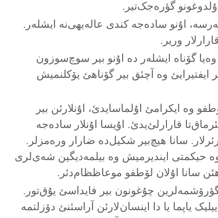
ۇلدوغونو گؤرەجک‌تیر.
لەرسە، اۇنو سادەجە کندی عالەیهی‌نە ایشلەر.
قارارلار وریر.
 وەیا گۆناە ایشلەر دە اۇنو بیر سوچ‌سوزون
یر ایفتیرایئ وە آچئق بیر گۆناهئ یۆکلنمیش
ۆطفو وە ایکرامئ اۇلماسایدئ، اۇنلارئن بیر
اق‌تا قارارلئ‌یدئ. اۇیسا اۇنلار سادەجە
ئرلار. سانا هیچ‌بیر شکیل‌دە ضارار ورەمزلر.
ئ وە حیکمتی ایندیرمیش وە بیلمەدیگین شەی‌لری
هئن سانا اۇلان لۆطفو موعاظظام‌دئر.
 گؤرۆشمەلرین چۇغونون بیر فایداسئ یۇق‌تور.
یلیک یاپما یا دا اینسان‌لارئن آراسئنئ دۆزلتمە