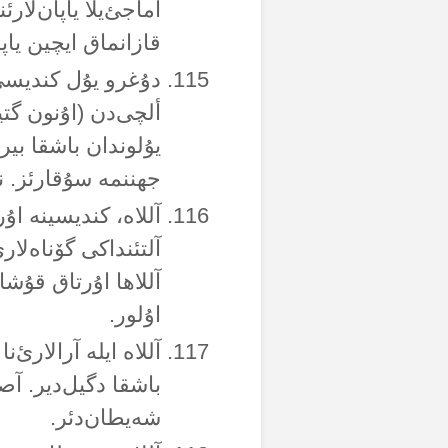
آماجئ‌یلا یاپان‌لار
قازانماق ایچین یاپ
دۇغرو یۇل کندیسی 
ألچی‌دن (اۇنون گتی
یۇلوندان باشقا بیر 
جهننمە سۇقارئز. نە
آللاە، کندیسینە ا
آلتئنداکی گۆناەلار
آللاها اۇرتاق قۇش
اۇلور.
آللاە ایلە آرالارئ‌ن
باشقا دگیل‌دیر. آص
شەیطان‌دئر.