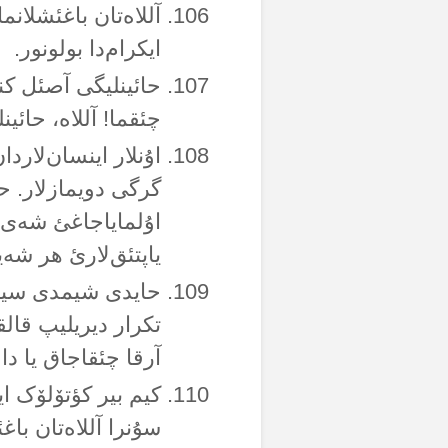
آللاەتان باغئشلانم
ایکرام‌دا بولونور.
حائینلیگی آصئل کن
چئقما! آللاە، حائی
اۇنلار اینسان‌لاردا
گرگی دویمازلار. 
اۇلمایاجاغئ شەی‌لری
یاپتئق‌لارئ هر شە
حایدی شیمدی سیز دۆن
تکرار دیریلیپ قالق
آرقا چئقاجاق یا دا
کیم بیر کؤتۆلۆک ا
سۇنرا آللاەتان باغ