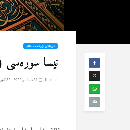
قورئانئن تۆرکمنجە مئالئ
نیسا سورەسی (4) – 6
fitrat dini
31 دسامبر 2022
32 گؤرۆنتۆلنمە