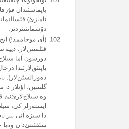
یۇلجولوغا چئقتئغئ
یاپماسئندان قۇرقار
نامازئ) قئسالتمانئ
دۆشمانئنئزدئر.
(أی موحاممد!) ایچ‌ل
قئلسئن‌لار، دییە س
دورسون آما سیلاح
یاپتئق‌لارئندا درحا
دەورالسئن‌لار). ن
گلسین، اۇنلار دا سن
وە سیلاح‌لارئ‌نئ 
ایستەرلر کی، سیلاح
دا سیزە آنی بیر با
سئقئنتئ‌دان وەیا ح