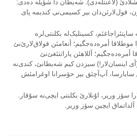
شلادئ (لاعنتلەدی). شەیطان دا شؤیلە دەدی:
ن، قول‌لارئن‌دان بیر کسیمی‌نی کندیمە پای
 ساپتئراجاغئم، کسینلیک‌لە بکلنتی‌لرە
 موطلاقا أمرەدەجگیم؛ أنعامئن قولاق‌لارئ‌نئ
قا أمرەدەجگیم؛ آللاهئن یاراتتئغئ‌نئ
أی اینسان‌لار!) سیزدن کیم شەیطانئ، کندی‌نە
ئن سایارسا، آپ‌آچئق بیر حۆسرانا اوغرامئش
را سؤز وریر، اۇنلارئ بکلنتی ایچی‌نە سۇقار.
لداتماق ایچین سؤز وریر.