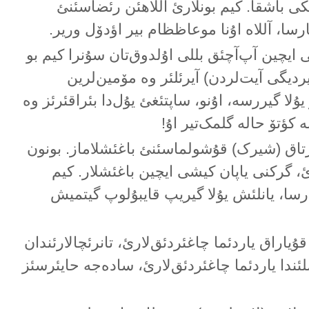
ئنکی باشقا. کیم بونلارئ آللاهئن رئضاسئنئ
ارسا، آللاە اۇنا موعاظظام بیر اؤدۆل وریر.
ایچین آپ‌آچئق بللی اۇلدوق‌تان سۇنرا کیم بو
ردیگی آیت‌لردن) آیرئلئر وە مۆمین‌لرین
یۇلا گیررسە، اۇنو، ساپتئغئ یۇل‌دا بئراقئرئز وە
 کؤتۆ حالە گلمک‌تیر اۇ!
ۇرتاق (شیرک) قۇشولماسئنئ باغئشلاماز. بونون
ئ، گرکنی یاپان کیشی ایچین باغئشلار. کیم
ارسا، یانلئش یۇلا گیریپ قایبۇلوپ گیتمیش
ا قۇیاراق یاردئما چاغئردئق‌لارئ، تانرئچالارئندان
لئندا یاردئما چاغئردئق‌لارئ، سادەجە حایئرسئز