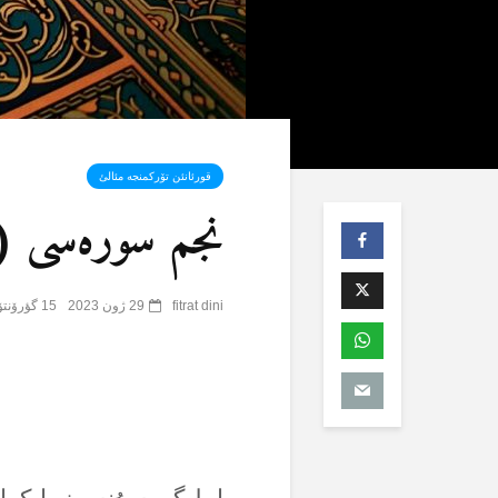
قورئانئن تۆرکمنجە مئالئ
نجم سورەسی (53) – 1
fitrat dini
29 ژون 2023
15 گؤرۆنتۆلنمە