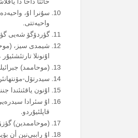
حاتتا داحا دا یاقلا
سۇنرا اۇ، واحیەدە
واحیەتتی.
گؤردۆگۆ شەیی گؤنلۆ
شیمدی سیز، (موحا
اۇنونلا تارتئشئیۇر
(موحاممد) جبرائیل
سیدرتۆل-مۆنتهانئن 
اۇنون یاقئنئندا جن
اۇ سئرادا سیدرەیی
قاپلئیۇردو.
(موحاممدین) گؤزۆ 
اۇ راببی‌نین أن ب