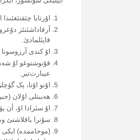
اییلیگی سۇنسوز، ایکرام
اۇرتایا چئقتئغئندا
آرقاداشئنئز دۇغرو 
قاپئلمادئ.
اۇ کندی آرزوسونا 
‌قۇنوشتوغو اۇ شەی،
عیبارت‌تیر.
اۇنو اۇنا، پک گۆچلۆ
هەیبتلی اۇلان (جب
اۇ سئرادا اۇ، أن ی
سۇنرا یاقلاشتئ وە
(موحاممدە) ایکی ذ