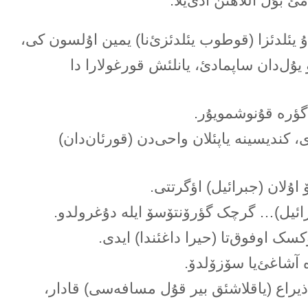
ئ بۇل آللاهئن آدئ‌یلا.
 اۇ یئلدئزا (قوطوب یئلدئزئ‌نا) یمین اۇلسون کی،
یۇل‌دان ساپمادئ، یانلئش قورغولارا دا
گؤرە قۇنوشمویۇر.
 کندیسینە یاپئلان واحی‌دن (قورئان‌دان)
 اۇلان (جبرائیل) اؤگرتتی.
رائیل)… گرچک گؤرۆنتۆسۆ ایلە دۇغرولدو.
ۆکسک اوفوق‌تا (حیرا داغئندا) ایدی.
 آشاغئ‌یا سۆزۆلدۆ.
یراع (یاقلاشئق بیر قۇل مسافەسی) قادار،