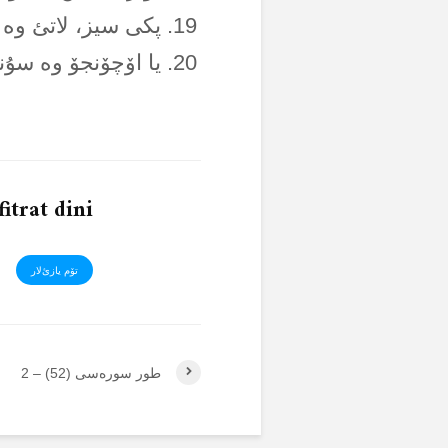
پکی سیز، لاتئ وە 
یا اۆچۆنجۆ وە سۇن
fitrat dini
تۆم یازئ‌لار
طور سورەسی (52) – 2