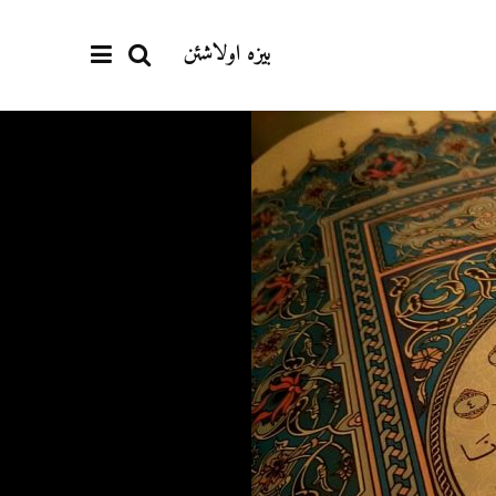
بیزە اولاشئن