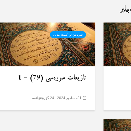
یلیر
قورئانئن تۆرکمنجە مئالئ
نازیعات سورەسی (79) – 1
31 دسامبر 2024
24 گؤرۆنتۆلنمە