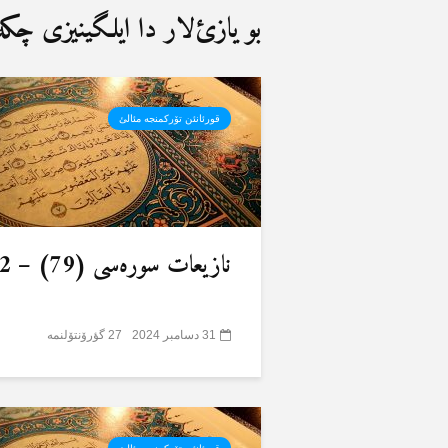
بو یازئ‌لار دا ایلگینیزی چکەب
قورئانئن تۆرکمنجە مئالئ
نازیعات سورەسی (79) – 2
31 دسامبر 2024
27 گؤرۆنتۆلنمە