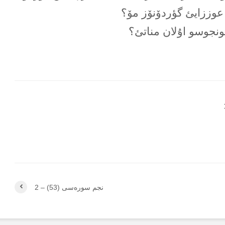
عوززایئ گؤردۆنۆز مۆ؟
ونجوسو اۇلان مناتئ؟
نجم سورەسی (53) – 2