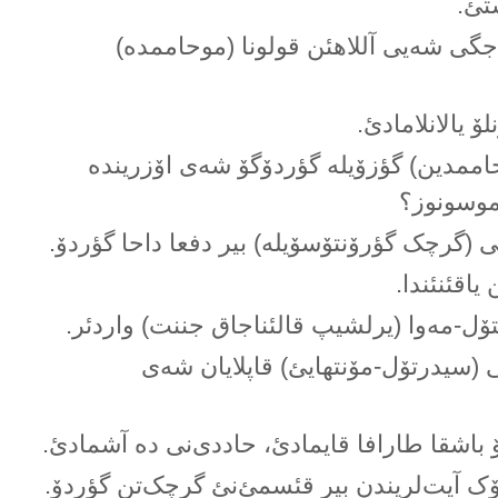
شتئ.
جگی شەیی آللاهئن قولونا (موحاممدە)
 یالانلامادئ.
ممدین) گؤزۆیلە گؤردۆگۆ شەی اۆزریندە
 موسونوز؟
ی (گرچک گؤرۆنتۆسۆیلە) بیر دفعا داحا گؤردۆ.
یاقئنئندا.
نتۆل-مەوا (یرلشیپ قالئناجاق جننت) واردئر.
 (سیدرتۆل-مۆنتهایئ) قاپلایان شەی
باشقا طارافا قایمادئ، حاددی‌نی دە آشمادئ.
ۆیۆک آیت‌لریندن بیر قئسمئ‌نئ گرچک‌تن گؤردۆ.