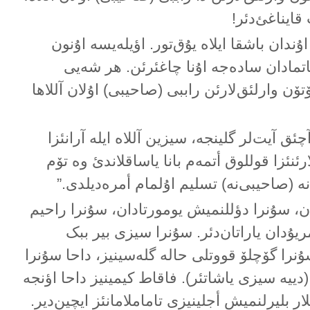
قایناغئ‌دئر!
 اۇندان باشقا ایلاە یۇق‌تور. اؤیلەیسە اۇنون
اتمادان سادەجە اۇنا چاغئرئن. هر شەیی
ۆن وارلئق‌لارئن راببی (صاحیبی) اۇلان آللاها
چئق آیت‌لر گلینجە، سیزین آللاە ایلە آرانئزا
ئنئزا قوللوق أتمەم بانا یاساقلاندئ وە تۆم
‌نە (صاحیبی‌نە) تسلیم اۇلمام أمرەدیلدی.”
ان، سۇنرا دؤللنمیش یومورتادان، سۇنرا راحیم
ریۇدان یاراتان‌دئر. سۇنرا سیزی بیر ببک
ۇنرا گۆچلۆ قووتلی حالە گلەسینیز، داحا سۇنرا
 (دییە سیزی یاشاتئر). فاقاط کیمینیز داحا اؤنجە
لار بلیرلنمیش أجلینیزی تاماملامانئز ایچین‌دیر.