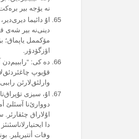
نە یۆجە بیر برەکت 
اۇ دائیما دیری‌دیر،
دینی‌نە بیر شەی ق
مۆکممل یاپماق؛ بۆت
اؤزگۆدۆر.
دە کی: “راببیم‌دن آ
قۇیوپ چاغئردئق‌لار
وارلئق‌لارئن راببی
اۇ، سیزی تۇپراق‌ت
دووارئ‌نا آسئلئ أم
اۇلاراق چئقارئر. س
دا ایحتیارلاناسئنئز
وفات أتتیریلیر. بون