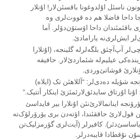
ون ناسئل اۇلدوغونا باقسئن‌لار! اۇنلار
جا داحا فاضلا هم دە قووت‌لری وە
 باقئمئندان داحا اۆستۆن‌دۆلر. آما
لر ایش‌لری‌نە یارامادئ.
چی‌لر آپ‌آچئق بلگەلرلە گلینجە، (اۇنلارا
ریندەکی عیلیم‌لە شئماردئ‌لار. حافیفە
نلارئ قوشاتئ‌وردی.
ە شؤیلە دەدی‌لر: “آللاهئن تک (ایلاە)
 اۇنا اۇرتاق سایدئق‌لارئمئزئ اینکار أتتیک.”
ۆنجە اینانمالارئ‌نئن اۇنلارا بیر فایداسئ
ئن قول‌لارئ حاققئندا، اؤتەدن بری یۆرۆرلۆک‌تە
یاساسئ‌دئر). کافیرلر (آیت‌لری گؤرمزلیک‌تن
سۇن نۇقطادا قایبەدرلر.