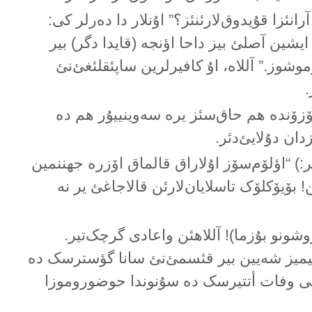
آرانئزا قۇیدوق‌لارئنئز؟” اۇنلار دا دەرلر کی:
 ایشین آصلئ بیز داحا اؤنجە (قایدا دگر) بیر
وشوز.” آللاە، اۇ کافیرلرین ساپئقلئغئ‌نئ
.
یۆزۆندە هم حاق‌سئز یرە سەوینییۇر هم دە
زدان دۇلایئ‌دئر.
یر:) “اؤلۆم‌سۆز اۇلاراق قالماق اۆزرە جهننمین
! بۆیۆکلۆک تاسلایان‌لارئن قالاجاغئ یر نە
نو بۇزما)! آللاهئن واعادی گرچک‌تیر.
یگیمیز شەیین بیر قئسمئ‌نئ سانا گؤسترسک دە
 وفات أتتیرسک دە سۇنوندا حوضوروموزا