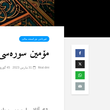
قورئانئن تۆرکمنجە مئالئ
مۆمین سورەسی (40) 
fitrat dini
31 مارس 2023
45 گؤرۆنتۆلنمە