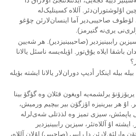
نەسینیز دییە گجەیی، آیدئنلاتئجئ اۇلاراق دا
ن اۇلوشتوران‌دئر. آللاە کسینلیک‌لە
 لۆطوف صاحیبی‌دیر آما اینسان‌لارئن چۇغو
ی‌نی یری‌نە گتیرمز).
 سیزین راببینیزدیر (صاحیبینیزدیر). هر شەیین
ان باشقا ایلاە یۇق‌تور. اؤیلەیسە ناسئل یالانا
؟
یلە بیلە اینکار أدیپ دوران‌لار یالانا ایشتە بؤیلە
یریۆزۆنۆ یرلشمەیە اویغون قئلان وە گؤگۆ بینا
دئر. اۇ هر بیرینیزە اؤزگۆن بیر بیچیم ورمیش،
ل یاپمئش، سیزی تمیز وە لذذتلی شەی‌لرلە
 ایشتە اۇ آللاەتئر، سیزین راببینیزدیر
ۆن وارلئق‌لارئن دا راببی (صاحیبی) اۇلان آللاە،