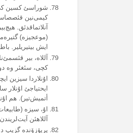
شوراسئ کسین کی س
کیمی‌نین قئصصاسئن
آنلاتماقدئق. هیچ‌بی
(موعجیزە) گتیرەمز
ایش بیتیریلیر. باطئ
آللاە، بیر قئسمئ‌ن
کچی، سئغئر وە دوەی
اۇنلاردا سیزین ایچی
ایحتیاجئ اۇنلار سا
أتمیش‌تیر). هم اۇن
اۇ، سیزە (طابیعات
آللاهئن آیت‌لریندن
یریۆزۆندە گزیپ دۇ