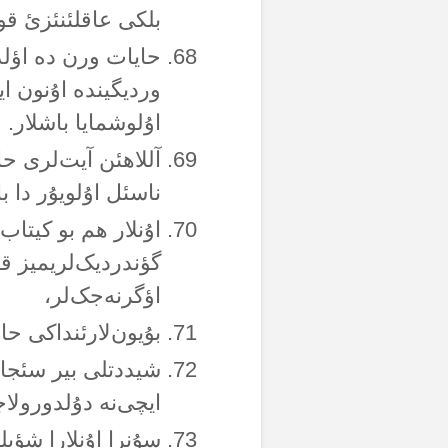
بلکی عاقلئنئزئ قول
حایات ورن دە اؤلدۆ
وردیگیندە اۇنون ا
اۇلوشمایا باشلار.
آللاهئن آیت‌لری ح
ناسئل اۇلویۇر دا ب
اۇنلار هم بو کیتاب
گؤندردیک‌لریمیز قار
اؤگرنەجک‌لر،
بۇیون‌لارئنداکی حا
شیددتلی بیر سئجاق
ایچی‌نە دۇلدورولاجا
سۇنرا اۇنلارا شؤیل