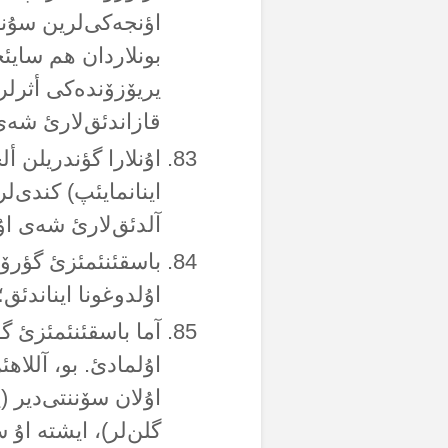
اؤنجەکی‌لرین سۇنون
بونلاردان هم سایئ
یریۆزۆندەکی أثرلری
قازاندئق‌لارئ شەی‌
اۇنلارا گؤندریلن أل
اینانمایئپ) کندی‌ل
آلدئق‌لارئ شەی اۇ
باسقئنئمئزئ گؤرۆنج
اۇلدوغونا ایناندئق؛
آما باسقئنئمئزئ گؤر
اۇلمادئ. بو، آللاه
اۇلان سۆننتی‌دیر (
گلن‌لر)، ایشتە اۇ 