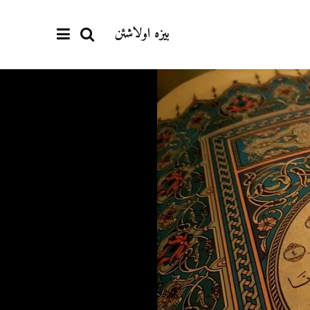
بیزە اولاشئن