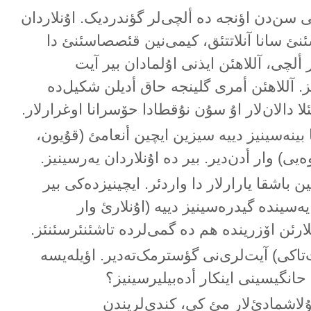
ن‌دن اؤنجە دە ألچی‌لر گؤندردیک. اۇنلاردان
ئ سانا آنلاتتئق، کیمی‌نین قئصصاسئنئ دا
ر ألچی، آللاهئن ایذنی اۇلمادان بیر آیت
. آللاهئن أمری گلینجە حاق أدیلن شکیل‌دە
لا دالان‌لار اۇ سۇن نۇقطادا حۆسرانا اوغرارلار.
ا بینەسینیز دییە سیزین ایچین أنعامئ (قۇیون،
ی) وار أدن‌دیر. بیر دە اۇنلاردان یەرسینیز.
ن باشقا یارارلار دا واردئر. ایچینیزدەکی بیر
یەسیندە گیدرەسینیز دییە (اۇنلارئ وار
لارئن اۆزریندە هم دە گمی‌لردە تاشئنئرسئنئز.
‌تاکی) آیت‌لری‌نی گؤسترمک‌تەدیر. اؤیلەیسە
 حانگیسینی اینکار أدەبیلیرسینیز؟
لاشمادئ‌لار مئ کی، کندی‌لریندن