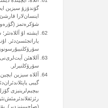
آللاە، ایچیندە دینل
گۆندۆزۆ سیزین ایچی
اینسان‌لارا قارشئ
شۆکرەتمز (گؤرەولر
ایشتە اۇ آللاەتئر؛
یاراتجئسئ‌دئر. اۇند
سۆرۆکلنییۇرسونوز
آللاهئن آیت‌لری‌نی ب
سۆرۆکلنیرلر.
آللاە سیزین ایچین 
گیبی یاپئلاندئران‌
بیچیم‌لرینیزی گۆز
رئزئقلاندئرمئش‌تئر.
(صاحیبینیزدیر). بۆت