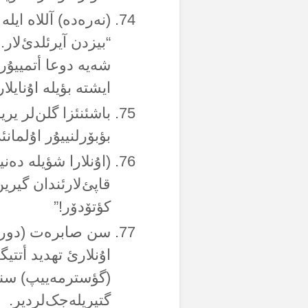
(نەرەدە) آللاە ایلە 
“بیزدن آیرئلدئ‌لار.
شەیە دوعا أتمییۇرم
ایشتە بؤیلە اۇنایلار
باشئنئزا گلن‌لر یر
بؤبۆرلنییۇر اۇلمانئ
(اۇنلارا شؤیلە دەن
قاپئ‌لارئندان گیرین
کؤتۆدۆر!”
سن صابرەت (دوروشو
اۇنلارئ تهدید أتت
(گؤسترمەییپ) سنی
گتیریلەجک‌لردیر.