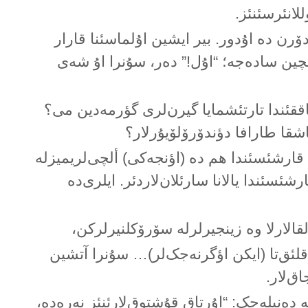
لانئرسئنئز.
رن دە اۇدور. بیر ایشین اۇلماسئنا قارار
یچین سادەجە؛ “اۇل!” دەر، سۇنرا اۇ شەی
اققئندا تارتئشمایا گیرن‌لری گؤرمەدین می؟
اشقا طارافا دؤندۆرۆلۆیۇرلار؟
 قارشئسئندا هم دە (اؤنجەکی) ألچی‌لریمیزلە
شئسئندا یالانا سارئلان‌لاردئر. ایلری‌دە
لقالارلا وە زینجیرلرلە سۆرۆکلنیرلرکن،
لئق‌تا (ایکن اؤگرنەجک‌لر)… سۇنرا آتشین
ق‌لار.
ە دەنیلەجک: “اۇرتاق قۇشتوق‌لارئنئز نەرەدە،