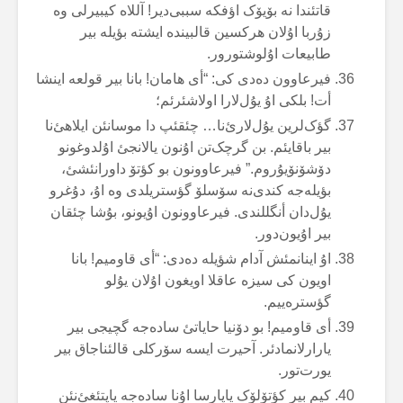
قاتئندا نە بۆیۆک اؤفکە سببی‌دیر! آللاە کیبیرلی وە
زۇربا اۇلان هرکسین قالبیندە ایشتە بؤیلە بیر
طابیعات اۇلوشتورور.
فیرعاوون دەدی کی: “أی هامان! بانا بیر قولعە اینشا
أت! بلکی اۇ یۇل‌لارا اولاشئرئم؛
گؤک‌لرین یۇل‌لارئ‌نا… چئقئپ دا موسانئن ایلاهئ‌نا
بیر باقایئم. بن گرچک‌تن اۇنون یالانجئ اۇلدوغونو
دۆشۆنۆیۇروم.” فیرعاوونون بو کؤتۆ داورانئشئ،
بؤیلەجە کندی‌نە سۆسلۆ گؤستریلدی وە اۇ، دۇغرو
یۇل‌دان أنگللندی. فیرعاوونون اۇیونو، بۇشا چئقان
بیر اۇیون‌دور.
اۇ اینانمئش آدام شؤیلە دەدی: “أی قاومیم! بانا
اویون کی سیزە عاقلا اویغون اۇلان یۇلو
گؤسترەییم.
أی قاومیم! بو دۆنیا حایاتئ سادەجە گچیجی بیر
یارارلانمادئر. آحیرت ایسە سۆرکلی قالئناجاق بیر
یورت‌تور.
کیم بیر کؤتۆلۆک یاپارسا اۇنا سادەجە یاپتئغئ‌نئن