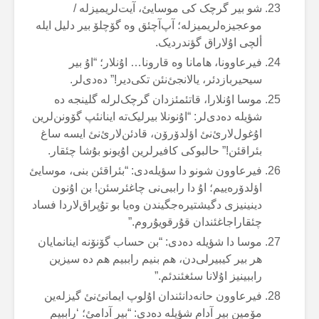
شو بیر گرچک کی موسایئ، آیت‌لریمیزلە /
موعجیزەلریمیزلە؛ آپ‌آچئق وە گۆچلۆ بیر دلیل ایلە
ألچی اۇلاراق گؤندردیک.
فیرعاوونا، هامانا وە قارونا… اۇنلار؛ “اۇ بیر
سیحیربازدئر، یالانجئ‌نئن تکی‌دیر!” دەدی‌لر.
موسا اۇنلارا، قاتئمئزدان گرچک‌لرلە گلینجە دە
شؤیلە دەدی‌لر: “اۇنونلا بیرلیک‌تە اینانئپ گۆونن‌لرین
اۇغول‌لارئ‌نئ اؤلدۆرۆن، قادئن‌لارئ‌نئ ایسە ساغ
بئراقئن!” حالبوکی کافیرلرین اۇیونو بۇشا چئقار.
فیرعاوون شونو دا سؤیلەدی: “بئراقئن بنی، موسایئ
اؤلدۆرەییم؛ اۇ دا راببی‌نی چاغئرسئن! بن اۇنون
دینینیزی دگیشتیرەجگیندن وەیا بو تۇپراق‌لاردا فساد
چئقاراجاغئندان قۇرقویۇروم.”
موسا دا شؤیلە دەدی: “بن حساب گۆنۆنە اینانمایان
هر بیر کیبیرلی‌دن، هم بنیم راببیم هم دە سیزین
راببینیز اۇلانا سئغئندئم.”
فیرعاوون حانەدانئندان اۇلوپ ایمانئ‌نئ گیزلەین
مۆمین بیر آدام شؤیلە دەدی: “بیر آدامئ؛ ‘راببیم