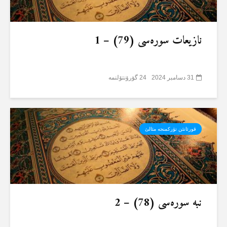
نازیعات سورەسی (79) – 1
31 دسامبر 2024
24 گؤرۆنتۆلنمە
قورئانئن تۆرکمنجە مئالئ
نبە سورەسی (78) – 2