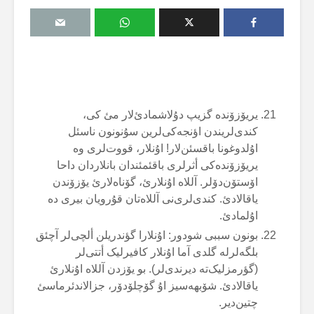
یریۆزۆندە گزیپ دۇلاشمادئ‌لار مئ کی،
کندی‌لریندن اؤنجەکی‌لرین سۇنونون ناسئل
اۇلدوغونا باقسئن‌لار! اۇنلار، قووت‌لری وە
یریۆزۆندەکی أثرلری باقئمئندان بانلاردان داحا
اۆستۆن‌دۆلر. آللاە اۇنلارئ، گۆناەلارئ یۆزۆندن
یاقالادئ. کندی‌لری‌نی آللاەتان قۇرویان بیری دە
اۇلمادئ.
بونون سببی شودور: اۇنلارا گؤندریلن ألچی‌لر آچئق
بلگەلرلە گلدی آما اۇنلار کافیرلیک أتتی‌لر
(گؤرمزلیک‌تە دیرندی‌لر). بو یۆزدن آللاە اۇنلارئ
یاقالادئ. شۆبهەسیز اۇ گۆچلۆدۆر، جزالاندئرماسئ
چتین‌دیر.