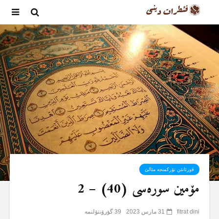
قورئانئن تۆرکمنجە مئالئ
مۆمین سورەسی (40) – 2
fitrat dini
31 مارس 2023
39 گؤرۆنتۆلنمە