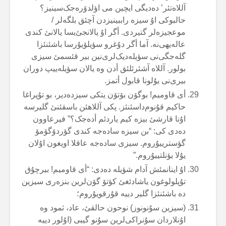
آللاەتئر’ دەدیگی ایچین می اؤلدۆرەجک‌سینیز؟
حالبوکی اۇ سیزە راببینیزدن آچئق بلگەلر /
موعجیزەلر گتیردی. أگر اۇ یالانجئ‌یسا یالانئ کندی
عالەیهی‌نە. آما أگر دۇغرو سؤیلۆیۇرسا باشئنئزا
گلەجگی‌نی سؤیلەدیک‌لری‌نین بیر قئسمئ سیزی
بولور. آللاە آشئرئلئق أدن وە یالان سؤیلەییپ دوران
بیری‌نی یۇلونا قابول أتمز.
أی قاومیم! بوگۆن بۆتۆن یتکی سیزدەدیر، بو تۇپراغا
حاکیم قۇنوم‌داسئنئز. پکی آللاهئن باسقئنئ گلیرسە
اۇنا قارشئ بیزە کیم یاردئم أدەجک؟” فیرعاوون
دەدی کی: “بن سیزە سادەجە کندی گؤردۆگۆمۆ
گؤسترییۇروم. سیزی سادەجە عاقلا اویغون اۇلان
یۇلا یؤنلتییۇروم.”
اۇ اینانمئش آدام شؤیلە دەدی: “أی قاومیم! بیرچۇق
تۇپلولوغون یاشادئغئ کؤتۆ گۆن‌لرین بنزەری سیزین
دە باشئنئزا گلیر دییە قۇرقویۇروم؛
(سیزین سۇنونوز) نوحون حالقئ، عاد، ثمود وە
اۇنلاردان سۇنراکی‌لرین سۇنو گیبی (اۇلور دییە