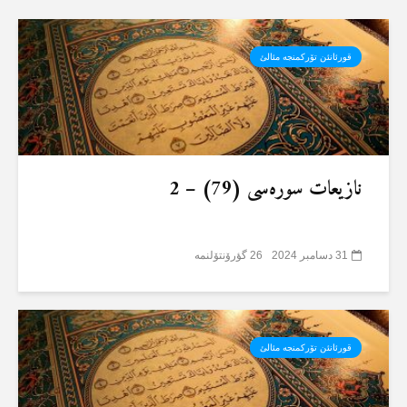
قورئانئن تۆرکمنجە مئالئ
نازیعات سورەسی (79) – 2
31 دسامبر 2024
26 گؤرۆنتۆلنمە
قورئانئن تۆرکمنجە مئالئ