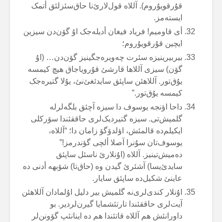
قۇرقویۇروم). آللاە قول‌لارئ‌نا حاق‌سئزلئق أتمک
ایستەمز.
أی قاومیم! فریاد فیغان أدیلەجک اۇ گۆن‌دن سیزین
ایچین قۇرقویۇروم؛
بیربیرینیزە سئرت چەویرەجگینیز گۆن‌دن… (اۇ
گۆن) سیزی آللاها قارشئ قۇرویاجاق هیچ کیمسە
یۇق‌تور. آللاهئن ساپئق سایدئغئ‌نئ، یۇلا گتیرەجک
کیمسە یۇق‌تور.”
داحا اؤنجە یوسوف دا سیزە آچئق بلگەلرلە
گلمیش‌تی. سیزە گتیردیک‌لری حاققئندا سۆرکلی
ایکیلم‌دە قالمئش، اؤلدۆگۆ زامان دا؛ “آللاە،
یوسوف‌تان سۇنرا آصلا ألچی گؤندرمز!”
دەمیش‌تینیز. آللاە (اۇنلارئ ناسئل ساپئق
سایدئ‌یسا) آشئرئ گیدن وە (حاق‌تا) شۆبهە أدنی دە
عاینئ شکیل‌دە ساپئق سایار.
اۇنلار کندی‌لری‌نە گلمیش بیر دلیل اۇلمادان آللاهئن
آیت‌لری حاققئندا تارتئشمایا گیرن‌لردیر. بو
داورانئش هم آللاە قاتئندا هم دە اینانئپ گۆونن‌لر