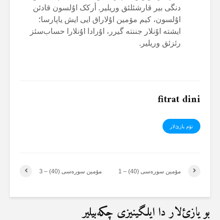
دنگی بیر قارشئلئق وریلیر. أرکک اۇلسون قادئن
اۇلسون، کیم مۆمین اۇلاراق ایی ایش یاپارسا؛
ایشتە اۇنلار جننتە گیرر، اۇرادا اۇنلارا حساب‌سئز
رئزئق وریلیر.
fitrat dini
تۆم یازئ‌لار
مۆمین سورەسی (40) – 1
مۆمین سورەسی (40) – 3
بو یازئ‌لار دا ایلگینیزی چکەبیلیر