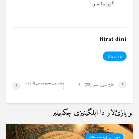
گؤزلملەیین!”
fitrat dini
تۆم یازئ‌لار
مۆمینون سورەسی (23) –
حاج سورەسی (22) – 3
2
بو یازئ‌لار دا ایلگینیزی چکەبیلیر
قورئانئن تۆرکمنجە مئالئ