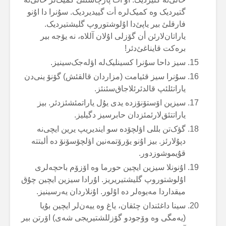
گتیردیک وە کمیک‌لرە أت گییدیردیک. سۇنرا دا اۇنو
فارقلئ بیر یاپئ‌دا اۇلوشتوروپ گلیشتیردیک.
یاراتان‌لارئن أن گۆزلی اۇلان آللاە، نە یۆجە بیر
برەکت قایناغئ‌دئر!
سیز داحا سۇنرا کسینلیک‌لە اؤلەجک‌سینیز.
سۇنرا سیز قئیامت (مزاردان قالقئش) گۆنۆ ینی‌دن
یاراتئلئپ قالدئرئلاجاق‌سئنئز.
سیزین اۆستۆنۆزدە یدی یۇل یاراتمئشئزدئر. بیز
یاراتتئق‌لارئمئزدان حابرسیز دگیلیز.
گؤک‌تن بللی اؤلچۆدە سو ایندیریپ یرین ایچی‌نە
دپۇلارئز. بیز اۇنو یۆرۆتمەنین اؤلچۆسۆنۆ دە ألبتتە
قۇیموشوزدور.
اۇنونلا سیزین ایچین حورما وە اۆزۆم باحچەلری
اۇلوشتوروپ گلیشتیریریز. اۇرادا سیزین ایچین چۇق
میقداردا مەیوەلر دە اۇلور. اۇنلاردان یەرسینیز.
سینا داغئندان چئقان، یاغ وە ییەن‌لر ایچین بۇیا
(یەمگی وە وۆجودو گۆزللشتیریجی شەی) اۆرتن بیر