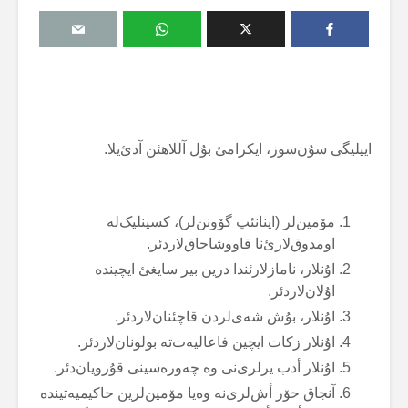
اییلیگی سۇن‌سوز، ایکرامئ بۇل آللاهئن آدئ‌یلا.
مۆمین‌لر (اینانئپ گۆونن‌لر)، کسینلیک‌لە
اومدوق‌لارئ‌نا قاووشاجاق‌لاردئر.
اۇنلار، نامازلارئندا درین بیر سایغئ ایچیندە
اۇلان‌لاردئر.
اۇنلار، بۇش شەی‌لردن قاچئنان‌لاردئر.
اۇنلار زکات ایچین فاعالیەت‌تە بولونان‌لاردئر.
اۇنلار أدب یرلری‌نی وە چەورەسینی قۇرویان‌دئر.
آنجاق حۆر أش‌لری‌نە وەیا مۆمین‌لرین حاکیمیەتیندە