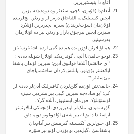
آغاچ دا یتیشتیریریز.
أنعام‌دا (قۇیون، کچی، سئغئر وە دوەدە) سیزین
ایچین کسینلیک‌لە آلئناجاق درس‌لر واردئر. ایچ‌لریندە
اۇلان‌دان (سۆت‌لریندن) سیزە ایچیریریز. اۇنلاردا
سیزین ایچین بیرچۇق یارار واردئر. بیر دە اۇنلاردان
یەرسینیز.
هم اۇنلارئن اۆزریندە هم دە گمی‌لردە تاشئنئرسئنئز.
نوحو حالقئ‌نا ألچی گؤندردیک. اۇنلارا شؤیلە دەدی:
“أی حالقئم! آللاها قوللوق أدین؛ سیزین اۇندان باشقا
ایلاهئنئز یۇق‌تور. یانلئش‌لاردان ساقئنمایاجاق
مئ‌سئنئز؟”
حالقئ‌نئن اؤن‌دە گلن‌لردن کافیرلیک أدن‌لر دەدی‌لر
کی: “بو سادەجە سیزین گیبی بیر بشردیر. سیزە
اۆستۆنلۆک قورماق ایستییۇر. آللاە گرک
گؤرسەیدی، ملک‌لر ایندیریردی. اؤنجەکی آتالارئمئز
آراسئندا دا بؤیلە بیر شەی اۇلدوغونو دویمادئق.
اۇ، جین‌لرین أتکیسینە گیرمیش بیر آدام‌دان
باشقاسئ دگیل‌دیر. بو یۆزدن اۇنو بیر سۆرە