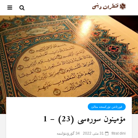
قورئانئن تۆرکمنجە مئالئ
مۆمینون سورەسی (23) – 1
fitrat dini
31 مئی 2022
34 گؤرۆنتۆلنمە