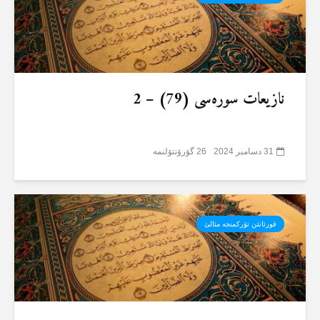
نازیعات سورەسی (79) – 2
31 دسامبر 2024
26 گؤرۆنتۆلنمە
قورئانئن تۆرکمنجە مئالئ