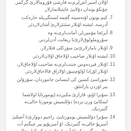
اۇلان أسیر أش‌لری‌نە قارشئ قۇرومالارئ گرکمز.
چۆنکۆ بوندان دۇلایئ عایئبلانمازلار.
کیم بونون اؤتەسینە گچمە ایستگی‌یلە حارەکت
أدرسە، ایشتە اۇنلار سئنئرلارئ آشان‌لاردئر.
آیرئجا مۆمین‌لر، أمانت‌لری‌نە وە
سۇروملولوق‌لارئ‌نا ریعایت أدن‌لردیر.
اۇنلار نامازلارئ‌نئ سۆرکلی قئلارلار.
ایشتە اۇنلار صاحیب اۇلاجاق اۇلان‌لاردئر.
اۇنلار فیردەوس جننت‌لری‌نە صاحیب اۇلاجاق‌لار،
اۇنلار اۇرادا اؤلۆم‌سۆز اۇلاراق قالاجاق‌لاردئر.
شوراسئ کسین کی اینسانئ چاموردان، سۆزۆلن
بیر اؤزدن یاراتتئق.
سۇنرا اۇنو، قارارئ مکین‌دە (یومورتایا اولاشما
ایمکانئ ورن یردە) دؤللنمیش یومورتا حالی‌نە
گتیردیک.
سۇنرا دؤللنمیش یومورتایئ، راحیم دووارئ‌نا آصئلئ
أمبریۇ حالی‌نە گتیردیک. اۇ أمبریۇیو بیر چیگنم أت
حالی‌نە گتیردیک. اۇ أت پارچاسئنئ کمیک‌لر حالی‌نە