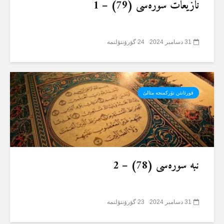
نازیعات سورەسی (79) – 1
31 دسامبر 2024
24 گؤرۆنتۆلنمە
قورئانئن تۆرکمنجە مئالئ
نبە سورەسی (78) – 2
31 دسامبر 2024
23 گؤرۆنتۆلنمە