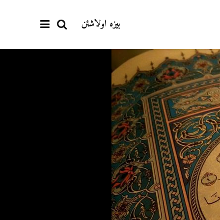
بیزە اولاشئن