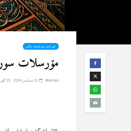
قورئانئن تۆرکمنجە مئالئ
مۆرسلات سورەسی (
fitrat dini
31 دسامبر 2024
15 گؤرۆنتۆلنمە