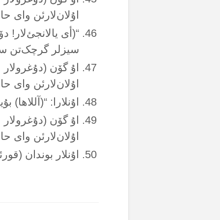
اۇلان‌لارئن وای حال
“(أی یالانجئ‌لار! د
سیزلر گرچک‌تن سو
اۇ گۆن (دۇغرولار 
اۇلان‌لارئن وای حال
اۇنلارا: “(آللاها) ب
اۇ گۆن (دۇغرولار 
اۇلان‌لارئن وای حال
اۇنلار بوندان (قورئ