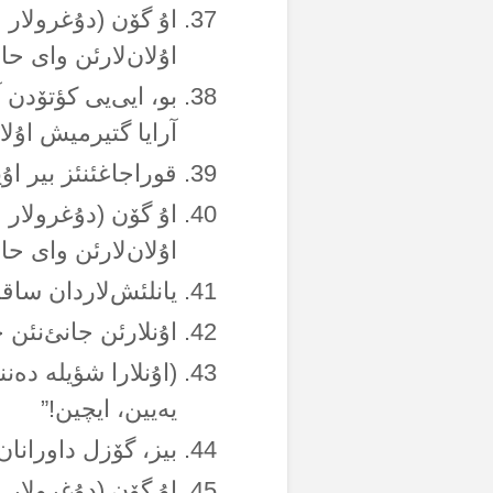
اۇ گۆن (دۇغرولار 
اۇلان‌لارئن وای حال
بو، ایی‌یی کؤتۆدن 
آرایا گتیرمیش اۇلا
قوراجاغئنئز بیر اۇ
اۇ گۆن (دۇغرولار 
اۇلان‌لارئن وای حال
یانلئش‌لاردان ساقئن
اۇنلارئن جانئ‌نئن 
(اۇنلارا شؤیلە دەنن
یەیین، ایچین!”
بیز، گۆزل داورانان‌
اۇ گۆن (دۇغرولار 