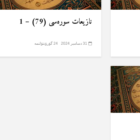
نازیعات سورەسی (79) – 1
31 دسامبر 2024
24 گؤرۆنتۆلنمە