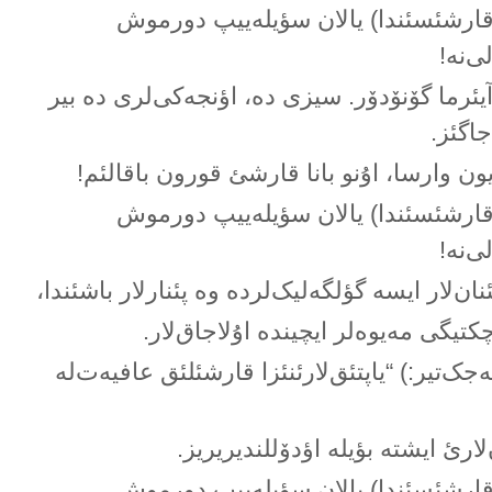
قارشئسئندا) یالان سؤیلەییپ دورموش
ی‌نە!
آیئرما گۆنۆدۆر. سیزی دە، اؤنجەکی‌لری دە بیر
جاگئز.
یون وارسا، اۇنو بانا قارشئ قورون باقالئم!
قارشئسئندا) یالان سؤیلەییپ دورموش
ی‌نە!
ان‌لار ایسە گؤلگەلیک‌لردە وە پئنارلار باشئندا،
چکتیگی مەیوەلر ایچیندە اۇلاجاق‌لار.
ەجک‌تیر:) “یاپتئق‌لارئنئزا قارشئلئق عافیەت‌لە
لارئ ایشتە بؤیلە اؤدۆللندیریریز.
قارشئسئندا) یالان سؤیلەییپ دورموش