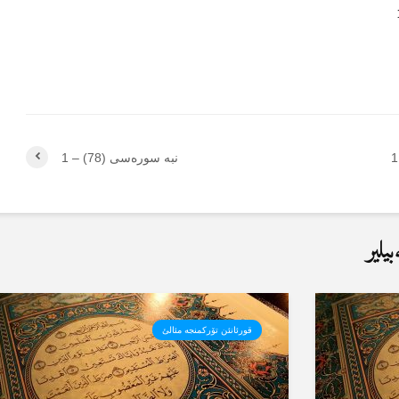
نبە سورەسی (78) – 1
یلیر
قورئانئن تۆرکمنجە مئالئ