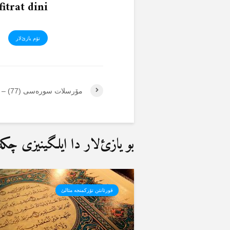
fitrat dini
تۆم یازئ‌لار
مۆرسلات سورەسی (77) – 1
بو یازئ‌لار دا ایلگینیزی چکەب
قورئانئن تۆرکمنجە مئالئ