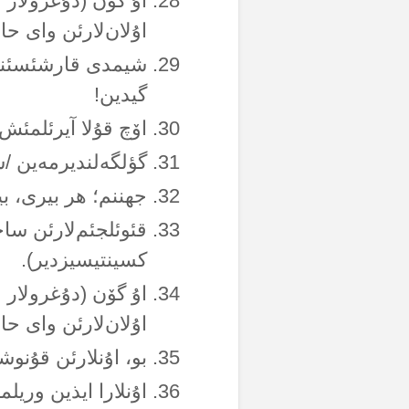
اۇ گۆن (دۇغرولار 
اۇلان‌لارئن وای حال
شیمدی قارشئسئندا 
گیدین!
اۆچ قۇلا آیرئلمئش
گؤلگەلندیرمەین /س
جهننم؛ هر بیری، بی
قئوئلجئم‌لارئن سا
کسینتیسیزدیر).
اۇ گۆن (دۇغرولار 
اۇلان‌لارئن وای حال
بو، اۇنلارئن قۇنوش
اۇنلارا ایذین وریل