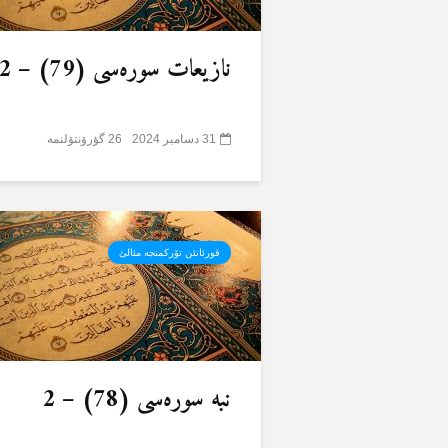
نازیعات سورەسی (79) – 2
31 دسامبر 2024
26 گؤرۆنتۆلنمە
قورئانئن تۆرکمنجە مئالئ
نبە سورەسی (78) – 2