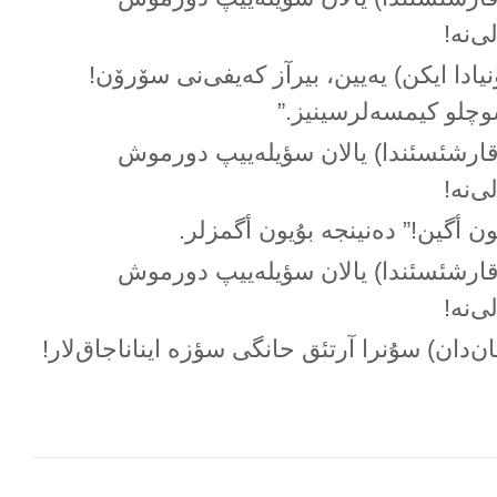
ی‌نە!
ۆنیادا ایکن) یەیین، بیرآز کەیفی‌نی سۆرۆن!
چلو کیمسەلرسینیز.”
قارشئسئندا) یالان سؤیلەییپ دورموش
ی‌نە!
ۇیون أگین!” دەنینجە بۇیون أگمزلر.
قارشئسئندا) یالان سؤیلەییپ دورموش
ی‌نە!
ان‌دان) سۇنرا آرتئق حانگی سؤزە ایناناجاق‌لار!