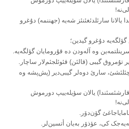
قارشئسئندا) یالان سؤیلەییپ دورموش
ی‌نە!
یالانا سارئلدئغئنئز شەیە (جهننمە) دۇغرو
 گؤلگەیە دۇغرو گیدین؛
رینلتمەین وە آلەودن دە قۇرومایان گؤلگەیە.
ر تۇمروق گیبی (قالئن) قئوئلجئم‌لار ساچار.
چئلئشئ، سارئ دوەلر گیبی‌دیر (پش‌پشە وە
قارشئسئندا) یالان سؤیلەییپ دورموش
ی‌نە!
امایاجاغئ گۆن‌دۆر.
مەیەجک کی، عؤذۆر بەیان أتسین‌لر.