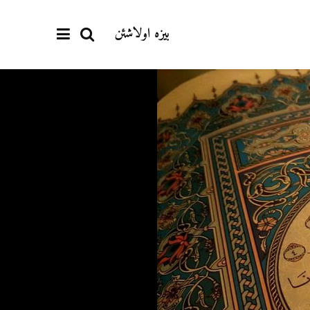
بیزە اولاشئن