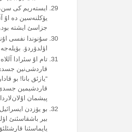
یۆکلنەسین دە اۇ آت
جزاسئ ایشتە بودو
سۇنوندا نفسی اۇنو،
اؤلدۆردۆ. بؤیلەجە 
تام اۇ سئرادا آللا
قاردشی‌نین جسدی‌
“یازئق بانا! بو قا
قاردشیمین جسدی‌نی
پیشمان اۇلان‌لاردا
بو یۆزدن ایسرائیل 
بیر باشقاسئنئ اؤل
یاپماسئنا قارشئلئ