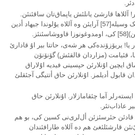
دئر.
ر! آللاها قارشئ یانلئش یاپماق‌تان ساقئنئن.
سیزی اۇنا یؤنلتەجک وسیلە[57] آرایئن وە آللاە یۇلوندا جیهاد أدین
شاسئنئز.
ر یا! یریۆزۆندەکی هر شەی، حاتتا بیر اۇ قادارئ
سا، قئیامت (مزاردان قالقئش) گۆنۆنۆن
اق ایچین اۇنلارئن حپسینی فیدیە اۇلاراق
ان قابول أدیلمز. اۇنلارئن حاق أتتیگی آجئقلئ
یستەرلر آما چئقامازلار. اۇنلارئن حاق
ر عاذاب‌تئر.
قادئن حئرسئزئن أل‌لری‌نی کسین کی، بو هم
رئ‌نئن قارشئلئغئ هم دە آللاە طارافئندان