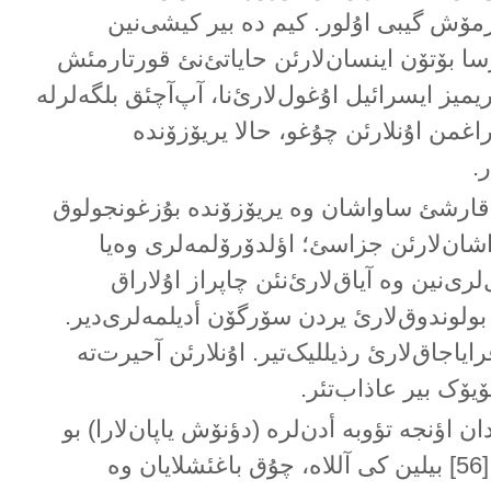
رمۆش گیبی اۇلور. کیم دە بیر کیشی‌نین
سا بۆتۆن اینسان‌لارئن حایاتئ‌نئ قورتارمئش
ریمیز ایسرائیل اۇغول‌لارئ‌نا، آپ‌آچئق بلگەلرلە
اغمن اۇنلارئن چۇغو، حالا یریۆزۆندە
ر.
 قارشئ ساواشان وە یریۆزۆندە بۇزغونجولوق
اشان‌لارئن جزاسئ؛ اؤلدۆرۆلمەلری وەیا
‌لری‌نین وە آیاق‌لارئ‌نئن چاپراز اۇلاراق
لوندوق‌لارئ یردن سۆرگۆن أدیلمەلری‌دیر.
اوغرایاجاق‌لارئ رذیللیک‌تیر. اۇنلارئن آحیرت‌تە
یۆک بیر عاذاب‌تئر.
دان اؤنجە تؤوبە أدن‌لرە (دؤنۆش یاپان‌لارا) بو
جزالار اویغولانماز.[56] بیلین کی آللاە، چۇق باغئشلایان وە