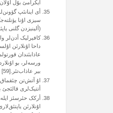
ایکرامئ بۇل اۇلان‌
أی اینانئپ گۆونن‌ل
(ألینیزدن گلنی یاپئن)[58] کی، اومدوغونوزا قاوو
کافیرلیک أدن‌لر وا
داحا اۇنلارئن اۇل
عاذابئندان قورتولم
ورسەلر، بو اۇنلارد
بیر عاذاب‌تئر.[59]
اۇ آتش‌تن چئقماق ا
أتتیک‌لری قالئجئ بی
أرکک حئرسئز ایلە 
اۇنلارئن یاپتئق‌لا