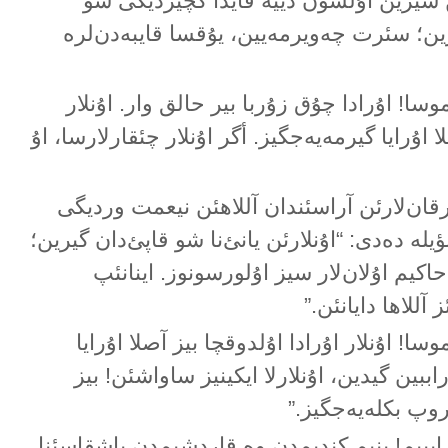
ن سیزین اۇلسون دییە قایدا گچیردیگی شو
 یرە گیرین؛ سئرت چەویرمەیین، یۇقسا قایبەدن‌لرە
وسا! اۇرادا چۇق زۇربا بیر حالق وار. اۇنلار
 اۇرایا گیرمەیەجگیز. أگر اۇنلار چئقارلارسا، اۇ
رقان‌لارئن آراسئندان آللاهئن نیعمت وردیگی
 کیشی[50] شؤیلە دەدی: “اۇنلارئن یانئ‌نا شو قاپئ‌دان گیرین؛
اکیم اۇلان‌لار سیز اۇلورسونوز. اینانئپ
 آللاها دایانئن.”
سا! اۇنلار اۇرادا اۇلدوقچا بیز آصلا اۇرایا
ببین گیدین، اۇنلارلا ایکینیز ساواشئن! بیز
روپ بکلەیەجگیز.”
ببیم! بنیم کندیم‌دن وە قاردشیم‌دن باشقاسئنا