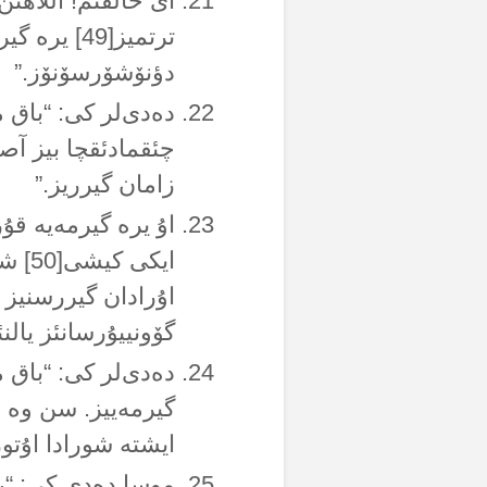
أی حالقئم! آللاهئ
ترتمیز[49]
دؤنۆشۆرسۆنۆز.”
دەدی‌لر کی: “باق م
چئقمادئقچا بیز آصلا
زامان گیرریز.”
اۇ یرە گیرمەیە قۇ
ایکی
اۇرادان گیررسنیز ح
گۆونییۇرسانئز یالنئز
دەدی‌لر کی: “باق مو
گیرمەییز. سن وە را
ایشتە شورادا اۇتو
موسا دەدی کی: “را