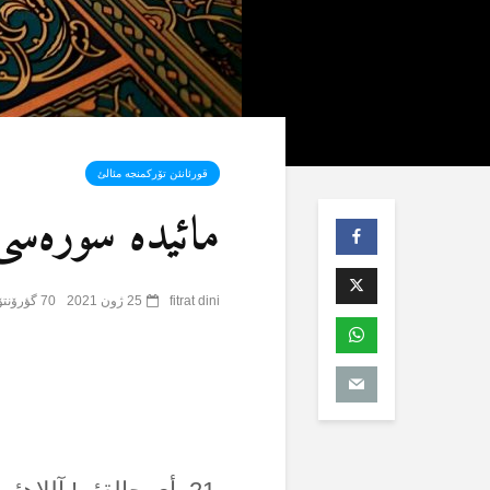
قورئانئن تۆرکمنجە مئالئ
مائیدە سورەسی (5) 
fitrat dini
25 ژون 2021
70 گؤرۆنتۆلنمە