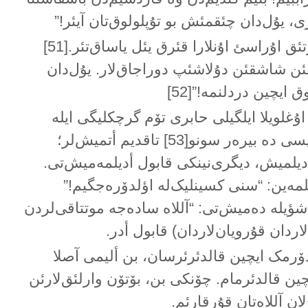
ی، یۇل‌دان چئقمئش بو تۇپلولوق‌تان آیئر!”
آللاە دەدی کی: “آرتئق اۇراسئ اۇنلارا قئرق یئل یاساق‌تئر.[51]
قئن شاشقئن دۇلاشئپ دوراجاق‌لار. یۇل‌دان
ایچین دردلنمە!”[52]
 اۇغلویلا ایلگیلی حابری تۆم گرچکلیگی ایلە
آنلات: بیر گۆن ایکیسی دە بیرەر سونو[53] تاقدیم أتمیش‌لر؛
أدیلمیش، دیگری‌نینکی قابول أدیلمەمیش‌تی.
مەین: “سنی کسینلیک‌لە اؤلدۆرەجگیم!”
ؤیلە دەمیش‌تی: “آللاە سادەجە موتتاقی‌لردن
اردان قۇرویان‌لاردان) قابول أدر.
ۆرمک ایچین قالدئرئرسان، بن ألیمی آصلا
ن قالدئرمام. چۆنکی بن، بۆتۆن وارلئق‌لارئن
ان آللاەتان قۇرقارئم.