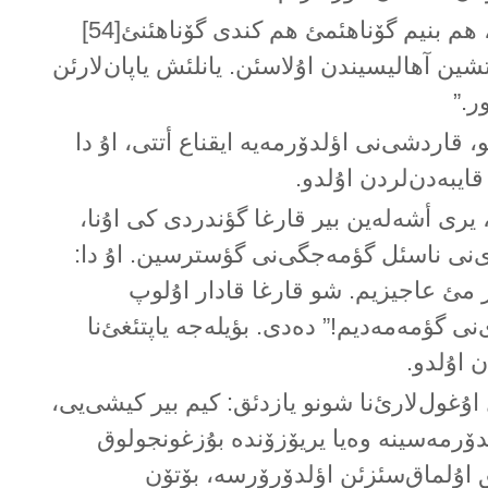
ایستەریم کی سن، هم بنیم گۆناهئمئ هم کندی گۆناهئنئ[54]
شین آهالیسیندن اۇلاسئن. یانلئش یاپان‌لارئن
ر.”
 قاردشی‌نی اؤلدۆرمەیە ایقناع أتتی، اۇ دا
قایبەدن‌لردن اۇلدو.
ە، یری أشەلەین بیر قارغا گؤندردی کی اۇنا،
نی ناسئل گؤمەجگی‌نی گؤسترسین. اۇ دا:
دار مئ عاجیزیم. شو قارغا قادار اۇلوپ
 گؤمەمەدیم!” دەدی. بؤیلەجە یاپتئغئ‌نا
ن اۇلدو.
اۇغول‌لارئ‌نا شونو یازدئق: کیم بیر کیشی‌یی،
دۆرمەسینە وەیا یریۆزۆندە بۇزغونجولوق
ق اۇلماق‌سئزئن اؤلدۆرۆرسە، بۆتۆن