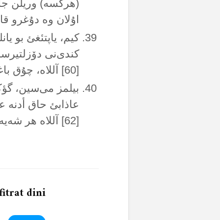
(هرکسە) وریلن جا
اۇلان وە دۇغرو قار
کیم، یاپتئغئ بو یان
کندی‌نی دۆزلتیرسە،
[60] آللاە، چۇق باغئشلایان وە ایکرامئ بۇل اۇلان‌دئر.
عاذابئ حاق أدنە عا
[62] آللاە هر شەیە بیر اؤلچۆ قۇیار.
fitrat dini