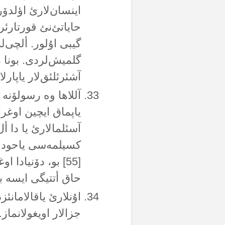
اینسان‌لارئ اؤلدۆ
حایاتئ‌نئ قورتارئر
گیبی اۇلور. ألچی‌ل
گلمیش‌لردی. بونا ر
آشئرئلئق‌لار یاپارلا
آللاها وە رسولۆنە
یاپماق ایچین اوغر
آسئلمالارئ یا دا أل
کسیلمەسی یاحود بو
[55] بو، دۆنیادا 
حاق أتتیگی ایسە بۆ
اۇنلارئ یاقالامانئز