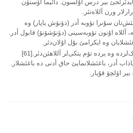
یدئرئجئ بیر درس اۇلسون. دائیما اۆستۆن
ارلار ورن آللاەتئر.
لئش‌تان سۇنرا تؤوبە أدر (دؤنۆش یاپار) وە
 آللاە اۇنون تؤوبەسینی (دؤنۆشۆنۆ) قابول أدر.
بیلمز می‌سین، گؤک‌لردە وە یردە تۆم یتکی‌لر آللاهئن‌دئر.[61]
ذاب أدر، باغئشلانمایئ حاق أدنی دە باغئشلار.