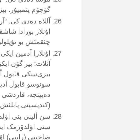
گۆجۆم یتمییۇر. بیز
اۇنلار بورادا شاش
چئقمئش بو تۇپلولوق 
اۇنلارا آدمین ایکی
بیری‌نینکی قابول 
سونوسو قابول أدیل
دەیینجە، قاردشی ش
(کندیسینی یانلئش‌ل
سن ألینی بنی اؤلد
سنی اؤلدۆرمک ایچی
صاحیبی (راببی) اۇل