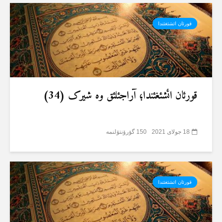
قورئان ائشئغئندا
قورئان ائشئغئندا؛ آراجئلئق وە شیرک (34)
18 جولای 2021
150 گؤرۆنتۆلنمە
قورئان ائشئغئندا