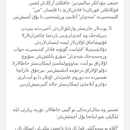
جمعی مۆذککر سالیم‌دیر؛ عاقئللئ أرکک‌لر ایچین
قوللانئلئر. قورئان‌دا قادئن‌لارئ دا قاپسار. “من”
کلیمەسی‌نە “شەی‌لر” آنلامئ وریلمەسی دا یۇق أتمیش‌تیر.
پوت‌لار جان‌سئز وارلئق‌لاردئر. آحیرت‌تە ینی‌دن
دیریلەجک وە کندی‌لری‌نی یاردئما چاغئران‌لارلا
قۇنوشاجاق اۇلان‌لار ایسە اینسان‌لاردئر.
دۇلایئسئ‌یلا “قئیامت گۆنۆنە قادار کندیسی‌نە جواب
ورەمەیەجک شەی‌لر” سؤزۆ یانلئش‌تئر. سۇنوچ
اۇلاراق بو آیت، ساوونولماسئ ایمکان‌سئز حاطالارلا
دۇلو اۇلاراق ترجۆمە أدیلمیش‌تیر. بیرچۇق عارابچا
تفسیردە دە دوروم عاینئ‌دئر. اۇنلار دا بو آیت‌لری
دۇغرو آنلامایئ ایمکان‌سئز حالە گتیرمیش‌لردیر.
تفسیر وە مئال‌لردەکی بو گیبی حاطالار، تۆربە زیارتی ایلە
ایلگیلی شو اینانجا یۇل آچمئش‌تئر:
“آللاە بو سەوگیلی قول‌لارئ‌نا باعضئ یتکی‌لر، ایمکان‌لار،