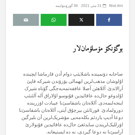
fitrat dini
31 مئی 2021
86 گؤرۆنتۆلنمە
بوگۆنکۆ مۆسلۆمان‌لار
صاحابە دؤنمیندە باشلایئپ دوام أدن قارماشا ایچیندە
اۇلوشان مذهب‌لرین ایهمالی یۆزۆندن شیرکە قاپئ
آرالاندئ. آللاهئن آصلا عاففەتمەیەجگی گۆناە شیرک
اۇلدوغو حال‌دە عاقائیدین قۇنوسو اۇلاراق ألە آلئنئپ
اینجەلنمەدی. آللاەتان باشقاسئ‌نا عیبادت اۆزریندە
دورولمادئ. قورئانئن بیرچۇق آیتی، آللاەتان باشقاسئ‌نا
دوعا أدیپ یاردئم بکلەمەیی مۆشریک‌لرین أن بلیرگین
اؤزللیک‌لریندن سایدئغئ حال‌دە عاقائیدین قۇنولارئ
آراسئ‌نا نە دوعا گیردی، نە دە ایستیعانە.