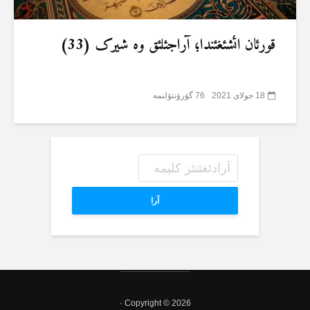
قورئان ائشئغئندا؛ آراجئلئق وە شیرک (33)
18 جولای 2021
76 گؤرۆنتۆلنمە
آرا
Copyright © 2026 ·