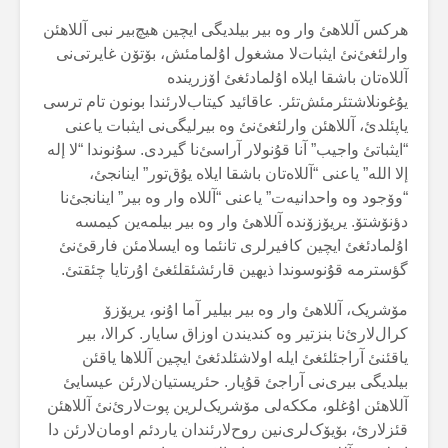
هرکس آللاهئ وار وە بیر بیلدیگی ایچین هیچ‌بیر نبی آللاهئن
وارلئغئ‌نئ ایثبات‌لا مشغول اۇلمامئش، بۆتۆن غایرتی‌نی
آللاەتان باشقا ایلاە اۇلمادئغئ اۆزریندە
یۇغونلاشتئرمئش‌تئر. عاقائید کیتاب‌لارئندا بونون تام ترسی
یاپئلدئ، آللاهئن وارلئغئ‌نئ وە بیرلیگی‌نی ایثبات یاعنی
“ایثباتئ واجیب” آنا قۇنولار آراسئ‌نا گیردی. سۇنوندا “لا إلە
إلا اللە” یاعنی “آللاەتان باشقا ایلاە یۇق‌تور” اینانجئ،
“وۆجود وە واحدانیەت” یاعنی “آللاە وار وە بیر” اینانجئ‌نا
دؤنۆشتۆ. یریۆزۆندە آللاهئ وار وە بیر بیلمەین کیمسە
اۇلمادئغئ ایچین کافیرلری تانئما وە ایسلامئن فارقئ‌نئ
گؤسترمە قۇنوسوندا ذیهین قارئشئقلئغئ اۇرتایا چئقتئ.
مۆشریک، آللاهئ وار وە بیر بیلیر آما اۇنو، یریۆزۆ
کرال‌لارئ‌نا بنزتیر وە کندیندن اوزاق سایار. کرالا، بیر
یاقئنئ آراجئلئغئ ایلە اولاشئلدئغئ ایچین آللاها یاقئن
بیلدیگی بیری‌نی آراجئ قۇیار. حئریستیان‌لارئن عیسایئ
آللاهئن اۇغلو، مککەلی مۆشریک‌لرین پوت‌لارئ‌نئ آللاهئن
قئزلارئ، بۆیۆک‌لری‌نین روح‌لارئندان یاردئم اومان‌لارئن دا