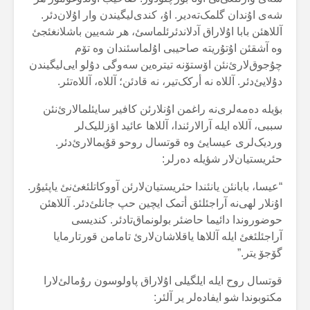
شەی اۇندان گلمک‌تەدیر. اۇ، کندی‌لیگیندن وار اۇلان‌دئر.
آللاهئن بابا اۇلاراق آدلاندئرئلماسئ، هر شەیین باشلانغئجئ
وە آشقئن اۇتۇریتە صاحیبی اۇلماسئندان وە تۆم
چۇجوق‌لارئ‌نئن اۆستۆنە تیترەین سەوگی دۇلو ایی‌لیگیندن
دۇلایئ‌دئر. آللاە نە أرکک‌تیر، نە قادئن؛ آللاە، آللاەتئر.
بؤیلە دەمەلری‌نە راغمن اۇنلارئن کافیر سایئلمالارئ‌نئن
سببی، آللاە ایلە آرالارئندا، آللاها عائید اؤزللیک‌لر
وردیک‌لری عیسایئ وە قوتسال روحو قۇیمالارئ‌دئر.
حئریستیان‌لار شؤیلە دەرلر:
“عیسا، بابانئن یانئندا حئریستیان‌لارئن آووکاتلئغئ‌نئ یاپئیۇر.
اۇنلار لهی‌نە آراجئلئق أتمک ایچین حپ جانلئ‌دئر. آللاهئن
حوضوروندا دائیما حاضئر بولونماق‌تادئر. کندیسی
آراجئلئغئ ایلە آللاها یاقلاشان‌لارئ تامامن قورتارمایا
گۆجۆ یتر.”
قوتسال روح ایلە ایلگیلی اۇلاراق پاولوسون رۇمالئ‌لارا
مکتوبوندا شو ایفادەلر یر آلئر: