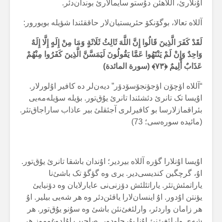
اۇنلارئ، آللاهئن دۇستو سایمالارئ بوندان‌دئر.
آللاە تعالا، بوگۆنکۆ حئریستیان‌لار حاققئندا شؤیلە بویورور:
لَقَدْ كَفَرَ الَّذِينَ قَالُوا إِنَّ اللَّهَ ثَالِثُ ثَلَاثَةٍ وَمَا مِنْ إِلَهٍ إِلَّا إِلَهٌ
وَاحِدٌ وَإِنْ لَمْ يَنْتَهُوا عَمَّا يَقُولُونَ لَيَمَسَّنَّ الَّذِينَ كَفَرُوا مِنْهُمْ
عَذَابٌ أَلِيمٌ ﴿
۷۳
﴾ (سورة المائدة)
“آللاە اۆچۆن اؤجؤنجۆسۆدۆر” دیەن‌لر دە کافیر اۇلورلار.
اۇیسا تک تانرئ دئشئندا تانرئ یۇق‌تور. بؤیلە سؤیلەمەیی
بئراقمازلارسا بو کافیرلری آجئقلئ بیر عاذاب ساراجاق‌تئر.
(مائیدە سورەسی؛ 73)
اۇیسا اۇنلارا گؤرە آللاە بیردیر؛ اۇندان باشقا تانرئ یۇق‌تور.
اۇ، گرچگین کندیسی‌دیر. یری وە گؤگۆ تک باشئ‌نا
یاراتمئش‌تئر. یاراتئلئش دۆزنی‌نی عایارلایان وە دۆنیایئ
یؤنتن اۇدور. اۇ اینسان‌لارا یاقئن‌دئر وە هر شەیی بیلیر. اۇ
هر زامان واردئر، وارلئغئ‌نئن باشئ وە سۇنو یۇق‌تور. هر
شەی وارلئغئ‌نئ اۇنا بۇرچلودور. صاحیب اۇلدوغوموز هر