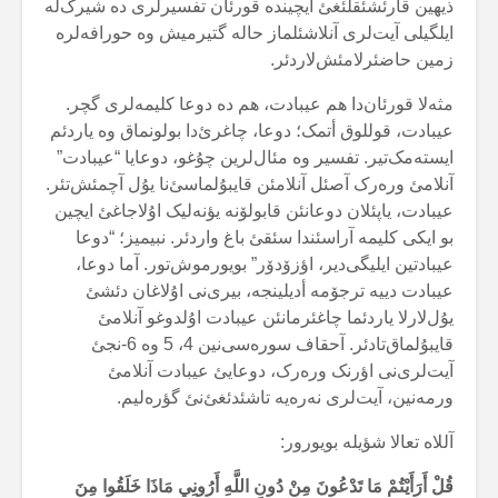
ذیهین قارئشئقلئغئ ایچیندە قورئان تفسیرلری دە شیرک‌لە
ایلگیلی آیت‌لری آنلاشئلماز حالە گتیرمیش وە حورافەلرە
زمین حاضئرلامئش‌لاردئر.
مثەلا قورئان‌دا هم عیبادت، هم دە دوعا کلیمەلری گچر.
عیبادت، قوللوق أتمک؛ دوعا، چاغرئ‌دا بولونماق وە یاردئم
ایستەمک‌تیر. تفسیر وە مئال‌لرین چۇغو، دوعایا “عیبادت”
آنلامئ ورەرک آصئل آنلامئن قایبۇلماسئ‌نا یۇل آچمئش‌تئر.
عیبادت، یاپئلان دوعانئن قابولۆنە یؤنەلیک اۇلاجاغئ ایچین
بو ایکی کلیمە آراسئندا سئقئ باغ واردئر. نبیمیز؛ “دوعا
عیبادتین ایلیگی‌دیر، اؤزۆدۆر” بویورموش‌تور. آما دوعا،
عیبادت دییە ترجۆمە أدیلینجە، بیری‌نی اۇلاغان دئشئ
یۇل‌لارلا یاردئما چاغئرمانئن عیبادت اۇلدوغو آنلامئ
قایبۇلماق‌تادئر. آحقاف سورەسی‌نین 4، 5 وە 6-نجئ
آیت‌لری‌نی اؤرنک ورەرک، دوعایئ عیبادت آنلامئ
ورمەنین، آیت‌لری نەرەیە تاشئدئغئ‌نئ گؤرەلیم.
آللاە تعالا شؤیلە بویورور:
قُلْ أَرَأَيْتُمْ مَا تَدْعُونَ مِنْ دُونِ اللَّهِ أَرُونِي مَاذَا خَلَقُوا مِنَ