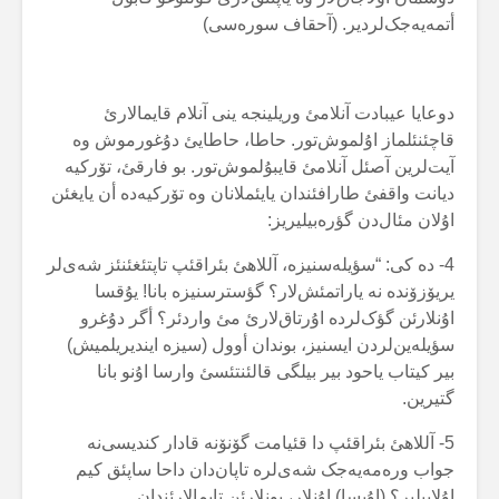
أتمەیەجک‌لردیر. (آحقاف سورەسی)
دوعایا عیبادت آنلامئ وریلینجە ینی آنلام قایمالارئ
قاچئنئلماز اۇلموش‌تور. حاطا، حاطایئ دۇغورموش وە
آیت‌لرین آصئل آنلامئ قایبۇلموش‌تور. بو فارقئ، تۆرکیە
دیانت واقفئ طارافئندان یایئملانان وە تۆرکیەدە أن یایغئن
اۇلان مئال‌دن گؤرەبیلیریز:
4- دە کی: “سؤیلەسنیزە، آللاهئ بئراقئپ تاپتئغئنئز شەی‌لر
یریۆزۆندە نە یاراتمئش‌لار؟ گؤسترسنیزە بانا! یۇقسا
اۇنلارئن گؤک‌لردە اۇرتاق‌لارئ مئ واردئر؟ أگر دۇغرو
سؤیلەین‌لردن ایسنیز، بوندان أوول (سیزە ایندیریلمیش)
بیر کیتاب یاحود بیر بیلگی قالئنتئسئ وارسا اۇنو بانا
گتیرین.
5- آللاهئ بئراقئپ دا قئیامت گۆنۆنە قادار کندیسی‌نە
جواب ورەمەیەجک شەی‌لرە تاپان‌دان داحا ساپئق کیم
اۇلابیلیر؟ (اۇیسا) اۇنلار، بونلارئن تاپمالارئندان