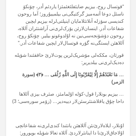
“قوتسال روح، بیزیم ضایئفلئغئمئزا یاردئم أدر، چۆنکۆ
ناسئل دوعا أتمەمیز گرکتیگی‌نی بیلمییۇروز؛ آما روحون
کندیسی سؤزلە آنلاتئلامایان اینیلتی‌لرلە بیزیم ایچین
شفاعات أدر. اینسان‌لارئن یۆرک‌لری‌نی آراشتئران آللاە،
روحون دۆشۆنجەسی‌نین نە اۇلدوغونو بیلیر. چۆنکۆ روح،
آللاهئن ایستگی‌نە گؤرە قوتسال‌لار ایچین شفاعات أدر.”
قورئان، مککەلی مۆشریک‌لرین پوت‌لارئ حاققئندا شؤیلە
دەدیک‌لری‌نی بیلدیریر:
… مَا نَعْبُدُهُمْ إِلَّا لِيُقَرِّبُونَا إِلَى اللَّهِ زُلْفَى … ﴿
۳
﴾ (سورة
الزمر)
… بیزیم بونلارا قول-کؤلە اۇلمامئز، صئرف بیزی آللاها
داحا چۇق یاقلاشتئرسئن‌لار دییەدیر… (زۆمر سورەسی؛ 3)
اۇنلار، ایلاەلارئ‌نئن آللاهئن یانئندا کندی‌لری‌نە شفاعاتچی
اۇلاجاق‌لارئ‌نا دا اینانئرلاردئ. آللاە تعالا شؤیلە بویورور: