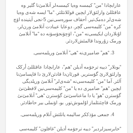
عارابچادا “من” کیمسە وەیا کیمسەلر آنلامئ‌نا گلیر وە
عاقئللئ وارلئق‌لار ایچین قوللانئلئر. “ما” ایسە شەی وەیا
شەی‌لر دەمک‌تیر. آحقاف سورەسی‌نین 5-نجی آیتیندە اۆچ
کرە “من” کلیمەسی گچر. دوعایا عیبادت آنلامئ ورن‌لر،
اۇنلاردان ایکیسی‌نە “من”، اۆچۆنجۆسۆنە دە “ما” آنلامئ
ورمک زۇروندا قالمئش‌لاردئر.
“هم” ضامیری‌نە “هی” آنلامئ وریلمەسی.
“بونلار” دییە ترجۆمە أدیلن “هم”، عارابچادا عاقئللئ أرکک
وارلئق‌لارئ گؤستریر. قورئان‌دا قادئن‌لارئ دا قاپسامئ‌نا
آلئر. آما “من” کلیمەسی‌نە “شەی‌لر” آنلامئ وریلدیگی
ایچین “هم” ضامیری دە یا “من” کلیمەسی‌نین لافظئ‌نئ
گؤسترن “هو” یا دا ماعناسئ‌نئ گؤسترن “هی” آنلامئ‌نئ
ورمک قاچئنئلماز اۇلموش‌تور. بو، اؤنملی بیر حاطادئر.
جمعی مۆذککر سالیمە یانلئش آنلام وریلمەسی.
“حابرسیزلردیر” دییە ترجۆمە أدیلن “غافلون” کلیمەسی