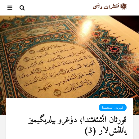
قورئان ائشئغئندا
قورئان ائشئغئندا؛ دۇغرو بیلدیگیمیز
یانلئش‌لار (3)