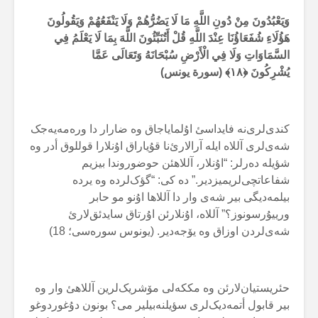
وَيَعْبُدُونَ مِنْ دُونِ اللَّهِ مَا لَا يَضُرُّهُمْ وَلَا يَنْفَعُهُمْ وَيَقُولُونَ
هَؤُلَاءِ شُفَعَاؤُنَا عِنْدَ اللَّهِ قُلْ أَتُنَبِّئُونَ اللَّهَ بِمَا لَا يَعْلَمُ فِي
السَّمَاوَاتِ وَلَا فِي الْأَرْضِ سُبْحَانَهُ وَتَعَالَى عَمَّا
يُشْرِكُونَ ﴿
۱۸
﴾ (سورة یونس)
کندی‌لری‌نە فایداسئ اۇلمایاجاق وە ضارار دا ورەمەیەجک
شەی‌لری آللاە ایلە آرالارئ‌نا قۇیاراق اۇنلارا قوللوق أدر وە
شؤیلە دەرلر: “اۇنلار، آللاهئن حوضوروندا بیزیم
شفاعاتچی‌لریمیزدیر.” دە کی: “گؤک‌لردە وە یردە
بیلمەدیگی بیر شەی وار دا آللاها اۇنو مو حابر
ورییۇرسونوز؟” آللاە، اۇنلارئن اۇرتاق سایدئق‌لارئ
شەی‌لردن اوزاق وە یۆجەدیر. (یونوس سورەسی؛ 18)
حئریستیان‌لارئن وە مککەلی مۆشریک‌لرین آللاهئ وار وە
بیر قابول أتمەدیک‌لری سؤیلنەبیلیر می؟ بونون دۇغوردوغو