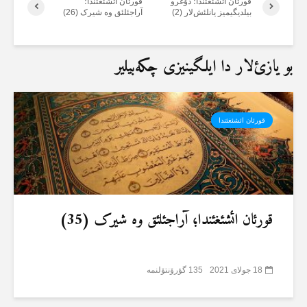
قورئان ائشئغئندا؛ دۇغرو
قورئان ائشئغئندا؛
بیلدیگیمیز یانلئش‌لار (2)
آراجئلئق وە شیرک (26)
بو یازئ‌لار دا ایلگینیزی چکەبیلیر
قورئان ائشئغئندا
قورئان ائشئغئندا؛ آراجئلئق وە شیرک (35)
18 جولای 2021
135 گؤرۆنتۆلنمە