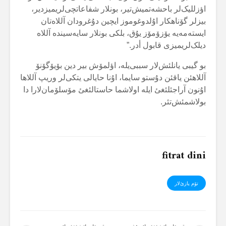
اؤزللیک‌لر باحشەتمیش‌تیر، بونلار شفاعاتچی‌لریمیزدیر،
بیزلر گۆناهکار اۇلدوغوموز ایچین دۇغرودان آللاەتان
ایستەمەیە یۆزۆمۆز یۇق، بلکی بونلار سایەسیندە آللاە
دیلک‌لریمیزی قابول أدر.”
بو گیبی یانلئش‌لار سببی‌یلە، اؤلمۆش بیر دین بۆیۆگۆنۆ
آللاهئن یاقئن دۇستو سایما، اۇنا حایالی یتکی‌لر وریپ آللاها
اۇنون آراجئلئغئ ایلە اولاشما حاستالئغئ مۆسلۆمان‌لارا دا
بولاشمئش‌تئر.
fitrat dini
تۆم یازئ‌لار