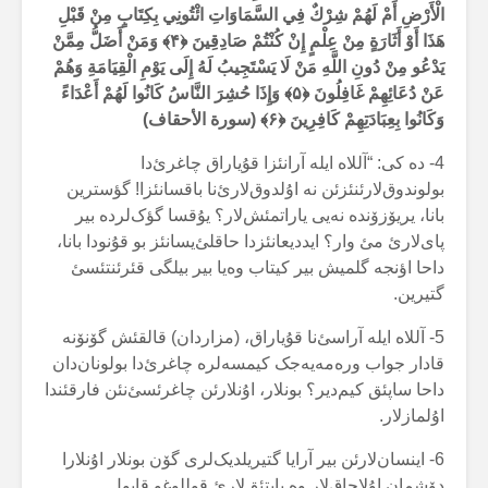
الْأَرْضِ أَمْ لَهُمْ شِرْكٌ فِي السَّمَاوَاتِ ائْتُونِي بِكِتَابٍ مِنْ قَبْلِ
هَذَا أَوْ أَثَارَةٍ مِنْ عِلْمٍ إِنْ كُنْتُمْ صَادِقِينَ ﴿
۴
﴾
وَمَنْ أَضَلُّ مِمَّنْ
يَدْعُو مِنْ دُونِ اللَّهِ مَنْ لَا يَسْتَجِيبُ لَهُ إِلَى يَوْمِ الْقِيَامَةِ وَهُمْ
عَنْ دُعَائِهِمْ غَافِلُونَ ﴿
۵
﴾
وَإِذَا حُشِرَ النَّاسُ كَانُوا لَهُمْ أَعْدَاءً
وَكَانُوا بِعِبَادَتِهِمْ كَافِرِينَ ﴿
۶
﴾ (سورة الأحقاف)
4- دە کی: “آللاە ایلە آرانئزا قۇیاراق چاغرئ‌دا
بولوندوق‌لارئنئزئن نە اۇلدوق‌لارئ‌نا باقسانئزا! گؤسترین
بانا، یریۆزۆندە نەیی یاراتمئش‌لار؟ یۇقسا گؤک‌لردە بیر
پای‌لارئ مئ وار؟ ایددیعانئزدا حاقلئ‌یسانئز بو قۇنودا بانا،
داحا اؤنجە گلمیش بیر کیتاب وەیا بیر بیلگی قئرئنتئسئ
گتیرین.
5- آللاە ایلە آراسئ‌نا قۇیاراق، (مزاردان) قالقئش گۆنۆنە
قادار جواب ورەمەیەجک کیمسەلرە چاغرئ‌دا بولونان‌دان
داحا ساپئق کیم‌دیر؟ بونلار، اۇنلارئن چاغرئسئ‌نئن فارقئندا
اۇلمازلار.
6- اینسان‌لارئن بیر آرایا گتیریلدیک‌لری گۆن بونلار اۇنلارا
دۆشمان اۇلاجاق‌لار وە یاپتئق‌لارئ قوللوغو قابول