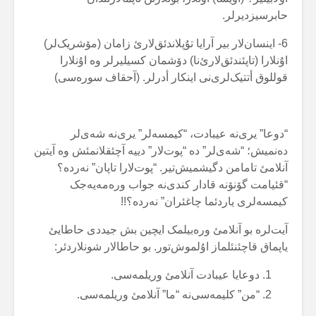
حابرسیزدیرلر.
6- اینسان‌لار بیر آرایا تۇپلاندئق‌لارئ زامان (مۆشریک‌لر)
اۇنلارا (تاپئندئق‌لارئ‌نا) دۆشمان کسیلیرلر وە اۇنلارا
قوللوق أتتیک‌لری‌نی اینکار أدرلر. (آحقاف سورەسی)
“دوعا” یری‌نە عیبادت، “کیمسەلر” یری‌نە شەی‌لر
دەنمیش؛ “شەی‌لر” دە “پوت‌لار” دییە آچئقلانمئش وە آیتین
آنلامئ تامامن دگیشمیش‌تیر. “پوت‌لارا تاپان” نەردە؟
“قئیامت گۆنۆنە قادار کندی‌نە جواب ورەمەیەجک
کیمسەلری یاردئما چاغئران” نەردە؟!!
آیت‌لرە بو آنلامئ ورەبیلمک ایچین بش جیددی حاطایئ
یاپماق قاچئنئلماز اۇلموش‌تور. بو حاطالار شونلاردئر:
دوعایا عیبادت آنلامئ وریلمەسی.
“من” کلیمەسی‌نە “ما” آنلامئ وریلمەسی.