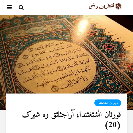
قورئان ائشئغئندا
قورئان ائشئغئندا؛ آراجئلئق وە شیرک
(20)