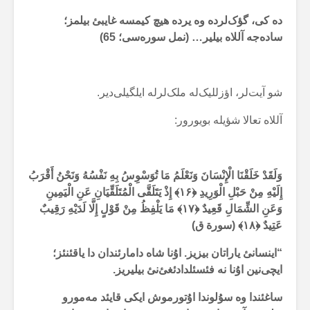
دە کی، گؤک‌لردە وە یردە هیچ کیمسە غایبئ بیلمز؛
سادەجە آللاە بیلیر… (نمل سورەسی؛ 65)
شو آیت‌لر، اؤزللیک‌لە ملک‌لرلە ایلگیلی‌دیر.
آللاە تعالا شؤیلە بویورور:
وَلَقَدْ خَلَقْنَا الْإِنْسَانَ وَنَعْلَمُ مَا تُوَسْوِسُ بِهِ نَفْسُهُ وَنَحْنُ أَقْرَبُ
إِلَيْهِ مِنْ حَبْلِ الْوَرِيدِ
﴿۱۶﴾ إِذْ يَتَلَقَّى الْمُتَلَقِّيَانِ عَنِ الْيَمِينِ
وَعَنِ الشِّمَالِ قَعِيدٌ ﴿۱۷﴾ مَا يَلْفِظُ مِنْ قَوْلٍ إِلَّا لَدَيْهِ رَقِيبٌ
عَتِيدٌ ﴿۱۸﴾ (سورة ق)
“اینسانئ یاراتان بیزیز. اۇنا شاە دامارئندان دا یاقئنئز؛
ایچی‌نین اۇنا نە فئسئلدادئغئ‌نئ بیلیریز.
ساغئندا وە سۇلوندا اۇتورموش ایکی قایئد مەمورو