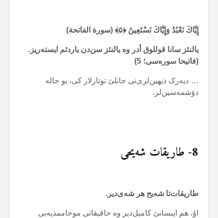
إِيَّاكَ نَعْبُدُ وَإِيَّاكَ نَسْتَعِينُ
﴿۵﴾ (سورة الفاتحة)
یالنئز سانا قوللوق أدر وە یالنئز سن‌دن یاردئم ایستەریز.
(فاتیحا سورەسی؛ 5)
… دیەرک ذیهین‌لری‌نی جانلئ توتارلار کی، بو حالە
دۆشمەسین‌لر.
8- طاریقات شەیحی
طاریقات‌تا شەیح هر شەی‌دیر.
اۇ، هم اینسانئ کامیل‌دیر وە حاقیقاتی موحاممدیەیی