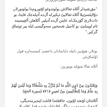
“مۆرشیدلر آللاە تعالانئن بولوندوغو اۇتوروم‌دا بولونورلار،
دۇلایئسئ‌یلا آللاە تعالایئ ذیکیرلە أل‌دە أدیلەجک فایدا، بو
ذات‌لارئ گؤرمک‌لە عاینن أل‌دە أدیلیر. آللاهئن ألچیسینە
تام اویمایئ، بو کامیل شەیحین سەوگیسی ایلە بیر توتماق
گرکیر.”
بونلار، هیچ‌بیر دلیلە دایانمادان باعضئ کیمسەلرە قول
اۇلماق‌تئر.
آللاە تعالا شؤیلە بویورور:
وَيَعْبُدُونَ مِنْ دُونِ اللَّهِ مَا لَمْ يُنَزِّلْ بِهِ سُلْطَانًا وَمَا لَيْسَ لَهُمْ
بِهِ عِلْمٌ وَمَا لِلظَّالِمِينَ مِنْ نَصِيرٍ
﴿۷۱﴾ (سورة الحج)
آللاەتان اؤنجە اۇنون، حاققئندا قانئت ایندیرمەدیگی،
کندی‌لریندە دە بیر بیلگی اۇلمایان شەیە قول اۇلورلار.