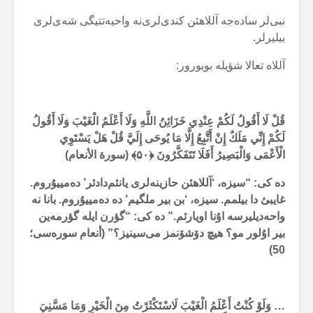
نبی‌لر سادەجە آللاهئن کندی‌لری‌نە واحیەتتیگی شەی‌لری
بیلیرلر.
آللاە تعالا شؤیلە بویورور:
قُلْ لَا أَقُولُ لَكُمْ عِنْدِي خَزَائِنُ اللَّهِ وَلَا أَعْلَمُ الْغَيْبَ وَلَا أَقُولُ
لَكُمْ إِنِّي مَلَكٌ إِنْ أَتَّبِعُ إِلَّا مَا يُوحَى إِلَيَّ قُلْ هَلْ يَسْتَوِي
الْأَعْمَى وَالْبَصِيرُ أَفَلَا تَتَفَكَّرُونَ
﴿۵۰﴾ (سورة الأنعام)
دە کی: “سیزە، ‘آللاهئن حازینەلری یانئم‌دادئر’ دەمییۇروم.
غایبئ دا بیلمم. سیزە، ‘بن بیر ملگیم’ دە دەمییۇروم. بانا نە
واحەدیلیرسە اۇنا اویارئم.” دە کی: “گؤرن ایلە گؤرمەین
بیر اۇلور مو؟ هیچ دۆشۆنمز می‌سینیز؟” (أنعام سورەسی؛
50)
… وَلَوْ كُنْتُ أَعْلَمُ الْغَيْبَ لَاسْتَكْثَرْتُ مِنَ الْخَيْرِ وَمَا مَسَّنِيَ