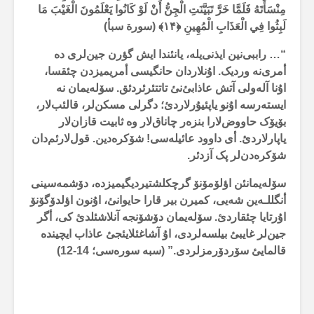
مِنْسَأَتَهُ فَلَمَّا خَرَّ تَبَيَّنَتِ الْجِنُّ أَنْ لَوْ كَانُوا يَعْلَمُونَ الْغَيْبَ مَا
لَبِثُوا فِي الْعَذَابِ الْمُهِينِ ﴿۱۴﴾ (سورة سبأ)
“… راببی‌نین ایذنی‌یلە، یانئندا ایش گؤرن جین‌لری دە
أمری‌نە وردیک. اۇنلاردان حانگیسی أمریمیزدن چئقسا،
اۇنا آلەولی آتش عاذابئ‌نئ تاتتئرئردئق. سۆلەیمان نە
ایستەرسە اۇنو یاپئیۇرلاردئ؛ دگرلی مسکن‌لر، قالئب‌لار،
بۆیۆک حاووض‌لارا بنزەر چاناق‌لار وە ثابیت قازان‌لار
یاپارلاردئ. أی داوود عائیلەسی! شۆکرەدین. قول‌لارئم‌دان
شۆکرەدن‌لر پک آزدئر.
سۆلەیمانئن اؤلۆمۆنۆ گرچکلشتیردیگیمیزدە، دۆشمەسینی
أنگللـەین شەیی، کمیرن بیر قارا حایوانئ، اۇنون اؤلدۆگۆنۆ
اۇرتایا چئقاردئ. سۆلەیمان دۆشۆنجە آنلاشئلدئ کی، أگر
جین‌لر غایبئ بیلسەلردی، اۇ آشاغئلایئجئ عاذاب ایچیندە
قالمایئ سۆردۆرمزلردی.” (سبە سورەسی؛ 14-12)