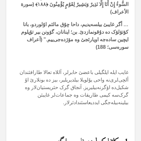
السُّوءُ إِنْ أَنَا إِلَّا نَذِيرٌ وَبَشِيرٌ لِقَوْمٍ يُؤْمِنُونَ
﴿۱۸۸﴾ (سورة
الأعراف)
… أگر غایبئ بیلسەیدیم، داحا چۇق مالئم اۇلوردو، بانا
کؤتۆلۆک دە دۇقونمازدئ. بن؛ اینانان، گۆونن بیر تۇپلوم
ایچین سادەجە اویارئجئ وە مۆژدەجی‌ییم.” (آعراف
سورەسی؛ 188)
غایب ایلە ایلگیلی باعضئ حابرلر، آللاە تعالا طارافئندان
ألچی‌لری‌نە واحی یۇلویلا بیلدیریلیر، بیز دە بونلارئ اۇ
شکیل‌دە اؤگرنەبیلیریز. آنجاق گرک حئریستیان‌لار وە
گرک‌سە کیمی طاریقات وە جماعات‌لر غایبئن
بیلینەبیلەجگی ایددیعاسئندادئرلار.