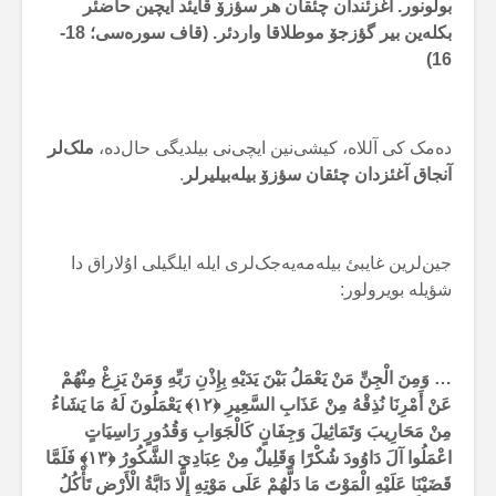
بولونور. آغزئندان چئقان هر سؤزۆ قایئد ایچین حاضئر
بکلەین بیر گؤزجۆ موطلاقا واردئر. (قاف سورەسی؛ 18-
16)
دەمک کی آللاە، کیشی‌نین ایچی‌نی بیلدیگی حال‌دە،
ملک‌لر
آنجاق آغئزدان چئقان سؤزۆ بیلەبیلیرلر
.
جین‌لرین غایبئ بیلەمەیەجک‌لری ایلە ایلگیلی اۇلاراق دا
شؤیلە بویرولور:
… وَمِنَ الْجِنِّ مَنْ يَعْمَلُ بَيْنَ يَدَيْهِ بِإِذْنِ رَبِّهِ وَمَنْ يَزِغْ مِنْهُمْ
عَنْ أَمْرِنَا نُذِقْهُ مِنْ عَذَابِ السَّعِيرِ
﴿۱۲﴾ يَعْمَلُونَ لَهُ مَا يَشَاءُ
مِنْ مَحَارِيبَ وَتَمَاثِيلَ وَجِفَانٍ كَالْجَوَابِ وَقُدُورٍ رَاسِيَاتٍ
اعْمَلُوا آلَ دَاوُودَ شُكْرًا وَقَلِيلٌ مِنْ عِبَادِيَ الشَّكُورُ ﴿۱۳﴾ فَلَمَّا
قَضَيْنَا عَلَيْهِ الْمَوْتَ مَا دَلَّهُمْ عَلَى مَوْتِهِ إِلَّا دَابَّةُ الْأَرْضِ تَأْكُلُ