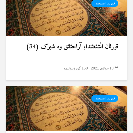
قورئان ائشئغئندا
قورئان ائشئغئندا؛ آراجئلئق وە شیرک (34)
18 جولای 2021
150 گؤرۆنتۆلنمە
قورئان ائشئغئندا