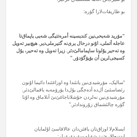
بو طاریقات‌لارا گؤرە:
“مۆرید شەیحی‌نین کندیسینە أمرەتتیگی شەیی یاپماق‌تا
عاجلە أتملی، اۇنو درحال یری‌نە گتیرملی‌دیر. هیچ‌بیر تەویل
وە تەحیر یۇلونا ساپمامالئ‌دئر. زیرا تەویل وە تەحیر، یۇل
کسیجی‌لرین أن بۆیۆگۆدۆر.”
“سالیک، مۆرشیدی‌نین یانئندا وە اوزاغئندا دائیما اۇنون
رئضاسئنئ أل‌دە أدەجگی یۇل‌دا یۆرۆمەیە باقمالئ‌دئر.
مۆرشیدی‌نین نەلردن حۇشلاناجاغئ‌نئ آنلاماق وە اۇنا
گؤرە چالئشماق زۇروندادئر.”
ایسلام‌لا اوزاق‌تان یاقئن‌دان عالاقاسئ اۇلمایان
ایددیعالارئ‌نئ شؤیلە سۆردۆرۆرلر: