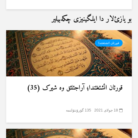
بو یازئ‌لار دا ایلگینیزی چکەبیلیر
قورئان ائشئغئندا
قورئان ائشئغئندا؛ آراجئلئق وە شیرک (35)
18 جولای 2021
135 گؤرۆنتۆلنمە