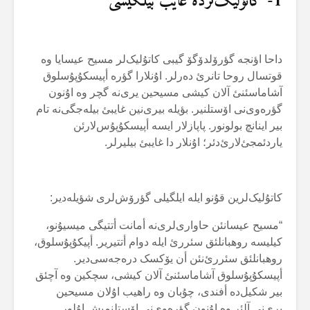
1- کاتۇلیک‌لردە غایب بیلگیسی
داحا اؤنجە گؤرۆلدۆگۆ گیبی کاتۇلیک‌لر مسیح عیسایا وە
قوتسال روحا تانرئ دەرلر. اۇنلارا گؤرە أپیسکۇپۇسلوق
آشاماسئنئ آلان کیشی مسیحین یری‌نە گچر وە اۇنون
گؤرەوی‌نی اۆستلنیر. بؤیلە بیری‌نین غایبئ بیلەجگی‌نە تام
بیر اینانچ بولونور. پاپازلار ایسە أپیسکۇپۇس‌لارئن
یاردئمجئ‌لارئ‌دئر؛ اۇنلار دا غایبئ بیلیرلر.
کاتۇلیک‌لرین قۇنو ایلە ایلگیلی گؤرۆش‌لری شؤیلەدیر:
“مسیح عیسانئن حاواری‌لری‌نە أمانت أتتیگی میسیۇنو،
کیلیسە روهبانلئق سئررئ ایلە دوام أتتیریر. أپیکۇپۇسلوق،
روهبانلئق سئررئ‌نئن أن یۆکسک درەجەسی‌دیر.
أپیسکۇپۇسلوق آشاماسئنئ آلان کیشی، سچکین وە آچئق
بیر شکیل‌دە أفندی، چۇبان وە راهیب اۇلان مسیحین
یری‌نی آلئر وە اۇنون گؤرەوی‌نی اۆستلنمیش اۇلور.