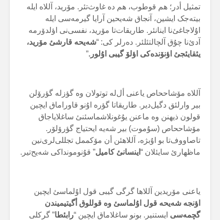
تمثیل أدر؛ هم قوطوب، هم دە غاوث‌تئر. مۆرید، آللاە ایلە
بیتەجک ایشین، آنجاق شەیحین آرایا گیرمەسی ایلە
اۇلاجاغئ‌نا اینانئر. طاریقات‌تا مۆرید، نفسی‌نی اؤلدۆرمە
آدئ‌نا چۇق آلچالتئلئر. دەرلر کی: “
شەیحە قارشئ مۆرید،
یئقایئجئ اؤنۆندەکی اؤلۆ گیبی اۇلور.
”
آللاە مۆشاححاص یاعنی أل‌لە توتولان وە گؤزلە گؤرۆلن
بیر وارلئق دگیل‌دیر. طاریقاتا گؤرە اۇنو قاوراماق ایچین
قولون ذیهنن وە ماعنن یۇغونلاشماسئنئ ساغلایاجاق
مۆشاححاص (سۇموت) بیر شەیە ایحتیاج گؤرۆلۆر.
تاصاووف‌تا بو اۇبژە، آللاهئن أن مۆکممل تجللی‌لری‌نین
ماظهارئ سایئلان “
اینسانئ کامیل
” قۇنومونداکی شەیح‌تیر.
یاعنی مۆریدین آللاها گرگی گیبی قول اۇلماسئ ایچین
اؤنجە شەیحە قول اۇلماسئ وە قوللوق أگیتیمیندن
گچمەسی
ایستنیر. بونو ساغلاماق ایچین “
رابئطا
” گرکلی