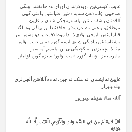
غایب، کیشی‌نین دویولارئندان اوزاق وە حاققئندا بیلگی
صاحیبی اۇلمادئغئ شەیە دەنیر. قئیامتین واقتی گیبی
آللاەتان باشقاسئنئن بیلەمەیەجگی شەی‌لر غایبئ
موطلاق، یاعنی تام غایب‌دئر. حاققئندا بیر بیلگی وە بلگە
قالمامئش تاریحی اۇلای‌لار دا موطلاق غایبا دؤنۆشۆر. بیر
باشقاسئنئن بیلدیگی شەی ایسە گؤرەجەلی غایب اۇلور.
مثەلا ایچینیزدن نە گچتیگی‌نی بن بیلەمم آما سیز
بیلیرسینیز. اۇ، بانا گؤرە غایب اۇلور؛ سیزە گؤرە اۇلماز.
غایبئ نە اینسان، نە ملک، نە جین، نە دە آللاهئن ألچی‌لری
بیلەبیلیرلر.
آللاە تعالا شؤیلە بویورور:
قُلْ لَا يَعْلَمُ مَنْ فِي السَّمَاوَاتِ وَالْأَرْضِ الْغَيْبَ إِلَّا اللَّهُ …
﴿۶۵﴾