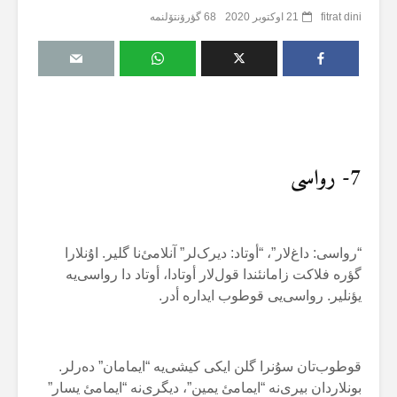
fitrat dini
21 اوکتوبر 2020
68 گؤرۆنتۆلنمە
7- رواسی
“رواسی: داغ‌لار”، “أوتاد: دیرک‌لر” آنلامئ‌نا گلیر. اۇنلارا
گؤرە فلاکت زامانئندا قول‌لار أوتادا، أوتاد دا رواسی‌یە
یؤنلیر. رواسی‌یی قوطوب ایدارە أدر.
قوطوب‌تان سۇنرا گلن ایکی کیشی‌یە “ایمامان” دەرلر.
بونلاردان بیری‌نە “ایمامئ یمین”، دیگری‌نە “ایمامئ یسار”