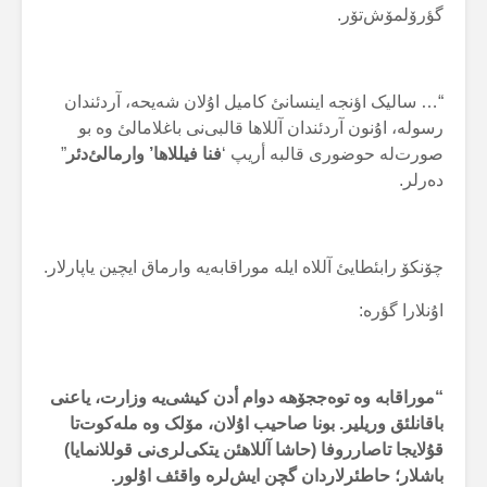
گؤرۆلمۆش‌تۆر.
“… سالیک اؤنجە اینسانئ کامیل اۇلان شەیحە، آردئندان
رسولە، اۇنون آردئندان آللاها قالبی‌نی باغلامالئ وە بو
صورت‌لە حوضوری قالبە أریپ ‘
فنا فیللاها’ وارمالئ‌دئر
”
دەرلر.
چۆنکۆ رابئطایئ آللاە ایلە موراقابەیە وارماق ایچین یاپارلار.
اۇنلارا گؤرە:
“موراقابە وە توەججۆهە دوام أدن کیشی‌یە وزارت، یاعنی
باقانلئق وریلیر. بونا صاحیب اۇلان، مۆلک وە ملەکوت‌تا
قۇلایجا تاصارروفا (حاشا آللاهئن یتکی‌لری‌نی قوللانمایا)
باشلار؛ حاطئرلاردان گچن ایش‌لرە واقئف اۇلور.