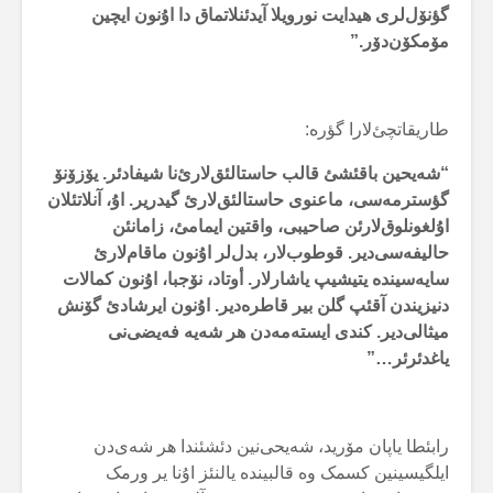
گؤنۆل‌لری هیدایت نورویلا آیدئنلاتماق دا اۇنون ایچین
مۆمکۆن‌دۆر.”
طاریقاتچئ‌لارا گؤرە:
“شەیحین باقئشئ قالب حاستالئق‌لارئ‌نا شیفادئر. یۆزۆنۆ
گؤسترمەسی، ماعنوی حاستالئق‌لارئ گیدریر. اۇ، آنلاتئلان
اۇلغونلوق‌لارئن صاحیبی، واقتین ایمامئ، زامانئن
حالیفەسی‌دیر. قوطوب‌لار، بدل‌لر اۇنون ماقام‌لارئ
سایەسیندە یتیشیپ یاشارلار. أوتاد، نۆجبا، اۇنون کمالات
دنیزیندن آقئپ گلن بیر قاطرەدیر. اۇنون ایرشادئ گۆنش
میثالی‌دیر. کندی ایستەمەدن هر شەیە فەیضی‌نی
یاغدئرئر…”
رابئطا یاپان مۆرید، شەیحی‌نین دئشئندا هر شەی‌دن
ایلگیسینین کسمک وە قالبیندە یالنئز اۇنا یر ورمک