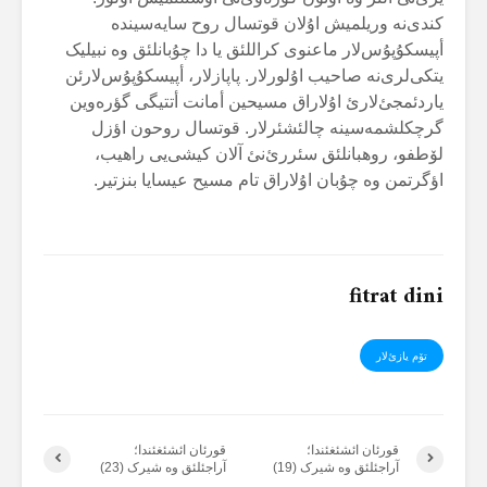
کندی‌نە وریلمیش اۇلان قوتسال روح سایەسیندە
أپیسکۇپۇس‌لار ماعنوی کراللئق یا دا چۇبانلئق وە نبیلیک
یتکی‌لری‌نە صاحیب اۇلورلار. پاپازلار، أپیسکۇپۇس‌لارئن
یاردئمجئ‌لارئ اۇلاراق مسیحین أمانت أتتیگی گؤرەوین
گرچکلشمەسینە چالئشئرلار. قوتسال روحون اؤزل
لۆطفو، روهبانلئق سئررئ‌نئ آلان کیشی‌یی راهیب،
اؤگرتمن وە چۇبان اۇلاراق تام مسیح عیسایا بنزتیر.
fitrat dini
تۆم یازئ‌لار
قورئان ائشئغئندا؛
قورئان ائشئغئندا؛
آراجئلئق وە شیرک (19)
آراجئلئق وە شیرک (23)