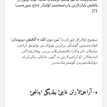
یانلئش یاپان‌لارئن یاردئمجئسئ اۇلماز. (حاج سورەسی؛
71)
سۇنوچ اۇلاراق قورئان‌دا “
من دون اللە = آللاهئن دونوندان
”
ایفادەسینین گچتیگی یرلرین بۆیۆک بیر بؤلۆمۆ، آراجئ
سایئلان تانرئ‌لارا یاقئشتئرئلان یردیر. یوقارئ‌داکی
ایددیعالار، اۇ آراجئ‌لارئن نە گیبی حایالی یتکی‌لرلە
دۇناتئلدئغئ‌نئ گؤسترمک‌تەدیر.
ه- آراجئ‌لارئن غایبئ بیلدیگی اینانجئ