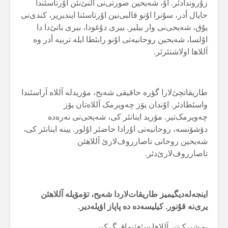
زۇروندادئر. اۇ، شەیحین صورتی‌نی آلنئ‌نئن اۇرتاسئندا
حایال أدر، سۇنرا اۇنو قالبی‌نین اۇرتاسئنا ایندیریر، کندی‌نی
یۇق، شەیحی‌نی وار بیلیر. بیری دۇغودا، بیری باتئ‌دا دا
اۇلسا، شەیحین روحانیەتی اۇنو رابئطا ایلە تربیە أدر وە
آللاها اولاشتئرئر.
طاریقاتچئ‌لارا گؤرە حاقیقی شەیح، مۆریدلە آللاە آراسئندا
واسئطادئر. اۇندان یۆز چەویرمک آللاەتان یۆز
چەویرمک‌تیر. مۆرید اینانئر کی، شەیحی‌نی نەرەدە
دۆشۆنسە، روحانیەتی اۇرادا حاضئر اۇلور. یینە اینانئر کی،
شەیحین روحانی تاصارروف‌لارئ آللاهئن
تاصارروف‌لارئ‌دئر.
اینجەلەدیگیمیز طاریقات‌لاردا شەیح، تۆمۆیلە آللاهئن
یری‌نە قۇنور. کیلیسەدە دە پاپاز اؤیلەدیر.
بو شیرک‌تن آللاها سئغئنماق گرکیر.