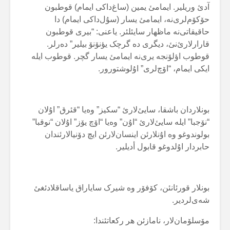
آدئ وریلیر. ایمامئ یمین (ساغ‌داکی ایمام) قوطبون
حۆکۆم‌لری‌نە، ایمامئ یسار (سۇل‌داکی ایمام) دا
حاقیقاتی‌نە ماظهار سایئلئر. یاعنی: “بیری قوطبون
قارارلارئ‌نئ، دیگری دە گرچک یؤنۆنۆ بیلیر” دەرلر.
قوطوب اؤلۆنجە یری‌نە ایمامئ یسار گچر. قوطوب ایلە
ایکی ایمام، “اۆچ‌لری” اۇلوشتورور.
بونلاردان باشقا، سایئ‌لارئ “سکیز” وەیا “قئرق” اۇلان
“نۆجبا” ایلە سایئ‌لارئ “اۇن” وەیا “اۆچ یۆز” اۇلان “نوقبا”
بولوندوغو وە اۇنلارئن اینسان‌لارئن ایچ دۆنیالارئندان
حابردار اۇلدوغو قابول أدیلیر.
بونلار قورئانئن، کۆفۆر وە شیرک سایاراق یاساقلادئغئ
شەی‌لردیر.
مۆسلۆمان‌لار، نامازئن هر رکعاتئندا: