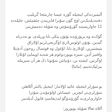
ألیمیزدەکی اینجیلە گؤرە عیسا چارمئحا گریلیپ
دفنەدیلدیک‌تن اۆچ گۆن سۇنرا قابریندن چئقمئش، جلیلەدە
11 حاواریسینە گؤرۆنمۆش وە شؤیلە دەمیش‌تیر:
گؤک‌تە وە یریۆزۆندە بۆتۆن یتکی بانا وریلدی. بو نەدن‌لە
گیدین، بۆتۆن اولوس‌لارئ اؤگرنجی‌لریم اۇلاراق
یتیشتیرین. اۇنلارئ بابا، اۇغول وە قوتسال روحون آدئ‌یلا
وافتیز أدین. سیزە بویوردوغوم هر شەیە اویمایئ اۇنلارا
اؤگرتین. ایشتە بن، دۆنیانئن سۇنونا دک هر آن سیزینلە
بیرلیک‌تەییم. (ماتتا)
بو سؤزلر اینجیلە عائید اۇلاماز؛ اینجیل یالنئز آللاهئن
سؤزلری‌نی ایچریر. عیسانئن اؤلۆمۆندن سۇنرا
حاواری‌لری‌نە گؤرۆندۆگۆ ایددیعاسئ قابول أدیلەمز.
آللاە تعالا شؤیلە بویورور: