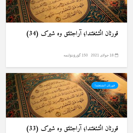
قورئان ائشئغئندا؛ آراجئلئق وە شیرک (34)
18 جولای 2021
150 گؤرۆنتۆلنمە
قورئان ائشئغئندا
قورئان ائشئغئندا؛ آراجئلئق وە شیرک (33)