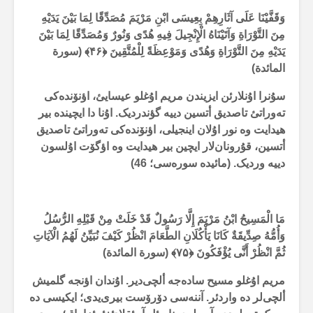
وَقَفَّيْنَا عَلَى آثَارِهِمْ بِعِيسَى ابْنِ مَرْيَمَ مُصَدِّقًا لِمَا بَيْنَ يَدَيْهِ
مِنَ التَّوْرَاةِ وَآتَيْنَاهُ الْإِنْجِيلَ فِيهِ هُدًى وَنُورٌ وَمُصَدِّقًا لِمَا بَيْنَ
يَدَيْهِ مِنَ التَّوْرَاةِ وَهُدًى وَمَوْعِظَةً لِلْمُتَّقِينَ ﴿
۴۶
﴾ (سورة
المائدة)
سۇنرا اۇنلارئن ایزیندن مریم اۇغلو عیسایئ، اؤنۆندەکی
تەوراتئ تاصدیق أتسین دییە گؤندردیک. اۇنا دا ایچیندە بیر
هیدایت وە نور اۇلان اینجیلی، اؤنۆندەکی تەوراتئ تاصدیق
أتسین، قۇرونان‌لار ایچین بیر هیدایت وە اؤگۆت اۇلسون
دییە وردیک. (مائیدە سورەسی؛ 46)
مَا الْمَسِيحُ ابْنُ مَرْيَمَ إِلَّا رَسُولٌ قَدْ خَلَتْ مِنْ قَبْلِهِ الرُّسُلُ
وَأُمُّهُ صِدِّيقَةٌ كَانَا يَأْكُلَانِ الطَّعَامَ انْظُرْ كَيْفَ نُبَيِّنُ لَهُمُ الْآيَاتِ
ثُمَّ انْظُرْ أَنَّى يُؤْفَكُونَ ﴿
۷۵
﴾ (سورة المائدة)
مریم اۇغلو مسیح سادەجە ألچی‌دیر. اۇندان اؤنجە گلمیش
ألچی‌لر دە واردئر. آننەسی دۆرۆست بیری‌یدی؛ ایکیسی دە