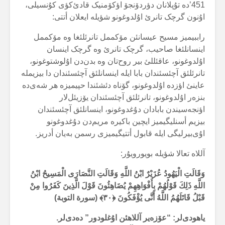
451’دە تۇپلانان دؤردۆنجۆ اؤکۆمنیک قادئ‌کؤی کۇنسیلی،
اۇنون گرچک تانرئ اۇلدوغونو شؤیلە ایعلان أتتی:
راببیمیز مسیح عیسانئن مۆکممل تانرئلئغا وە مۆکممل
اینسانلئغا صاحیب، گرچک تانرئ وە گرچک اینسان
اۇلدوغونو، عاقئللئ بیر روح‌تان وە بدن‌دن اۇلوشتوغونو،
تانرئلئق آچئسئندان بابا ایلە اینسانلئق آچئسئندان دا بیزیملە
عاینئ اؤزدە اۇلدوغونو، گۆناە دئشئندا حپیمیزە هر شەی‌دە
بنزەر اۇلدوغونو، تانرئلئق آچئسئندان یۆزیئل‌لار
اؤنجەسیندن بابادان دۇغدوغونو، اینسانلئق آچئسئندان
بیزیم أسنلیگیمیز ایچین باکیرە مریم‌دن دۇغدوغونو
اۇی‌بیرلیگی ایلە قابول أتتیگیمیزی رسمن بەیان أدریز.
آللاە تعالا شؤیلە بویورویۇر:
وَقَالَتِ الْيَهُودُ عُزَيْرٌ ابْنُ اللَّهِ وَقَالَتِ النَّصَارَى الْمَسِيحُ ابْنُ
اللَّهِ ذَلِكَ قَوْلُهُمْ بِأَفْوَاهِهِمْ يُضَاهِئُونَ قَوْلَ الَّذِينَ كَفَرُوا مِنْ
قَبْلُ قَاتَلَهُمُ اللَّهُ أَنَّى يُؤْفَكُونَ ﴿
۳۰
﴾
(سورة التوبة)
یاهودی‌لر: “عۆزەیر آللاهئن اۇغلودور” دەدی‌لر.