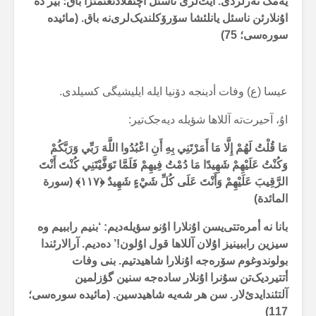
یەمک تەرلردی. آیت‌لری ناسئل آچئقلادئغئمئزا باق؛ بیر دە
اۇنلارئن ناسئل یانلئشا سۆرۆکلندیک‌لری‌نە باق. (مائیدە
سورەسی؛ 75)
عیسا (ع) وفات أدینجە دۆنیا ایلە ایلیشیگی کسیلدی.
اۇ، آحیرت‌تە آللاها شؤیلە دیەجک‌تیر:
مَا قُلْتُ لَهُمْ إِلَّا مَا أَمَرْتَنِي بِهِ أَنِ اعْبُدُوا اللَّهَ رَبِّي وَرَبَّكُمْ
وَكُنْتُ عَلَيْهِمْ شَهِيدًا مَا دُمْتُ فِيهِمْ فَلَمَّا تَوَفَّيْتَنِي كُنْتَ أَنْتَ
الرَّقِيبَ عَلَيْهِمْ وَأَنْتَ عَلَى كُلِّ شَيْءٍ شَهِيدٌ ﴿
۱۱۷
﴾ (سورة
المائدة)
بانا نە أمرەتتی‌یسن اۇنلارا اۇنو سؤیلەدیم: ‘بنیم راببیم وە
سیزین راببینیز اۇلان آللاها قول اۇلون!’ دەدیم. آرالارئندا
بولوندوغوم سۆرەجە اۇنلارا شاهیدتیم. بنی وفات
أتتیردیک‌تن سۇنرا اۇنلار سادەجە سنین گؤزلمین
آلتئندایدئ‌لار. سن هر شەیە شاهیدسین. (مائیدە سورەسی؛
117)