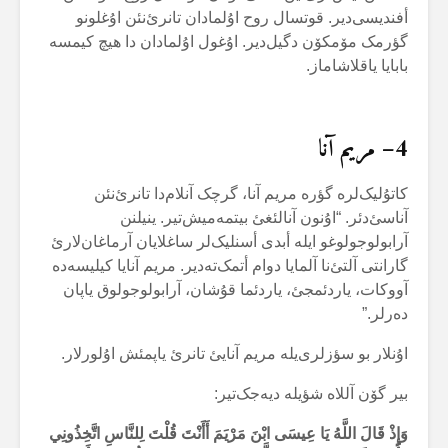
أفندیسی‌دیر. قوتسال روح اۇلمادان تانرئ‌نئن اۇغلونو
گؤرمک مۆمکۆن دگیل‌دیر. اۇغول اۇلمادان دا هیچ کیمسە
بابایا یاقلاشاماز.
4
– مریم آنا
کاتۇلیک‌لرە گؤرە مریم آنا، گرچک آنلام‌دا تانرئ‌نئن
آناسئ‌دئر. “اۇنون آنالئغئ بیتمەمیش‌تیر. ینیلنن
آرابولوجولوغو ایلە أبدی أسنلیک‌لر ساغلایان آرماغان‌لارئ
گارانتی آلتئ‌نا آلمایا دوام أتمک‌تەدیر. مریم آنایا کیلیسەدە
آووکات، یاردئمجئ، یاردئما قۇشان، آرابولوجولوق یاپان
دەرلر.”
اۇنلار بو سؤزلری‌یلە مریم آنایئ تانرئ یاپمئش اۇلورلار.
بیر گۆن آللاە شؤیلە دیەجک‌تیر:
وَإِذْ قَالَ اللَّهُ يَا عِيسَى ابْنَ مَرْيَمَ أَأَنْتَ قُلْتَ لِلنَّاسِ اتَّخِذُونِي