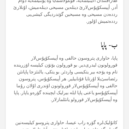
طارافئندان أگیتیلمەیە، قوتلولاشمایا وە یؤنتیلمەیە دوام
أدر. أپیسکۇپۇس‌لارئ دینلەین مسیحی دینلەمیش، اۇنلارئ
رددەدن مسیحی وە مسیحین گؤندردیگی کیشی‌یی
رددەتمیش اۇلور.
ب- پاپا
پاپا، حاواری پتروسون حالفی وە أپیسکۇپۇس‌لار
قورولونون لیدری‌دیر. بو قورولون بۆتۆن کیلیسە اۆزریندە
تام وە یۆجە بیر یتکیسی واردئر. بو یتکی، یالنئزجا پاپانئن
رئضاسئ‌یلا اۇرتایا قۇنابیلیر. هر أپیسکۇپۇس، پتروسون
حالفی وە أپیسکۇپۇس‌لار قورولونون اؤندری اۇلان رۇما
أپیسکۇپۇسو یاعنی پاپا ایلە بیرلیک ایچیندە گؤرەو یاپار. پاپا
وە أپیسکۇپۇس‌لار قورولو یانئلمازلار.
کاتۇلیک‌لرە گؤرە راب عیسا، حاواری پتروسو کیلیسەنین