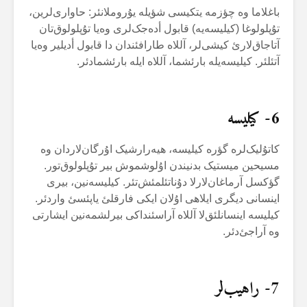
باغلاما وە چؤزمە یتکیسی شؤیلە یۇروملانئر: حاواری‌لرین،
تۇپلولوغا (کیلیسەیە) قابول أدەجک‌لری وەیا تۇپلولوق‌تان
آتاجاق‌لارئ کیشی‌لر، آللاە طارافئندان دا قابول أدیلیر وەیا
آتئلئر. کیلیسەیلە بارئشما، آللاە ایلە بارئشمادئر.
6- کیلیسە
کاتۇلیک‌لرە گؤرە کیلیسە، هیەرارشیک اۇرگان‌لاردان وە
مسیحین میستیک بدنیندن اۇلوشموش بیر تۇپلولوق‌تور.
گؤکسل آرماغان‌لارلا دۇناتئلمئش‌تئر. کیلیسەنین، بیری
اینسانی دیگری ایلاهی اۇلان ایکی فارقلئ یاپئسئ واردئر.
کیلیسە اینسانلئق‌لا آللاە آراسئنداکی بیرلشمەنین ایشارتی
وە آراجئ‌دئر.
7- راهیب‌لر