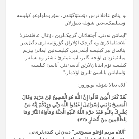
بو اینانچ عاقلا ترس دۆشتۆگۆندن، سۇروملولوغو کیلیسە
اۆستلنمک‌تەدیر. شؤیلە دییۇرلار:
“ایمانئن نەدنی، آچئقلانان گرچک‌لرین دۇغال عاقلئمئزلا
آنلاشئلمالارئ وە گرچک اۇلاراق گؤرۆلمەلری دگیل‌دیر.
اینانماق بیر کیلیسە أیلمی‌دیر. کیلیسەنین ایمانئ بیزیم
ایمانئمئزدان اؤنجە گلیر، ایمانئمئزئ تاشئر وە بسلەر.
کیلیسە تۆم اینانان‌لارئن آناسئ‌دئر. آناسئ کیلیسە
اۇلمایانئن باباسئ تانرئ اۇلاماز.”
آللاە تعالا شؤیلە بویورور:
لَقَدْ كَفَرَ الَّذِينَ قَالُوا إِنَّ اللَّهَ هُوَ الْمَسِيحُ ابْنُ مَرْيَمَ وَقَالَ
الْمَسِيحُ يَا بَنِي إِسْرَائِيلَ اعْبُدُوا اللَّهَ رَبِّي وَرَبَّكُمْ إِنَّهُ مَنْ
يُشْرِكْ بِاللَّهِ فَقَدْ حَرَّمَ اللَّهُ عَلَيْهِ الْجَنَّةَ وَمَأْوَاهُ النَّارُ وَمَا
لِلظَّالِمِينَ مِنْ أَنْصَارٍ ﴿
۷۲
﴾
“آللاە مریم اۇغلو مسیح‌تیر” دیەن‌لر، کندی‌لری‌نی