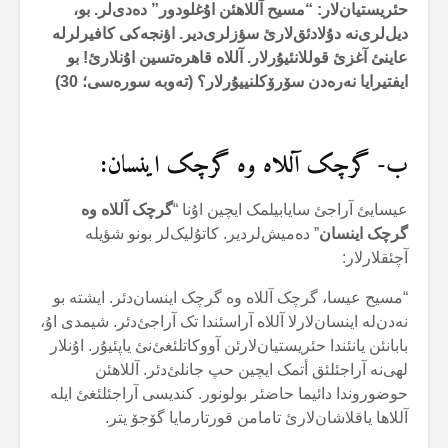
حئریستیان‌لار: “مسیح آللاهئن اۇغلودور” دەدی‌لر. بو،
دیل‌لری‌نە دۇلادئق‌لارئ سؤزلری‌دیر. اؤنجەکی کافیرلرلە
عاینئ آغزئ قوللانئیۇرلار. آللاە قاهرەتسین اۇنلارئ! بو
ایفتیرایا نەرەدن سۆرۆکلنییۇرلار؟ (تەوبە سورەسی؛ 30)
ب- گرچک آللاە وە گرچک اینسان:
عیسایئ آراجئ سایابیلمک ایچین اۇنا “
گرچک آللاە وە
گرچک اینسان
” دەمیش‌لردیر. کاتۇلیک‌لر بونو شؤیلە
آچئقلارلار:
“مسیح عیسا، گرچک آللاە وە گرچک اینسان‌دئر. ایشتە بو
نەدن‌لە اینسان‌لارلا آللاە آراسئندا تک آراجئ‌دئر. شیمدی اۇ،
بابانئن یانئندا حئریستیان‌لارئن آووکاتلئغئ‌نئ یاپئیۇر. اۇنلار
لهی‌نە آراجئلئق أتمک ایچین حپ جانلئ‌دئر. آللاهئن
حوضوروندا دائیما حاضئر بولونور. کندیسی آراجئلئغئ ایلە
آللاها یاقلاشان‌لارئ تامامن قورتارمایا گۆجۆ یتر.