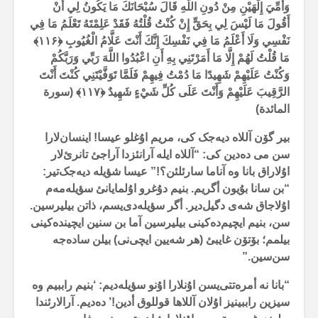
وَأُمِّيَ إِلَهَيْنِ مِنْ دُونِ اللَّهِ قَالَ سُبْحَانَكَ مَا يَكُونُ لِي أَنْ
أَقُولَ مَا لَيْسَ لِي بِحَقٍّ إِنْ كُنْتُ قُلْتُهُ فَقَدْ عَلِمْتَهُ تَعْلَمُ مَا فِي
نَفْسِي وَلَا أَعْلَمُ مَا فِي نَفْسِكَ إِنَّكَ أَنْتَ عَلَّامُ الْغُيُوبِ ﴿
۱۱۶
﴾
مَا قُلْتُ لَهُمْ إِلَّا مَا أَمَرْتَنِي بِهِ أَنِ اعْبُدُوا اللَّهَ رَبِّي وَرَبَّكُمْ
وَكُنْتُ عَلَيْهِمْ شَهِيدًا مَا دُمْتُ فِيهِمْ فَلَمَّا تَوَفَّيْتَنِي كُنْتَ أَنْتَ
الرَّقِيبَ عَلَيْهِمْ وَأَنْتَ عَلَى كُلِّ شَيْءٍ شَهِيدٌ ﴿
۱۱۷
﴾ (سورة
المائدة)
بیر گۆن آللاە دیەجک کی، مریم اۇغلو عیسا! اینسان‌لارا
سن می دەدین کی: “آللاە ایلە آرانئزدا آراجئ تانرئ‌لار
اۇلاراق بانا وە آناما سارئلئن؟!” عیسا شؤیلە دیەجک‌تیر:
“بن سانا بۇیون أگریم. بنیم دۇغرو اۇلمایانئ سؤیلەمەم
اۇلاجاق شەی دگیل‌دیر. أگر سؤیلەدی‌یسم، ذاتن بیلیرسین.
سن، بنیم ایچیم‌دەکینی بیلیرسین آما بن سنین ایچیندەکینی
بیلمم؛ بۆتۆن غایبئ (هر شەیین ایچی‌نی) بیلن سادەجە
سن‌سین.”
“بانا نە أمرەتتی‌یسن اۇنلارا اۇنو سؤیلەدیم: ‘بنیم راببیم وە
سیزین راببینیز اۇلان آللاها قوللوق أدین!’ دەدیم. آرالارئندا