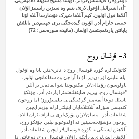
دۇغرولارا قاپاتمئش‌لاردئر. اۇیسا مسیح شؤیلە دەمیش‌تی:
“أی ایسرائیل اۇغول‌لارئ، بنیم وە سیزین راببینیز اۇلان
آللاها قول اۇلون. کیم آللاها شیرک قۇشارسا آللاە اۇنا
جننتی حارام أدر. اۇنون گیدەجگی یری جهننم‌دیر. یانلئش
یاپانئن یاردئمجئسئ اۇلماز. (مائیدە سورەسی؛ 72)
3
– قوتسال روح
کاتۇلیک‌لرە گؤرە قوتسال روح دا تانرئ‌دئر. بابا وە اۇغول
ایلە عاینئ اؤزدن‌دیر. اۇ دا آراجئ وە شفاعاتچی اۇلور.
پاولوسون رۇمالئ‌لارا مکتوبوندا شو ایفادەلر یر آلئر:
“قوتسال روح، بیزیم ضایئفلئغئمئزا یاردئم أدر، چۆنکۆ
ناسئل دوعا أتمەمیز گرکتیگی‌نی بیلمییۇروز؛ آما روحون
کندیسی سؤزلە آنلاتئلامایان اینیلتی‌لرلە بیزیم ایچین
شفاعات أدر. اینسان‌لارئن یۆرک‌لری‌نی آراشتئران آللاە،
روحون دۆشۆنجەسینین نە اۇلدوغونو بیلیر. چۆنکۆ روح،
آللاهئن ایستگی‌نە گؤرە قوتسال‌لار ایچین شفاعات أدر.
آللاهئن ایش‌لری‌نین أتکنی اۇلان قوتسال روح، دوعانئن دا