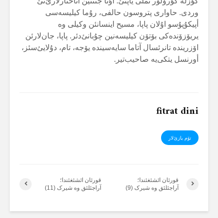
گؤزلە گؤرۆلۆر تملی یاپتئ. اۇنا جننتین آناحتارلارئ‌نئ
وردی. حاواری پتروسون حالفی، رۇما کیلیسەسی
أپیکۇپۇسو اۇلان پاپا، مسیح اینسانئن وکیلی وە
یریۆزۆندەکی بۆتۆن کیلیسەنین چۇبانئ‌دئر. پاپا، جان‌لارئن
اۆزریندە تانرئسال آتاما سایەسیندە یۆجە، تام، دۇلایئ‌سئز،
أورنسل یتکی‌یە صاحیب‌تیر.
fitrat dini
تۆم یازئ‌لار
قورئان ائشئغئندا؛
قورئان ائشئغئندا؛
آراجئلئق وە شیرک (9)
آراجئلئق وە شیرک (11)