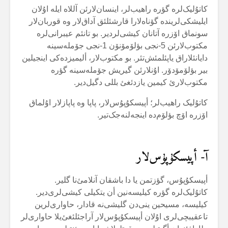
کاتۇلیک‌لرە گؤرە راهیب‌لر، اینسان‌لارئن آللاە ایلە اۇلان
ایلیشکی‌لریندە گۆناەلارا قارشئلئق آداق‌لار وە قوربان‌لار
سونماق اۆزرە آتانان کیشی‌لردیر. بو تانئم عیبرانی‌لرە
مکتوب‌لارئن 5-نجی بؤلۆمۆنۆن 1-نجی جۆملەسینە
دایانئلاراق یاپئلمئش‌تئر. بو مکتوب‌لار، ألیمیزدەکی اینجیلین
بیر بؤلۆمۆدۆر. اۇنلارئن گیریش جۆملەسینە گؤرە
مکتوب‌لارئ کیمین یازدئغئ بللی دگیل‌دیر.
کاتۇلیک راهیب‌لر؛ أپیسکۇپۇس‌لار، پاپا وە پاپازلار اۇلماق
اۆزرە اۆچ بؤلۆم‌دە اینجەلنەجک‌تیر.
آ- أپیسکۇپۇس‌لار
أپیسکۇپۇس، گؤزتمن یا دا باشقان آنلامئ‌نا گلیر.
کاتۇلیک‌لرە گؤرە کیلیسەنین أن یتکیلی کیشی‌لری‌دیر.
کیلیسە، مسیحین ینی‌دن گلیشی‌نە قادار، حاواری‌لرین
تاعقیبچی‌لری اۇلان أپیسکۇپۇس‌لار آراجئلئغئ‌یلا حاواری‌لر