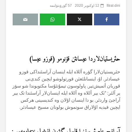
fitrat dini
12 اوکتوبر 2020
57 گؤرۆنتۆلنمە
حئریستیان‌لاردا عیسانئن قۇنومو (قوزو عیسا)
حئریستیان‌لارا گؤرە آللاە ایلە اینسان آراسئنداکی قوزو
عیسادئر. اۇ، اینسانلئغئن قورتولوشو ایچین کندی‌نی
قوربان أتمیش‌تیر. پاولوسون تیمۇتئۇسا مکتوبوندا شو سؤز
یر آلئر: “تک بیر آللاە وە آللاە ایلە اینسان‌لار آراسئندا تک بیر
آراجئ واردئر. بو دا اینسان اۇلان وە کندیسینی هرکس
ایچین فیدیە اۇلاراق سونموش بولونان مسیح عیسادئر.
آ- اۆچ عاصئر سۇنرا قابول گؤرن اۇغول نیتەلەمەسی: