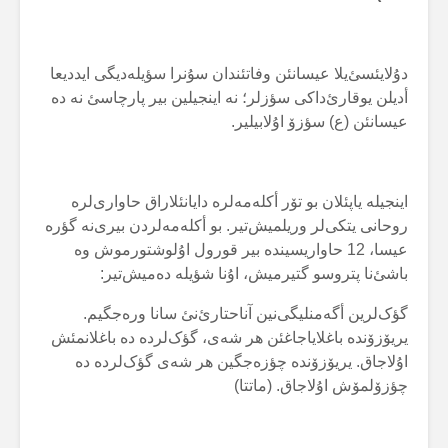
دۇلایئسئ‌یلا عیسانئن وفاتئندان سۇنرا سؤیلەدیگی ایددیعا
أدیلن یوقارئ‌داکی سؤزلر؛ نە اینجیلین بیر پارچاسئ نە دە
عیسانئن (ع) سؤزۆ اۇلابیلیر.
اینجیلە یاپئلان بو تۆر أکلەمەلرە دایانئلاراق حاواری‌لرە
روحانی یتکی‌لر وریلمیش‌تیر. بو أکلەمەلردن بیری‌نە گؤرە
عیسا، 12 حاواریسیندە بیر قورول اۇلوشتورموش وە
باشئ‌نا پتروسو گتیرمیش، اۇنا شؤیلە دەمیش‌تیر:
گؤک‌لرین أگەمنلیگی‌نین آناحتارئ‌نئ سانا ورەجگیم.
یریۆزۆندە باغلایاجاغئن هر شەی، گؤک‌لردە دە باغلانمئش
اۇلاجاق. یریۆزۆندە چؤزەجگین هر شەی گؤک‌لردە دە
چؤزۆلمۆش اۇلاجاق. (ماتتا)