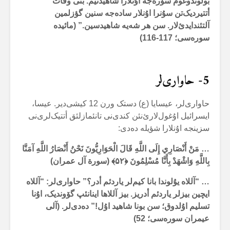
بولوندوغوم سۆرەجە اۇنلارا شاهیدتیم. بنی وفات
أتتیردیک‌تن سۇنرا اۇنلار سادەجە سنین گؤزلمین
آلتئندایدئ‌لار. سن هر شەیە شاهیدسین.” (مائیدە
سورەسی؛ 117-116)
5-
حاواری‌لر
حاواری‌لر، عیسایا (ع) دستک ورن 12 کیشی‌دیر. عیسا،
ایسرائیل اۇغول‌لارئ‌نئن کندی‌نی تانئمازلئق أتتیک‌لری‌نی
سزینجە اۇنلارا شؤیلە دەدی:
… مَنْ أَنْصَارِي إِلَى اللَّهِ قَالَ الْحَوَارِيُّونَ نَحْنُ أَنْصَارُ اللَّهِ آمَنَّا
بِاللَّهِ وَاشْهَدْ بِأَنَّا مُسْلِمُونَ ﴿
۵۲
﴾
(سورة آل عمران)
… “آللاە یۇلوندا بانا کیم‌لر یاردئم أدر؟” حاواری‌لر: “آللاە
ایچین بیزلر یاردئم أدریز. بیز آللاها اینانئپ گۆوندیک، اۇنا
تسلیم اۇلدوق؛ سن بونا شاهید اۇل!” دەدی‌لر. (آلی
عیمران سورەسی؛ 52)