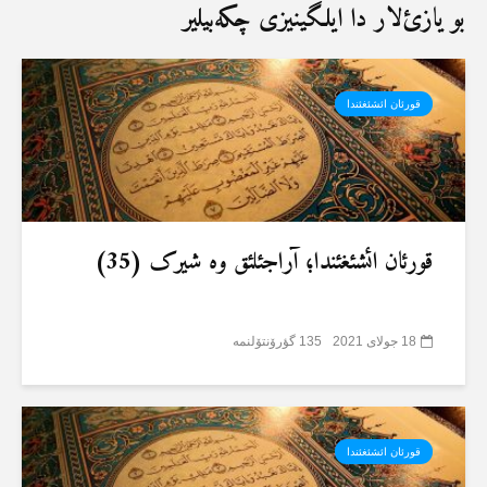
بو یازئ‌لار دا ایلگینیزی چکەبیلیر
قورئان ائشئغئندا
قورئان ائشئغئندا؛ آراجئلئق وە شیرک (35)
18 جولای 2021
135 گؤرۆنتۆلنمە
قورئان ائشئغئندا