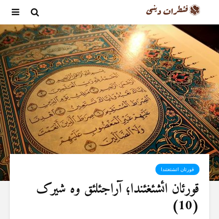
قورئان ائشئغئندا
قورئان ائشئغئندا؛ آراجئلئق وە شیرک
(10)