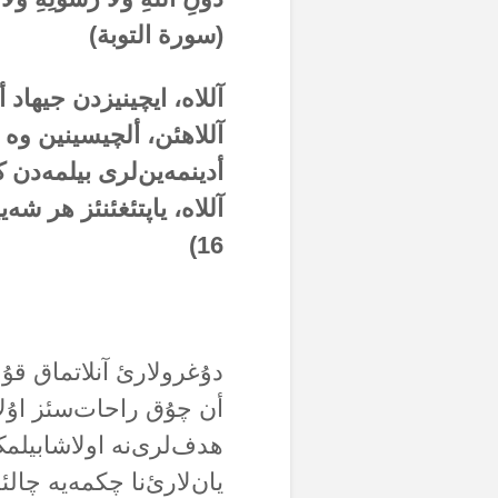
(سورة التوبة)
آللاە، ایچینیزدن جیهاد 
آللاهئن، ألچیسینین وە
أدینمەین‌لری بیلمەدن ک
آللاە، یاپتئغئنئز هر ش
16)
دۇغرولارئ آنلاتماق قۇل
أن چۇق راحات‌سئز اۇلان
هدف‌لری‌نە اولاشابیلمک 
یان‌لارئ‌نا چکمەیە چالئ