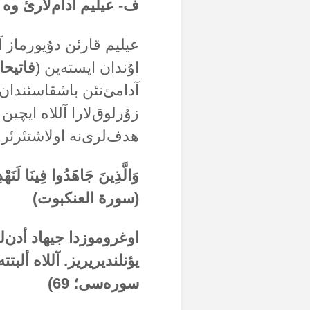
ف- عیلیم آدام‌لارئ وە د
عیلیم قارئن دۇیورماز آما
اۇندان ایستەین (
فاتیحا
آدامئ‌نئن باشقاسئندان 
زۇرلوق‌لارا آللاە ایچی
هدف‌لری‌نە اولاشتئرئر.
وَالَّذِينَ جَاهَدُوا فِينَا لَنَهْدِ
(سورة العنکبوت)
اوغروموزدا جیهاد أدن‌لری
یؤنلندیریریز. آللاە ألبت
سورەسی؛ 69)