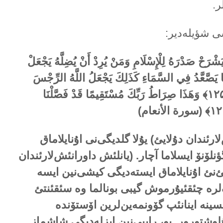
ر.
سی شؤیلەدیر:
 يَشْرَحْ صَدْرَهُ لِلْإِسْلَامِ وَمَنْ يُرِدْ أَنْ يُضِلَّهُ يَجْعَلْ
َا يَصَّعَّدُ فِي السَّمَاءِ كَذَلِكَ يَجْعَلُ اللَّهُ الرِّجْسَ
﴿۱۲۵﴾ وَهَذَا صِرَاطُ رَبِّكَ مُسْتَقِيمًا قَدْ فَصَّلْنَا
لارئندان دۇلایئ) یۇلا گلدیگی‌نی اۇنایلاماق
لۆنۆ ایسلاما آچار. (یانلئش داورانئش‌لارئندان
ئ‌نئ اۇنایلاماق ایستەدیگی کیشی‌نین ایسە
رە چئقئیۇرموش گیبی بونالما وە سئقئنتئ
یسینە اینانئپ گۆونمەین‌لرین اۆستۆندە
لوشتورور. بو، راببی‌نین ایزلەدیگی شاشماز