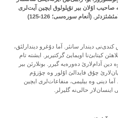
ە صاحیب اۇلان بیر تۇپلولوق ایچین آیت‌لری
ئشئزدئر. (أنعام سورەسی؛ 126-125)
ندی‌نی دیندار سانئر. آما دۇغرو دیندارلئق،
اهئن کیتابئ‌نا اویمایئ گرکتیریر. ایشتە تام
وە دین آدام‌لارئ دەورەیە گیرر. بونلارئن بیر
ان‌لارئ چۇق فایدالئ اۇلور وە چؤزۆم
 آما دینی وە بیلیمی، منفاعات‌لری ایچین
ی اینسان‌لار حالی‌نە گلیرلر.