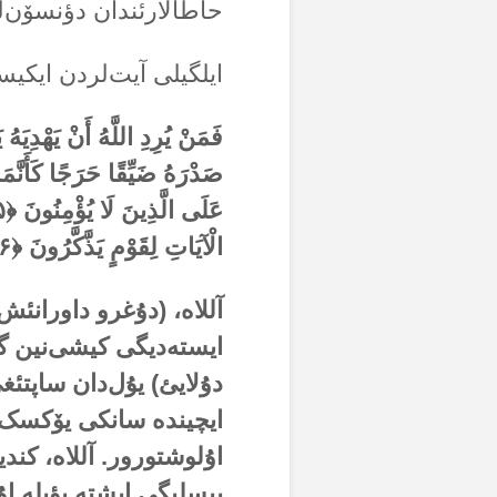
حاطالارئندان دؤنسۆن‌ل
ایلگیلی آیت‌لردن ایکی
فَمَنْ يُرِدِ اللَّهُ أَنْ يَهْدِيَهُ
صَدْرَهُ ضَيِّقًا حَرَجًا كَأَنَّم
عَلَى الَّذِينَ لَا يُؤْمِنُونَ
الْآيَاتِ لِقَوْمٍ يَذَّكَّرُونَ ﴿۱۲۶﴾ (سورة الأنعام)
آللاە، (دۇغرو داورانئش‌
ایستەدیگی کیشی‌نین گؤن
دۇلایئ) یۇل‌دان ساپتئغ
ایچیندە سانکی یۆکسک‌ل
اۇلوشتورور. آللاە، کند
پیسلیگی ایشتە بؤیلە اۇ