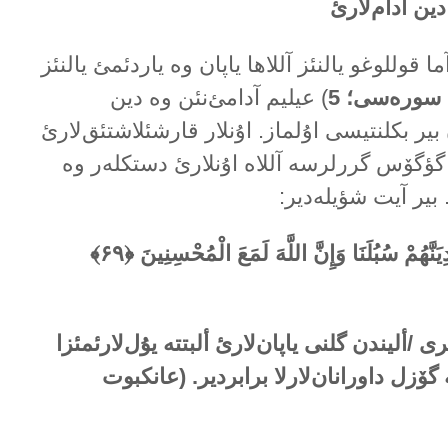
ین آدام‌لارئ
 قوللوغو یالنئز آللاها یاپان وە یاردئمئ یالنئز
 سورەسی؛ 5
) عیلیم آدامئ‌نئن وە دین
بیر بکلنتیسی اۇلماز. اۇنلار قارشئلاشتئق‌لارئ
ن گؤگۆس گررلرسە آللاە اۇنلارئ دستکلەر وە
 بیر آیت شؤیلەدیر:
يَنَّهُمْ سُبُلَنَا وَإِنَّ اللَّهَ لَمَعَ الْمُحْسِنِينَ
﴿۶۹﴾
 /ألیندن گلنی یاپان‌لارئ ألبتتە یۇل‌لارئمئزا
تە گۆزل داورانان‌لارلا برابردیر. (عانکبوت