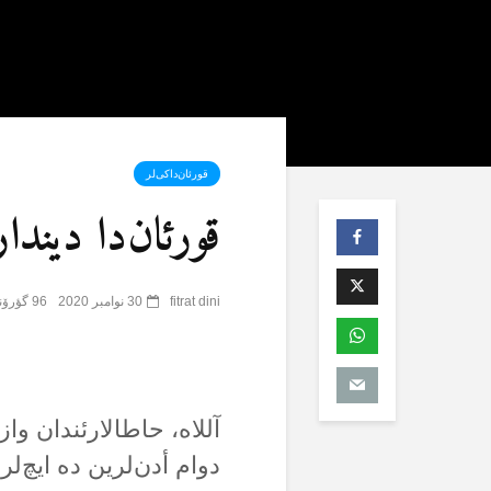
قورئان‌داکی‌لر
قورئان‌دا دیندارل
fitrat dini
30 نوامبر 2020
96 گؤرۆنتۆلنمە
آللاە، حاطالارئندان وا
دوام أدن‌لرین دە ایچ‌لر