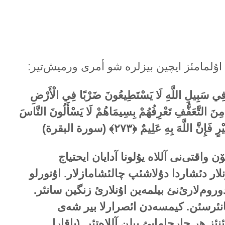
تک اۇلمامئز ایچین بیزلرە شو أمری ورمیش‌تیر:
ا فِي سَبِيلِ اللَّهِ لَا يَسْتَطِيعُونَ ضَرْبًا فِي الْأَرْضِ
 مِنَ التَّعَفُّفِ تَعْرِفُهُمْ بِسِيمَاهُمْ لَا يَسْأَلُونَ النَّاسَ
رٍ فَإِنَّ اللَّهَ بِهِ عَلِيمٌ
﴿۲۷۳﴾ (سورة البقرة)
ن واقتی‌نی آللاە یۇلونا آدایان ایحتیاج
نلار دئشاردا دۇلاشئپ چالئشامازلار. اۇنورلو
وروم‌لارئ‌نئ بیلمەین اۇنلارئ زنگین سانئر.
تانئرسئن. کیمسەدن ائصرارلا بیر شەی
نئز هر حارجامایئ بیلن آللاەتئر. (باقارا