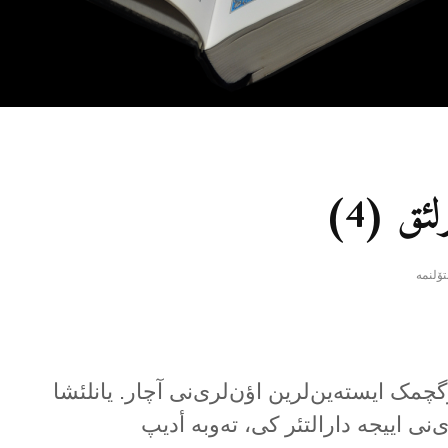
ئق (4)
زگچمک ایستەین‌لرین اؤن‌لری‌نی آچار. یانلئشا
ی‌نی اییجە دارالتئر کی، تەوبە أدیپ