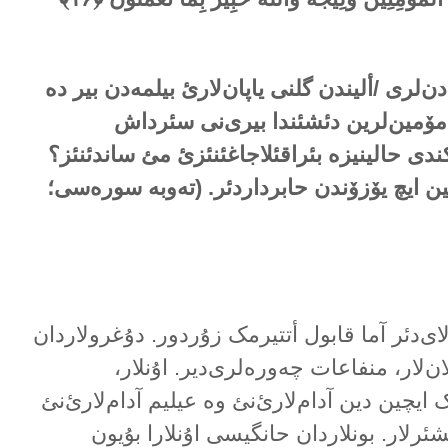
أدن‌لری /ألیندن گلنی یاپان‌لارئ بیلمەدن بیر دە
 مۆمین‌لرین دئشئندا بیری‌نی سئرداش
ندی حالینیزە بئراقئلاجاغئنئزئ مئ ساندئنئز؟
ەیین ایچ یۆزۆندن حابرداردئر. (تەوبە سورەسی؛
ای‌دئر آما قابول أتتیرمک زۇردور. دۇغرولاردان
‌لار، منفاعات چەورەلری‌دیر. اۇنلار،
ایچین دین آدام‌لارئ‌نئ وە عیلیم آدام‌لارئ‌نئ
شئرلار. بونلاردان حانگیسی اۇنلارا بۇیون