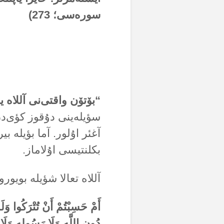
سورەسی؛ 273)
“بۆتۆن واقتی‌نی آللاە ی
سؤیلەینی دۇقوز کؤی‌دن
آغئر اۇلور. آما بؤیلە بی
بکلنتیسی اۇلاماز.
آللاە تعالا شؤیلە بویورو
أَمْ حَسِبْتُمْ أَنْ تُتْرَكُوا وَلَم
دُونِ اللَّهِ وَلَا رَسُولِهِ وَلَا 