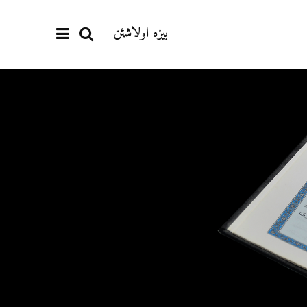
بیزە اولاشئن