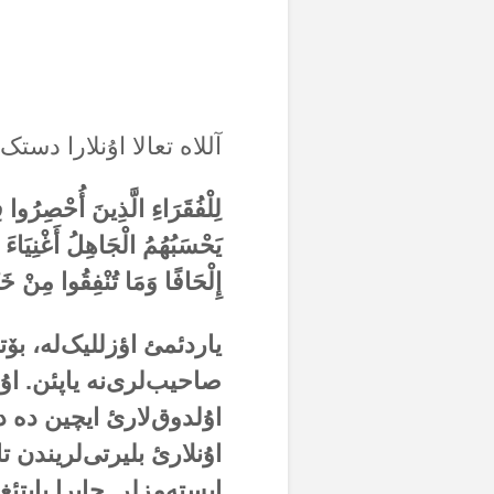
آللاە تعالا اۇنلارا دس
لِلْفُقَرَاءِ الَّذِينَ أُحْصِرُو
يَحْسَبُهُمُ الْجَاهِلُ أَغْنِيَاءَ
إِلْحَافًا وَمَا تُنْفِقُوا مِنْ خَيْ
یاردئمئ اؤزللیک‌لە، بۆتۆ
صاحیب‌لری‌نە یاپئن. اۇ
اۇلدوق‌لارئ ایچین دە د
اۇنلارئ بلیرتی‌لریندن 
ایستەمزلر. حایرا یاپتئغئ