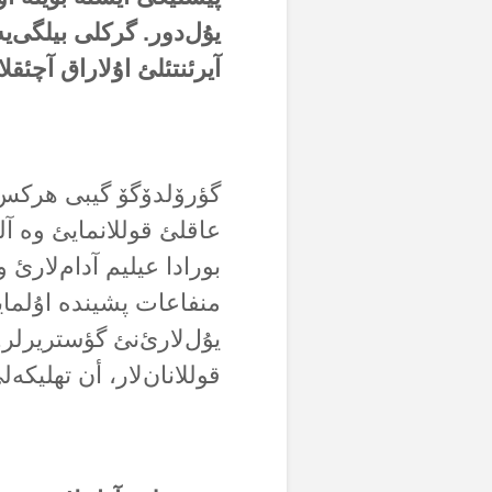
یۇل‌دور. گرکلی بیلگی‌ی
آیرئنتئلئ اۇلاراق آچئقلام
گؤرۆلدۆگۆ گیبی هرکس ک
عاقلئ قوللانمایئ وە آلل
بورادا عیلیم آدام‌لارئ 
منفاعات پشیندە اۇلمای
یۇل‌لارئ‌نئ گؤستریرلر.
قوللانان‌لار، أن تهلیکەل