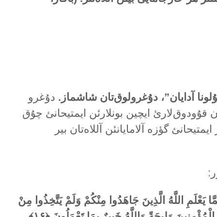
ۇلونا آدایان”، دۇغرولوق‌تان شاشماز.
دۇغرو
 قۇودوق‌لارئ ایچین بونلارئن ایمتیحانئ چۇق
ر ایمتیحانئ گؤزە آلامایانئن آللاەتان بیر
ر:
َّا يَعْلَمِ اللَّهُ الَّذِينَ جَاهَدُوا مِنْكُمْ وَلَمْ يَتَّخِذُوا مِنْ
الْمُؤْمِنِينَ وَلِيجَةً وَاللَّهُ خَبِيرٌ بِمَا تَعْمَلُونَ
﴿۱۶﴾