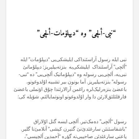
“نبی-ألچی” وە “دیپلۇمات-ألچی”
نبی ایلە رسول آراسئنداکی ایلیشکی‌یی “دیپلۇمات” ایلە
“ألچی” آراسئنداک ایلیشکی‌یە بنزتەبیلیریز: دیپلۇماتئ
نبی‌یە، ألچی‌یی رسولە وە “دیپلۇماتیک ألچی‌یی” دە “نبی-
رسولە” بنزتەبیلیریز. آما بونون بیر تشبیە اۇلدوغونو،
باعضئ بنزەرلیک‌لرە راغمن آرالارئندا چۇق اؤنملی باعضئ
فارقلئلئق‌لارئن دا وار اۇلدوغونو اونوتمایالئم. شؤیلە کی:
رسول “ألچی” دەمک‌تیر. ألچی ایسە گنل اۇلاراق
“باشقاسئنئن سارغئدئ‌نئ گتیرن کیشی” آنلامئ‌نا گلیر.
یاعنی سارغئدئن صاحیبی‌نە گؤرە “آحمدین ألچیسی”،