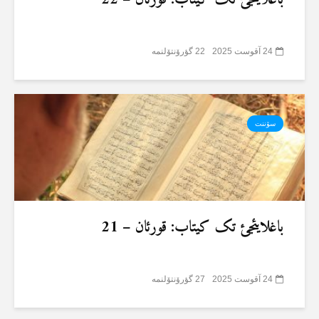
24 آقوست 2025
22 گؤرۆنتۆلنمە
سۆننت
باغلایئجئ تک کیتاب: قورئان – 21
24 آقوست 2025
27 گؤرۆنتۆلنمە