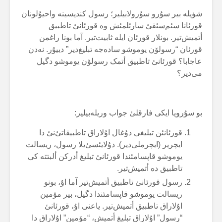
شؤیلە بیر سۇرو سۇرولابیلیر؛ رسول کندیسینە واحیۇلونان
قورئانا سئم‌سئقئ سارئلمئش وە قورئانئ تاطبیق
أتمیش‌تیر. بونلار قورئان ایلە ثابیت‌تیر. آما بونا راغمن
قورئان “رسولۆن یوموشو سادەجە تبلیغ‌دیر” دییۇر. نەدن
عاجابا؟ قورئانئ تاطبیق أتمک رسولۆن یوموشو دگیل
می‌دیر؟
بو سۇرویا ایکی فارقلئ جواب وریلەبیلیر:
قورئانئن تبلیغی دۇغال اۇلاراق تاطبیقاتئ‌نئ دا
ایچریر (ایچرملی‌دیر). دۇلایئسئ‌یلا رسول، ریسالت
یوموشو قاپسامئندا قورئانئ تبلیغ أدرکن ألبتتە کی
تاطبیق دە أتمیش‌تیر.
رسول قورئانئ تاطبیق أتمیش‌تیر آما اۇ، بونو
ریسالت یوموشو قاپسامئندا دگیل، بیر مۆمین
اۇلاراق تاطبیق أتمیش‌تیر. یاعنی اۇ، قورئانئ
“رسول” اۇلاراق تبلیغ أتمیش، “مۆمین” اۇلاراق دا