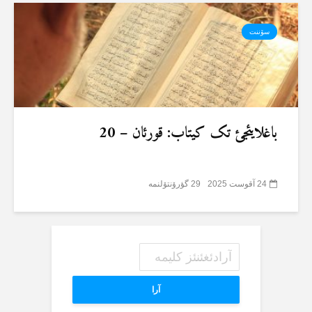
سۆننت
باغلایئجئ تک کیتاب: قورئان – 20
24 آقوست 2025
29 گؤرۆنتۆلنمە
آرا