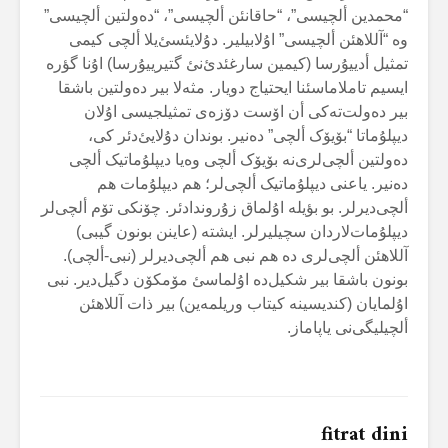
“محمدین ألچیسی”، “حاقانئن ألچیسی”، “دەولتین ألچیسی”
وە “آللاهئن ألچیسی” اۇلابیلیر. دۇلایئسئ‌یلا ألچی کیمی
تمثیل أدییۇرسا (کیمین سارغئدئ‌نئ گتیرییۇرسا) اۇنا گؤرە
ایسیم تاملاماسئنا ایحتیاج دویار. مثەلا بیر دەولتین باشقا
بیر دەولت‌تەکی أن اۆست دۆزەی تمثیلجیسی اۇلان
دیپلۇماتا “بۆیۆک ألچی” دەنیر. بوندان دۇلایئ‌دئر کی،
دەولتین ألچی‌لری‌نە بۆیۆک ألچی وەیا دیپلۇماتیک ألچی
دەنیر. یاعنی دیپلۇماتیک ألچی‌لر؛ هم دیپلۇمات هم
ألچی‌دیرلر. بو بؤیلە اۇلماق زۇروندادئر. چۆنکی تۆم ألچی‌لر
دیپلۇمات‌لاردان سچیلیرلر. ایشتە (عاینن بونون گیبی)
آللاهئن ألچی‌لری دە هم نبی هم ألچی‌دیرلر (نبی-ألچی).
بونون باشقا بیر شکیل‌دە اۇلماسئ مۆمکۆن دگیل‌دیر. نبی
اۇلمایان (کندیسینە کیتاب وریلمەین) بیر ذات آللاهئن
ألچیلیگی‌نی یاپاماز.
fitrat dini