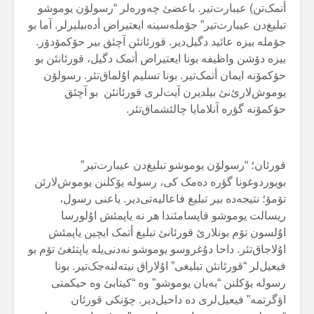
أتمک‌تن) عیبارت‌تیر. باعضئ چەورەلر “رسولۆن یوموشو
تبلیغ‌دن عیبارت‌تیر” جۆملەسینە ایعتیراض أدەبیلیرلر. آما بو
جۆملە بیزە عائید دگیل‌دیر. قورئانئن آچئق بیر حۆکمۆدۆر.
بیزە دۆشن واظیفە بونا ایعتیراض أتمک دگیل، قورئانئن بو
حۆکمۆنە ایمان أتمک‌تیر. بونا تسلیم اۇلماق‌تئر. رسولۆن
یوموش‌لارئ‌نئ بیلدیرن آیت‌لری قورئانئن بو آچئق
حۆکمۆنە گؤرە آنلامایا چالئشماق‌تئر.
قورئان؛ “رسولۆن یوموشو تبلیغ‌دن عیبارت‌تیر”
بویوردوغونا گؤرە دەمک کی، رسولە یۆکلنن یوموش‌لارئن
تۆمۆ؛ نتیجەدە بیر تبلیغ فاعالیەتی‌دیر. یاعنی رسول،
ریسالت یوموشو قاپسامئندا هر نە یاپمئش اۇلورسا
اۇلسون تۆم بونلارئ قورئانئ تبلیغ أتمک ایچین یاپمئش
اۇلاجاق‌تئر. داحا دۇغروسو یوموشو نەدنی‌یلە یاپتئغئ تۆم بو
فیعیل‌لر “قورئانئن تبلیغی” اۇلاراق نیتەلنەجک‌تیر. بونا
رسولە یۆکلنن “بەیان یوموشو” وە “کیتابئ وە حیکمتی
اؤگرتمە” فیعیل‌لری دە داحیل‌دیر. چۆنکی قورئان