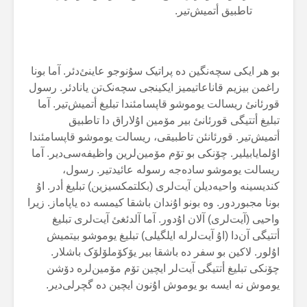
تاطبیق أتمیش‌تیر.
بو هر ایکی سچەنگین دە پراتیک سۇنوجو عاینئ‌دئر. آما بونا
راغمن بیزیم قاناعاتیمیز ایکینجی سچەنک‌تن یانادئر. رسول
قورئانئ ریسالت یوموشو قاپسامئندا تبلیغ أتمیش‌تیر. آما
تبلیغ أتتیگی قورئانئ بیر مۆمین اۇلاراق دا تاطبیق
أتمیش‌تیر. قورئانئن تاطبیقی، ریسالت یوموشو قاپسامئندا
اۇلمایابیلیر. چۆنکی بو تۆم مۆمین‌لرین واظیفەسی‌دیر. آما
ریسالت یوموشو سادەجە رسولە عائیدتیر. رسول،
کندیسینە واحیەدیلن آیت‌لری (بکلتمکسیزین) تبلیغ أدر. اۇ
بونا مجبوردور. وە بونو اۇندان باشقا کیمسە دە یاپاماز. زیرا
واحیی (آیت‌لری) آلان اۇدور. آما آلدئغئ آیت‌لری تبلیغ
أتتیگی آن‌دا (اۇ آیت‌لرلە ایلگیلی) تبلیغ یوموشو بیتمیش
اۇلور. لاکین بو سفر دە باشقا بیر یۆکۆملۆلۆک باشلار.
چۆنکی تبلیغ أتتیگی آیت‌لر ایچین تۆم مۆمین‌لرە دۆشن
یوموش نە ایسە بو یوموش اۇنون ایچین دە گچرلی‌دیر.