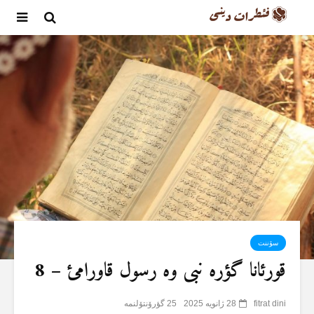
سۆننت
قورئانا گؤرە نبی وە رسول قاورامئ – 8
fitrat dini
28 ژانویه 2025
25 گؤرۆنتۆلنمە