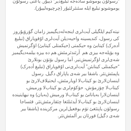
“رسولۆن یوموشو سادەجە تبلیغ‌دیر” دییۇر. یاعنی رسولۆن
یوموشونو تبلیغ ایلە سئنئرلئیۇر (چرچیوەلییۇر).
نیتەکیم ایلگیلی آیت‌لری اینجەلەدیگیمیز زامان گؤرۆیۇروز
کی رسول، کندیسینە واحیەدیلن آیت‌لری اۇقویاراق (تبلیغ
أدەرک) کیتابئ وە حیکمتی (حیکمتلی کیتابئ) اؤگرتمیش
وە بؤیلەجە بیزی هم آرئندئرمئش هم دە بیزە بیلمەدیگیمیز
شەی‌لری اؤگرتمیش‌تیر. آما رسول بۆتۆن بونلارئ
“حیکمتلی کیتابئن” آیت‌لری‌نی اۇقویاراق (تبلیغ أدەرک)
یاپمئش‌تئر. باشقا بیر شەی یاپاراق دگیل. رسول
اینسان‌لارئ بو کیتاب‌لا اویارمئش، ایحتیلاف‌لارئ بو
کیتاب‌لا چؤزمۆش، حۆکۆم‌لری بو کیتاب‌لا ورمیش،
اینسان‌لارا بەیاناتئ بو کیتاب‌لا ورمیش (بەیان) وە نیهایتیندە
اینسان‌لارئ بو کیتاب‌لا آیدئنلئغا چئقارمئش‌تئر. قئساجا
رسولۆن یاپتئغئ تۆم بوفعیل‌لرین مرکزیندە (باشقا بیر
شەی دگیل) قورئان یر آلمئش‌تئر.