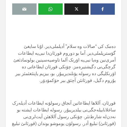
دەمک کی “صالات وە سلام” أدیلملی‌دیر. اۇنا سایغئ
گؤستریلملی‌دیر. آما بو دوروم قورئان‌دا نبی‌یە ایطاعات
أمری‌نین وەیا نبی‌یە اؤرنک آلما تاوصیەسینین بولونمادئغئ
گرچگی‌نی دگیشتیرەمز. چۆنکی قورئان ایطاعاتی دە
اؤرنکلیگی دە رسولە یؤنلندیرییۇر. بو، بیزیم یاپتئغئمئز بیر
یۇروم دگیل، قورئانئن آچئق بیر حۆکمۆدۆر.
قورئان، آللاها ایطاعاتین آنجاق رسولۆنە ایطاعات أدیلەرک
ساغلانابیلەجگی‌نی بیلدیرییۇر. رسولە ایطاعات ایشتە بو
نەدن‌لە شارط‌تئر. چۆنکی رسول آللاهئن آیت‌لری‌نی
(قورئانئ) تبلیغ أدر. رسولۆن یوموشو بوندان (قورئانئ تبلیغ