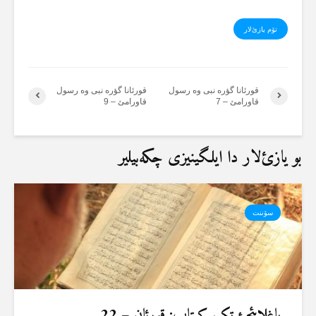
تۆم یازئ‌لار
قورئانا گؤرە نبی وە رسول
قورئانا گؤرە نبی وە رسول
قاورامئ – 7
قاورامئ – 9
بو یازئ‌لار دا ایلگینیزی چکەبیلیر
سۆننت
باغلایئجئ تک کیتاب: قورئان – 22