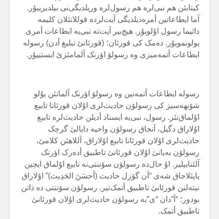
کیتابئن هم نبی‌لرە هم رسول‌لرە وریلدیگی‌نی بیلدیرییۇر.
آما ایطاعاتین أمرەدیلدیگی آیت‌لردە قوللانئلان کلیمە
دائیما رسول اۇلویۇر. هیچ‌بیر آیت‌تە نبی‌یە ایطاعات أمری
بولونمویۇر. دەمک کی قورئان؛ (قورئانئ تبلیغ أدن) رسولە
ایطاعات أتمەمیزی وە رسولۆ اؤرنک آلمامئزئ ایستییۇر.
رسولە ایطاعات أتمەنین وە رسولۆ اؤرنک آلمانئن یۇلو
شۆبهەسیز کی رسولۆن حادیث‌لری اۇلان قورئانا تابیع
اۇلماق‌تئر. رسول، نبی‌یە ایسناد أدیلن حادیث‌لرە تابیع
اۇلاراق دگیل، آنجاق رسولۆن واحیە دایالئ گرچک
حادیث‌لری اۇلان قورئانا تابیع اۇلاراق، آللاهئن کلامئ،
رسولۆن بەیانئ اۇلان قورئانئ تاطبیق أدەرک اؤرنک
آلئنابیلیر. اۇ حال‌دە رسولۆن سۆننتی‌نە تابیع اۇلماق ایچین
یاپئلاجاق شەی “أن گۆزل حادیث (أحسَنَ الحَدِیث)” اۇلاراق
نیتەلنن قورئانئ تاطبیق أتمک‌تیر. رسولۆن سۆننتی دە ذاتن
بودور؛ “آ”دان “ی”یە رسولۆن حادیث‌لری اۇلان قورئانئ
تاطبیق أتمک.