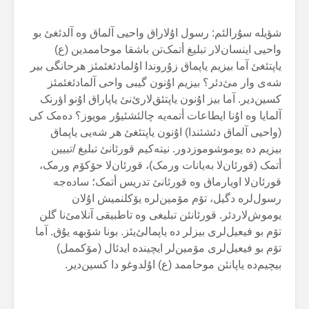
شؤیلە سۇرالئم: رسول اۇلاراق واحیی آلماق وە آلدئغئ بو
واحیی اینسان‌لار تبلیغ أتمک‌تن باشقا موحاممدین (ع)
یاپتئغئ آما بیزیم یاپماق زۇروندا اۇلمادئغئمئز هرحانگی بیر
شەی وار مئ‌دئر؟ بیزیم اۇنون گیبی واحی آلمادئغئمئز
کسین‌دیر. آما بیز اۇنون یاپتئق‌لارئ‌نئ یاپاراق اۇنو اؤرنک
آلمایا وە اۇنا ایطاعات أتمەیە چالئشئیۇر مویوز؟ دەمک کی
(واحیی آلماق دئشئندا) اۇنون یاپتئغئ هر شەیی یاپماق
بیزیم دە یوموشوموزدور. نیتەکیم قورئانئ تبلیغ /تبیین
أتمک (قورئان‌لا بەیانات ورمک)، قورئان‌لا حۆکۆم ورمک،
قورئان‌لا اویارماق وە قورئانئ تدریس أتمک؛ سادەجە
رسول‌لرە دگیل، تۆم مۆمین‌لرە یۆکلنمیش اۇلان
یوموش‌لاردئر. قورئانئن تبلیغی وە تاطبیقی آنلامئ‌نا گلن
تۆم بو فیعیل‌لری بیزلر دە یاپمالئ‌یئز. بونا شۆبهە یۇق. آما
تۆم بو فیعیل‌لری مۆمین‌لر ایچیندە ایدئال (مۆکممل)
بیچیم‌دە یاپانئن موحاممد (ع) اۇلدوغو دا کسین‌دیر.