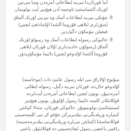
آما قورئان‌دا نبی‌یە ایطاعاتی أمرەدن وەیا نبی‌نین
اؤرنک آلئنماسئنئ تاوصیە أدن هیچ‌بیر آیت بولونماز،
چۆنکی نبی‌یە ایطاعات أتمک وە نبی‌یی اؤرنک آلماق
(سؤزلری ایلاهی قۇروما آلتئندا اۇلمادئغئ ایچین)
فیعیلن مۆمکۆن دگیل‌دیر.
حالبوکی رسولە ایطاعات أتمک وە رسولۆ اؤرنک
آلماق (رسولۆن حادیث‌لری اۇلان قورئان ایلاهی
قۇروما آلتئندا اۇلدوغو ایچین) دائیما مۆمکۆن‌دۆر.
سۇنوچ اۇلاراق نبی ایلە رسول عاینئ ذات (موحاممد)
اۇلدوغو حال‌دە، قورئان نبی‌یە دگیل، رسولە ایطاتی
أمرەدییۇر. بونون ایچین ایطاعاتی أمرەدن آیت‌لردە
قوللانئلان کلیمە دائیما رسول اۇلویۇر. بونون هیچ‌بیر
ایستیثناسئ بولونمویۇر. حالبوکی قورئان، مثەلا کیتابئن
کیم‌لرە وریلدیگی‌نی بیلدیریرکن چۇغو کز نبی کلیمەسینی
قوللانماسئنا (کیتابئن نبی‌لرە وریلدیگی‌نی بیلدیرمەسینە)
راغمن باعضن رسول ایفادەسینی دە قوللانئیۇر. یاعنی