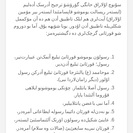
سۇنوچ اۇلاراق حانگی گؤرۆشۆ ترجیح أدرسک أدەلیم
(ایستەر ریسالت یوموشو قاپسامئندا ایستەر بیر مۆمین
اۇلاراق) آیت‌لری هم ایلک تاطبیق أدن هم دە أن مۆکممل
شکلی‌یلە تاطبیق أدن اۇدور. بونا شۆبهە یۇق. آما بو دوروم
شو قورئانی گرچک‌لری دە دگیشتیرەمز:
رسولۆن یوموشو قورئانئ تبلیغ أتمک‌تن عیبارت‌تیر،
رسول؛ قورئانئ تبلیغ أدن‌دیر.
موحاممد (ع) یالنئزجا قورئانئ تبلیغ أدرکن رسول
اۇلور (دیگر زامان‌لاردا نبی)،
رسول آصلا یانئلماز. چۆنکی یوموشونو ایلاهی
قۇروما آلتئندا یاپار.
آما نبی باعضن یانئلابیلیر،
بو نەدن‌لە قورئان دائیما رسولە ایطاعاتی أمرەدر،
عاینئ شکیل‌دە رسولۆن اؤرنک آلئنماسئنئ ایستەر،
قورئان نبی‌یە سایغئ‌یئ (صالات وە سلام) أمرەدر.