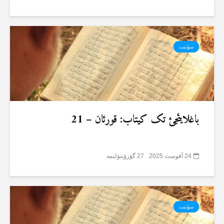
سۆننت
باغلایئجئ تک کیتاب: قورئان – 21
24 آقوست 2025
27 گؤرۆنتۆلنمە
سۆننت