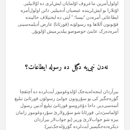
اولول‌أمرین ماعروف اۇلمایان ایش‌لری دە اۇلابیلیر.
اۇنلارا بو ایش‌لریندە عیصیان أدەبیلیر. ذاتن اولول‌أمرە
ایطاعاتی أمرەدن “نیسا؛ ” آیتی دە ایحتیلاف حالیندە
قۇنونون آللاها وە رسولۆنە (قورئانا) عارض أدیلمەسینی
أمرەدەرک عاینئ حوصوصو بیلدیرمیش اۇلویۇر.
نەدن نبی‌یە دگیل دە رسولە ایطاعات؟
بیرآزدان اینجەلەیەجک اۇلدوغوموز آیت‌لردە دە آچئقچا
گؤرەجگیز کی بو سۇرونون جوابئ رسولۆن قورئانئ تبلیغ
أتمەسی‌دیر. داحا دۇغروسو قورئانئ تبلیغ أدنین رسول
اۇلماسئ‌دئر. قورئانا شو سۇرولارئ سۇردوغوموز زامان
بیزە شو جواب‌لارئ وریر (بو جواب‌لار بیرآزدان
ذیکرەدەجگیمیز آیت‌لردە گؤرۆلەجک‌تیر):