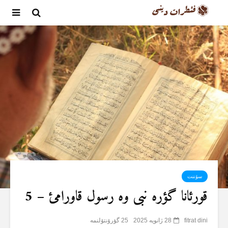
سۆننت
قورئانا گؤرە نبی وە رسول قاورامئ – 5
fitrat dini
28 ژانویه 2025
25 گؤرۆنتۆلنمە