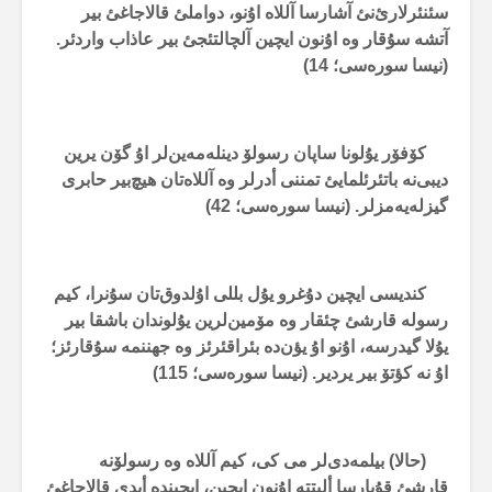
سئنئرلارئ‌نئ آشارسا آللاە اۇنو، دواملئ قالاجاغئ بیر
آتشە سۇقار وە اۇنون ایچین آلچالتئجئ بیر عاذاب واردئر.
(نیسا سورەسی؛
14
)
کۆفۆر یۇلونا ساپان رسولۆ دینلەمەین‌لر اۇ گۆن یرین
دیبی‌نە باتئرئلمایئ تمننی أدرلر وە آللاەتان هیچ‌بیر حابری
گیزلەیەمزلر. (نیسا سورەسی؛
42
)
کندیسی ایچین دۇغرو یۇل بللی اۇلدوق‌تان سۇنرا، کیم
رسولە قارشئ چئقار وە مۆمین‌لرین یۇلوندان باشقا بیر
یۇلا گیدرسە، اۇنو اۇ یؤن‌دە بئراقئرئز وە جهننمە سۇقارئز؛
اۇ نە کؤتۆ بیر یردیر. (نیسا سورەسی؛
115
)
(حالا) بیلمەدی‌لر می کی، کیم آللاە وە رسولۆنە
قارشئ قۇیارسا ألبتتە اۇنون ایچین، ایچیندە أبدی قالاجاغئ