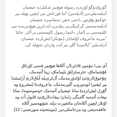
گؤرۆلدۆگۆ اۆزەرە رسولە هیچ‌بیر شکیل‌دە عیصیان
أدیلمەملی‌دیر (أدیلەمز). آما قورئانئن نبی ایچین بؤیلە بیر
حۆکمۆ یۇق‌تور. یاعنی حض. پەیغامبرە عیصیان
أدیلمەمەسی گرکتیگی‌نی بیلدیرن آیت‌لرین هیچ‌بیریندە نبی
کلیمەسی یر آلماز. دائیما رسول کلیمەسی یر آلئر. حاتتا
“نبی‌یە ماعروف اۇلمایان (مۆنکر) ایش‌لردە عیصیان
أدیلەبیلیر” آنلامئ‌نا گلن بیر آیت واردئر. شؤیلە کی:
أی نبی! مۆمین قادئن‌لار، آللاها هیچ‌بیر شەیی اۇرتاق
قۇشماماق، حئرسئزلئق یاپماماق، زینا أتمەمک،
چۇجوق‌لارئ‌نئ اؤلدۆرمەمک، أل‌لری‌یلە آیاق‌لارئ آراسئندا
بیر ایفتیرا اویدوروپ گتیرمەمک، ماعروف‌تا (مشروع وە
گۆزل ایش‌لردە) سانا عیصیان أتمەمک حوصوصوندا، سانا
بیعات أتمەیە گلدیگی زامان؛ بیعات‌لارئ‌نئ قابول أت وە
اۇنلار ایچین آللاەتان ماغفیرت دیلە. شۆبهەسیز آللاە
عاففەدیجی وە مرحامتلی‌دیر. (مومتحینە سورەسی؛
12
)