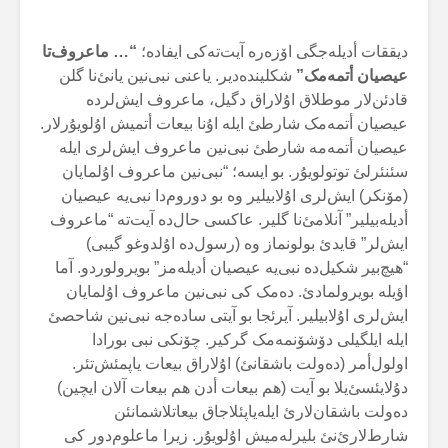
دیققات أدیلەجگی اۆزەرە آیت‌تەکی ایفادە؛
“… ماعروف‌تا
عیصیان أتمەمک”
شکلیندەدیر. یاعنی نبی‌نین یانئ‌نا گلن
قادئن‌لار موطلاق اۇلاراق دگیل، ماعروف ایش‌لردە
عیصیان أتمەمک شارطئ ایلە اۇنا بیعات أتمیش اۇلویۇرلار.
عیصیان أتمەمە شارطئ نبی‌نین ماعروف ایش‌لری ایلە
سئنئرلئ توتولویۇر. بو ایسە؛ “نبی‌نین ماعروف اۇلمایان
(مۆنکر) ایش‌لری اۇلابیلیر وە بو دوروم‌دا نبی‌یە عیصیان
أدیلەبیلیر” آنلامئ‌نا گلیر. عاکسی حال‌دە آیت‌تە “ماعروف
ایش‌لر” قایدئ بولونماز وە (رسول‌دە اۇلدوغو گیبی)
“هیچ‌بیر شکیل‌دە نبی‌یە عیصیان أدیلەمز” بویرولوردو. آما
اؤیلە بویرولمادئ. دەمک کی نبی‌نین ماعروف اۇلمایان
ایش‌لری اۇلابیلیر. آیرئجا بو آیتی سادەجە نبی‌نین شاحصئ
ایلە ایلگیلی دۆشۆنمەمک گرکیر. چۆنکی نبی بورادا
اولول‌أمر (دەولت باشقانئ) اۇلاراق بیعات یاپمئش‌تئر.
دۇلایئسئ‌یلا بو آیت (هم بیعات أدن هم بیعات آلان ایچین)
دەولت باشقان‌لارئ ایلەیاپئلاجاق بیعاتلاشمانئن
شارط‌لارئ‌نئ بلیرلەمیش اۇلویۇر. زیرا ماعلوم‌دور کی