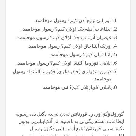
قورئانئ تبلیغ أدن کیم؟
رسول موحاممد.
ایطاعات أدیلەجک اۇلان کیم؟
رسول موحاممد.
عیصیان أدیلمەیەجک اۇلان کیم؟
رسول موحاممد.
اؤرنک آلئناجاق اۇلان کیم؟
رسول موحاممد.
یانئلمایان کیم؟
رسول موحاممد.
ایلاهی قۇروما آلتئندا اۇلان کیم؟
رسول موحاممد.
کیمین سؤزلری (حادیث‌لری) قۇروما آلتئندا؟
رسول
موحاممد.
یانئلان /اویارئلان کیم؟
نبی موحاممد.
گؤرۆلدۆگۆ اۆزەرە قورئانئن نەدن نبی‌یە دگیل دە، رسولە
ایطاعات ایستەدیگی‌نی بو تاصنیف‌تن آنلایابیلیریز. بونون
یگانە سببی قورئانئ تبلیغ أدنین (نبی دگیل) رسول
اۇلماسئ‌دئر. بو دوروم رسولۆن واظیفەسینی بیلدیرن