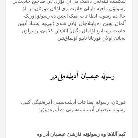
شکلیندە نیتەلەر. دەمک کی أن گۆزل /أن صاحیح حادیث‌لر
رسولۆن واحیە دایالئ حادیث‌لری اۇلان قورئان‌دئر. اۇ
حال‌دە رسولە ایطاعات أتمک ایچین دە رسولۆ اؤرنک
آلماق ایچین دە یاپئلاجاق اۇلان شەی (نبی‌یە ایسناد أدیلن
حادیث‌لرە تابیع اۇلماق دگیل) آللاهئن کلامئ، رسولۆن
بەیانئ اۇلان قورئانا تابیع اۇلماق‌تئر.
رسولە عیصیان أدیلمەملی‌دیر
قورئان، رسولە ایطاعات أدیلمەسینی أمرەتتیگی گیبی
رسولە عیصیان أدیلمەمەسینی دە أمرەدییۇر:
کیم آللاها وە رسولۆنە قارشئ عیصیان أدر وە