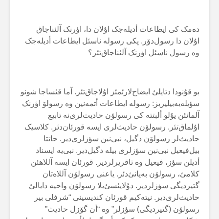
دەمک کی ایطاعات أدیلەجک اۇلان دا، اؤرنک آلئناجاق
اۇلان دا رسول‌دۆر. پکی رسولە ناسئل ایطاعات أدیلەجک
وە رسول ناسئل اؤرنک آلئناجاق‌تئر؟
بو قۇنودا دتایلئ ایضاح‌لارئمئز اۇلاجاق‌تئر. آما قئساجا شونو
سؤیلەیەبیلیریز: رسولە ایطاعات أتمەنین وە رسولۆ اؤرنک
آلمانئن یۇلو ألبتتە کی رسولۆن حادیث‌لری‌نە تابیع
اۇلماق‌تئر. رسولۆن حادیث‌لری ایسە قورئان‌دئر. کلاسیک
حادیث‌لر رسولۆن دگیل، نبی‌نین سؤزلری‌دیر. حاتتا
بیل‌فیعیل نبی‌نین سؤزلری بیلە دگیل‌دیر. نبی‌یە ایسناد
أدیلن سؤز، فیعیل وە تاقریرلردیر. قورئان ایسە آللاهئن
کلامئ، رسولۆن بەیانئ‌دئر. یاعنی رسولۆن آللاەتان
گتیردیگی سؤزلردیر. دۇلایئسئ‌یلا رسولۆن واحیە دایالئ
حادیث‌لری‌دیر. نیتەکیم قورئان کندیسینی “شرفلی بیر
رسولۆن (گتیردیگی) سؤزلر” وە “أن گۆزل حادیث”