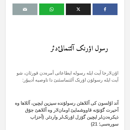
رسول اؤرنک آلئنمالئ‌دئر
اۇن‌لارجا آیت ایلە رسولە ایطاعاتی أمرەدن قورئان، شو
آیت ایلە رسولۆن اؤرنک آلئنماسئنئ دا تاوصیە أدییۇر:
آند اۇلسون کی آللاهئن رسولۆندە سیزین ایچین، آللاها وە
آحیرت گۆنۆنە قاووشمایئ اومان‌لار وە آللاهئ جۆق
ذیکرەدن‌لر ایچین گۆزل اؤرنک‌لر واردئر. (آحزاب
سورەسی؛
21
)