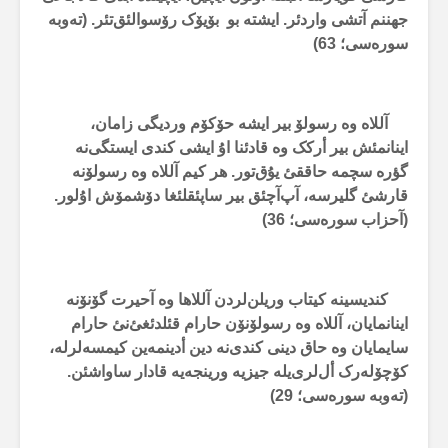
جهننم آتشی واردئر. ایشتە بو بۆیۆک رۆسوالئق‌تئر. (تەوبە
سورەسی؛
63
)
آللاە وە رسولۆ بیر ایشە حۆکۆم وردیگی زامان،
اینانمئش بیر أرکک وە قادئنا اۇ ایشی کندی ایستگی‌نە
گؤرە سچمە حاققئ یۇق‌تور. هر کیم آللاە وە رسولۆنە
قارشئ گلیرسە، آپ‌آچئق بیر ساپئقلئغا دۆشمۆش اۇلور.
(آحزاب سورەسی؛
36
)
کندیسینە کیتاب وریلن‌لردن آللاها وە آحیرت گۆنۆنە
اینانمایان، آللاە وە رسولۆنۆن حارام قئلدئغئ‌نئ حارام
سایمایان وە حاق دینی کندی‌نە دین أدینمەین کیمسەلرلە،
کۆچۆلەرک أل‌لری‌یلە جیزیە ورینجەیە قادار ساواشئن.
(تەوبە سورەسی؛
29
)