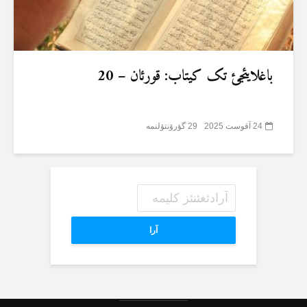
باغلایئجئ تک کیتاب: قورئان – 20
24 آقوست 2025
29 گؤرۆنتۆلنمە
آرا