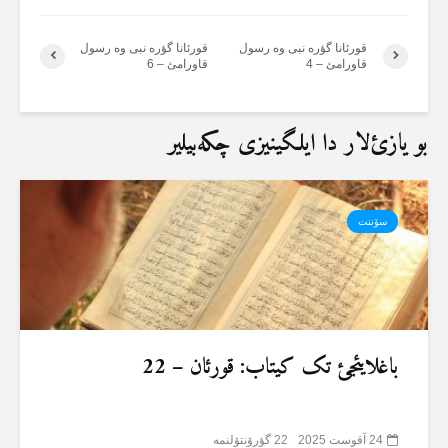
قورئانا گؤرە نبی وە رسول
قورئانا گؤرە نبی وە رسول
قاورامئ – 4
قاورامئ – 6
بو یازئ‌لار دا ایلگینیزی چکەبیلیر
سۆننت
باغلایئجئ تک کیتاب: قورئان – 22
24 آقوست 2025
22 گؤرۆنتۆلنمە