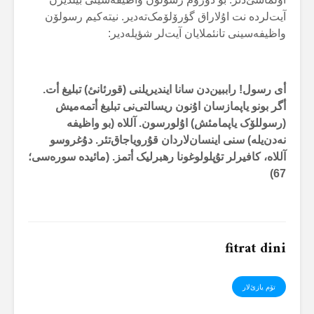
آیت‌لردە نت اۇلاراق گؤرۆلۆمک‌تەدیر. نیتەکیم رسولۆن
واظیفەسینی تانئملایان آیت‌لر شؤیلەدیر:
أی رسول! راببین‌دن سانا ایندیریلنی (قورئانئ) تبلیغ أت.
أگر بونو یاپمازسان اۇنون ریسالتی‌نی تبلیغ أتمەمیش
(رسوللۆک یاپمامئش) اۇلورسون. آللاە (بو واظیفە
نەدن‌یلە) سنی اینسان‌لاردان قۇرویاجاق‌تئر. دۇغروسو
آللاە، کافیرلر تۇپلولوغونا رهبرلیک أتمز. (مائیدە سورەسی؛
)
67
fitrat dini
تۆم یازئ‌لار