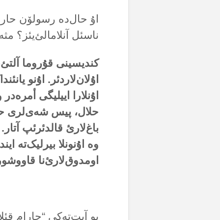
اۇ حال‌دە رسولۆن حارا
ناسئل آنلامالئ‌یئز؟ مثە
کندیسینی قۇروما آلتئ‌نا
اۇلان‌لاردئر. اۇنو یانئند
اۇنلارا اییلیگی أمرەدر
حلال، پیس شەی‌لری حار
باغ‌لارئ قالدئرئپ آتار. 
وە اۇنونلا بیرلیک‌تە ایند
اومدوق‌لارئ‌نا قاووش
بو آیت‌تەکی “حارام قئ