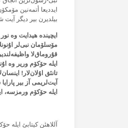
نبی-رسول‌لرین آنجاق ک
ایددیعا أتمەنین مۆمکۆن
بیلدیرن بیر دیگر آیت ش
ایچیندە هیدایت وە نور ا
مۆسلۆمان نبی‌لر اۇنونل
قۇروماق‌لا واظیفەلندیرم
ایلە حۆکۆم وریر وە اۇنو
تانئق اۇلان‌لار! اینسان
آیت‌لریمی آز بیر پارایا 
ایلە حۆکۆم ورمزسە، ای
آللاهئن کیتابئ ایلە حۆک