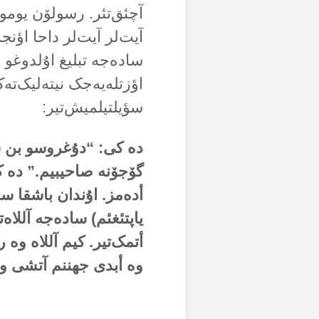
آچئق‌تئر. رسولۆن یوموش
آیت‌لر آیت‌لر داحا اؤ
سادەجە تبلیغ اۇلدوغو (
اؤزتلەیەجک نیتەلیک‌تە
سؤیلتیلمیش‌تیر:
دە کی: “دۇغروسو بن سی
گۆجۆنە صاحیبیم.” دە ک
أدەمز. اۇندان باشقا سئ
یاپتئغئم) سادەجە آللاەت
أتمک‌تیر. کیم آللاە و
وە أبدی جهننم آتشی و