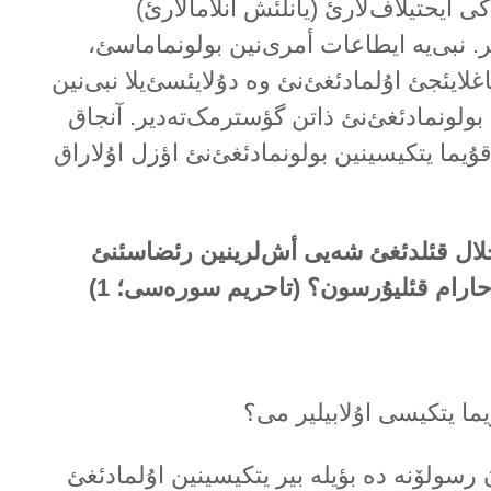
ی ایحتیلاف‌لارئ (یانلئش آنلامالارئ)
ر. نبی‌یە ایطاعات أمری‌نین بولونماماسئ،
غلایئجئ اۇلمادئغئ‌نئ وە دۇلایئسئ‌یلا نبی‌نین
بولونمادئغئ‌نئ ذاتن گؤسترمک‌تەدیر. آنجاق
ۇیما یتکیسینین بولونمادئغئ‌نئ اؤزل اۇلاراق
حلال قئلدئغئ شەیی أش‌لرینین رئضاسئنئ
ە حارام قئلیۇرسون؟ (تاحریم سورەسی؛
1
)
ا یتکیسی اۇلابیلیر می؟
 رسولۆنە دە بؤیلە بیر یتکیسینین اۇلمادئغئ