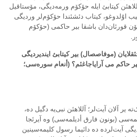
لاهئن کیتابئ ایلە حۆکۆم ورمەدیگی، مۆستاقیل
یب اۇلدوغو، کیتاب دئشئندا حۆکۆم‌لر وردیگی
ن قورئان‌دان باشقا بیر حاکمی (حۆکۆم
ر.
قلایان (موفاصصال) بیر کیتابئ ایندیردیگی
بیر حاکم می آرایاجاغئم؟ (أنعام سورەسی؛
تە یر آلان آیت‌لر؛ آللاهئن نبی‌یە دگیل دە،
مەسی (بونون فارق أدیلمەسی) وە آیرئجا
لدیگی آیت‌لردە دە دائیما رسول کلیمەسینین