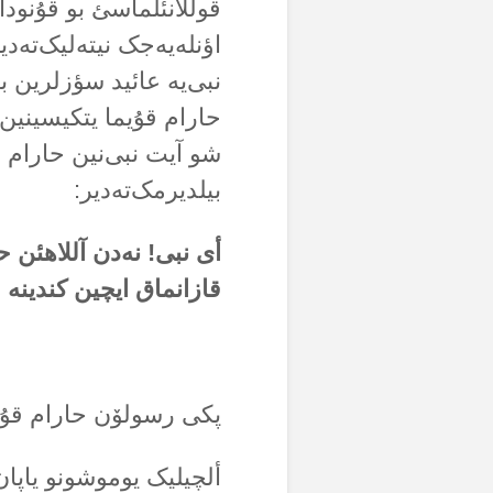
قوللانئلماسئ بو قۇنوداک
اؤنلەیەجک نیتەلیک‌تەدی
نبی‌یە عائید سؤزلرین با
حارام قۇیما یتکیسینین 
شو آیت نبی‌نین حارام ق
بیلدیرمک‌تەدیر:
أی نبی! نەدن آللاهئن 
قازانماق ایچین کندین
پکی رسولۆن حارام قۇیم
ألچیلیک یوموشونو یاپان