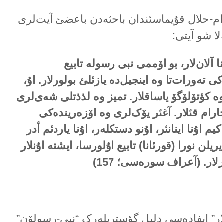
م-حلال قۇیماسئندان باحثەدن باعضئ آیت‌لری
لا شو آیتی:
 آلان‌لار، بو اۆممی نبی رسولە تابیع
اکی تەورات‌تا وە اینجیل‌دە یازئلئ بولورلار. اۇ،
 وە کؤتۆلۆگۆ یاساقلار. تمیز وە لذذتلی شەی‌لری
ام قئلار. آغئر یۆک‌لری وە اۆزەریندەکی
کیم اۇنا اینانئر، اۇنو دستکلەر، اۇنا یاردئم أدر
یریلن نورا (قورئانا) تابیع اۇلورسا، ایشتە اۇنلار
ورلار. (آعراف سورەسی؛
157
)
لار” ایفادەسی دلیل گؤستریلەرک “نبی-رسولۆن”