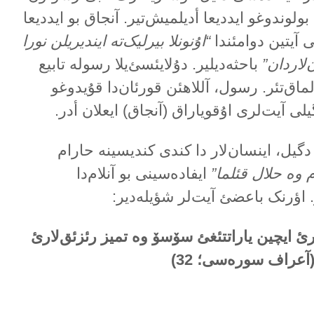
ولوندوغو ایددیعا أدیلمیش‌تیر. آنجاق بو ایددیعا
ی آیتین دوامئندا
“اۇنونلا بیرلیک‌تە ایندیریلن نورا
‌لاردان”
باحثەدیلیر. دۇلایئسئ‌یلا رسولە تابیع
ۇلماق‌تئر. رسول، آللاهئن قورئان‌دا قۇیدوغو
گیلی آیت‌لری اۇقویاراق (آنجاق) ایعلان أدر.
گیل، اینسان‌لار دا کندی کندیسینە حارام
 وە حلال قئلما”
ایفادەسینی بو آنلام‌دا
. اؤرنک باعضئ آیت‌لر شؤیلەدیر:
رئ ایچین یاراتتئغئ سۆسۆ وە تمیز رئزئق‌لارئ
(آعراف سورەسی؛ 32)