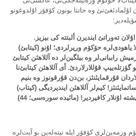
یتاب‌لا حۆکۆم ورەبیلەجگی‌نی، عاکسی‌نی
 اۇلمادئغئ‌نئ وە حاتتا بونون کۆفۆر اۇلدوغونو
ؤیلەدیر:
ۇلان تەوراتئ ایندیرن ألبتتە کی بیزیز.
ا یاهودی‌لرە حۆکۆم وریرلردی؛ اۇنو (کیتابئ)
یش راببانی‌لر وە بیلگین‌لر دە آللاهئن کیتابئ
 گؤزتلەییپ قۇللارلاردئ. أی آللاهئن کیتابئ‌نا
‌لاردان قۇرقمایئنئز، بن‌دن قۇرقونوز وە بنیم
ساتمایئنئز! کیم‌لر آللاهئن ایندیردیگی (کیتاب)
شتە اۇنلار کافیردیر! (مائیدە سورەسی؛
44
)
ۆم ورمەین‌لری کۆفۆر ایلە نیتەلەین بو آیت‌لرە