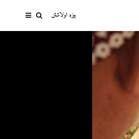
بیزە اولاشئن