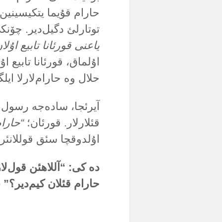
حارام قۇیما یتکیسینین ب
توتارلئ دگیل‌دیر. چۆنک
یاعنی قورئانا تابیع اۇلان
اۇلماق، قورئانا تابیع ا
حلال وە حارام‌لارلا ایل
آیرئجا، سادەجە رسول د
قئلارلار. قورئان؛
“حارام
اۇلدوقچا سئق قوللانئر
دە کی: “آللاهئن قول‌لا
حارام قئلان کیم‌دیر؟” 