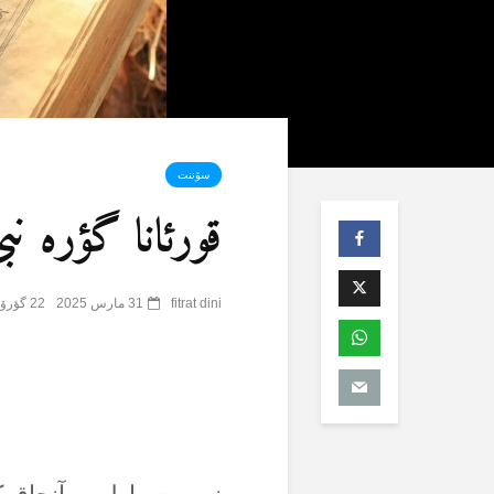
سۆننت
قورئانا گؤرە نب
fitrat dini
31 مارس 2025
22 گؤرۆنتۆلنمە