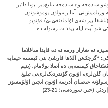
و سادەجە وە سادەجە تبلیغ‌دیر. بونا دائیر
نجە وریلمیش‌تی. آما رسولۆن یوموشونون
باشقا بیر شەی اۇلمادئغئ‌نئ) قۇنویو
کی شو آیت ایلە بیذذات رسولە دە
زە نە ضارار ورمە نە دە فایدا ساغلاما
ی: “گرچک‌تن آللاها قارشئ بنی کیمسە حیمایە
غئناجاق کیمسەیی دە آصلا بولامام. (بنیم
ان گلن‌لری، اۇنون گؤندردیک‌لری‌نی تبلیغ
ە رسولۆنە عیصیان أدرسە اۇنون ایچین اؤلۆمسۆز
اردئر. (جین سورەسی؛
21-23
)