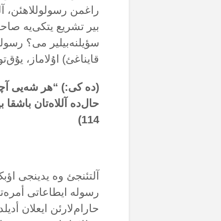
راغمن رسولوللاهئن، آل
بیر تشریع یتکی‌یە صاح
سؤیلنەبیلیر می؟ رسولۆ
قایناغئ) اۇلاماز، یۇق‌تو
(دە کی:) “هر شەیی آچئ
حال‌دە آللاەتان باشقا 
114)
آلتئنجئ وە یدینجی اؤبک‌
رسولە ایطاعاتی أمرەت
حارام‌لارئن ایعلان أدی